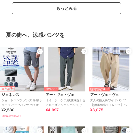
もっとみる
夏の街へ、涼感パンツを
まとめ割
30%OFF
期間限定SALE
ジェネレス
アー・ヴェ・ヴェ
アー・ヴェ・ヴェ
ショートパンツ メンズ 冷感 シ
【イージーケア/接触冷感】セ
大人の控えめワイドパンツ
ョーツ ハーフパンツ カチオン
ミルーズアンクルパンツ/リラ
【接触冷感/ストレッチ】ベル
¥2,530
¥4,997
¥3,075
ストレッチ 吸水速乾 膝丈
イト夏2【吸水速乾/UVカッ
トツキワイドテーパードチノ
ト】
パンツ【イージーケア/
2点以上で8%OFF