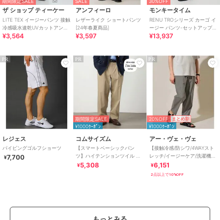
期間限定SALE
SALE
30%OFF
ザ ショップ ティーケー
アンフィーロ
モンキータイム
LITE TEX イージーパンツ 接触
レザーライク ショートパンツ
RENU TROシリーズ カーゴ イ
冷感吸水速乾UVカットアンチ
[24年春夏商品]
ージー パンツ-セットアップ対
¥3,564
¥3,597
¥13,937
ピリングイージーケア洗濯機
応-
OKセットアップ可
PR
PR
PR
期間限定SALE
20%OFF
まとめ割
¥1000ｸｰﾎﾟﾝ
¥1000ｸｰﾎﾟﾝ
レジェス
コムサイズム
アー・ヴェ・ヴェ
パイピングゴルフショーツ
【スマートベーシックパン
【接触冷感/防シワ/4WAYスト
ツ】ハイテンションツイル ワ
レッチ/イージーケア/洗濯機で
7,700
¥
イドテーパードパンツ
洗える/毛玉になりにくい】４
5,308
6,151
¥
¥
ＷＡＹツイ
2点以上で10%OFF
もっとみる