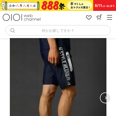
コ
ン
テ
ン
ツ
へ
何かお探しですか？
ス
キ
ッ
プ