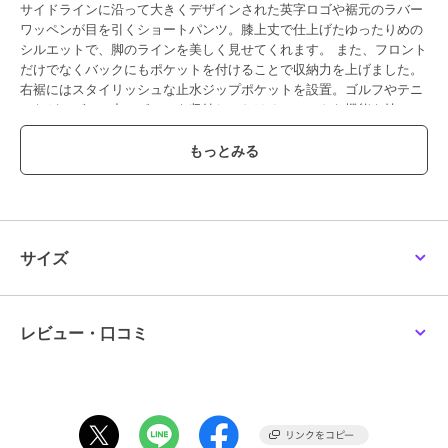
サイドラインに沿って大きくデザインされた英字ロゴや裾元のラバー
ワッペンが目を引くショートパンツ。膝上丈で仕上げたゆったりめの
シルエットで、脚のラインを美しく見せてくれます。 また、フロント
だけでなくバックにもポケットを付けることで収納力を上げました。
右裾にはスタイリッシュな止水ジップポケットを設置。ゴルフやテニ
スなどのゲーム中にボールを収納しておけるスマートな機能を持つ、
便利なアイテムです。
■汗をかいても肌に張りつきにくいメッシュ裏地＆ナイロンスムース
ナイロンとポリウレタン混紡のジャージ素材を採用しました。薄手で
軽量、とろみのある滑らかな生地感が特徴的。ストレッチ性がしっか
りと備わっていて動作にストレスを感じません。裏地にはメッシュ生
地を貼りました。総裏メッシュで通気性抜群です。さらに接触冷感と
サイズ
吸水速乾機能を併せ持っているため、暑い季節でもベタつきにくく快
適な穿き心地が続きます。
■ベルトループが付いたイージーショーツ
レビュー・口コミ
ベルトループを付け、フロントボタンとジップを配することによって
トップスのタックインスタイルも楽しめます。ベルトに計測器やカー
トのリモコンなどを付けるゴルファーの方にとっても、ベルトループ
は便利なディテールです。