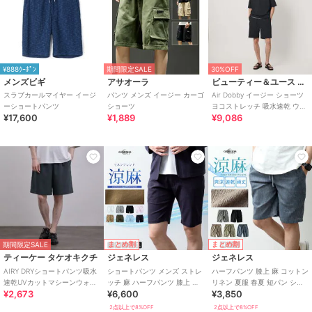
¥888ｸｰﾎﾟﾝ
期間限定SALE
30%OFF
メンズビギ
アサオーラ
ビューティー＆ユース ユナイテッドアローズ
スラブカールマイヤー イージ
パンツ メンズ イージー カーゴ
Air Dobby イージー ショーツ
ーショートパンツ
ショーツ
ヨコストレッチ 吸水速乾 ウォ
¥17,600
¥1,889
¥9,086
ッシャブル
まとめ割
まとめ割
期間限定SALE
ティーケー タケオキクチ
ジェネレス
ジェネレス
AIRY DRYショートパンツ吸水
ショートパンツ メンズ ストレ
ハーフパンツ 膝上 麻 コットン
速乾UVカットマシーンウォッ
ッチ 麻 ハーフパンツ 膝上 涼
リネン 夏服 春夏 短パン ショ
¥2,673
¥6,600
¥3,850
シャブル洗濯可イージーケア
しい ショーツ ハーパン 短パン
ートパンツ 涼しい パンツ 楊柳
ショーツ
2点以上で8%OFF
2点以上で8%OFF