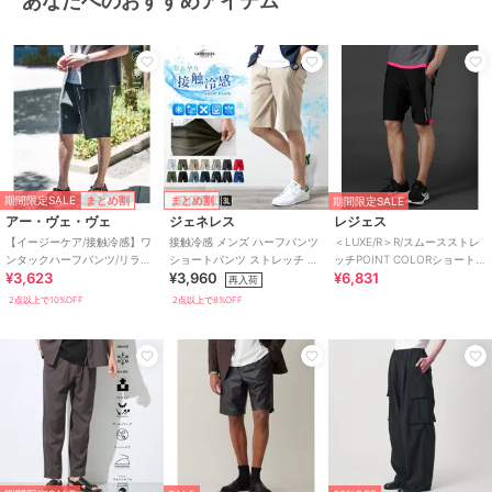
あなたへのおすすめアイテム
期間限定SALE
まとめ割
まとめ割
期間限定SALE
アー・ヴェ・ヴェ
ジェネレス
レジェス
【イージーケア/接触冷感】ワ
接触冷感 メンズ ハーフパンツ
＜LUXE/R＞R/スムースストレ
ンタックハーフパンツ/リライ
ショートパンツ ストレッチ 涼
ッチPOINT COLORショートパ
¥3,623
¥3,960
¥6,831
ト夏2【吸水速乾/UVカット】
しい 冷感 吸水速乾 無地 ドラ
ンツ
再入荷
イ
2点以上で10%OFF
2点以上で8%OFF