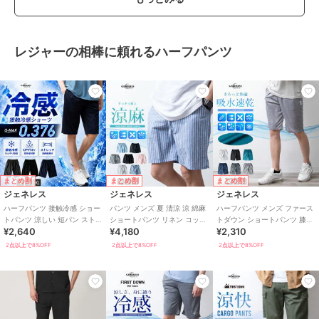
レジャーの相棒に頼れるハーフパンツ
まとめ割
まとめ割
まとめ割
ジェネレス
ジェネレス
ジェネレス
ハーフパンツ 接触冷感 ショー
パンツ メンズ 夏 清涼 涼 綿麻
ハーフパンツ メンズ ファース
トパンツ 涼しい 短パン ストレ
ショートパンツ リネン コット
トダウン ショートパンツ 膝上
¥2,640
¥4,180
¥2,310
ッチ 膝丈 イージーパンツ 冷感
ン ハーフパンツ
ゴムウエスト 夏 吸水速乾
夏
2点以上で8%OFF
2点以上で8%OFF
2点以上で8%OFF