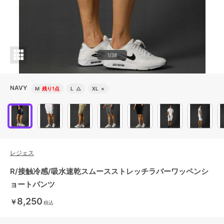
1/38
NAVY
M
残り1点
L
△
XL
×
レジェス
R/接触冷感/吸水速乾スムースストレッチラバーワッペンシ
ョートパンツ
8,250
￥
税込