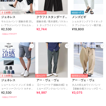
まとめ割
50%OFF
¥888ｸｰﾎﾟﾝ
ジェネレス
クラフトスタンダードブティック
メンズビギ
サルエルパンツ 接触冷感 涼し
接触冷感／吸水速乾／UVカッ
シェルタリングドライオック
い アラジンパンツ サルエル パ
ト タックワイドイージーパン
ス アンクルパンツ＜吸汗速乾/
¥2,530
¥2,744
¥19,800
ンツ イージーパンツ ストレッ
ツ
紫外線防止/接触冷感/ストレッ
チ
チ＞
2点以上で8%OFF
まとめ割
30%OFF
期間限定SALE
ジェネレス
アー・ヴェ・ヴェ
アー・ヴェ・ヴェ
ショートパンツ メンズ 冷感 シ
【イージーケア/接触冷感】セ
大人の控えめワイドパンツ
ョーツ ハーフパンツ カチオン
ミルーズアンクルパンツ/リラ
【接触冷感/ストレッチ】ベル
¥2,530
¥4,997
¥3,075
ストレッチ 吸水速乾 膝丈
イト夏2【吸水速乾/UVカッ
トツキワイドテーパードチノ
ト】
パンツ【イージーケア/
2点以上で8%OFF