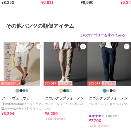
¥8,250
¥6,831
¥8,690
¥5,3
パンツ
ートパンツ
ンツ
ジーシ
ブランド
レジェス
ショップ
カジュアル
商品カテゴリ
パンツ
／
その他パンツ
その他パンツの類似アイテム
性別タイプ
メンズ
このカテゴリーをすべてみる
パンツ
／
その他パンツ
カラー
WHITE、BEIGE、CHACOAL、N
AVY、BLACK
サイズ
M,L,XL
素材
【本体】ナイロン：84% ポリウ
レタン：16%
【裏地】ポリエステル：100%
50%OFF
50%OFF
まとめ割
まとめ割
期間限定SALE
商品のお取り扱い方法
アー・ヴェ・ヴェ
ニコルクラブフォーメン
ニコルクラブフォーメン
【接触冷感/遮熱/イージーケア/
ガムストレッチヘリンボンパ
ガムストレッチカラーパンツ
お手入れ
洗濯機洗い可
吸水速乾/UVカット】リライ
ンツ
¥3,294
¥8,250
ト １タックハーフパンツ
特徴
パンツ
4.00
（
1件
）
2点以上で10%OFF
¥7,700
ナイロン
/
ポリエステル素材
/
ロゴ
/
洗える
/
吸水速乾加工
/
2点以上で10%OFF