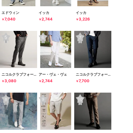
エドウィン
イッカ
イッカ
7,040
2,744
3,226
￥
￥
￥
ニコルクラブフォーメン
アー・ヴェ・ヴェ
ニコルクラブフォーメン
3,080
2,744
7,700
￥
￥
￥