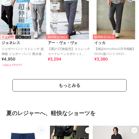
まとめ割
期間限定SALE
期間限定SALE
ジェネレス
アー・ヴェ・ヴェ
イッカ
ジョガーパンツ ストレッチ 超
【累計3万枚販売】ストレッチ
【雑誌MonoMax5月号掲載】
伸縮 ジョガー パンツ 吸水速乾
コードレーン５ポケット
GOKU楽パンツ EASY
¥4,950
¥3,294
¥3,380
接触冷感 RELAIR
SOUKAIベーシックアンクルパ
STRETCH 冷感アンクル【接触
ンツ【接触冷感/
冷感】
2点以上で8%OFF
もっとみる
夏のレジャーへ、軽快なショーツを