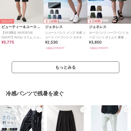
まとめ割
まとめ割
30%OFF
ビューティー＆ユース ユナイテッドアローズ
ジェネレス
ジェネレス
【WEB限定 WARDROBE
ショートパンツ メンズ 冷感 シ
カーゴパンツ ハーフパンツ カ
SMART】Reflax スリム ショー
ョーツ ハーフパンツ カチオン
ーゴ パンツ ボトムス 夏物 夏
¥5,775
¥2,530
¥3,850
トパンツ
ストレッチ 吸水速乾 膝丈
服 ズボン ショートパンツ 短パ
ン
2点以上で8%OFF
2点以上で8%OFF
もっとみる
冷感パンツで残暑を凌ぐ