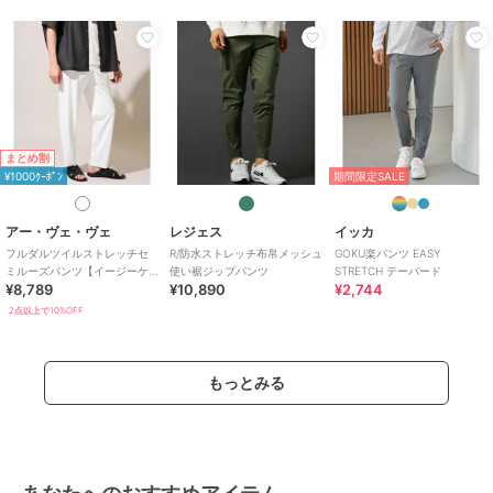
ミッドライズ
/
ライフスタイル
/
フィットネス・ヨガ
/
ウォーキン
グ・ランニング
/
ゴルフ
/
アウ
トドア
/
キャンプ・レジャー
/
ラグビー
/
卓球
その他パンツ
ナイロン
/
ポリエステル素材
/
まとめ割
¥1000ｸｰﾎﾟﾝ
期間限定SALE
ロゴ
/
洗える
/
吸水速乾加工
/
ミッドライズ
/
ライフスタイル
/
フィットネス・ヨガ
/
ウォーキン
アー・ヴェ・ヴェ
レジェス
イッカ
グ・ランニング
/
ゴルフ
/
アウ
フルダルツイルストレッチセ
R/防水ストレッチ布帛メッシュ
GOKU楽パンツ EASY
トドア
/
キャンプ・レジャー
/
ミルーズパンツ【イージーケ
使い裾ジップパンツ
STRETCH テーパード
¥8,789
¥10,890
¥2,744
ア/洗濯機で洗える/】
ラグビー
/
卓球
2点以上で10%OFF
原産国
中国
もっとみる