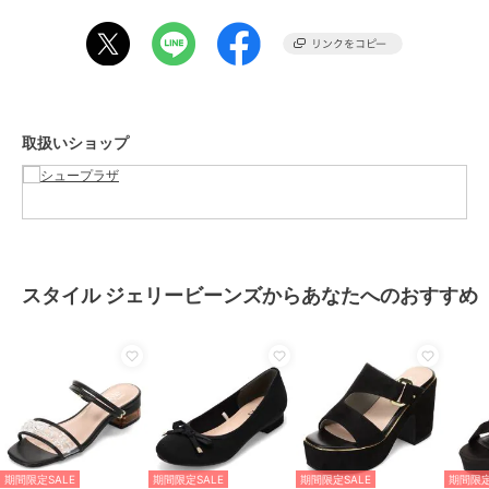
素材
アッパー(表面素材)：合成皮革
ソール(靴底)：合成底
商品のお取り扱い方法
特徴
シューズ
合成皮革/人工皮革
/
無地
/
4.5cm
取扱いショップ
～7.5cm未満
/
ウェッジヒール
/
ふつう（D・E・2E）
/
ライフス
タイル
/
ストラップサンダル
/
ゴム底／合成底
サンダル
合成皮革/人工皮革
/
無地
/
4.5cm
スタイル ジェリービーンズからあなたへのおすすめ
～7.5cm未満
/
ウェッジヒール
/
ふつう（D・E・2E）
/
ライフス
タイル
/
ストラップサンダル
/
ゴム底／合成底
原産国
生産国：中国製
期間限定SALE
期間限定SALE
期間限定SALE
期間限定