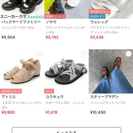
期間限定SALE
期間限定SALE
¥200ｸｰﾎﾟﾝ
バックヤードファミリー
ノヤウ
ウェレッグ
メッシュテープサンダル
プラットフォームメッシュサ
スクエアトゥ バックストラッ
ンダル
プ メッシュサンダル
¥4,504
¥3,742
¥3,438
期間限定SALE
SALE
アトリエ
ユウキュウ
スティーブマデン
【３E】チュールメッシュサン
スポーツサンダル メッシュ
メッシュフラットパンプス
ダル
¥9,900
¥1,419
¥10,450
もっとみる