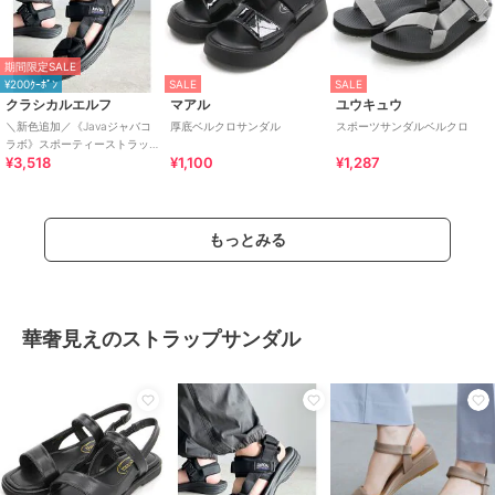
期間限定SALE
¥200ｸｰﾎﾟﾝ
SALE
SALE
クラシカルエルフ
マアル
ユウキュウ
＼新色追加／《Javaジャバコ
厚底ベルクロサンダル
スポーツサンダルベルクロ
ラボ》スポーティーストラッ
¥3,518
¥1,100
¥1,287
プベルクロサンダル
もっとみる
華奢見えのストラップサンダル