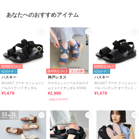
あなたへのおすすめアイテム
期間限定SALE
期間限定SALE
期間限定SALE
まとめ割
¥200ｸｰﾎﾟﾝ
¥200ｸｰﾎﾟﾝ
ハスキー
神戸レタス
ハスキー
BOUQET ブーケ クッションソ
7cmウェッジソールクロスゴ
BOUQET ブーケ クッションソ
ールストラップ サンダル
ムジュートサンダル [I1296]
ール パンチング オープントゥ
¥1,479
¥2,990
¥1,479
サンダル
2点以上で5%OFF