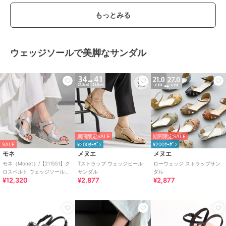
もっとみる
ウェッジソールで美脚なサンダル
期間限定SALE
期間限定SALE
SALE
¥200ｸｰﾎﾟﾝ
¥200ｸｰﾎﾟﾝ
モネ
メヌエ
メヌエ
モネ（Monet）/【211551】ク
Tストラップ ウェッジヒール
ローウェッジ ストラップサン
ロスベルト ウェッジソールサ
サンダル
ダル
¥12,320
¥2,877
¥2,877
ンダル（バックベルト・軽
量）