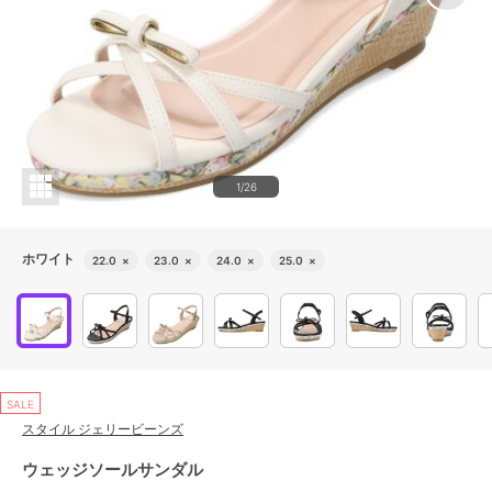
1/26
ホワイト
22.0
×
23.0
×
24.0
×
25.0
×
SALE
スタイル ジェリービーンズ
ウェッジソールサンダル