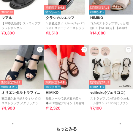
期間限定SALE
期間限定SALE
38%OFF
¥200ｸｰﾎﾟﾝ
¥888ｸｰﾎﾟﾝ
マアル
クラシカルエルフ
HIMIKO
【26春夏新作】ストラップフ
＼新色追加／《Javaジャバコ
ゴムのストラップでサッと着
ラットサンダル
ラボ》スポーティーストラッ
脱OK【WEB限定】【卑弥呼
¥3,300
¥3,518
¥14,080
プベルクロサンダル
26SS】ゴムストラップサンダ
ル/661250
期間限定SALE
期間限定SALE
期間限定SALE
¥1000ｸｰﾎﾟﾝ
¥888ｸｰﾎﾟﾝ
¥888ｸｰﾎﾟﾝ
オリエンタルトラフィック
HIMIKO
velikoko(ヴェリココ）
安定感があり歩きやすい クロ
軽量ソールで脱ぎ履き楽々
ストラップサンダル(3.0cmヒ
スストラップ メタリックライ
◆WEB限定デザイン【卑弥呼
ール)[19.5~27.0cm]ラクチン
¥4,900
¥12,320
¥7,190
ン サンダル /55201
26SS】クロスストラップサン
きれいシューズ
ダル/651250
もっとみる