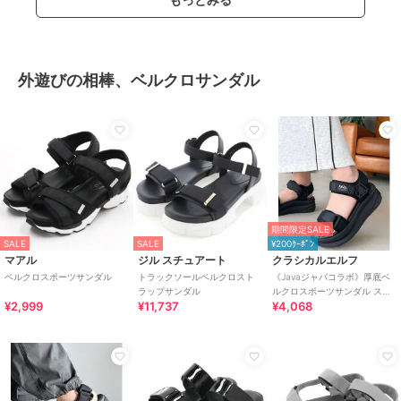
外遊びの相棒、ベルクロサンダル
期間限定SALE
SALE
SALE
¥200ｸｰﾎﾟﾝ
マアル
ジル スチュアート
クラシカルエルフ
ベルクロスポーツサンダル
トラックソールベルクロスト
《Javaジャバコラボ》厚底ベ
ラップサンダル
ルクロスポーツサンダル スト
¥2,999
¥11,737
¥4,068
ラップあり