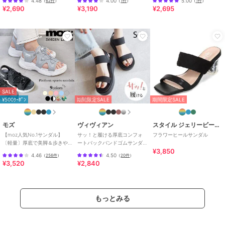
4.48
4.00
5.00
（
62件
）
（
1件
）
（
1件
）
¥2,690
¥3,190
¥2,695
SALE
¥500ｸｰﾎﾟﾝ
期間限定SALE
期間限定SALE
モズ
ヴィヴィアン
スタイル ジェリービーンズ
【moz人気No.1サンダル】
サッ！と履ける厚底コンフォ
フラワーヒールサンダル
〔軽量〕厚底で美脚＆歩きや
ートバックバンドゴムサンダ
¥3,850
すい！疲れにくいフィット感
ル
4.46
4.50
（
256件
）
（
20件
）
のスポーツサンダル
¥3,520
¥2,840
もっとみる