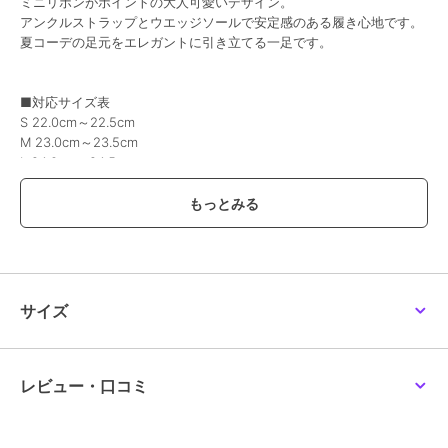
ミニリボンがポイントの大人可愛いデザイン。
アンクルストラップとウエッジソールで安定感のある履き心地です。
夏コーデの足元をエレガントに引き立てる一足です。
■対応サイズ表
S 22.0cm～22.5cm
M 23.0cm～23.5cm
L 24.0cm～24.5cm
LL 25.0cm～25.5cm
※対応サイズ表示は目安となります。
ブランド
スタイル ジェリービーンズ
ショップ
シュープラザ
サイズ
商品カテゴリ
シューズ
／
サンダル
性別タイプ
レディース
シューズ
／
サンダル
レビュー・口コミ
カラー
ホワイト、ブラック、ゴールド
サイズ
22.0,23.0,24.0,25.0