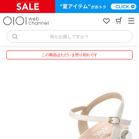
コ
ン
テ
ン
ツ
へ
何かお探しですか？
ス
キ
ッ
この商品はただいま売り切れです
プ