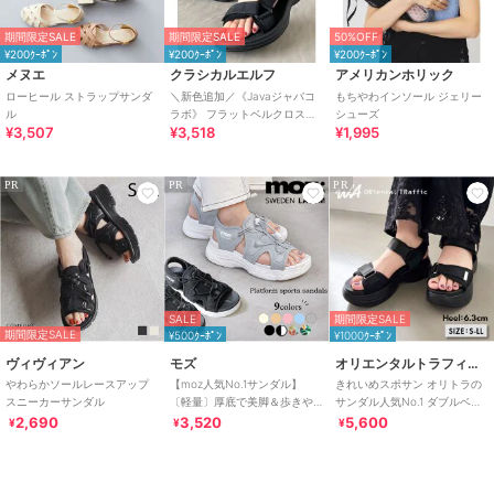
期間限定SALE
期間限定SALE
50%OFF
¥200ｸｰﾎﾟﾝ
¥200ｸｰﾎﾟﾝ
¥200ｸｰﾎﾟﾝ
メヌエ
クラシカルエルフ
アメリカンホリック
ローヒール ストラップサンダ
＼新色追加／《Javaジャバコ
もちやわインソール ジェリー
ル
ラボ》 フラットベルクロスポ
シューズ
¥3,507
¥3,518
¥1,995
ーツサンダル ストラップあり
PR
PR
PR
SALE
期間限定SALE
期間限定SALE
¥500ｸｰﾎﾟﾝ
¥1000ｸｰﾎﾟﾝ
ヴィヴィアン
モズ
オリエンタルトラフィック
やわらかソールレースアップ
【moz人気No.1サンダル】
きれいめスポサン オリトラの
スニーカーサンダル
〔軽量〕厚底で美脚＆歩きや
サンダル人気No.1 ダブルベル
すい！疲れにくいフィット感
ト スポーツサンダル /42207
2,690
3,520
5,600
¥
¥
¥
のスポーツサンダル