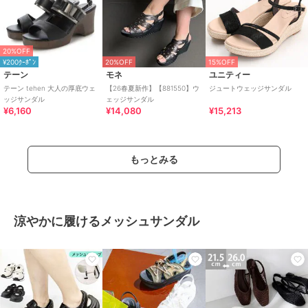
20%OFF
¥200ｸｰﾎﾟﾝ
20%OFF
15%OFF
テーン
モネ
ユニティー
テーン tehen 大人の厚底ウェ
【26春夏新作】【881550】ウ
ジュートウェッジサンダル
ッジサンダル
ェッジサンダル
¥6,160
¥14,080
¥15,213
もっとみる
涼やかに履けるメッシュサンダル