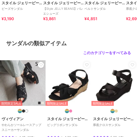
スタイル ジェリービーンズ
スタイル ジェリービーンズ
スタイル ジェリービーンズ
ビーズサンダル
【Style JELLY BEANS】バレ
ベルトサンダル
厚底ク
エシューズ
¥3,190
¥3,861
¥4,851
¥2,6
サンダルの類似アイテム
このカテゴリーをすべてみる
期間限定SALE
期間限定SALE
期間限定SALE
ヴィヴィアン
スタイル ジェリービーンズ
スタイル ジェリービーンズ
やわらかソールレースアップ
ビッグリボンサンダル
厚底クロスサンダル
スニーカーサンダル