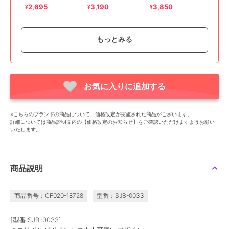
2,695
3,190
3,850
¥
¥
¥
もっとみる
お気に入りに追加する
期間限定SALE
期間限定SALE
スタイル ジェリービーンズ
スタイル ジェリービーンズ
ビッグリボンサンダル
ベルトサンダル
※こちらのブランドの商品について、価格改定が実施された商品がございます。
3,190
4,851
¥
¥
詳細については商品説明文内の【価格改定のお知らせ】をご確認いただけますようお願い
いたします。
商品説明
商品番号：CF020-18728
型番：SJB-0033
[型番:SJB-0033]