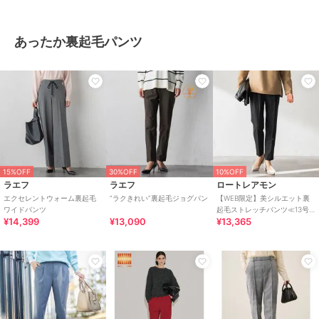
あったか裏起毛パンツ
15%OFF
30%OFF
10%OFF
ラエフ
ラエフ
ロートレアモン
エクセレントウォーム裏起毛
”ラクきれい”裏起毛ジョグパン
【WEB限定】美シルエット裏
ワイドパンツ
起毛ストレッチパンツ≪13号
¥14,399
¥13,090
¥13,365
あり/毛玉防止≫