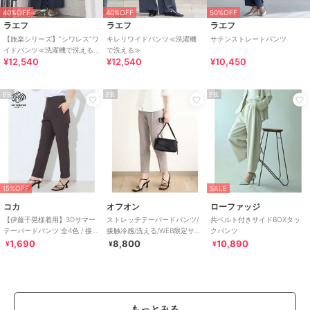
40%OFF
40%OFF
50%OFF
ラエフ
ラエフ
ラエフ
【旅楽シリーズ】”シワレス”ワ
キレリワイドパンツ≪洗濯機
サテンストレートパンツ
イドパンツ≪洗濯機で洗える
で洗える≫
¥12,540
¥12,540
¥10,450
≫
PR
PR
PR
15%OFF
SALE
コカ
オフオン
ローファッジ
【伊藤千晃様着用】3Dサマー
ストレッチテーパードパンツ/
共ベルト付きサイドBOXタッ
テーパードパンツ 全4色 / 接触
接触冷感/洗える/WEB限定サイ
クパンツ
冷感・シワになりにくい
ズあり
1,690
8,800
10,890
¥
¥
¥
もっとみる