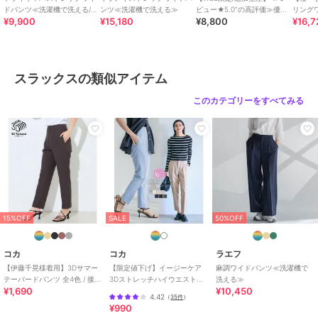
ドパンツ≪洗濯機で洗える/セ
ンツ≪洗濯機で洗える≫
ビュー★5.0”の高評価≫優秀
リング
お手入れ
洗濯機、漂白不可、タンブル乾燥
¥9,900
¥15,180
¥8,800
¥16,7
ットアップ対応≫
タンク
15%OFF
50%OFF
40%OFF
不可、自然乾燥、アイロン仕上げ
可、ドライ可、ウエットクリーニ
ラエフ
ラエフ
ラエフ
ング可
両面起毛ピクシエスタパ
【大きいサイズ】
グレンチェックパンツ≪
ンツ≪洗濯機で洗える≫
【biyori/極】”着心地も美
洗濯機で洗える≫
スラックスの類似アイテム
しさも”パーフェクトム
16,830
11,550
15,180
¥
¥
¥
ーブパンツ≪洗濯機で洗
このカテゴリーをすべてみる
える≫
50%OFF
40%OFF
ラエフ
ラエフ
ラエフ
15%OFF
SALE
50%OFF
パーフェクトジャージワ
【WEB限定/新色追
【biyori】テーパードイ
イドパンツ≪洗濯機で洗
加】”まるで毛布”とろけ
ージーパンツ≪洗濯機で
える≫
る裏起毛ワイドパンツ
洗える≫
10,450
15,400
11,220
¥
¥
¥
コカ
コカ
ラエフ
【伊藤千晃様着用】3Dサマー
【限定値下げ】イージーケア
麻調ワイドパンツ≪洗濯機で
テーパードパンツ 全4色 / 接触
3Dストレッチハイウエストパ
洗える≫
¥1,690
¥10,450
冷感・シワになりにくい
ンツ
4.42
（
35件
）
¥990