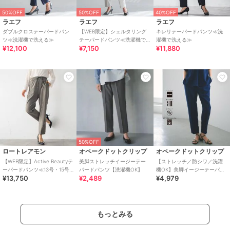
50%OFF
50%OFF
40%OFF
ラエフ
ラエフ
ラエフ
ダブルクロステーパードパン
【WEB限定】シェルタリング
キレリテーパードパンツ≪洗
ツ≪洗濯機で洗える≫
テーパードパンツ≪洗濯機で
濯機で洗える≫
¥12,100
¥7,150
¥11,880
洗える≫
50%OFF
ロートレアモン
オペークドットクリップ
オペークドットクリップ
【WEB限定】Active Beautyテ
美脚ストレッチイージーテー
【ストレッチ／防シワ／洗濯
ーパードパンツ≪13号・15号
パードパンツ【洗濯機OK】
機OK】美脚イージーテーパー
¥13,750
¥2,489
¥4,979
あり/洗濯機で洗える≫
ドパンツ《SS～LL／5col／セ
ットアップ可／丈が選べ
もっとみる