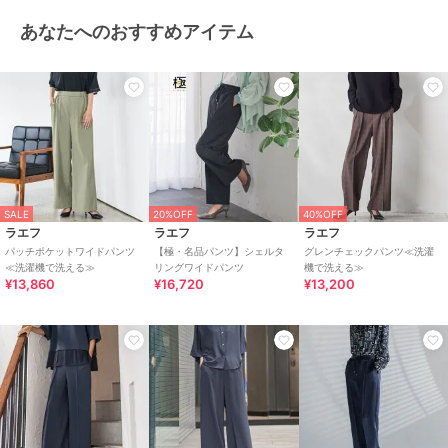
あなたへのおすすめアイテム
SALE
20%OFF
40%OFF
ラエフ
ラエフ
ラエフ
パッチポケットワイドパンツ
【極・名品パンツ】シェルタ
グレンチェックパンツ≪洗濯
≪洗濯機で洗える≫
リングワイドパンツ
機で洗える≫
¥13,860
¥16,720
¥13,200