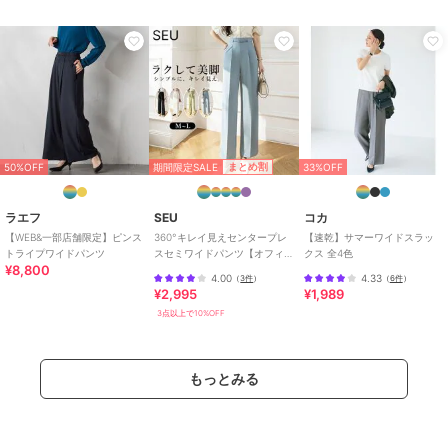
50%OFF
15%OFF
60%OFF
ラエフ
ラエフ
ラエフ
セラテリーダブルクロス
【カタログ掲載】ピクシ
【大きいサイズ】ピクシ
セミフレアパンツ≪洗濯
エスタワイドパンツ≪洗
エスタツイード見えワイ
機で洗える≫
濯機で洗える/セットア
ドパンツ≪セットアップ
13,200
18,700
9,240
¥
¥
¥
ップ対応≫
可/洗濯機で洗える≫
期間限定SALE
まとめ割
50%OFF
33%OFF
ラエフ
SEU
コカ
【WEB&一部店舗限定】ピンス
360°キレイ見えセンタープレ
【速乾】サマーワイドスラッ
トライプワイドパンツ
スセミワイドパンツ【オフィ
クス 全4色
¥8,800
スカジュアル】【きれいめカ
4.00
4.33
（
3件
）
（
6件
）
ジュアル】
¥2,995
¥1,989
50%OFF
15%OFF
3点以上で10%OFF
ラエフ
ラエフ
【大きいサイズ】麻調ワ
【カタログ掲載】ピクシ
イドパンツ≪洗濯機で洗
エスタテーパードパンツ
える≫
≪洗濯機で洗える/セッ
11,000
17,765
¥
¥
もっとみる
トアップ対応≫