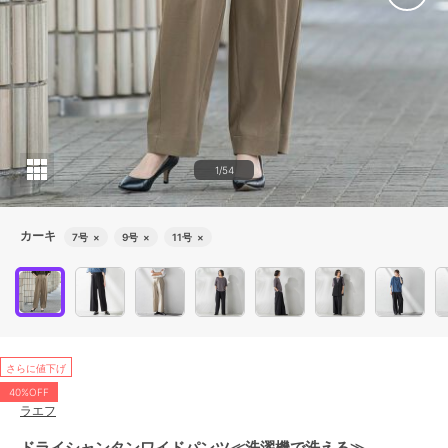
1/54
カーキ
7号
×
9号
×
11号
×
さらに値下げ
40%OFF
ラエフ
ドライシャンタンワイドパンツ≪洗濯機で洗える≫