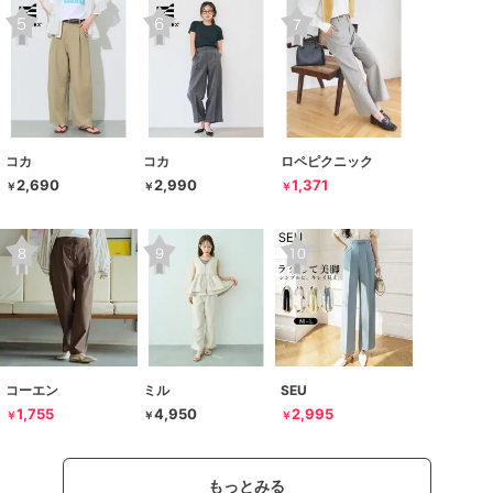
コカ
コカ
ロペピクニック
2,690
2,990
1,371
￥
￥
￥
コーエン
ミル
SEU
1,755
4,950
2,995
￥
￥
￥
もっとみる