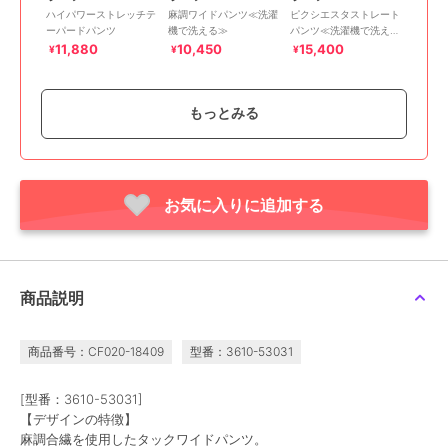
ハイパワーストレッチテ
麻調ワイドパンツ≪洗濯
ピクシエスタストレート
ーパードパンツ
機で洗える≫
パンツ≪洗濯機で洗える
≫
11,880
10,450
15,400
¥
¥
¥
もっとみる
お気に入りに追加する
50%OFF
50%OFF
50%OFF
ラエフ
ラエフ
ラエフ
パウダーツイルストレッ
【biyori/極】”着心地も美
ドライギャバストレッチ
チパンツ≪洗濯機で洗え
しさも”パーフェクトム
ワイドパンツ≪洗濯機で
る/防シワ/セットアップ
ーブパンツ≪洗濯機で洗
洗える/セットアップ対
9,350
11,000
9,900
¥
¥
¥
商品説明
対応≫
える≫
応≫
商品番号：CF020-18409
型番：3610-53031
[型番：3610-53031]
【デザインの特徴】
麻調合繊を使用したタックワイドパンツ。
40%OFF
60%OFF
60%OFF