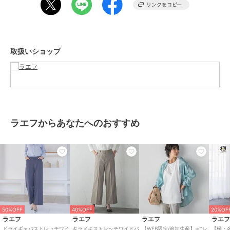
※撮影状況や光の当たり具合により、色合いが異なって見える場合が
40%OFF
50%OFF
50%OFF
ございます。
ラエフ
ラエフ
ラエフ
※商品タグに記載されたサイズはヌードサイズです。実際の商品のサ
【大きいサイズ】【旅楽
【WEB&一部店舗限定】
ダブルクロステーパード
イズは商品情報の実寸をご確認ください。
シリーズ/極】メランジ
ピンストライプワイドパ
パンツ≪洗濯機で洗える
ツイルストレートパンツ
ンツ
≫
13,200
8,800
12,100
¥
¥
¥
取扱いショップ
関連ワード：la.f… ラ エフ レディース 新作 大人コーデ シンプル フォ
≪洗濯機で洗える≫
ーマル モード マニッシュ 2025春夏 2025SS 春夏 夏物 夏服 タック
ワイドパンツ ワイドパンツ ロングパンツ スラックス
ブランド
ラエフ
ラエフからあなたへのおすすめ
ショップ
ラエフ
40%OFF
40%OFF
40%OFF
商品カテゴリ
パンツ
／
スラックス
ラエフ
ラエフ
ラエフ
グレンチェックパンツ≪
【大きいサイズ】ハイパ
キレリワイドパンツ≪洗
性別タイプ
レディース
洗濯機で洗える≫
ワーストレッチテーパー
濯機で洗える≫
パンツ
／
スラックス
ドパンツ
13,200
12,540
12,540
¥
¥
¥
カラー
カーキ、ブラック、ベージュ
サイズ
7号,9号,11号
50%OFF
40%OFF
20%OF
素材
ポリエステル100％
ラエフ
ラエフ
ラエフ
ラエ
商品のお取り扱い方法
ドライギャバストレッチワイ
キラメキストレッチワイドパ
【WEB限定/追加生産】≪“レ
【極・