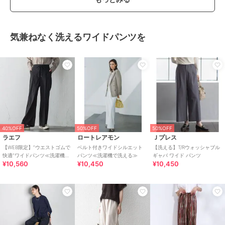
気兼ねなく洗えるワイドパンツを
40%OFF
50%OFF
50%OFF
ラエフ
ロートレアモン
Ｊプレス
【WEB限定】”ウエストゴムで
ベルト付きワイドシルエット
【洗える】T/Rウォッシャブル
快適”ワイドパンツ≪洗濯機で
パンツ≪洗濯機で洗える≫
ギャバ ワイド パンツ
¥10,560
¥10,450
¥10,450
洗える≫