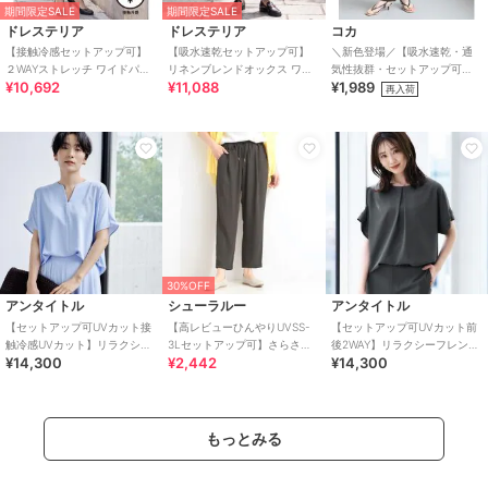
期間限定SALE
期間限定SALE
ドレステリア
ドレステリア
コカ
【接触冷感セットアップ可】
【吸水速乾セットアップ可】
＼新色登場／【吸水速乾・通
２WAYストレッチ ワイドパン
リネンブレンドオックス ワイ
気性抜群・セットアップ可
¥10,692
¥11,088
¥1,989
ツ
ドパンツ
能】シボサテンライクイージ
再入荷
ーパンツ 全6色
30%OFF
アンタイトル
シューラルー
アンタイトル
【セットアップ可UVカット接
【高レビューひんやりUVSS-
【セットアップ可UVカット前
触冷感UVカット】リラクシー
3Lセットアップ可】さらさら
後2WAY】リラクシーフレンチ
¥14,300
¥2,442
¥14,300
キーVネックブラウス
ぷるん イージーテーパードパ
スリーブブラウス
ンツ
もっとみる