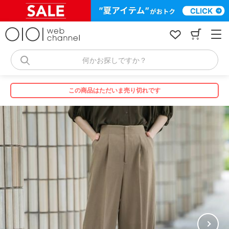
コ
ン
テ
ン
ツ
へ
何かお探しですか？
ス
キ
ッ
この商品はただいま売り切れです
プ