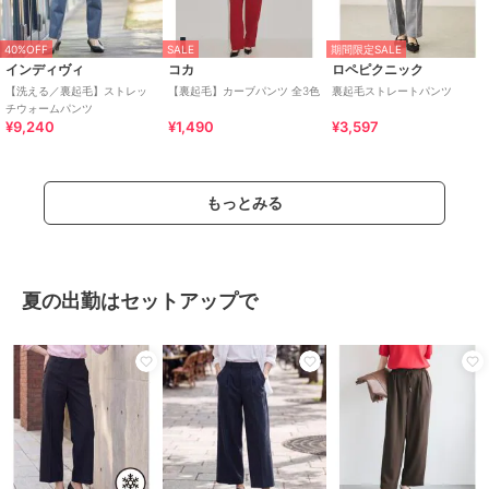
40%OFF
SALE
期間限定SALE
インディヴィ
コカ
ロペピクニック
【洗える／裏起毛】ストレッ
【裏起毛】カーブパンツ 全3色
裏起毛ストレートパンツ
チウォームパンツ
¥9,240
¥1,490
¥3,597
もっとみる
夏の出勤はセットアップで