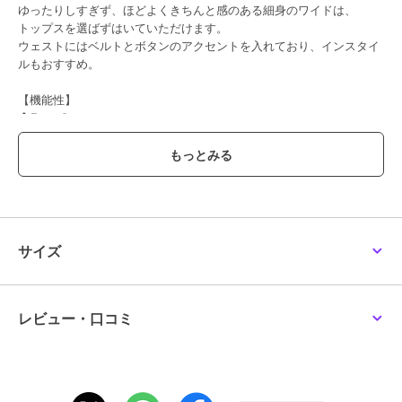
ゆったりしすぎず、ほどよくきちんと感のある細身のワイドは、
ラエフ
ラエフ
ラエフ
トップスを選ばずはいていただけます。
【大きいサイズ】キレリ
【大きいサイズ/セット
【大きいサイズ/セット
ウェストにはベルトとボタンのアクセントを入れており、インスタイ
テーパードパンツ≪洗濯
アップ可】ピクシエスタ
アップ可/洗濯機で洗え
機で洗える≫
ツイード見えテーパード
る】ソフティナ2WAYス
ルもおすすめ。
12,540
8,800
8,800
¥
¥
¥
パンツ≪洗濯機で洗える
トレッチピンストライプ
≫
テーパード
【機能性】
◆Easy Care
ご自宅でのお手入れが簡単
----------------------------------------------------------------
洗濯方法
60%OFF
40%OFF
50%OFF
家庭洗濯：液温は40℃を限度とし、洗濯機で弱い洗濯ができる。
自然乾燥：日陰の吊り干しがよい。
ラエフ
ラエフ
ラエフ
アイロン：底面温度160℃を限度としてアイロン仕上げができる。
【大きいサイズ/洗濯機
キレリテーパードパンツ
ウォーフィル裏起毛イー
サイズ
で洗える/2wayストレッ
≪洗濯機で洗える≫
ジーパンツ≪洗濯機で洗
ドライクリーニング：石油系溶剤による弱いドライクリーニングがで
チ】サイロスパンギャバ
える≫
8,360
11,880
10,450
¥
¥
¥
きる。
ワイドパンツ
----------------------------------------------------------------
レビュー・口コミ
※画像の商品はサンプルとなりますので実際の商品と仕様、加工、サ
イズが若干異なる場合がございます。
※お客様のモニター環境により実際のお色と多少異なる場合がござい
ます。