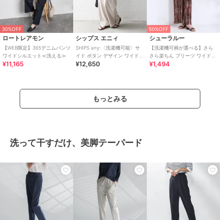
30%OFF
50%OFF
ロートレアモン
シップス エニィ
シューラルー
【WEB限定】365デニムパンツ
SHIPS any:〈洗濯機可能〉サ
【洗濯機可柄が選べる】さら
ワイドシルエット≪洗える≫
イド ボタン デザイン ワイド
さら楽ちん プリーツ ワイドパ
¥11,165
¥12,650
¥1,494
イージー パンツ
ンツ
もっとみる
洗って干すだけ、美脚テーパード