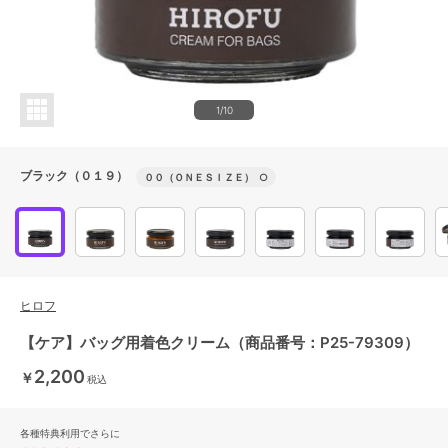
1/10
ブラック（０１９）
００（ＯＮＥＳＩＺＥ）
○
ヒロフ
【ケア】バッグ用着色クリーム（商品番号：P25-79309）
2,200
￥
税込
各種特典利用でさらに