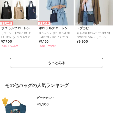
まとめ割
まとめ割
ポロ ラルフ ローレン
ポロ ラルフ ローレン
トプカピ
サコッシュ【POLO RALPH
サコッシュ【POLO RALPH
新色追加【Breath TOPKAPI】
LAUREN（ポロ ラルフ ローレ
LAUREN（ポロ ラルフ ローレ
SCOTCH GRAIN サコッシュ
¥7,700
¥7,150
¥9,900
ン）】
ン）】
スマホショルダーバッグ
3点以上で8%OFF
3点以上で8%OFF
もっとみる
その他バッグの人気ランキング
ビーセカンド
5,500
￥