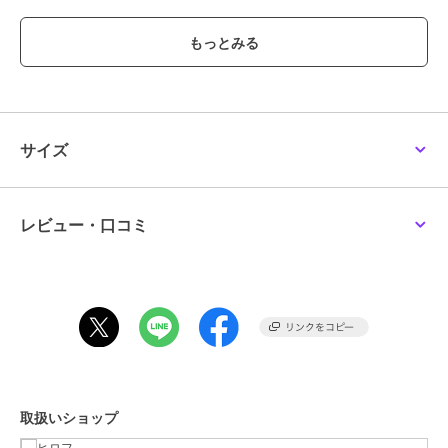
湿った皮革には使用せず、よく乾かした状態でご使用ください。
柔らかい布でアイテムのホコリを簡単に落とした後、布にクリームを
少量取り表面に薄くムラなく伸ばしながら塗り込みます。
その後、きれいな柔らかい布で仕上げの乾拭きを十分に行ってくださ
い。
また、その上から、防水スプレーを吹き付けて20～30分経過後にご
使用いただくことで、色移りをより防ぐことができます。
サイズ
【ご注意いただきたいこと】
本商品は革用です。
起毛革・爬虫類・テキスタイル・エナメル・シープ（ツヤなし）・ヌ
メ等には使用できません。
レビュー・口コミ
一部特殊皮革にシミ・色落ちの出ることがありますので、ご使用前に
必ず目立たない箇所でお試しください。
※照明の関係により、実際よりも色味が違って見える場合がありま
す。また、パソコン・スマートフォンなどの環境により、若干製品と
画像のカラーが異なる場合もございます。
取扱いショップ
ブランド
ヒロフ