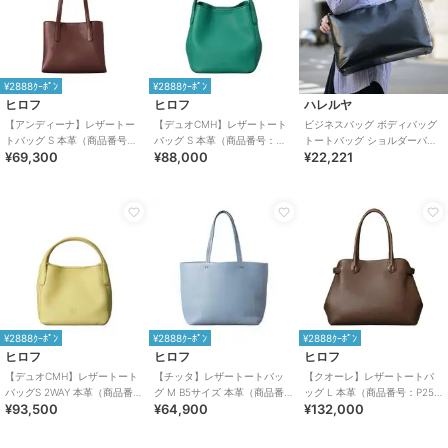
¥2888ｸｰﾎﾟﾝ
¥2888ｸｰﾎﾟﾝ
ヒロフ
ヒロフ
ハレルヤ
【アンディーナ】レザートー
【デュオCMH】レザートート
ビジネスバッグ ボディバッグ
トバッグ S 本革（商品番号：
バッグ S 本革（商品番号：
トートバッグ ショルダーバッ
¥69,300
¥88,000
¥22,221
P25－35542）
P25-35434）
グ 防水 本革 牛革 メンズ
Noble
¥2888ｸｰﾎﾟﾝ
¥2888ｸｰﾎﾟﾝ
¥2888ｸｰﾎﾟﾝ
ヒロフ
ヒロフ
ヒロフ
【デュオCMH】レザートート
【チッタ】レザートートバッ
【クオーレ】レザートートバ
バッグS 2WAY 本革（商品番
グ M B5サイズ 本革（商品番
ッグ L 本革（商品番号：P25-
¥93,500
¥64,900
¥132,000
号：P25-35433）
号：P25‐35551）
35443）