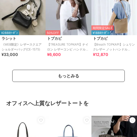
期間限定SALE
¥2888ｸｰﾎﾟﾝ
50%OFF
¥1888ｸｰﾎﾟﾝ
ラシット
トプカピ
トプカピ
《WEB限定》レザースクエア
【TREASURE TOPKAPI】ナイ
【Breath TOPKAPI】シュリン
ショルダーバッグ(CE-1575)
ロン レザーコンビ ハンドルオ
クレザー ノットハンドル
¥33,000
¥6,600
¥12,870
ープン ミニ ショルダーバッグ
2way ショルダーバッグ
もっとみる
オフィスへ上質なレザートートを