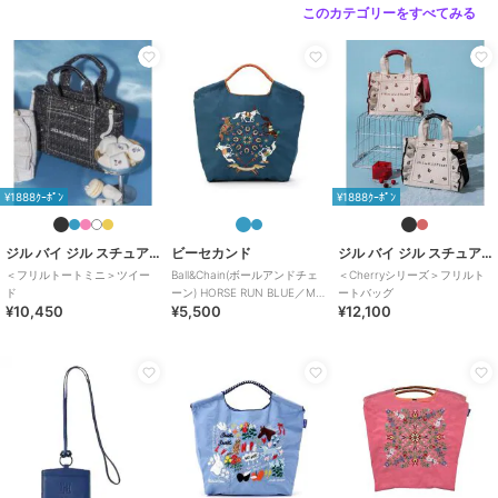
このカテゴリーをすべてみる
¥1888ｸｰﾎﾟﾝ
¥1888ｸｰﾎﾟﾝ
ジル バイ ジル スチュアート
ビーセカンド
ジル バイ ジル スチュアート
＜フリルトートミニ＞ツイー
Ball&Chain(ボールアンドチェ
＜Cherryシリーズ＞フリルト
ド
ーン) HORSE RUN BLUE／M
ートバッグ
¥10,450
¥5,500
¥12,100
サイズ