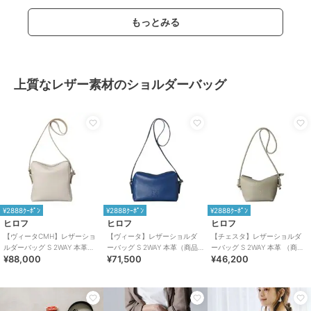
もっとみる
上質なレザー素材のショルダーバッグ
¥2888ｸｰﾎﾟﾝ
¥2888ｸｰﾎﾟﾝ
¥2888ｸｰﾎﾟﾝ
ヒロフ
ヒロフ
ヒロフ
【ヴィータCMH】レザーショ
【ヴィータ】レザーショルダ
【チェスタ】レザーショルダ
ルダーバッグ S 2WAY 本革
ーバッグ S 2WAY 本革（商品
ーバッグ S 2WAY 本革 （商品
¥88,000
¥71,500
¥46,200
（商品番号：P25－35531）
番号：P25-20020）
番号：P25－30615）