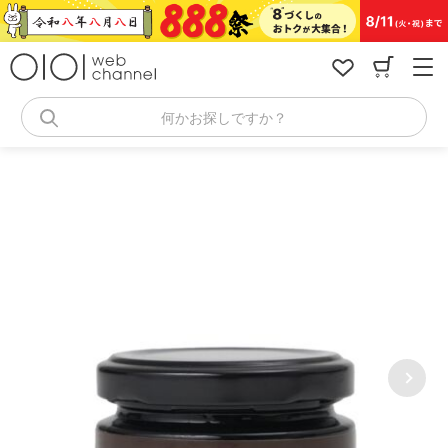
コ
ン
テ
ン
ツ
へ
何かお探しですか？
ス
キ
ッ
プ