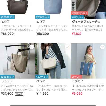
期間限定SALE
¥2888ｸｰﾎﾟﾝ
¥2888ｸｰﾎﾟﾝ
¥200ｸｰﾎﾟﾝ
ヒロフ
ヒロフ
ヴィータフェリーチェ
【ヴァローレ】レザートート
【チッタ】レザートートバッ
本革ハンドル2wayナイロント
バッグ M 本革（商品番号：
グ S 本革（商品番号：P25‐
ートバッグ【aroco/アロコ】
¥86,900
¥58,300
¥7,837
P25-35313）
35550）
¥2888ｸｰﾎﾟﾝ
¥200ｸｰﾎﾟﾝ
50%OFF
ラシット
ペルケ
トプカピ
スリム2WAYトートバッグ <エ
【本革 レザー】 perche ペル
【TREASURE TOPKAPI】レザ
ンボスモノグラムレザー>(CE-
ケ / 【テレビ ドラマ着用アイ
ーコンビ ストライプハンドル
¥37,400
¥14,960
¥6,050
1611)
テム】牛革ドット刺繍トート
スリムトートバッグ A4 軽量
再入荷
バッグ