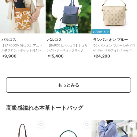
¥1888ｸｰﾎﾟﾝ
バルコス
バルコス
ランバン オン ブルー
【BARCOS/バルコス】アニマ
【BARCOS/バルコス】シュリ
ランバン オン ブルー LANVIN
ル柄フロントポケット付きレ
ンクレザーリュックサック
en Bleu ペルフォレ 2wayバッ
ザーポシェット
グ
9,900
15,400
24,200
¥
¥
¥
もっとみる
高級感溢れる本革トートバッグ