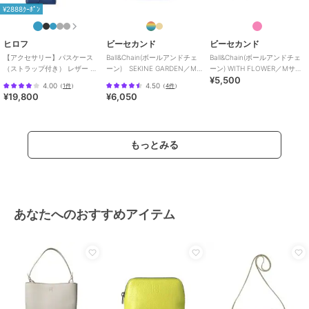
¥2888ｸｰﾎﾟﾝ
ヒロフ
ビーセカンド
ビーセカンド
【アクセサリー】パスケース
Ball&Chain(ボールアンドチェ
Ball&Chain(ボールアンドチェ
（ストラップ付き） レザー 本
ーン) SEKINE GARDEN／M
ーン) WITH FLOWER／Mサイ
¥5,500
革（商品番号：P25-50013）
サイズ
ズ
4.00
4.50
（
1件
）
（
4件
）
¥19,800
¥6,050
もっとみる
あなたへのおすすめアイテム