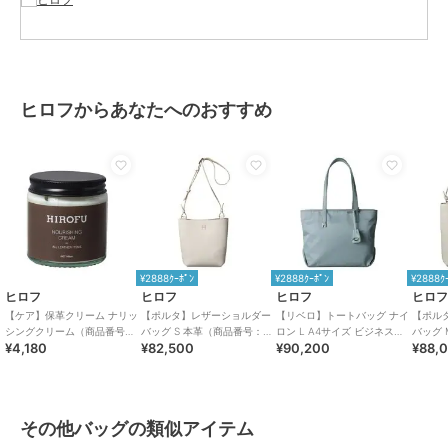
ショップ
ヒロフ
商品カテゴリ
バッグ
／
その他バッグ
性別タイプ
レディース
バッグ
／
その他バッグ
ヒロフからあなたへのおすすめ
カラー
ブラック（０１９）、ダークブル
ー（１９４）、ブラウン（０４
２）
サイズ
００（ＯＮＥＳＩＺＥ）
素材
ろう 油脂 有機溶剤
商品のお取り扱い方法
原産国
フランス製
¥2888ｸｰﾎﾟﾝ
¥2888ｸｰﾎﾟﾝ
¥2888ｸ
ヒロフ
ヒロフ
ヒロフ
ヒロ
【ケア】保革クリーム ナリッ
【ポルタ】レザーショルダー
【リベロ】トートバッグ ナイ
【ポル
シングクリーム（商品番号：
バッグ S 本革（商品番号：
ロン L A4サイズ ビジネスバ
バッグ 
¥4,180
¥82,500
¥90,200
¥88,
P25-79308）
P25-35420）
ッグ（商品番号：P25-
P25-3
39316）
その他バッグの類似アイテム