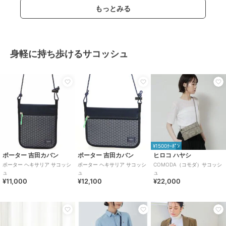
もっとみる
身軽に持ち歩けるサコッシュ
¥1500ｸｰﾎﾟﾝ
ポーター 吉田カバン
ポーター 吉田カバン
ヒロコ ハヤシ
ポーター ヘキサリア サコッシ
ポーター ヘキサリア サコッシ
COMODA（コモダ）サコッシ
ュ
ュ
ュ
¥11,000
¥12,100
¥22,000