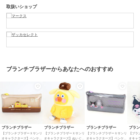
貨
／
ステーショナリー
取扱いショップ
性別タイプ
レディース
ステーショナリー・バラエティ雑
貨
／
ステーショナリー
カラー
イエロー
サイズ
**
素材
本体：ポリエステル、ファスナ
ー：樹脂 引手：亜鉛合金
ブランチブラザーからあなたへのおすすめ
商品のお取り扱い方法
原産国
中国
ブランチブラザー
ブランチブラザー
ブランチブラザー
ブラ
【ブランチブラザーＸサンリ
【ブランチブラザーＸサンリ
【ブランチブラザーＸサンリ
【ブラ
オキャラクターズ】ペンケー
オキャラクターズ】ぬいぐる
オキャラクターズ】ペンケー
オキャ