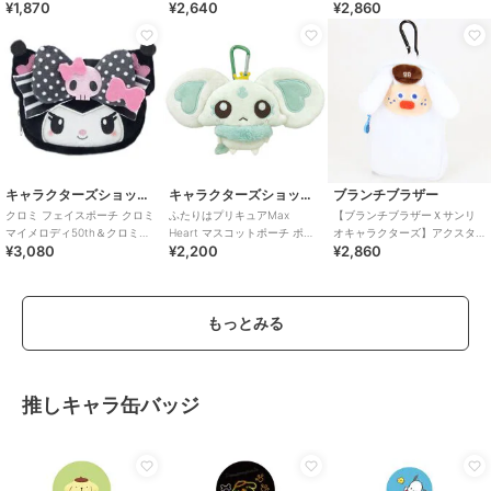
¥1,870
¥2,640
¥2,860
ポーチ バニーＸクロミ
ポーチ バニーＸクロミ
キャラクターズショップ ラフラフ
キャラクターズショップ ラフラフ
ブランチブラザー
クロミ フェイスポーチ クロミ
ふたりはプリキュアMax
【ブランチブラザーＸサンリ
マイメロディ50th＆クロミ
Heart マスコットポーチ ポル
オキャラクターズ】アクスタ
¥3,080
¥2,200
¥2,860
20th
ン
ポーチ トーストＸシナモロ
ール
もっとみる
推しキャラ缶バッジ