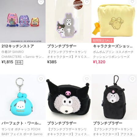
期間限定SALE
212キッチンストア
ブランチブラザー
キャラクターズショップ ラフラフ
巾着3P SANRIO
【ブランチブラザーＸサンリ
ポムポムプリン コスメポーチ
CHARACTERS ＜Sanrio サン
オキャラクターズ】ＰＶＣス
クッションリボンシリーズ
¥1,815
¥385
¥1,320
リオ＞
テッカー バニーＸクロミ
新着
パーフェクト・ワールド・トーキョー
ブランチブラザー
ブランチブラザー
サンリオ ポチャッコ POCHI
【ブランチブラザーＸサンリ
【ブランチブラザーＸサンリ
BABY フェイス ポーチ Sanrio
オキャラクターズ】フェイス
オキャラクターズ】アクスタ