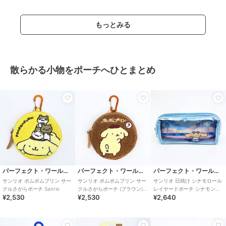
もっとみる
散らかる小物をポーチへひとまとめ
パーフェクト・ワールド・トーキョー
パーフェクト・ワールド・トーキョー
パーフェクト・ワールド・トーキョー
サンリオ ポムポムプリン サー
サンリオ ポムポムプリン サー
サンリオ 日焼け シナモロール
クルさがらポーチ Sanrio
クルさがらポーチ (ブラウン)
レイヤードポーチ シナモン
¥2,530
¥2,530
¥2,640
Sanrio
Sanrio