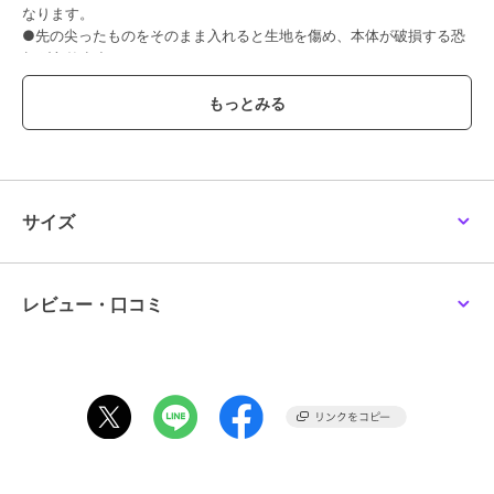
なります。
●先の尖ったものをそのまま入れると生地を傷め、本体が破損する恐
れがあります。
●水濡れや汗、摩擦等により、色落ち・色移りする恐れがありますの
でご注意ください。
●変形・変質の恐れがありますので、火気の近くや高温多湿になる場
所、直射日光の当たる場所でのご使用・保管はお避けください。
●汚れた場合は、柔らかい布等で拭き取ってください。（ベンジン・
シンナー等の揮発性溶剤のご使用はお避けください）
●洗濯機・乾燥機・アイロンのご使用はお避けください。
サイズ
●振り回したり、乱暴な取り扱いはお控えください。
●やぶれやほつれなどの破損、変形、劣化を発見した場合は直ちに使
用を中止してください。
レビュー・口コミ
この商品は無料ギフトサービスの対象商品です
>>無料ギフトサービスについての詳細はこちら
ブランド
ブランチブラザー
ショップ
マークス
／
ザッカセレクト
商品カテゴリ
ステーショナリー・バラエティ雑