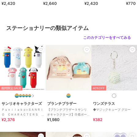
¥2,420
¥2,640
¥2,420
¥770
ス ダックＸポムポムプリン
みマスコット ダックＸポム
ス バニーＸクロミ
クリッ
ポムプリン
ステーショナリーの類似アイテム
このカテゴリーをすべてみる
期間限定SALE
40%OFF
サンリオキャラクターズ
ブランチブラザー
ワンズテラス
Ｐｕｎｉｌａｂｏ×ＳＡＮＲＩ
【ブランチブラザーＸサンリ
◆マジックキューブ グロー
Ｏ ＣＨＡＲＡＣＴＥＲＳ
オキャラクターズ】巾着ポー
¥2,376
¥1,980
¥382
スタンドペンケース
チ・２ｐセット ダックＸポ
ムポムプリン