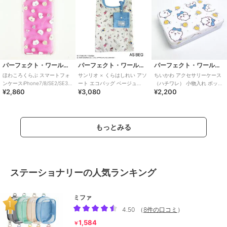
パーフェクト・ワールド・トーキョー
パーフェクト・ワールド・トーキョー
パーフェクト・ワールド・トーキョー
ほわころくらぶ スマートフォ
サンリオ × くらはしれい アソ
ちいかわ アクセサリーケース
ンケースiPhone7/8/SE2/SE3
ート エコバッグ ベージュ
（ハチワレ） 小物入れ ボック
¥2,860
¥3,080
¥2,200
フルーツ スマホ カバー
Sanrio
ス ギフト
もっとみる
ステーショナリーの人気ランキング
ミファ
4.50
（
8件の口コミ
）
1,584
￥