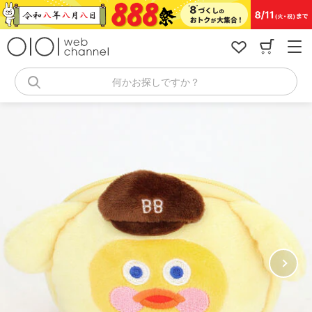
コ
ン
テ
ン
ツ
へ
何かお探しですか？
ス
キ
ッ
プ