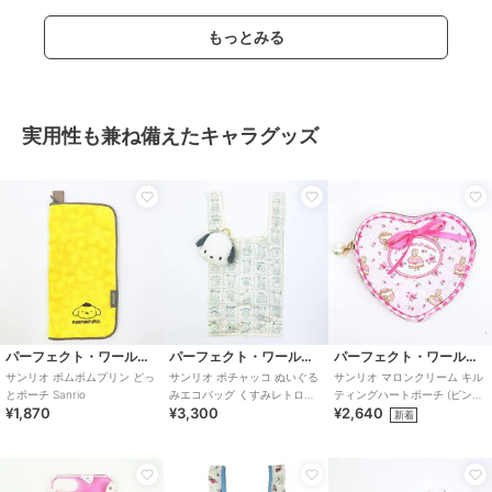
もっとみる
実用性も兼ね備えたキャラグッズ
パーフェクト・ワールド・トーキョー
パーフェクト・ワールド・トーキョー
パーフェクト・ワールド・トーキョー
サンリオ ポムポムプリン どっ
サンリオ ポチャッコ ぬいぐる
サンリオ マロンクリーム キル
とポーチ Sanrio
みエコバッグ くすみレトロシ
ティングハートポーチ (ピンク)
¥1,870
¥3,300
¥2,640
リーズ Sanrio
Sanrio
新着