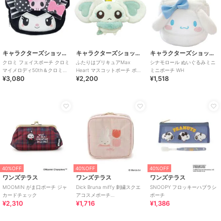
キャラクターズショップ ラフラフ
キャラクターズショップ ラフラフ
キャラクターズショップ ラフラフ
クロミ フェイスポーチ クロミ
ふたりはプリキュアMax
シナモロール ぬいぐるみミニ
マイメロディ50th＆クロミ
Heart マスコットポーチ ポル
ミニポーチ WH
¥3,080
¥2,200
¥1,518
20th
ン
40%OFF
40%OFF
40%OFF
ワンズテラス
ワンズテラス
ワンズテラス
MOOMIN がま口ポーチ ジャ
Dick Bruna miffy 刺繍スクエ
SNOOPY フロッキーハブラシ
カードチェック
アコスメポーチ
ポーチ
¥2,310
¥1,716
¥1,386
strawberry&tulip