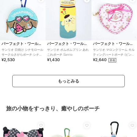
パーフェクト・ワールド・トーキョー
パーフェクト・ワールド・トーキョー
パーフェクト・ワールド・トーキョー
サンリオ 日焼け シナモロール
サンリオ ポムポムプリン あれ
サンリオ マロンクリーム キル
サークルさがらポーチ シナモ
これポーチ Sanrio
ティングハートポーチ (ピンク)
¥2,530
¥1,430
¥2,640
ン Sanrio
Sanrio
新着
もっとみる
旅の小物をすっきり、癒やしのポーチ