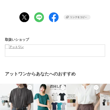
■coordinate
デニムパンツ(ジーンズ)やワイドパンツ、イージーパンツと合わせた
カジュアルな着こなしや、マーメイドスカートやフレアスカートと合
わせたきれいめにもぴったり！
足元は厚底スニーカーやパンプス、ローファーやミュールサンダルな
ど幅広く合わせることができます。
アクセントにキャスケットやクローシュハット、ミニバッグやスマホ
ショルダーなどトレンドの小物を合わせるのがおすすめです！
取扱いショップ
≪OKシーン≫
旅行・新生活・紅葉・公園・花火大会・ホワイトデー・フェス・ライ
ブ・ピクニック・レジャー・ドライブ・デート・お祭り・お花見・授
業参観・参観日・キャンプ・アウトドア
アットワンからあなたへのおすすめ
■color
オフホワイト・ブラック・チャコールグレー・グレイッシュベージュ
・生地の厚さ:厚い〇〇〇●〇薄い
・伸縮性:縦なし・横ややあり
・透け感オフホワイト:ややあり