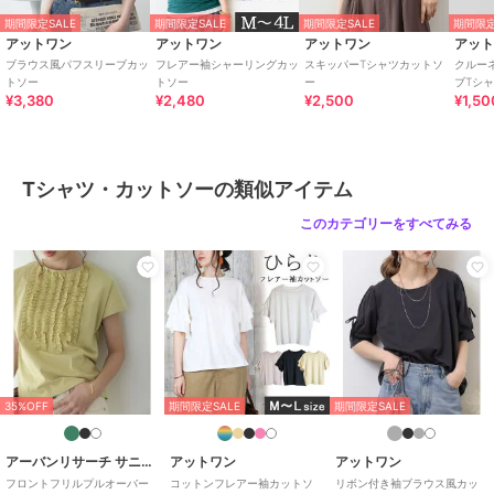
・裏地:なし
期間限定SALE
期間限定SALE
期間限定SALE
期間限定
・光沢:なし
アットワン
アットワン
アットワン
アッ
ブラウス風パフスリーブカッ
フレアー袖シャーリングカッ
スキッパーTシャツカットソ
クルー
【素材】綿100%
トソー
トソー
ー
ブTシ
¥3,380
¥2,480
¥2,500
¥1,50
【原産国】バングラデシュ
≪注意事項≫
Tシャツ・カットソーの類似アイテム
・撮影時のライティングやモニター環境により、実物と色味が異なる
場合がございます。
このカテゴリーをすべてみる
ご理解の上、ご購入をお願いいたします。
・サイズは手作業で計測しているため、若干の誤差が生じる場合がご
ざいます。
期間限定セール開催中
ブランド
アットワン
35%OFF
期間限定SALE
期間限定SALE
ショップ
アットワン
商品カテゴリ
トップス
／
Tシャツ・カットソ
アーバンリサーチ サニーレーベル
アットワン
アットワン
ー
フロントフリルプルオーバー
コットンフレアー袖カットソ
リボン付き袖ブラウス風カッ