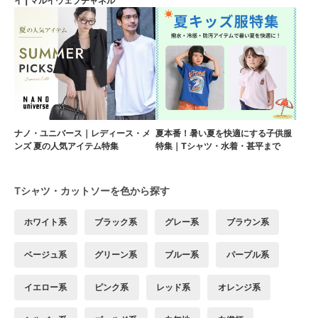
イ | マルイウェブチャネル
ナノ・ユニバース｜レディース・メ
夏本番！暑い夏を快適にする子供服
ンズ 夏の人気アイテム特集
特集｜Tシャツ・水着・甚平まで
Tシャツ・カットソーを色から探す
ホワイト系
ブラック系
グレー系
ブラウン系
ベージュ系
グリーン系
ブルー系
パープル系
イエロー系
ピンク系
レッド系
オレンジ系