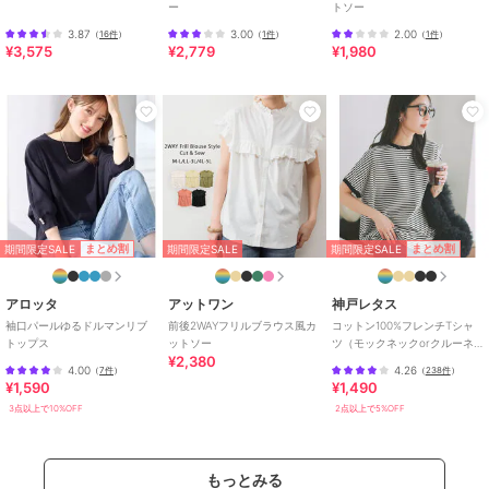
ー
トソー
性別タイプ
レディース
3.87
3.00
2.00
（
16件
）
（
1件
）
（
1件
）
トップス
／
Tシャツ・カットソ
¥3,575
¥2,779
¥1,980
ー
カラー
ブラック、オフホワイト、グレー
ベージュ、チャコールグレー
サイズ
M-L,LL-3L,4L-5L
素材
綿100%
期間限定SALE
期間限定SALE
まとめ割
まとめ割
期間限定SALE
商品のお取り扱い方法
原産国
バングラデシュ
アロッタ
アットワン
神戸レタス
袖口パールゆるドルマンリブ
前後2WAYフリルブラウス風カ
コットン100%フレンチTシャ
トップス
ットソー
ツ（モックネックorクルーネ
¥2,380
ック） [C4819]
4.00
4.26
（
7件
）
（
238件
）
¥1,590
¥1,490
3点以上で10%OFF
2点以上で5%OFF
もっとみる