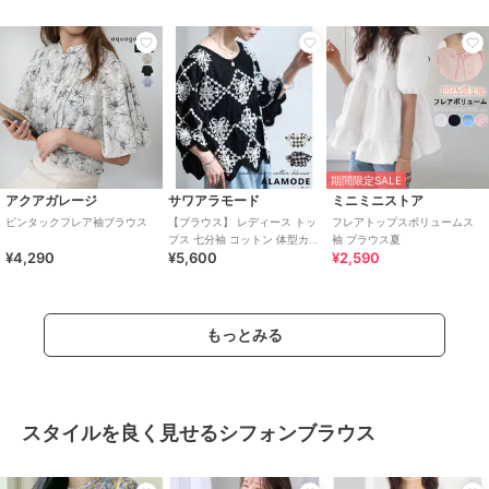
期間限定SALE
アクアガレージ
サワアラモード
ミニミニストア
ピンタックフレア袖ブラウス
【ブラウス】 レディース トッ
フレアトップスボリュームス
プス 七分袖 コットン 体型カバ
袖 ブラウス夏
¥4,290
¥5,600
¥2,590
ー ゆったり フレアスリーブ 春
夏
もっとみる
スタイルを良く見せるシフォンブラウス