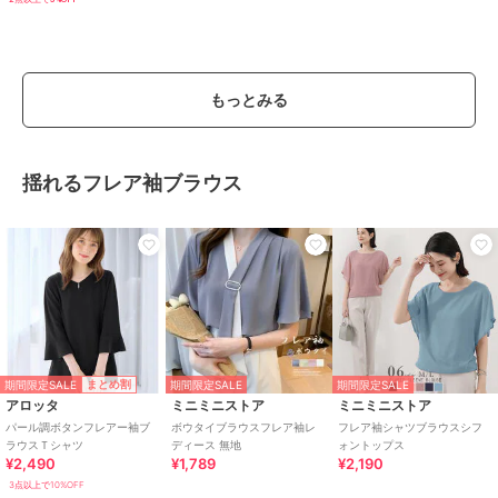
もっとみる
揺れるフレア袖ブラウス
期間限定SALE
まとめ割
期間限定SALE
期間限定SALE
アロッタ
ミニミニストア
ミニミニストア
パール調ボタンフレアー袖ブ
ボウタイブラウスフレア袖レ
フレア袖シャツブラウスシフ
ラウスＴシャツ
ディース 無地
ォントップス
¥2,490
¥1,789
¥2,190
3点以上で10%OFF