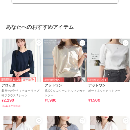
あなたへのおすすめアイテム
期間限定SALE
まとめ割
期間限定SALE
期間限定SALE
アロッタ
アットワン
アットワン
着痩せが叶う！チューリップ
綿100％ コクーンドルマンカッ
ボートネックカットソー
袖ブラウスＴシャツ
トソー
¥2,290
¥1,980
¥1,500
3点以上で10%OFF