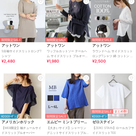
期間限定SALE
期間限定SALE
期間限定SALE
アットワン
アットワン
アットワン
5分袖サイドスリットロングT
ワッフルカットソー テールヘ
ラウンドヘム サイドスリット
シャツ
ム サイドスリット プルオーバ
ロングTシャツ 綿 コットン レ
¥2,480
¥1,980
¥2,500
ー
イヤード
期間限定SALE
まとめ割
¥200ｸｰﾎﾟﾝ
期間限定SALE
¥200ｸｰﾎﾟﾝ
アメリカンホリック
エムビー ミントブリーズ
ゼロステイン
【WEB限定】袖チュールサイ
【大きいサイズ】シャーリン
【ZERO STAIN】ロールカフサ
ドスリットプルオーバー
グニットサイドスリットプル
イドスリットTEE