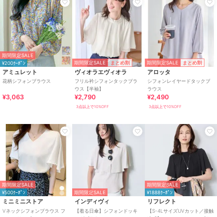
期間限定SALE
期間限定SALE
期間限定SALE
まとめ割
まとめ割
¥200ｸｰﾎﾟﾝ
アミュレット
ヴィオラエヴィオラ
アロッタ
花柄シフォンブラウス
フリル衿シフォンタックブラ
シフォンレイヤードタックブ
ウス【半袖】
ラウス
¥3,063
¥2,790
¥2,490
3点以上で10%OFF
3点以上で10%OFF
期間限定SALE
期間限定SALE
¥500ｸｰﾎﾟﾝ
期間限定SALE
¥1888ｸｰﾎﾟﾝ
ミニミニストア
インディヴィ
リフレクト
Vネックシフォンブラウス フ
【着る日傘】シフォンドッキ
【S-4LサイズUVカット／接触