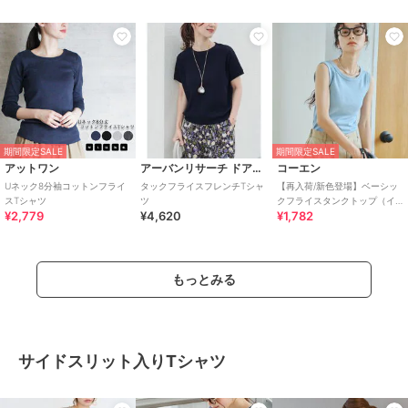
期間限定SALE
期間限定SALE
アットワン
アーバンリサーチ ドアーズ
コーエン
Uネック8分袖コットンフライ
タックフライスフレンチTシャ
【再入荷/新色登場】ベーシッ
スTシャツ
ツ
クフライスタンクトップ（イ
¥2,779
¥4,620
¥1,782
ンフルエンサー紹介アイテ
ム）
もっとみる
サイドスリット入りTシャツ