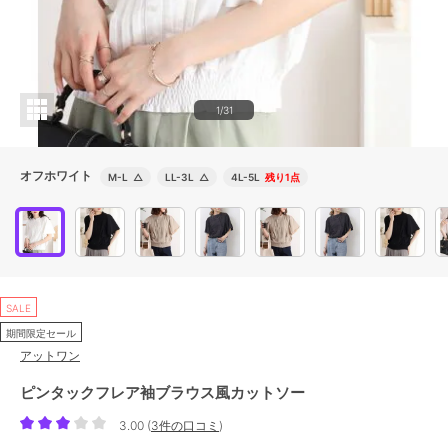
1/31
オフホワイト
M-L
△
LL-3L
△
4L-5L
残り1点
SALE
期間限定セール
アットワン
ピンタックフレア袖ブラウス風カットソー
3.00
(
3件の口コミ
)