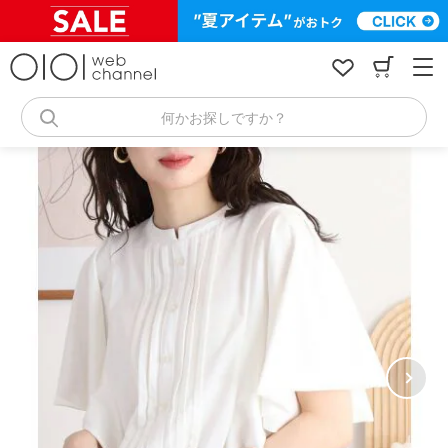
コ
ン
テ
ン
ツ
へ
何かお探しですか？
ス
キ
ッ
プ