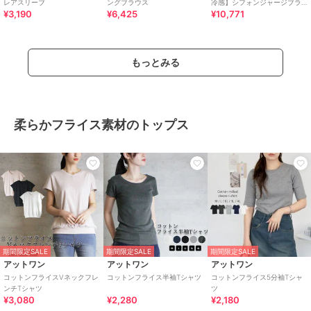
レアスリーブ
ングブラウス
冷感】シフォンジャージブラ
¥3,190
¥6,425
¥10,771
ウス
もっとみる
柔らかフライス素材のトップス
期間限定SALE
期間限定SALE
期間限定SALE
アットワン
アットワン
アットワン
コットンフライスVネックフレ
コットンフライス半袖Tシャツ
コットンフライス5分袖Tシャ
ンチTシャツ
ツ
¥3,080
¥2,280
¥2,180