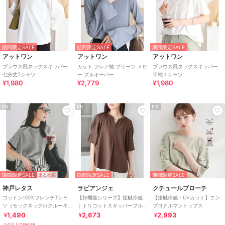
期間限定SALE
期間限定SALE
期間限定SALE
アットワン
アットワン
アットワン
ブラウス風タックスキッパー
カット フレア袖 プリーツ メロ
ブラウス風タックスキッパー
七分丈Tシャツ
ー プルオーバー
半袖Ｔシャツ
¥1,980
¥2,779
¥1,980
PR
PR
PR
期間限定SALE
期間限定SALE
期間限定SALE
まとめ割
神戸レタス
ラビアンジェ
クチュールブローチ
コットン100%フレンチTシャ
【好機能シリーズ】接触冷感
【接触冷感・UVカット】エン
ツ（モックネックorクルーネ
｜トリコットスキッパープル
ブロドルマントップス
ック） [C4819]
オーバー｜オフィスカジュア
1,490
2,673
2,993
¥
¥
¥
ル/きれいめトップス
2点以上で5%OFF