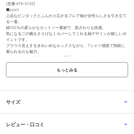
[型番:ATK-0135]
■point
上品なピンタックとふんわり広がるフレア袖が女性らしさを引き立て
る一着。
綿100％の柔らかなカットソー素材で、肌ざわりも快適。
気になる二の腕をさりげなくカバーしてくれる袖デザインが嬉しいポ
イントです。
ブラウス見えするきれいめなルックスながら、Tシャツ感覚で気軽に
着られるのも魅力。
オンにもオフにも使える、大人の万能トップスです。
■fabric
吸水性・通気性・保温性に優れ柔らかな肌触りのコットン素材。
■size
[M-Lサイズ]身幅：45cm、肩幅：32cm、総丈：55cm、そで丈：
28.5cm
サイズ
[LL-3Lサイズ]身幅：50cm、肩幅：35cm、総丈：57cm、そで丈：
28.5cm
[4L-5Lサイズ]身幅：56cm、肩幅：39cm、総丈：60cm、そで丈：
28.5cm
レビュー・口コミ