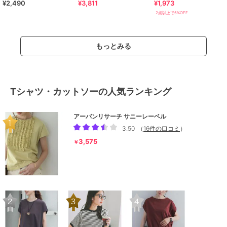
¥2,490
¥3,811
¥1,973
オーバー
2点以上で5%OFF
もっとみる
Tシャツ・カットソーの人気ランキング
アーバンリサーチ サニーレーベル
3.50
（
16件の口コミ
）
3,575
￥