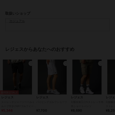
続きます。
取扱いショップ
■ベルトループが付いたイージーショーツ
ウエストは全周ゴムを通すだけでなく、ベルトループも付けました。
ベルトを通すことができるのでトップスのタックインスタイルも可能
です。ベルトに計測器やカートのリモコンなどを付けるゴルファーの
方にとっても、ベルトループは便利なディテールなのではないでしょ
うか。
レジェスからあなたへのおすすめ
■ベルトがあっても無くても着用できる2WAYデザイン
もちろんベルトを使わずにも穿けるように、ドローコードを付けてお
ります。内側に付けているのでベルトの邪魔にはなりません。ベルト
無しでイージーショーツとしても、ベルトを付けてゴルフショーツと
しても使える2WAY仕様のショーツです。
「ゴルフが終わったらそのままトップスだけ着替えてジムに直行」
2WAYデザインのお洒落なショーツなら、そんな使い方もできちゃい
ます。
期間限定SALE
レジェス
レジェス
レジェス
レジ
■口を開きやすいサイドゴム付きポケット
ストレッチジャージーベルト
パイピングゴルフショーツ
R/撥水加工C/Nストレッチ布
R/接触
ゴルフ場でボールやマーカー、ティー、グリーンフォークなどの小物
ループ付き2WAYゴルフイー
帛ショートパンツ
ストレッ
¥5,346
¥7,700
¥8,690
¥8,2
ジーショーツ
パンツ
類を入れやすいように、両サイドのポケット口横に伸縮するゴムを付