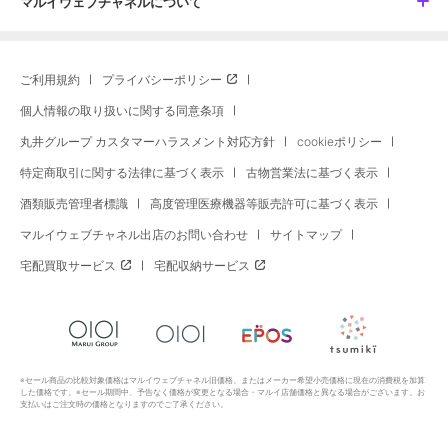
マルイウェブチャネルについて
ご利用規約
プライバシーポリシー
個人情報の取り扱いに関する同意条項
丸井グループ カスタマーハラスメント対応方針
cookieポリシー
特定商取引に関する法律に基づく表示
古物営業法に基づく表示
酒類販売管理者標識
高度管理医療機器等販売許可に基づく表示
マルイウェブチャネル出店のお問い合わせ
サイトマップ
宅配買取サービス
宅配収納サービス
※セール商品の比較対象価格はマルイウェブチャネル旧価格、またはメーカー希望小売価格に現在の消費税を加算
した価格です。※セール期間中、予告なく価格が変更となる場合・マルイ店舗価格と異なる場合がございます。お
支払いはご注文時の価格となりますのでご了承ください。