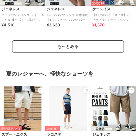
30%OFF
ジェネレス
ジェネレス
ケースイス
ハーフパンツ メンズ ワイド ゆ
ハーフパンツ メンズ 吸水速乾
【K-SWISS/ケースイス】カモ
ったり 膝丈 涼しい 綿100 ショ
涼しい ショートパンツ ハーパ
フラプリントハーフパンツ
¥4,510
¥3,630
¥1,370
ートパンツ ハーパン 短パン
ン ショーパン 夏 膝丈 ストレ
ッチ
もっとみる
夏のレジャーへ、軽快なショーツを
期間限定SALE
40%OFF
スプートニクス
ラコステ
ジェネレス