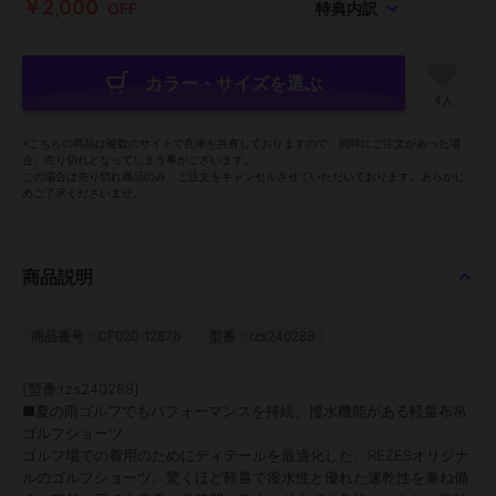
￥2,000
OFF
特典内訳
カラー・サイズを選ぶ
4人
※こちらの商品は複数のサイトで在庫を共有しておりますので、同時にご注文があった場
合、売り切れとなってしまう事がございます。
この場合は売り切れ商品のみ、ご注文をキャンセルさせていただいております。あらかじ
めご了承くださいませ。
商品説明
商品番号：CF020-12876
型番：rzs240288
[型番:rzs240288]
■夏の雨ゴルフでもパフォーマンスを持続。撥水機能がある軽量布帛
ゴルフショーツ
ゴルフ場での着用のためにディテールを最適化した、REZESオリジナ
ルのゴルフショーツ。驚くほど軽量で撥水性と優れた速乾性を兼ね備