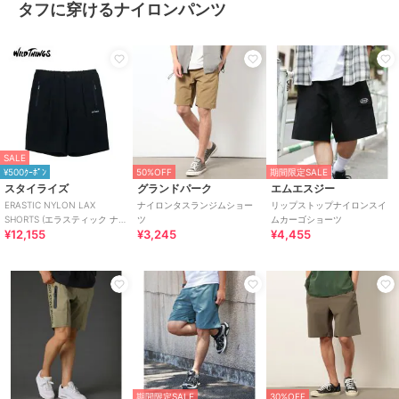
タフに穿けるナイロンパンツ
SALE
¥500ｸｰﾎﾟﾝ
50%OFF
期間限定SALE
スタイライズ
グランドパーク
エムエスジー
ERASTIC NYLON LAX
ナイロンタスランジムショー
リップストップナイロンスイ
SHORTS (エラスティック ナイ
ツ
ムカーゴショーツ
¥12,155
¥3,245
¥4,455
ロン ラックスショーツ) /
期間限定SALE
30%OFF