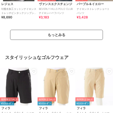
レジェス
ヴァンスエクスチェンジ
パープル＆イエロー
R/撥水加工コットンナイロンス
BEVERLY HILLS POLO CLUB
ナイロンストレッチショート
トレッチピンタックジップシ
ナイロンハーフパンツ
パンツ
¥8,690
¥3,183
¥3,428
ョートパンツ
もっとみる
スタイリッシュなゴルフウェア
期間限定SALE
期間限定SALE
期間限定SALE
¥500ｸｰﾎﾟﾝ
¥500ｸｰﾎﾟﾝ
¥500ｸｰﾎﾟﾝ
フィラ
フィラ
フィラ
ＦＩＬＡ ＧＯＬＦ ショー
ＦＩＬＡ ＧＯＬＦ ショ
ＦＩＬＡ ＧＯＬＦ ショー