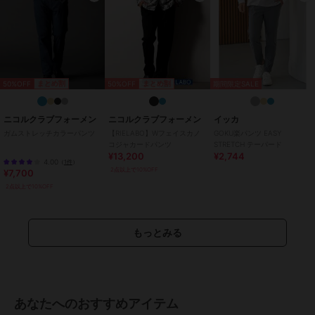
特徴
パンツ
ナイロン
/
ポリエステル素材
/
ロゴ
/
洗える
/
撥水／防水加工
/
ミッドライズ
/
ライフスタイル
/
フィットネス・ヨガ
/
ウォーキ
50%OFF
50%OFF
まとめ割
まとめ割
期間限定SALE
ング・ランニング
/
ゴルフ
/
ア
ウトドア
/
キャンプ・レジャー
/
卓球
/
バドミントン
ニコルクラブフォーメン
ニコルクラブフォーメン
イッカ
ガムストレッチカラーパンツ
【RIELABO】Wフェイスカノ
GOKU楽パンツ EASY
その他パンツ
コジャカードパンツ
STRETCH テーパード
¥13,200
¥2,744
ナイロン
/
ポリエステル素材
/
4.00
（
1件
）
2点以上で10%OFF
¥7,700
ロゴ
/
洗える
/
撥水／防水加工
2点以上で10%OFF
/
ミッドライズ
/
ライフスタイル
/
フィットネス・ヨガ
/
ウォーキ
ング・ランニング
/
ゴルフ
/
ア
ウトドア
/
キャンプ・レジャー
/
もっとみる
卓球
/
バドミントン
原産国
中国
あなたへのおすすめアイテム