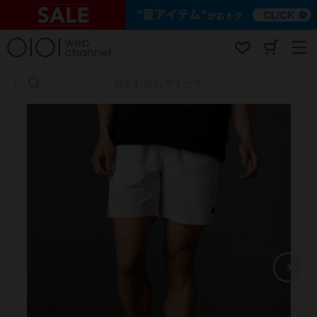
コ
ン
テ
ン
ツ
へ
何かお探しですか？
ス
キ
ッ
プ