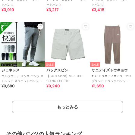
トパンツ
ートパンツ
トパンツ
¥3,910
¥3,217
¥3,415
SALE
SALE
ジェネレス
バックスピン
サニデイズトウキョウ
ゴルフウェア メンズ パンツ ス
【BACK SPIN!】STRETCH
ｺﾞﾙﾌ トリニティエアリーハイ
トレッチ スウェットパンツ ラ
CHINO SHORTS
ブリット トラックパンツ
¥9,680
¥9,240
¥1,650
イン スウェット ボトム スエッ
MENS
ト
もっとみる
その他パンツの人気ランキング