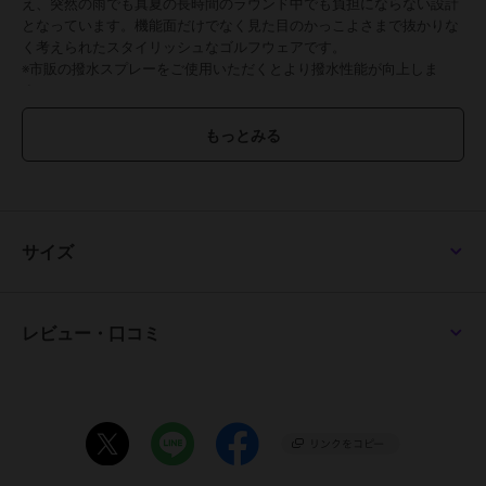
え、突然の雨でも真夏の長時間のラウンド中でも負担にならない設計
となっています。機能面だけでなく見た目のかっこよさまで抜かりな
く考えられたスタイリッシュなゴルフウェアです。
※市販の撥水スプレーをご使用いただくとより撥水性能が向上しま
す。
■驚きの軽さでエアリーな穿き心地
ふわっと宙に浮くほどの圧倒的な軽さ。思わず穿いていることを忘れ
てしまうほどのエアリーな穿き心地です。酷暑の夏に長時間穿いてい
たって辛くならない、ライトなショーツに仕上げています。
■加工感をプラスしたナイロン布帛生地
サイズ
洗いざらしのようなシワ感を入れたワッシャーナイロン生地。豊かな
表情でこなれた印象を演出するだけでなく、はじめからシワが入って
いるので折りジワが目立たない・土などの汚れがつきにくい、という
メリットの多い生地です。素材の性質として撥水性も備えているた
レビュー・口コミ
め、雨天時にも心強いナイロン100％布帛。摩耗にも強く丈夫なの
で、長い間ご愛用いただけます。
■快適な穿き心地を維持するメッシュ裏地付き
裏側には全面メッシュ裏地を張りました。速乾性に長けたポリエステ
ル100％のメッシュ裏地で汗によるベタつきや生地の張り付きを抑え
てくれる仕様です。汗ばむラウンド中でも快適で爽やかな穿き心地が