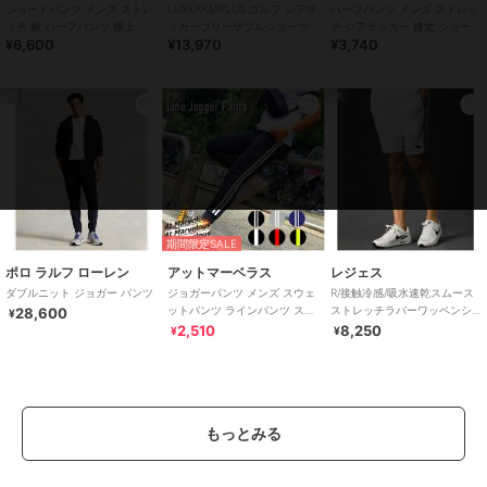
ショートパンツ メンズ ストレ
LUXEAKMPLUS ゴルフ シアサ
ハーフパンツ メンズ ストレッ
ッチ 麻 ハーフパンツ 膝上 涼
ッカーブリーザブルショーツ
チ シアサッカー 膝丈 ショート
¥6,600
¥13,970
¥3,740
しい ショーツ ハーパン 短パン
パンツ 涼しい 短パン ゴムウエ
スト
PR
PR
PR
期間限定SALE
ポロ ラルフ ローレン
アットマーベラス
レジェス
ダブルニット ジョガー パンツ
ジョガーパンツ メンズ スウェ
R/接触冷感/吸水速乾スムース
ットパンツ ラインパンツ スト
ストレッチラバーワッペンシ
28,600
¥
リート 6色 大きいサイズ 春夏
ョートパンツ
2,510
8,250
¥
¥
秋
もっとみる