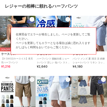
レジャーの相棒に頼れるハーフパンツ
在庫照会でエラーが発生しました。ページを更新してご覧
ください。
ページを更新してもエラーとなる場合は誠に恐れ入ります
がしばらく時間をおいてからご覧ください。
30%OFF
ケースイス
ジェネレス
ジェネレス
【K-SWISS/ケースイス】杢天
ハーフパンツ 接触冷感 ショー
パンツ メンズ 夏 清涼 涼 綿麻
竺ハーフパンツ
トパンツ 涼しい 短パン ストレ
ショートパンツ リネン コット
¥1,216
¥2,640
¥4,180
ッチ 膝丈 イージーパンツ 冷感
ン ハーフパンツ
夏