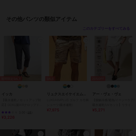
けました。これによりポケット口の開きが良くなり、出し入れしやす
さを向上させています。ちらりと見えるブラックのゴムの色味はサイ
ドから見た時のちょっとしたアクセントにもなっています。
その他パンツの類似アイテム
このカテゴリーをすべてみる
ブランド
レジェス
ショップ
カジュアル
商品カテゴリ
パンツ
／
その他パンツ
性別タイプ
メンズ
パンツ
／
その他パンツ
カラー
ホワイト、ベージュ、ブルーグレ
期間限定SALE
SALE
20%OFF
ー、オリーブ、ネイビー、チャコ
ール、ブラック、グレージュ、ラ
イッカ
リュクスエイケイエムプラス
アー・ヴェ・ヴェ
イトグレー、ワイン、ダークブラ
【吸水速乾／セットアップ対
LUXEAKMPLUS ゴルフ カモ柄
【接触冷感/遮熱/イージーケア/
ウン、エメラルドグリーン
応】GOKU楽AIRクロップドパ
ショーツ(吸水速乾)
吸水速乾/UVカット】リライ
¥7,975
¥5,271
ンツ
ト １タックハーフパンツ
サイズ
M,L,XL
3.00
（
2件
）
¥3,226
素材
【表地】ナイロン：100％
【裏地】ポリエステル：100％
商品のお取り扱い方法