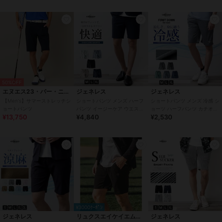
50%OFF
エヌエス23・パー・ニッサゴルフ
ジェネレス
ジェネレス
【Men's】サマーストレッチシ
ショートパンツ メンズ ハーフ
ショートパンツ メンズ 冷感 シ
ョートパンツ
パンツ イージーケア ウエスト
ョーツ ハーフパンツ カチオン
¥13,750
¥4,840
¥2,530
ゴム 膝上 ショーパン ハーパン
ストレッチ 吸水速乾 膝丈
¥3000ｸｰﾎﾟﾝ
ジェネレス
リュクスエイケイエムプラス
ジェネレス