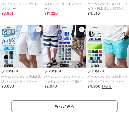
ウォッシュドツイル クライミ
ストレッチドライゴルフショ
ハーフパンツ メンズ ワイド ゆ
ングショーツ
ーツ
ったり 膝丈 涼しい 綿100 ショ
¥3,861
¥11,220
¥4,510
ートパンツ ハーパン 短パン
ジェネレス
ジェネレス
ジェネレス
ハーフパンツ メンズ 吸水速乾
ハーフパンツ ストレッチ スウ
ハーフパンツ メンズ 膝上 ショ
涼しい ショートパンツ ハーパ
ェット ショートパンツ 短パン
ートパンツ ハーパン ショーパ
¥3,630
¥2,970
¥4,950
ン ショーパン 夏 膝丈 ストレ
大きいサイズ 涼しい ショーパ
ン 短パン ゴムウエスト おしゃ
再入荷
ッチ
ン
れ
もっとみる