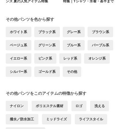
ンズ 夏の人気アイテム特集
特集｜Tシャツ・水着・甚平まで
その他パンツを色から探す
ホワイト系
ブラック系
グレー系
ブラウン系
ベージュ系
グリーン系
ブルー系
パープル系
イエロー系
ピンク系
レッド系
オレンジ系
シルバー系
ゴールド系
その他
その他パンツをこのアイテムの特徴から探す
ナイロン
ポリエステル素材
ロゴ
洗える
撥水／防水加工
ミッドライズ
ライフスタイル