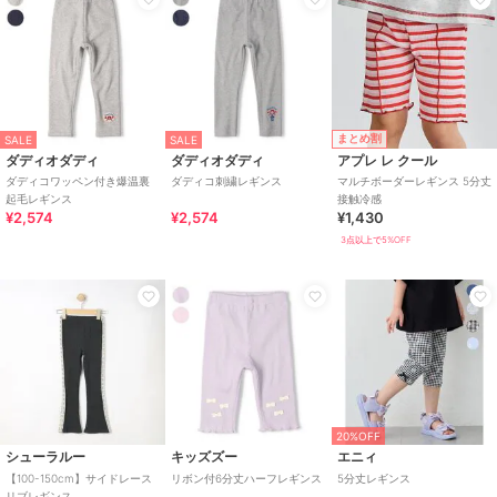
まとめ割
SALE
SALE
ダディオダディ
ダディオダディ
アプレ レ クール
ダディコワッペン付き爆温裏
ダディコ刺繍レギンス
マルチボーダーレギンス 5分丈
起毛レギンス
接触冷感
¥2,574
¥2,574
¥1,430
3点以上で5%OFF
20%OFF
シューラルー
キッズズー
エニィ
【100-150cm】サイドレース
リボン付6分丈ハーフレギンス
5分丈レギンス
リブレギンス