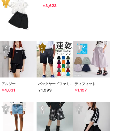
3,623
￥
アルジー
バックヤードファミリー
ディフィット
4,831
1,999
1,197
￥
￥
￥