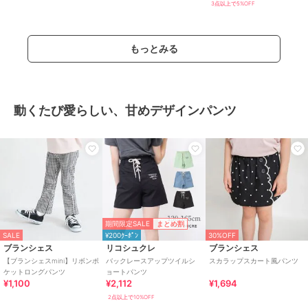
3点以上で5%OFF
もっとみる
動くたび愛らしい、甘めデザインパンツ
期間限定SALE
まとめ割
SALE
¥200ｸｰﾎﾟﾝ
30%OFF
ブランシェス
リコシュクレ
ブランシェス
【ブランシェスmini】リボンポ
バックレースアップツイルシ
スカラップスカート風パンツ
ケットロングパンツ
ョートパンツ
¥1,100
¥2,112
¥1,694
2点以上で10%OFF