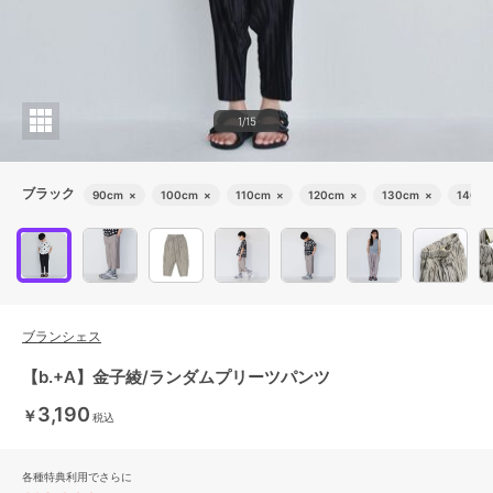
1/15
ブラック
90cm
×
100cm
×
110cm
×
120cm
×
130cm
×
140c
ブランシェス
【b.+A】金子綾/ランダムプリーツパンツ
3,190
￥
税込
各種特典利用でさらに