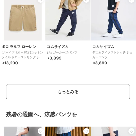
ポロ ラルフ ローレン
コムサイズム
コムサイズム
(ボーイズ 8才～20才)コットン
ジョガーカーゴパンツ
デニムライクストレッチ ジョ
ツイル ドローストリング ショ
ガーパンツ
3,899
¥
ートパンツ
13,200
3,899
¥
¥
もっとみる
残暑の通園へ、涼感パンツを