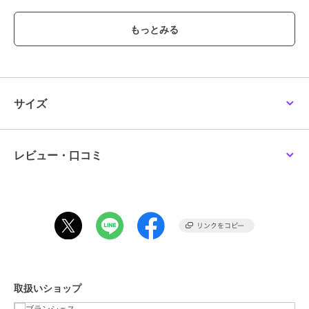
■商品ポイント
ラクチンな履き心地なのに、綺麗に見える！
ランダムプリーツが施されており、
程よい落ち感があるのもポイント
高見えするデザインで、シンプルながらも華やかな印象を
与えてくれます
デイリー使いにも、ちょっとしたお出かけにも
サイズ
ぴったりなアイテムです
スタイリスト 金子綾
1979 年生まれ
レビュー・口コミ
『VERY』や『Oggi』といったファッション誌をはじめ、YouTube、
ブランドのコラボレーション&ディレクション、など、活動の幅は多
岐にわたる
プライベートでは2人の女の子のママであり、次女の出産を機に出版
した『妊婦本。自分らしくいつもどおり』(光文社)など著書も多数
Instagramのフォロワー数は20 万人を超える
-----
透け感：なし
取扱いショップ
伸縮性：なし
ポケット：あり