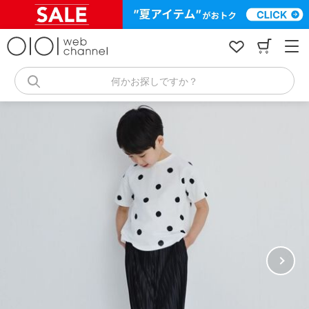
コ
ン
テ
ン
ツ
へ
何かお探しですか？
ス
キ
ッ
プ