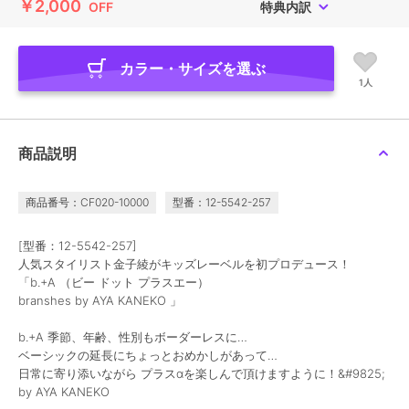
￥2,000
OFF
特典内訳
カラー・サイズを選ぶ
1人
商品説明
商品番号：CF020-10000
型番：12-5542-257
[型番：12-5542-257]
人気スタイリスト金子綾がキッズレーベルを初プロデュース！
「b.+A （ビー ドット プラスエー）
branshes by AYA KANEKO 」
b.+A 季節、年齢、性別もボーダーレスに…
ベーシックの延長にちょっとおめかしがあって…
日常に寄り添いながら プラスαを楽しんで頂けますように！&#9825;
by AYA KANEKO