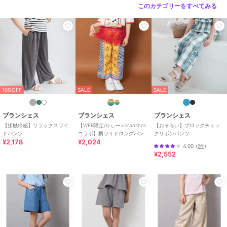
このカテゴリーをすべてみる
カラー
ブラック、グレー
サイズ
7サイズ展開
素材
グレー/ブラック：ポリエステル10
0％
商品のお取り扱い方法
特徴
パンツ
ポリエステル素材
/
無地
/
ワイ
10%OFF
SALE
SALE
ド・バギー
/
ストレートパンツ
/
ミッドライズ
/
ミモレ・クロップ
ブランシェス
ブランシェス
ブランシェス
ド・半端丈
/
カジュアル
【接触冷感】リラックスワイ
【WEB限定/りぃー×branshes
【おそろい】ブロックチェッ
ドパンツ
コラボ】柄ワイドロングパン
クリボンパンツ
その他パンツ
¥2,178
¥2,024
ツ
4.00
（
2件
）
ポリエステル素材
/
無地
/
ワイ
¥2,552
ド・バギー
/
ストレートパンツ
/
ミッドライズ
/
ミモレ・クロップ
ド・半端丈
/
カジュアル
原産国
中国製