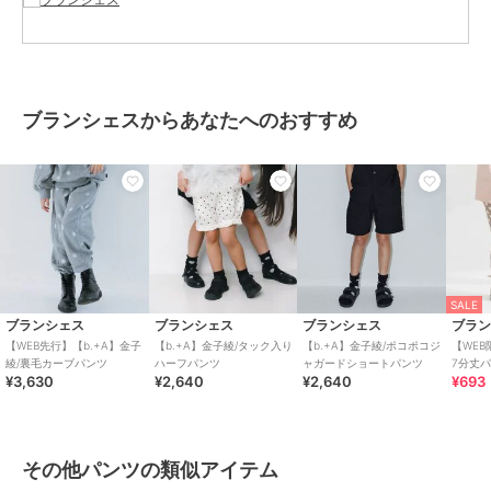
ウエスト調節：可
※モデル着用写真についてはイメージの為、実際の
商品とカラーや仕様が異なる場合がございますので、
商品画像をご覧ください。
ブランシェスからあなたへのおすすめ
※商品の色味につきまして、お客様のお使いのPCの
モニター環境により実際のカラーと画像の色味が
違って見える場合が御座います。
予めご了承の上、ご注文下さい。
※店頭・外での撮影画像は光の加減で、
実際の商品より明るく見える場合が御座います。
子ども/子供/こども/子供服/キッズ/ジュニア/男の子/女の子
SALE
ブランシェス
ブランシェス
ブランシェス
ブラ
【WEB先行】【b.+A】金子
【b.+A】金子綾/タック入り
【b.+A】金子綾/ポコポコジ
【WEB
ブランド
ブランシェス
綾/裏毛カーブパンツ
ハーフパンツ
ャガードショートパンツ
7分丈
¥3,630
¥2,640
¥2,640
¥693
ショップ
ブランシェス
商品カテゴリ
パンツ
／
その他パンツ
性別タイプ
ガールズ
その他パンツの類似アイテム
パンツ
／
その他パンツ