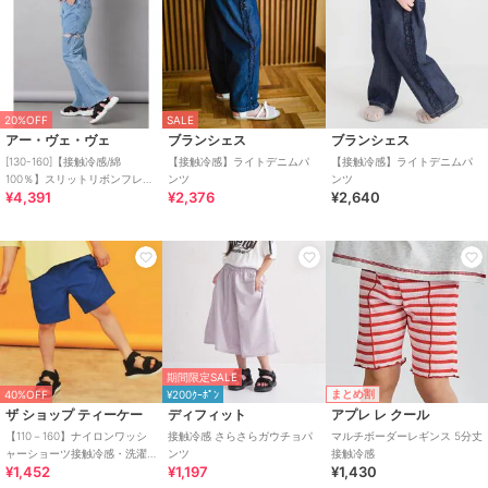
20%OFF
SALE
アー・ヴェ・ヴェ
ブランシェス
ブランシェス
[130-160]【接触冷感/綿
【接触冷感】ライトデニムパ
【接触冷感】ライトデニムパ
100％】スリットリボンフレア
ンツ
ンツ
¥4,391
¥2,376
¥2,640
デニム
期間限定SALE
まとめ割
40%OFF
¥200ｸｰﾎﾟﾝ
ザ ショップ ティーケー
ディフィット
アプレ レ クール
【110－160】ナイロンワッシ
接触冷感 さらさらガウチョパ
マルチボーダーレギンス 5分丈
ャーショーツ接触冷感・洗濯
ンツ
接触冷感
¥1,452
¥1,197
¥1,430
機OK