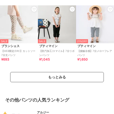
SALE
SALE
21%OFF
ブランシェス
プティマイン
プティマイン
【WEB限定/DRC】カットソー
【防汚加工/スマイル】7分リボ
【接触冷感】7分メローフレア
7分丈パンツ
ンパンツ
パンツ
¥693
¥1,045
¥1,650
もっとみる
その他パンツの人気ランキング
アルジー