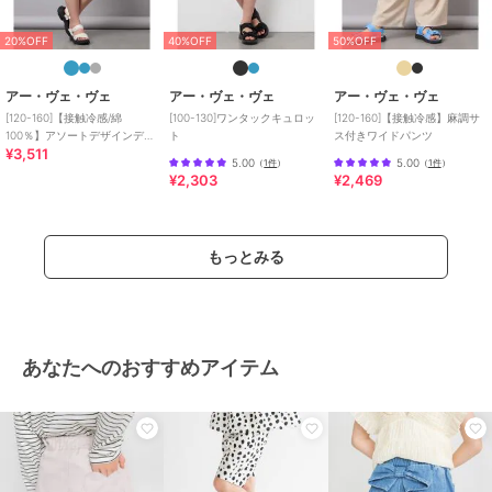
20%OFF
40%OFF
50%OFF
アー・ヴェ・ヴェ
アー・ヴェ・ヴェ
アー・ヴェ・ヴェ
[120-160]【接触冷感/綿
[100-130]ワンタックキュロッ
[120-160]【接触冷感】麻調サ
100％】アソートデザインデニ
ト
ス付きワイドパンツ
¥3,511
ムキュロット
5.00
5.00
（
1件
）
（
1件
）
¥2,303
¥2,469
もっとみる
あなたへのおすすめアイテム