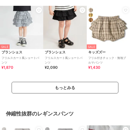
SALE
SALE
ブランシェス
ブランシェス
キッズズー
フリルスカート風ショートパ
フリルスカート風ショートパ
フリル付きチェック・無地ブ
ンツ
ンツ
ルマパンツ
¥1,870
¥2,090
¥1,430
もっとみる
伸縮性抜群のレギンスパンツ