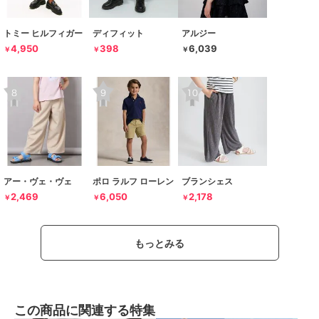
トミー ヒルフィガー
ディフィット
アルジー
4,950
398
6,039
￥
￥
￥
アー・ヴェ・ヴェ
ポロ ラルフ ローレン
ブランシェス
2,469
6,050
2,178
￥
￥
￥
もっとみる
この商品に関連する特集