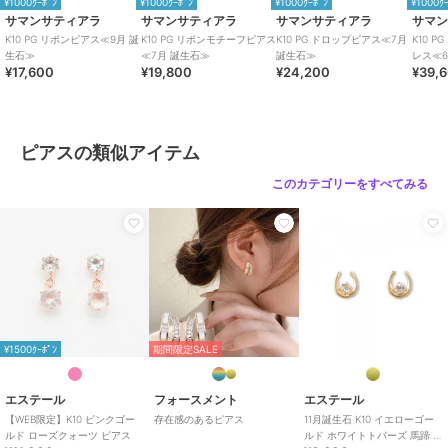
¥1000ｸｰﾎﾟﾝ
¥1000ｸｰﾎﾟﾝ
¥1000ｸｰﾎﾟﾝ
¥1000ｸ
サマンサティアラ
サマンサティアラ
サマンサティアラ
サマ
K10 PG リボンピアス≪9月 誕
K10 PG リボンモチーフピアス
K10 PG ドロップピアス≪7月
K10 
生石≫
≪7月 誕生石≫
誕生石≫
レス≪6
¥17,600
¥19,800
¥24,200
¥39,
ピアスの類似アイテム
このカテゴリーをすべてみる
¥1500ｸｰﾎﾟﾝ
期間限定SALE
エステール
フォースメント
エステール
【WEB限定】K10 ピンクゴー
存在感のあるピアス
11月誕生石 K10 イエローゴー
ルド ローズクォーツ ピアス
ルド ホワイトトパーズ 馬蹄 ピ