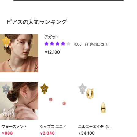
ピアスの人気ランキング
アガット
4.00
（
11件の口コミ
）
12,100
￥
フォースメント
シップス エニィ
エルエーエイチ（LAH）
888
2,046
34,100
￥
￥
￥