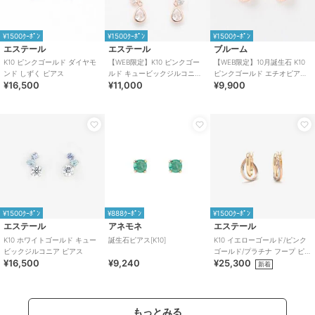
¥1500ｸｰﾎﾟﾝ
¥1500ｸｰﾎﾟﾝ
¥1500ｸｰﾎﾟﾝ
エステール
エステール
ブルーム
K10 ピンクゴールド ダイヤモ
【WEB限定】K10 ピンクゴー
【WEB限定】10月誕生石 K10
ンド しずく ピアス
ルド キュービックジルコニア
ピンクゴールド エチオピアオ
¥16,500
¥11,000
¥9,900
しずく ピアス
パール ピアス
¥1500ｸｰﾎﾟﾝ
¥888ｸｰﾎﾟﾝ
¥1500ｸｰﾎﾟﾝ
エステール
アネモネ
エステール
K10 ホワイトゴールド キュー
誕生石ピアス[K10]
K10 イエローゴールド/ピンク
ビックジルコニア ピアス
ゴールド/プラチナ フープ ピア
¥16,500
¥9,240
¥25,300
ス
新着
もっとみる