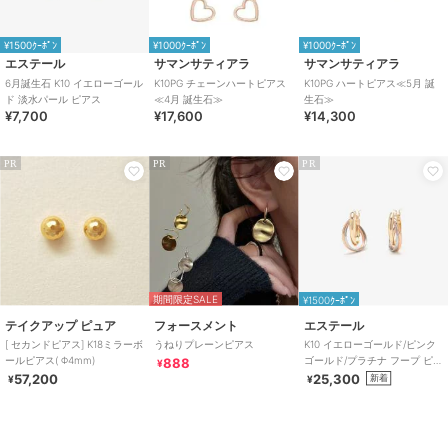
¥1500ｸｰﾎﾟﾝ
¥1000ｸｰﾎﾟﾝ
¥1000ｸｰﾎﾟﾝ
エステール
サマンサティアラ
サマンサティアラ
6月誕生石 K10 イエローゴール
K10PG チェーンハートピアス
K10PG ハートピアス≪5月 誕
ド 淡水パール ピアス
≪4月 誕生石≫
生石≫
¥7,700
¥17,600
¥14,300
PR
PR
PR
期間限定SALE
¥1500ｸｰﾎﾟﾝ
テイクアップ ピュア
フォースメント
エステール
[ セカンドピアス] K18ミラーボ
うねりプレーンピアス
K10 イエローゴールド/ピンク
ールピアス( Φ4mm)
ゴールド/プラチナ フープ ピア
888
¥
ス
57,200
25,300
新着
¥
¥