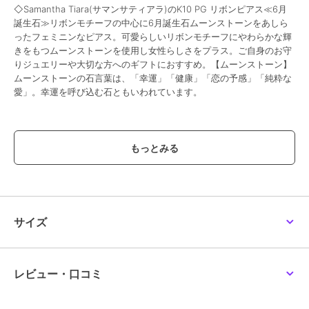
◇Samantha Tiara(サマンサティアラ)のK10 PG リボンピアス≪6月
誕生石≫リボンモチーフの中心に6月誕生石ムーンストーンをあしら
ったフェミニンなピアス。可愛らしいリボンモチーフにやわらかな輝
きをもつムーンストーンを使用し女性らしさをプラス。ご自身のお守
りジュエリーや大切な方へのギフトにおすすめ。【ムーンストーン】
ムーンストーンの石言葉は、「幸運」「健康」「恋の予感」「純粋な
愛」。幸運を呼び込む石ともいわれています。
この商品は、不良品のみ返品を承ります
ブランド
サマンサティアラ
ショップ
サマンサティアラ
商品カテゴリ
アクセサリー・ヘアアクセサリー
／
ピアス
サイズ
性別タイプ
レディース
アクセサリー・ヘアアクセサリー
／
ピアス
レビュー・口コミ
カラー
K10 PG
サイズ
FREE