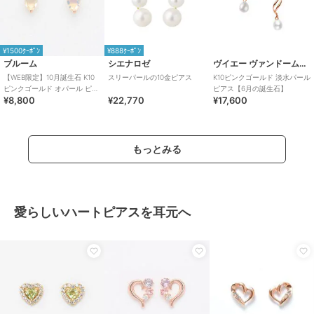
¥1500ｸｰﾎﾟﾝ
¥888ｸｰﾎﾟﾝ
ブルーム
シエナロゼ
ヴイエー ヴァンドーム青山
【WEB限定】10月誕生石 K10
スリーパールの10金ピアス
K10ピンクゴールド 淡水パール
ピンクゴールド オパール ピア
ピアス【6月の誕生石】
¥8,800
¥22,770
¥17,600
ス
もっとみる
愛らしいハートピアスを耳元へ