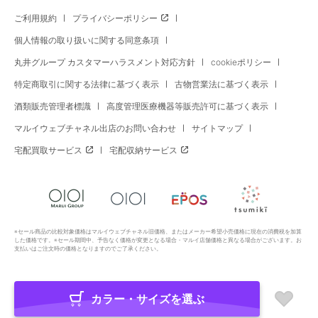
ご利用規約
プライバシーポリシー
個人情報の取り扱いに関する同意条項
丸井グループ カスタマーハラスメント対応方針
cookieポリシー
特定商取引に関する法律に基づく表示
古物営業法に基づく表示
酒類販売管理者標識
高度管理医療機器等販売許可に基づく表示
マルイウェブチャネル出店のお問い合わせ
サイトマップ
宅配買取サービス
宅配収納サービス
※セール商品の比較対象価格はマルイウェブチャネル旧価格、またはメーカー希望小売価格に現在の消費税を加算
した価格です。※セール期間中、予告なく価格が変更となる場合・マルイ店舗価格と異なる場合がございます。お
支払いはご注文時の価格となりますのでご了承ください。
カラー・サイズを選ぶ
Copyright All Rights Reserved. MARUI Co., Ltd