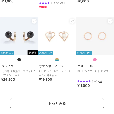
¥11,000
¥6,600
アス
4.33
（
18件
）
¥888
¥888ｸｰﾎﾟﾝ
¥1000ｸｰﾎﾟﾝ
¥1500ｸｰﾎﾟﾝ
ジュピター
サマンサティアラ
エステール
【K10】天然石フープフォルム
K10 PG パールハートピアス
K10 ピンクゴールド ピアス
ピアス/オニキス
≪6月 誕生石≫
¥24,200
¥19,800
5.00
（
1件
）
¥11,000
もっとみる