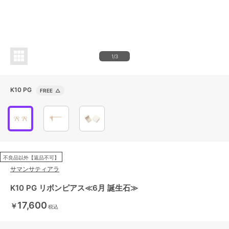
1/3
K10 PG
FREE
△
不良品以外【返品不可】
サマンサティアラ
K10 PG リボンピアス≪6月 誕生石≫
17,600
￥
税込