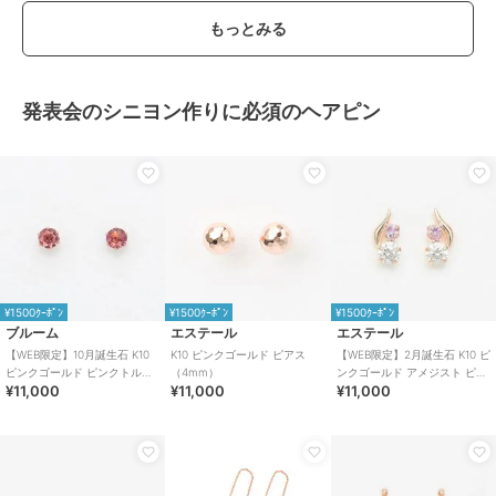
もっとみる
発表会のシニヨン作りに必須のヘアピン
¥1500ｸｰﾎﾟﾝ
¥1500ｸｰﾎﾟﾝ
¥1500ｸｰﾎﾟﾝ
ブルーム
エステール
エステール
【WEB限定】10月誕生石 K10
K10 ピンクゴールド ピアス
【WEB限定】2月誕生石 K10 ピ
ピンクゴールド ピンクトルマ
（4mm）
ンクゴールド アメジスト ピア
¥11,000
¥11,000
¥11,000
リン ピアス
ス