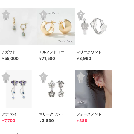
アガット
エルアンドコー
マリークワント
55,000
71,500
3,960
￥
￥
￥
アナ スイ
マリークワント
フォースメント
7,700
3,630
888
￥
￥
￥