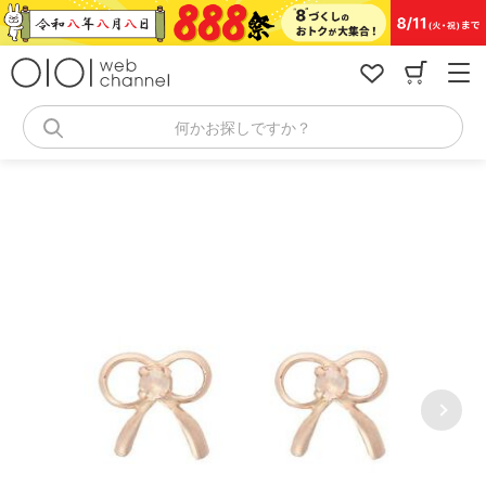
コ
ン
テ
ン
ツ
へ
何かお探しですか？
ス
キ
ッ
プ