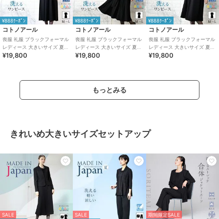
¥888ｸｰﾎﾟﾝ
¥888ｸｰﾎﾟﾝ
¥888ｸｰﾎﾟﾝ
コトノアール
コトノアール
コトノアール
喪服 礼服 ブラックフォーマル
喪服 礼服 ブラックフォーマル
喪服 礼服 ブラックフォーマル
レディース 大きいサイズ 夏物
レディース 大きいサイズ 夏物
レディース 大きいサイズ 夏物
¥19,800
¥19,800
¥19,800
夏用 洗える 日本製
夏用 洗える 日本製
夏用 洗える 日本製
もっとみる
きれいめ大きいサイズセットアップ
SALE
SALE
期間限定SALE