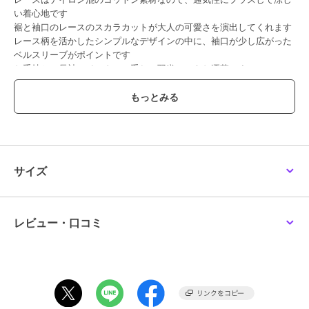
い着心地です
裾と袖口のレースのスカラカットが大人の可愛さを演出してくれます
レース柄を活かしたシンプルなデザインの中に、袖口が少し広がった
ベルスリーブがポイントです
お手持ちの長袖のインナーに重ねて羽織ってもお洒落です
フロントはホック１ヶあきです
ブランド
コトノアール
ショップ
コトノアール
サイズ
商品カテゴリ
アウター・ジャケット・コート
／
ノーカラージャケット
性別タイプ
レディース
アウター・ジャケット・コート
レビュー・口コミ
／
ノーカラージャケット
カラー
ブラック
サイズ
M,L
素材
コットン82％