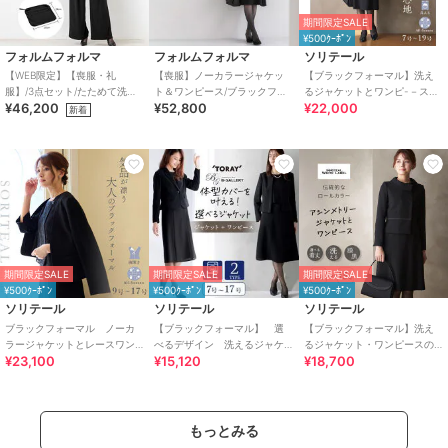
期間限定SALE
¥500ｸｰﾎﾟﾝ
フォルムフォルマ
フォルムフォルマ
ソリテール
【WEB限定】【喪服・礼
【喪服】ノーカラージャケッ
【ブラックフォーマル】洗え
服】/3点セット/たためて洗え
ト＆ワンピース/ブラックフォ
るジャケットとワンピ-－スの
¥46,200
¥52,800
¥22,000
るブラックフォーマル /卒業式/
ーマル/セレモニー/オールシー
アンサンブル/喪服/礼服/卒業
新着
入学式
ズン
式/卒園式
期間限定SALE
期間限定SALE
期間限定SALE
¥500ｸｰﾎﾟﾝ
¥500ｸｰﾎﾟﾝ
¥500ｸｰﾎﾟﾝ
ソリテール
ソリテール
ソリテール
ブラックフォーマル ノーカ
【ブラックフォーマル】 選
【ブラックフォーマル】洗え
ラージャケットとレースワン
べるデザイン 洗えるジャケ
るジャケット・ワンピースの
¥23,100
¥15,120
¥18,700
ピースのアンサンブル/喪服/礼
ット・ワンピースアンサンブ
アンサンブル/喪服/礼服/卒業
服/卒業式/卒園式
ル 喪服 卒業式 礼服
式/卒園式
もっとみる