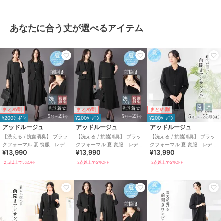
あなたに合う丈が選べるアイテム
まとめ割
まとめ割
まとめ割
¥200ｸｰﾎﾟﾝ
¥200ｸｰﾎﾟﾝ
¥200ｸｰﾎﾟﾝ
アッドルージュ
アッドルージュ
アッドルージュ
【洗える / 抗菌消臭】 ブラッ
【洗える / 抗菌消臭】 ブラッ
【洗える / 抗菌消臭】 ブラッ
クフォーマル 夏 喪服 レディ
クフォーマル 夏 喪服 レディ
クフォーマル 夏 喪服 レディ
¥13,990
¥13,990
¥13,990
ース 着丈が選べる 5号～23
ース 着丈が選べる 5号～23
ース 着丈が選べる 5号～23
号
号
号
2点以上で5%OFF
2点以上で5%OFF
2点以上で5%OFF