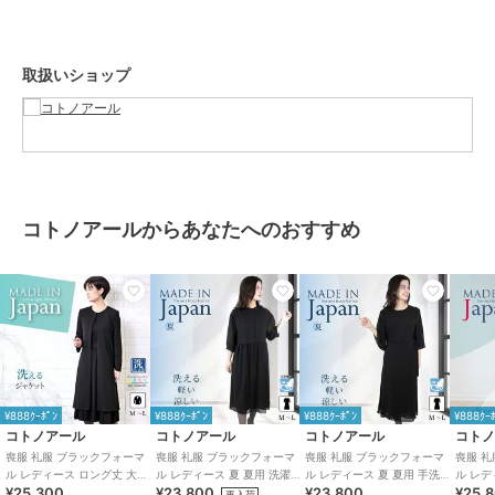
ナイロン18％
商品のお取り扱い方法
お手入れ
ドライクリーニング
取扱いショップ
特徴
アウター・ジャケット・コート
綿・コットン素材
/
レース
/
セ
レモニー・入学式・卒業式
/
ブラ
ックフォーマル（礼装・喪服）
ノーカラージャケット
コトノアールからあなたへのおすすめ
綿・コットン素材
/
レース
/
セ
レモニー・入学式・卒業式
/
ブラ
ックフォーマル（礼装・喪服）
原産国
日本製
¥888ｸｰﾎﾟﾝ
¥888ｸｰﾎﾟﾝ
¥888ｸｰﾎﾟﾝ
¥888ｸｰ
コトノアール
コトノアール
コトノアール
コト
喪服 礼服 ブラックフォーマ
喪服 礼服 ブラックフォーマ
喪服 礼服 ブラックフォーマ
喪服 
ル レディース ロング丈 大き
ル レディース 夏 夏用 洗濯機
ル レディース 夏 夏用 手洗い
ル レデ
¥25,300
¥23,800
¥23,800
¥25,
いサイズ 夏物 夏用 洗える 日
洗い ゆったり 日本製
涼しい ゆったり 日本製
ッチ 前
再入荷