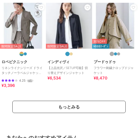
30%OFF
期間限定SALE
期間限定SALE
¥888ｸｰﾎﾟﾝ
ロペピクニック
インディヴィ
プードゥドゥ
リネンライクシリーズ ドライ
【上品光沢／SETUP可能】切
フラワー刺繍クロップドジャ
タッチノーラペルジャケッ
り替えデザインジャケット
ケット
¥6,534
¥8,470
ト/UVカット
4.25
（
4件
）
¥3,396
もっとみる
あなたへのおすすめアイテム