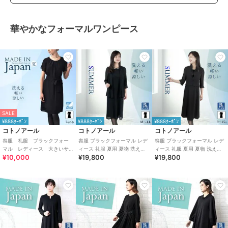
華やかなフォーマルワンピース
SALE
¥888ｸｰﾎﾟﾝ
¥888ｸｰﾎﾟﾝ
¥888ｸｰﾎﾟﾝ
コトノアール
コトノアール
コトノアール
喪服 礼服 ブラックフォー
喪服 ブラックフォーマル レデ
喪服 ブラックフォーマル レデ
マル レディース 大きいサ
ィース 礼服 夏用 夏物 洗える
ィース 礼服 夏用 夏物 洗える
¥10,000
¥19,800
¥19,800
イズ 夏 夏用 日本製
ワンピース（63003）
ワンピース （63004）