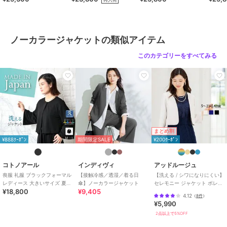
本製
（63001）
（63000）
日本製
ノーカラージャケットの類似アイテム
このカテゴリーをすべてみる
まとめ割
¥888ｸｰﾎﾟﾝ
期間限定SALE
¥200ｸｰﾎﾟﾝ
コトノアール
インディヴィ
アッドルージュ
喪服 礼服 ブラックフォーマル
【接触冷感／透湿／着る日
【洗える / シワになりにくい】
レディース 大きいサイズ 夏物
傘】ノーカラージャケット
セレモニー ジャケット ボレロ
¥18,800
¥9,405
夏用 洗える 日本製
結婚式 7号～23号
4.12
（
8件
）
¥5,990
2点以上で5%OFF