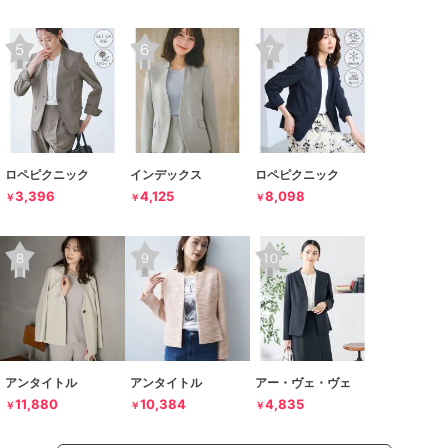
ロペピクニック
インデックス
ロペピクニック
3,396
4,125
8,098
￥
￥
￥
アンタイトル
アンタイトル
アー・ヴェ・ヴェ
11,880
10,384
4,835
￥
￥
￥