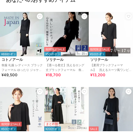
期間限定SALE
期間限定SALE
¥888ｸｰﾎﾟﾝ
¥500ｸｰﾎﾟﾝ
¥500ｸｰﾎﾟﾝ
コトノアール
ソリテール
ソリテール
喪服 礼服 レディース ブラック
【選べる着丈】洗えるロング
【夏用ブラックフォーマ
フォーマル ゆったり ジャケッ
丈ブラックフォーマル 喪
ル】 洗えるスーツ風ワンピ
¥49,500
¥18,700
¥13,200
ト 前あき 日本製 (60013)
服 礼服 卒業式 卒園式
ース/レディース/喪服/礼服/法
事/冠婚葬祭
まとめ割
期間限定SALE
¥500ｸｰﾎﾟﾝ
¥200ｸｰﾎﾟﾝ
SALE