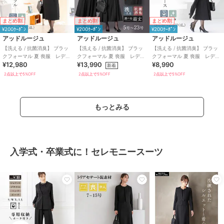
まとめ割
まとめ割
まとめ割
¥200ｸｰﾎﾟﾝ
¥200ｸｰﾎﾟﾝ
¥200ｸｰﾎﾟﾝ
アッドルージュ
アッドルージュ
アッドルージュ
【洗える / 抗菌消臭】 ブラッ
【洗える / 抗菌消臭】 ブラッ
【洗える / 抗菌消臭】 ブラッ
クフォーマル 夏 喪服 レディ
クフォーマル 夏 喪服 レディ
クフォーマル 夏 喪服 レディ
¥12,980
¥13,990
¥8,990
ース 着丈が選べる 5号～23
ース 着丈が選べる 5号～23
ース 着丈が選べる 5号～23
新着
号
号
号
2点以上で5%OFF
2点以上で5%OFF
2点以上で5%OFF
もっとみる
入学式・卒業式に！セレモニースーツ