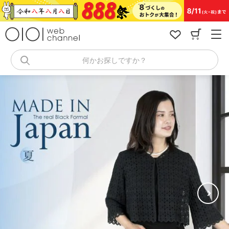
コ
ン
テ
ン
ツ
へ
何かお探しですか？
ス
キ
ッ
プ