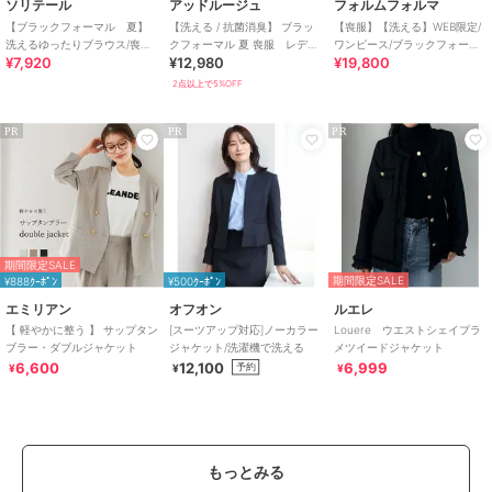
ソリテール
アッドルージュ
フォルムフォルマ
【ブラックフォーマル 夏】
【洗える / 抗菌消臭】 ブラッ
【喪服】【洗える】WEB限定/
洗えるゆったりブラウス/喪服/
クフォーマル 夏 喪服 レディ
ワンピース/ブラックフォーマ
¥7,920
¥12,980
¥19,800
礼服/レディース/法事/卒業式
ース 着丈が選べる 5号～23
ル/夏
号
2点以上で5%OFF
PR
PR
PR
期間限定SALE
期間限定SALE
¥888ｸｰﾎﾟﾝ
¥500ｸｰﾎﾟﾝ
エミリアン
オフオン
ルエレ
【 軽やかに整う 】 サップタン
[スーツアップ対応]ノーカラー
Louere ウエストシェイプラ
ブラー・ダブルジャケット
ジャケット/洗濯機で洗える
メツイードジャケット
6,600
12,100
6,999
予約
¥
¥
¥
もっとみる