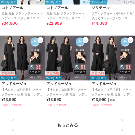
¥888ｸｰﾎﾟﾝ
¥888ｸｰﾎﾟﾝ
¥500ｸｰﾎﾟﾝ
コトノアール
コトノアール
ソリテール
喪服 礼服 ブラックフォーマル
喪服 礼服 ブラックフォーマル
ブラックフォーマル7号～21号/
レディース 大きいサイズ ロン
レディース 大きいサイズ パン
洗えるストレッチパンツスー
¥34,900
¥22,999
¥14,080
グ丈 夏 夏用 日本製
ツ 夏 夏物 夏用 洗える 日本製
ツ/２点セット/喪服/卒業式/卒
園式
まとめ割
まとめ割
まとめ割
¥200ｸｰﾎﾟﾝ
¥200ｸｰﾎﾟﾝ
¥200ｸｰﾎﾟﾝ
アッドルージュ
アッドルージュ
アッドルージュ
【洗える / 抗菌消臭】 ブラッ
【洗える / 抗菌消臭】 ブラッ
【洗える / 抗菌消臭】 ブラッ
クフォーマル 夏 喪服 レディ
クフォーマル 夏 喪服 レディ
クフォーマル 夏 喪服 レディ
¥13,990
¥13,990
¥13,990
ース 着丈が選べる 5号～23
ース 着丈が選べる 5号～23
ース 着丈が選べる 5号～23
新着
号
号
号
2点以上で5%OFF
2点以上で5%OFF
2点以上で5%OFF
もっとみる