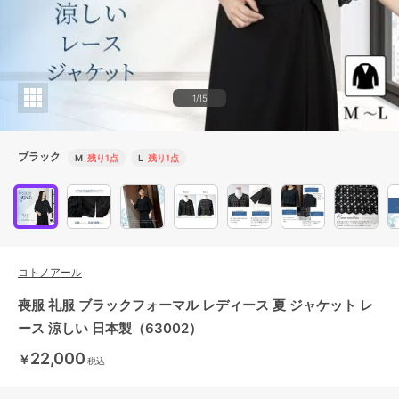
1/15
ブラック
M
残り1点
L
残り1点
コトノアール
喪服 礼服 ブラックフォーマル レディース 夏 ジャケット レ
ース 涼しい 日本製（63002）
22,000
￥
税込