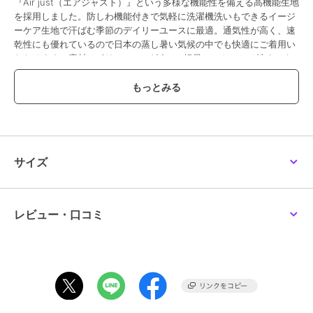
『Air just（エアジャスト）』という多様な機能性を備える高機能生地
を採用しました。防しわ機能付きで気軽に洗濯機洗いもできるイージ
ーケア生地で汗ばむ季節のデイリーユースに最適。通気性が高く、速
乾性にも優れているので日本の蒸し暑い気候の中でも快適にご着用い
ただけます。素材はポリエステル100％。軽量でストレッチ性までも
兼ね備えた、アクティブに動きやすい生地です。
ウエストは全周ゴムを通したイージー仕様に。裾幅が大きく、ゆった
りとした腿周りで窮屈感なく穿くことができるショーツです。左右に
サイドポケット、ヒップにも１つポケットを付けております。
軽くてラクな着心地で、旅行やレジャーにもぴったりの一着。40℃近
サイズ
くまで達する厳しい夏にヘビロテ間違いなしの涼しいアイテムです。
同Air justシリーズは、他のデザインも展開中。同素材のオープンカラ
ーシャツと上下揃えればこなれ感のあるお洒落なセットアップコーデ
もお楽しみいただけます。
レビュー・口コミ
▼同素材アイテム
品番：spu250306
【セットアップ対応】オープンカラーシャツ
品番：spu250307
カーゴパンツ