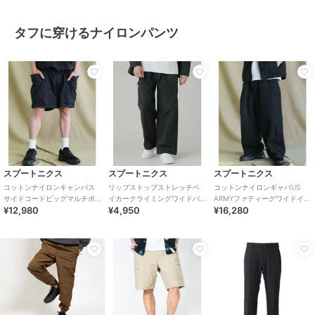
タフに穿けるナイロンパンツ
スプートニクス
スプートニクス
スプートニクス
コットンナイロンキャンバス
リップストップストレッチベ
コットンナイロンギャバUS
サイドコードビッグマルチポ
イカークライミングワイドパ
ARMYファティーグワイドイー
¥12,980
¥4,950
¥16,280
ケットカーゴライトイージー
ンツ
ジーバルーンパンツ セット
ショーツ
アップ対応