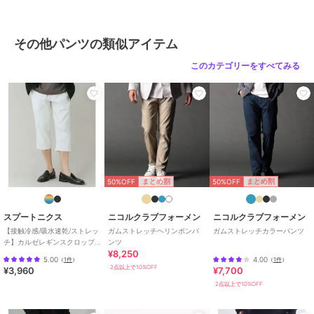
ポリエステル素材
/
無地
/
洗え
る
/
ミッドライズ
/
ライフスタ
イル
/
アウトドア
/
キャンプ・
その他パンツの類似アイテム
レジャー
/
ショート・ミニ丈
/
ハーフ ひざ丈
このカテゴリーをすべてみる
その他パンツ
ポリエステル素材
/
無地
/
洗え
る
/
ミッドライズ
/
ライフスタ
イル
/
アウトドア
/
キャンプ・
レジャー
/
ショート・ミニ丈
/
ハーフ ひざ丈
原産国
中国
50%OFF
50%OFF
まとめ割
まとめ割
スプートニクス
ニコルクラブフォーメン
ニコルクラブフォーメン
【接触冷感/吸水速乾/ストレッ
ガムストレッチヘリンボンパ
ガムストレッチカラーパンツ
チ】カルゼレギンスクロップ
ンツ
¥8,250
ドパンツ
5.00
4.00
（
1件
）
（
1件
）
2点以上で10%OFF
¥3,960
¥7,700
2点以上で10%OFF