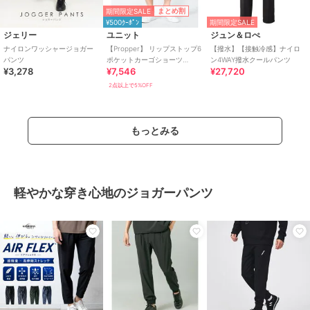
期間限定SALE
まとめ割
¥500ｸｰﾎﾟﾝ
期間限定SALE
ジェリー
ユニット
ジュン＆ロぺ
ナイロンワッシャージョガー
【Propper】 リップストップ6
【撥水】【接触冷感】ナイロ
パンツ
ポケットカーゴショーツ
ン4WAY撥水クールパンツ
¥3,278
¥7,546
¥27,720
F5261 BDU SHORTS
2点以上で5%OFF
もっとみる
軽やかな穿き心地のジョガーパンツ