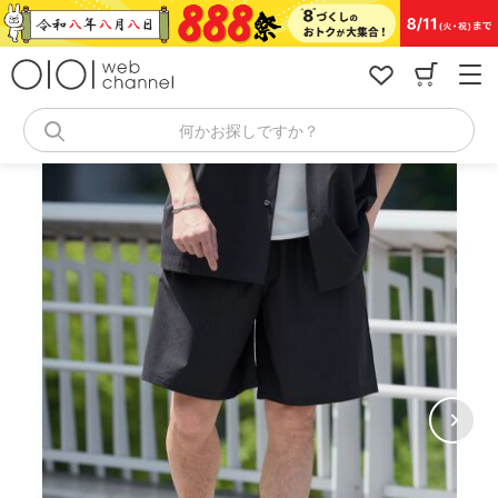
コ
ン
テ
ン
ツ
へ
何かお探しですか？
ス
キ
ッ
プ