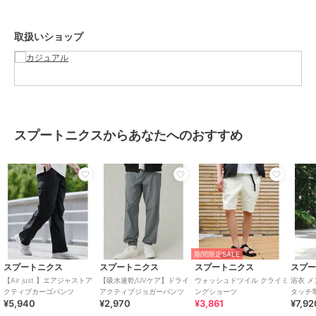
▼着用スペック
取扱いショップ
モデル：177cm｜着用サイズ：L
ブランド
スプートニクス
ショップ
カジュアル
商品カテゴリ
パンツ
／
その他パンツ
スプートニクスからあなたへのおすすめ
性別タイプ
メンズ
パンツ
／
その他パンツ
カラー
ブラック、ダークネイビー、ダー
クカーキ
サイズ
S,M,L,XL
素材
ポリエステル：100％
期間限定SALE
商品のお取り扱い方法
スプートニクス
スプートニクス
スプートニクス
スプ
【Air just 】エアジャストア
【吸水速乾/UVケア】ドライ
ウォッシュドツイル クライミ
浴衣 メ
お手入れ
洗濯機洗い可
クティブカーゴパンツ
アクティブジョガーパンツ
ングショーツ
タッチ帯
¥5,940
¥2,970
¥3,861
¥7,92
特徴
パンツ
セット