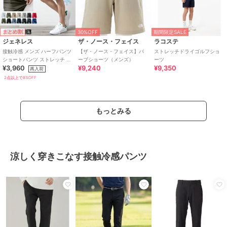
まとめ割
30%OFF
期間限定SALE
ジェネレス
ザ・ノース・フェイス
ラコステ
接触冷感 メンズ ハーフパンツ
【ザ・ノース・フェイス】バ
ストレッチドライゴルフショ
ショートパンツ ストレッチ 涼
ーブショーツ（メンズ）
ーツ
¥3,960
¥9,240
¥9,350
しい 冷感 吸水速乾 無地 ドラ
再入荷
イ
2点以上で8%OFF
もっとみる
涼しく穿きこなす接触冷感パンツ