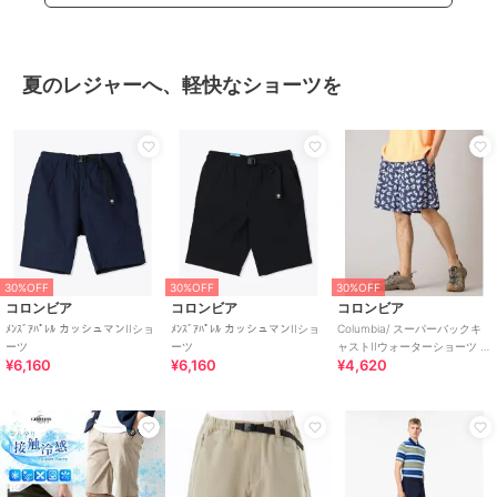
夏のレジャーへ、軽快なショーツを
30%OFF
30%OFF
30%OFF
コロンビア
コロンビア
コロンビア
ﾒﾝｽﾞｱﾊﾟﾚﾙ カッシュマンIIショ
ﾒﾝｽﾞｱﾊﾟﾚﾙ カッシュマンIIショ
Columbia/ スーパーバックキ
ーツ
ーツ
ャストIIウォーターショーツ /
¥6,160
¥6,160
¥4,620
コロンビア