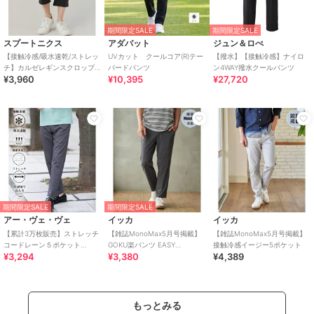
期間限定SALE
期間限定SALE
スプートニクス
アダバット
ジュン＆ロぺ
【接触冷感/吸水速乾/ストレッ
UVカット クールコア(R)テー
【撥水】【接触冷感】ナイロ
チ】カルゼレギンスクロップ
パードパンツ
ン4WAY撥水クールパンツ
¥3,960
¥10,395
¥27,720
ドパンツ
期間限定SALE
期間限定SALE
アー・ヴェ・ヴェ
イッカ
イッカ
【累計3万枚販売】ストレッチ
【雑誌MonoMax5月号掲載】
【雑誌MonoMax5月号掲載】
コードレーン５ポケット
GOKU楽パンツ EASY
接触冷感イージー5ポケット
¥3,294
¥3,380
¥4,389
SOUKAIベーシックアンクルパ
STRETCH 冷感アンクル【接触
ンツ【接触冷感/
冷感】
もっとみる