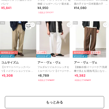
パンツ
伸縮 ジョガー パンツ 吸水速乾
鹿の子ドロー日本製鹿の子
¥5,841
¥4,950
¥14,080
接触冷感 RELAIR
ガーデニングイージーショー
ツ
2点以上で8%OFF
PR
PR
PR
期間限定SALE
期間限定SALE
まとめ割
まとめ割
¥1000ｸｰﾎﾟﾝ
¥1000ｸｰﾎﾟﾝ
¥1000ｸｰﾎﾟﾝ
コムサイズム
アー・ヴェ・ヴェ
アー・ヴェ・ヴェ
【スマートベーシックパン
フルダルツイルストレッチセ
【接触冷感/イージーケア/洗濯
ツ】ハイテンションツイル ワ
ミルーズパンツ【イージーケ
機で洗える/遮熱/毛玉になりに
イドテーパードパンツ
ア/洗濯機で洗える/】
くい/ストレッチ】ライトオッ
5,308
8,789
5,382
¥
¥
¥
クスストレッ
2点以上で10%OFF
2点以上で10%OFF
もっとみる