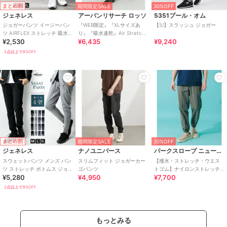
まとめ割
期間限定SALE
30%OFF
ジェネレス
アーバンリサーチ ロッソ
5351プール・オム
ジョガーパンツ イージーパン
『WEB限定』『XLサイズあ
【5/】スラッシュ ジョガー
ツ AIRFLEX ストレッチ 吸水速
り』『吸水速乾』Air Stretch
¥2,530
¥6,435
¥9,240
乾 ジョガー パンツ 軽量
ジョガーパンツ
2点以上で8%OFF
まとめ割
期間限定SALE
30%OFF
ジェネレス
ナノユニバース
パークスロープ ニューヨーカー
スウェットパンツ メンズ パン
スリムフィット ジョガーカー
【撥水・ストレッチ・ウエス
ツ ストレッチ ボトムス ジョガ
ゴパンツ
トゴム】ナイロンストレッチ
¥5,280
¥4,950
¥7,700
ーパンツ テーパードパンツ ス
ジョガーパンツ
リム
2点以上で8%OFF
もっとみる