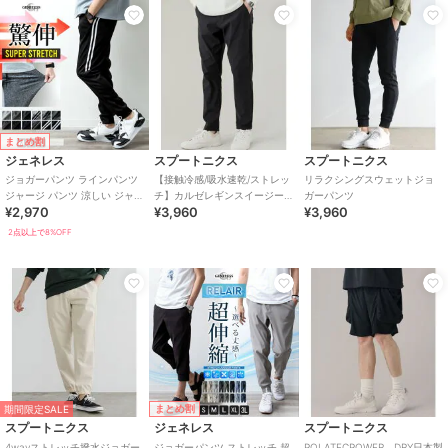
まとめ割
ジェネレス
スプートニクス
スプートニクス
ジョガーパンツ ラインパンツ
【接触冷感/吸水速乾/ストレッ
リラクシングスウェットジョ
ジャージ パンツ 涼しい ジャー
チ】カルゼレギンスイージー
ガーパンツ
¥2,970
¥3,960
¥3,960
ジパンツ ストレッチ 部屋着
パンツ
2点以上で8%OFF
まとめ割
期間限定SALE
スプートニクス
ジェネレス
スプートニクス
4wayストレッチ撥水ジョガー
ジョガーパンツ ストレッチ 超
POLATECPOWER DRY日本製