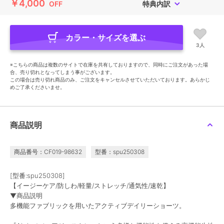
￥4,000
OFF
特典内訳
カラー・サイズを選ぶ
3人
※こちらの商品は複数のサイトで在庫を共有しておりますので、同時にご注文があった場
合、売り切れとなってしまう事がございます。
この場合は売り切れ商品のみ、ご注文をキャンセルさせていただいております。あらかじ
めご了承くださいませ。
商品説明
商品番号：CF019-98632
型番：spu250308
[型番:spu250308]
【イージーケア/防しわ/軽量/ストレッチ/通気性/速乾】
▼商品説明
多機能ファブリックを用いたアクティブデイリーショーツ。