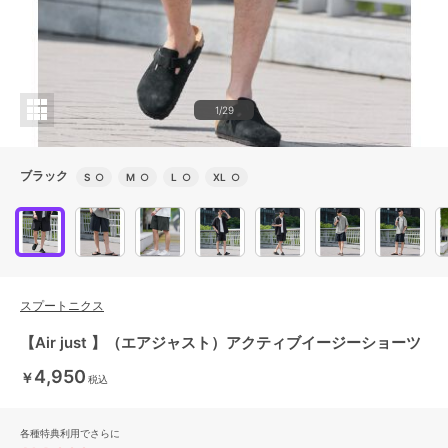
1/29
ブラック
S
○
M
○
L
○
XL
○
スプートニクス
【Air just 】（エアジャスト）アクティブイージーショーツ
4,950
￥
税込
各種特典利用でさらに