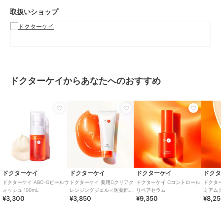
ン、グルタチオン、テトラヒドロキシプロピルエチレンジアミン、テ
取扱いショップ
トラヘキシルデカン酸アスコルビル、ナイアシンアミド、パントテン
酸Ｃａ、ビオチン、リボフラビン酪酸、リンゴ酸、リン酸アスコルビ
ルＭｇ、乳酸、パルミチン酸レチノール、コーン油、セラミドＥＯ
Ｐ、セラミドＮＧ、セラミドＮＰ、セラミドＡＧ、セラミドＡＰ、フ
ィトステロールズ、水添レシチン、マンダリンオレンジ果皮エキス、
ライム果汁、オレンジ果汁、レモン果汁、グレープフルーツ果実エキ
ス、サンザシエキス、ナツメ果実エキス、リンゴ果実エキス、ニンジ
ドクターケイからあなたへのおすすめ
ン根エキス、ダイズ油、トコフェロール、ＢＧ、クエン酸、クエン酸
Ｎａ、ペンテト酸５Ｎａ、フェノキシエタノール、オレンジ果皮油、
ベルガモット果実油、ラベンダー油
この商品は、不良品のみ返品を承ります
ブランド
ドクターケイ
ショップ
ドクターケイ
ドクターケイ
ドクターケイ
ドクターケイ
ドク
商品カテゴリ
スキンケア
／
洗顔料・クレンジ
ドクターケイ ABC-Gピールウ
ドクターケイ 薬用Cクリアク
ドクターケイ Cコントロール
ドクター
ォッシュ 100mL
レンジングジェル＜医薬部外
リペアセラム
ミアム
ング
¥3,300
¥3,850
¥9,350
¥8,2
品＞
品＞
性別タイプ
レディース
スキンケア
／
洗顔料・クレンジ