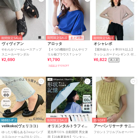
期間限定SALE
まとめ割
期間限定SALE
期間限定SALE
ヴィヴィアン
アロッタ
オシャレボ
やわらかソールレースアップ
【４つの機能付】ひんやりフ
【紫外線カット率99％以上】
スニーカーサンダル
リル袖ブラウスＴシャツ
ラッシュガード×レギンス 付
¥2,690
¥1,790
¥6,822
き タンキニ
再入荷
3点以上で10%OFF
¥888ｸｰﾎﾟﾝ
期間限定SALE
35%OFF
velikoko(ヴェリココ）
オリエンタルトラフィック
アーバンリサーチ サニーレーベル
ゆったり幅もある2wayパンプ
遮光率100％ 自動開閉 男女兼
フロントフリルプルオーバー
ス(3.0cmヒール)[19.5~27cm]
用【26春夏新作】ワンタッチ