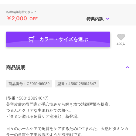
各種特典利用でさらに
￥2,000
OFF
特典内訳
カラー・サイズを選ぶ
492人
商品説明
商品番号：CF019-96089
型番：4560128894647
[型番:4560128894647]
美容皮膚の専門家が毛穴悩みから解き放つ洗顔習慣を提案。
つるんとクリアな生まれたての肌へ。
ビタミン溢れる角質ケア泡洗顔、新登場。
日々のホームケアで角質をケアするために生まれた、天然ビタミンカ
ラーの角質ケア美容液のような泡洗顔です。