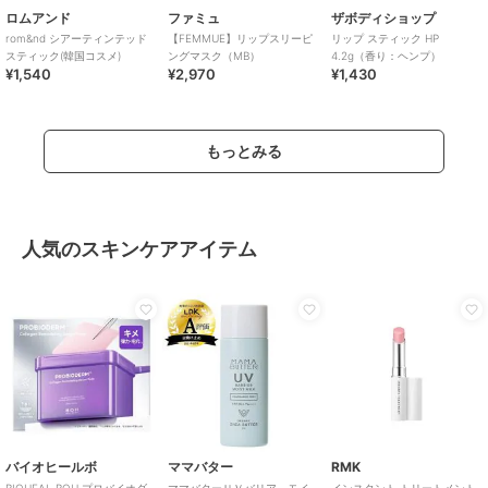
ロムアンド
ファミュ
ザボディショップ
rom&nd シアーティンテッド
【FEMMUE】リップスリーピ
リップ スティック HP
スティック(韓国コスメ)
ングマスク（MB）
4.2g（香り：ヘンプ）
¥1,540
¥2,970
¥1,430
もっとみる
人気のスキンケアアイテム
バイオヒールボ
ママバター
RMK
BIOHEAL BOH プロバイオダ
ママバターＵＶバリア モイ
インスタント トリートメント