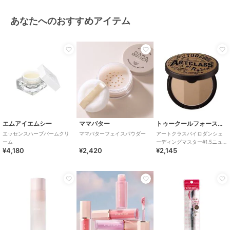
あなたへのおすすめアイテム
エムアイエムシー
ママバター
トゥークールフォースクール
エッセンスハーブバームクリ
ママバターフェイスパウダー
アートクラスバイロダンシェ
ーム
ーディングマスター#1.5ニュー
¥4,180
¥2,420
¥2,145
トラル (韓国コスメ)