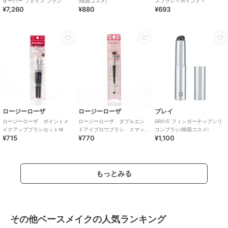
オーバー フェイス ブラシ
(韓国コスメ)
スブラシ＜ポイント＞
¥7,260
¥880
¥693
ロージーローザ
ロージーローザ
ブレイ
ロージーローザ ポイントメ
ロージーローザ ダブルエン
BRAYE フィンガーチップシリ
イクアップブラシセットＭ
ドアイブロウブラシ スマッ
コンブラシ(韓国コスメ)
¥715
¥770
¥1,100
ジタイプ
もっとみる
その他ベースメイクの人気ランキング