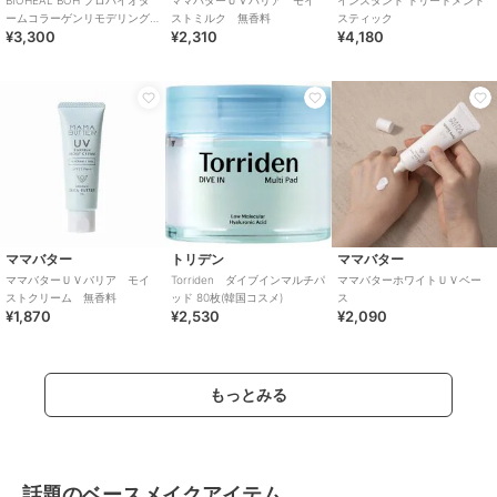
ームコラーゲンリモデリング
ストミルク 無香料
スティック
¥3,300
¥2,310
¥4,180
セラムパッド(韓国コスメ)
ママバター
トリデン
ママバター
ママバターＵＶバリア モイ
Torriden ダイブインマルチパ
ママバターホワイトＵＶベー
ストクリーム 無香料
ッド 80枚(韓国コスメ)
ス
¥1,870
¥2,530
¥2,090
もっとみる
話題のベースメイクアイテム