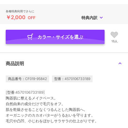
各種特典利用でさらに
￥2,000
OFF
特典内訳
カラー・サイズを選ぶ
15人
商品説明
商品番号：CF019-95842
型番：4570106733189
[型番:4570106733189]
陶器肌に整えるメイクベース。
自然由来の成分だけで毛穴をオフ。
肌を乾燥させることなくつるんとした陶器肌へ。
オーガニックのカカオバターがうるおいを守ります。
毛穴や凸凹、小じわをぼかしサラサラの仕上がりです。