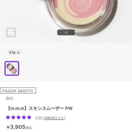
1/1
8.5g
△
不良品以外【返品不可】
ムー
【m.m.m】スキンスムーザー PW
5.00
(
3件の口コミ
)
3,905
￥
税込