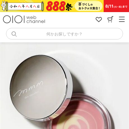
コ
ン
テ
ン
ツ
へ
何かお探しですか？
ス
キ
ッ
プ