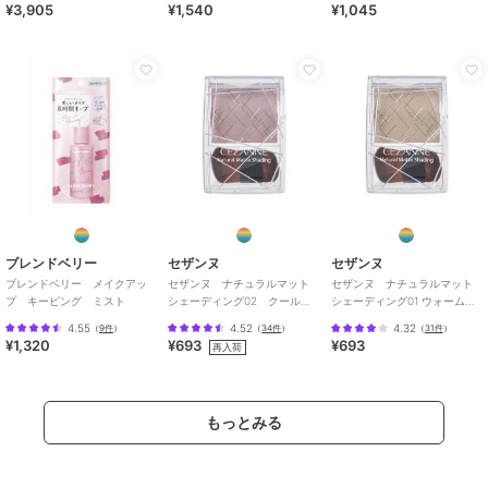
¥3,905
¥1,540
¥1,045
ブレンドベリー
セザンヌ
セザンヌ
ブレンドベリー メイクアッ
セザンヌ ナチュラルマット
セザンヌ ナチュラルマット
プ キーピング ミスト
シェーディング02 クールト
シェーディング01 ウォームト
ーン
ーン
4.55
4.52
4.32
（
9件
）
（
34件
）
（
31件
）
¥1,320
¥693
¥693
再入荷
もっとみる