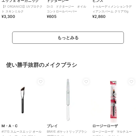
エッフェ オーガニック
ドクタージー
ヒンス
【F ORGANICS】UVプロテク
Dr.G ドクタージー オイル
トゥルーディメンションラデ
ト スキンミルク
コントロールペーパー
ィアンスバーム クリア10g
¥3,300
¥605
¥2,860
もっとみる
使い勝手抜群のメイクブラシ
M・A・C
ブレイ
ロージーローザ
#171S スムースエッジ オール
BRAYE ポケットリップブラシ
ロージーローザ マルチユー