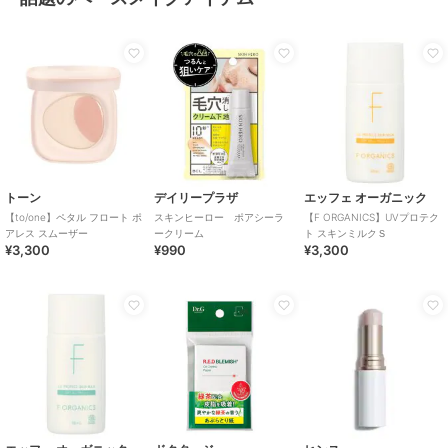
トーン
デイリープラザ
エッフェ オーガニック
【to/one】ペタル フロート ポ
スキンヒーロー ポアシーラ
【F ORGANICS】UVプロテク
アレス スムーザー
ークリーム
ト スキンミルクＳ
¥3,300
¥990
¥3,300