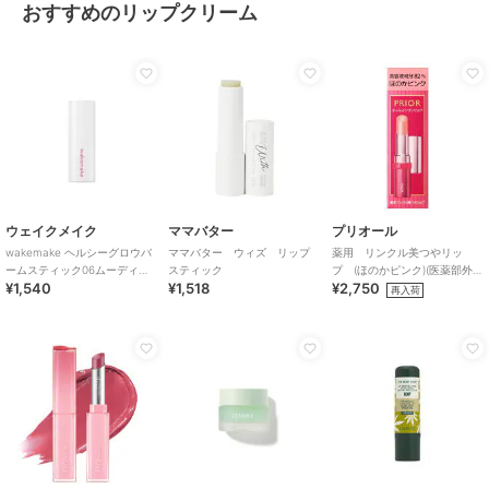
おすすめのリップクリーム
ウェイクメイク
ママバター
プリオール
wakemake ヘルシーグロウバ
ママバター ウィズ リップ
薬用 リンクル美つやリッ
ームスティック06ムーディー
スティック
プ (ほのかピンク)(医薬部外
¥1,540
¥1,518
¥2,750
ピンク(韓国コスメ)
品)
再入荷