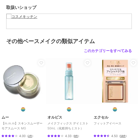
ベースメイク
／
その他ベースメ
取扱いショップ
イク
カラー
**
サイズ
8.5g
特徴
ベースメイク
その他ベースメイクの類似アイテム
毛穴ケア
このカテゴリーをすべてみる
その他ベースメイク
毛穴ケア
原産国
日本
ムー
オルビス
エクセル
【m.m.m】スキンスムーザー
メイクフィックス デイミスト
フィットアイベース
モアスムース MG
50mL（化粧持ちミスト）
4.00
4.33
4.50
（
2件
）
（
9件
）
（
58件
）