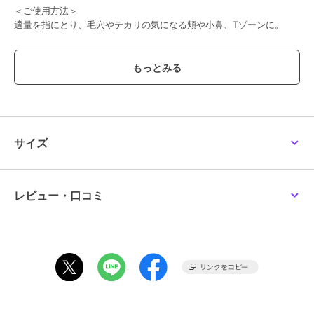
＜ご使用方法＞
適量を指にとり、毛穴やテカリの気になる頬や小鼻、Tゾーンに。
＜全成分＞
トリ（カプリル酸／カプリン酸）グリセリル、シリカ、トリイソステ
アリン酸ポリグリセリル－２、パルミチン酸デキストリン、スクワラ
ン、タルク、アルミナ、カカオ脂、パルマローザ油、ローズ油、ラベ
ンダー油、ニオイテンジクアオイ油、トコフェロール、（＋／－）酸
化チタン、酸化鉄、カルミン、水酸化Ａｌ
サイズ
この商品は、不良品のみ返品を承ります
ブランド
ムー
レビュー・口コミ
ショップ
コスメキッチン
商品カテゴリ
ベースメイク
／
その他ベースメ
イク
性別タイプ
レディース
ベースメイク
／
その他ベースメ
イク
メンズ