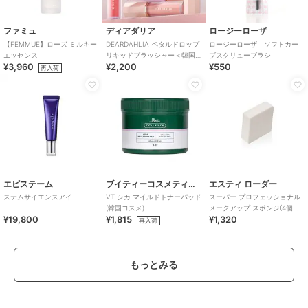
ファミュ
ディアダリア
ロージーローザ
【FEMMUE】ローズ ミルキー
DEARDAHLIA ペタルドロップ
ロージーローザ ソフトカー
エッセンス
リキッドブラッシャー＜韓国
ブスクリューブラシ
¥3,960
¥2,200
¥550
コスメ＞
再入荷
エピステーム
ブイティーコスメティクス
エスティ ローダー
ステムサイエンスアイ
VT シカ マイルドトナーパッド
スーパー プロフェッショナル
(韓国コスメ)
メークアップ スポンジ(4個入
¥19,800
¥1,815
¥1,320
り)
再入荷
もっとみる