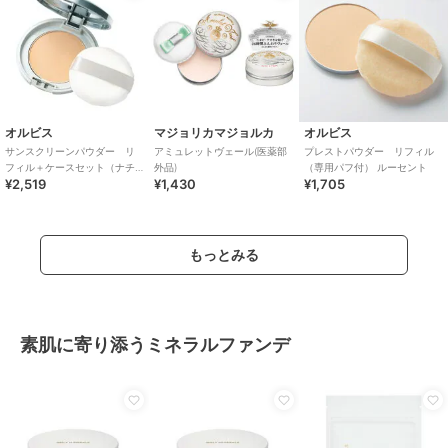
オルビス
マジョリカマジョルカ
オルビス
サンスクリーンパウダー リ
アミュレットヴェール(医薬部
プレストパウダー リフィル
フィル＋ケースセット（ナチ
外品)
（専用パフ付） ルーセント
¥2,519
¥1,430
¥1,705
ュラル）
もっとみる
素肌に寄り添うミネラルファンデ