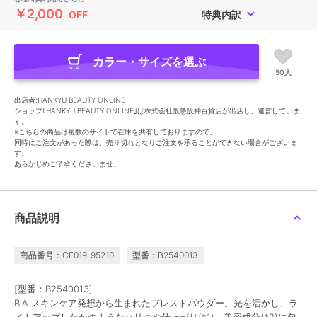
￥2,000
OFF
特典内訳
カラー・サイズを選ぶ
50人
出店者:HANKYU BEAUTY ONLINE
ショップ｢HANKYU BEAUTY ONLINE｣は株式会社阪急阪神百貨店が出店し、運営していま
す。
※こちらの商品は複数のサイトで在庫を共有しておりますので、
同時にご注文があった際は、売り切れとなりご注文を承ることができない場合がございま
す。
あらかじめご了承くださいませ。
商品説明
商品番号：CF019-95210
型番：B2540013
[型番：B2540013]
B.A スキンケア発想から生まれたプレストパウダー。光を活かし、ラ