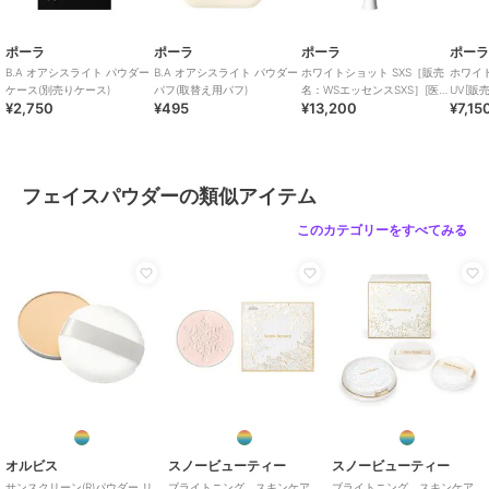
ベースメイク
／
フェイスパウダ
ー
ポーラ
ポーラ
ポーラ
ポー
カラー
-
B.A オアシスライト パウダー
B.A オアシスライト パウダー
ホワイトショット SXS［販売
ホワイ
ケース(別売りケース)
パフ(取替え用パフ)
名：WSエッセンスSXS］[医
UV[販
サイズ
-
¥2,750
¥495
¥13,200
¥7,15
薬部外品]
UV][
素材
-
商品のお取り扱い方法
フェイスパウダーの類似アイテム
原産国
-
このカテゴリーをすべてみる
オルビス
スノービューティー
スノービューティー
サンスクリーン(R)パウダー リ
ブライトニング スキンケア
ブライトニング スキンケア