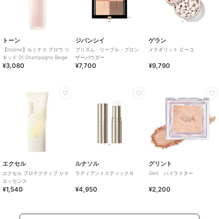
トーン
ジバンシイ
ゲラン
【to/one】ルミナス グロウ リ
プリズム・リーブル・ブロン
メテオリット ビーユ
キッド 01 Champagne Beige
ザーパウダー
¥3,080
¥7,700
¥9,790
エクセル
ルナソル
グリント
エクセル プロテクティブ ＵＶ
ラディアントスティックＮ
Glint ハイライター
エッセンス
¥1,540
¥4,950
¥2,200