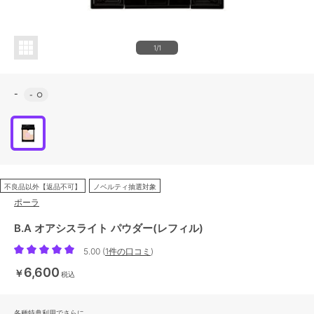
1/1
-
-
○
不良品以外【返品不可】
ノベルティ抽選対象
ポーラ
B.A オアシスライト パウダー(レフィル)
5.00
(
1件の口コミ
)
6,600
￥
税込
各種特典利用でさらに