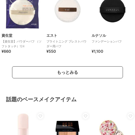
資生堂
エスト
ルナソル
【資生堂】パウダーパフ （ソ
ブライトニング プレストパウ
ファンデーションパフ
フトタッチ）124
ダー用パフ
¥660
¥550
¥1,100
もっとみる
話題のベースメイクアイテム