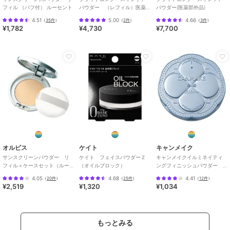
フィル （パフ付） ルーセント
パウダー （レフィル）医薬
パウダー(医薬部外品)
部外品
4.51
5.00
4.66
（
35件
）
（
2件
）
（
3件
）
¥1,782
¥4,730
¥7,700
オルビス
ケイト
キャンメイク
サンスクリーンパウダー リ
ケイト フェイスパウダーＺ
キャンメイクイルミネイティ
フィル＋ケースセット（ルー
（オイルブロック）
ングフィニッシュパウダー
セント）
～Ａｂｌｏｏｍ～０１
4.05
4.68
4.41
（
20件
）
（
25件
）
（
12件
）
¥2,519
¥1,320
¥1,034
もっとみる