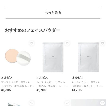
もっとみる
おすすめのフェイスパウダー
オルビス
オルビス
オルビス
プレストパウダー リフィル
ルースパウダー リフィル
ルースパウダー リフィル
（パフ付） 2025年版 ルーセ
（粉のみ・袋入り） ルーセン
（粉のみ・袋入り） ナチュラ
¥1,705
¥1,705
¥1,705
ント
ト 15g
ル 15g