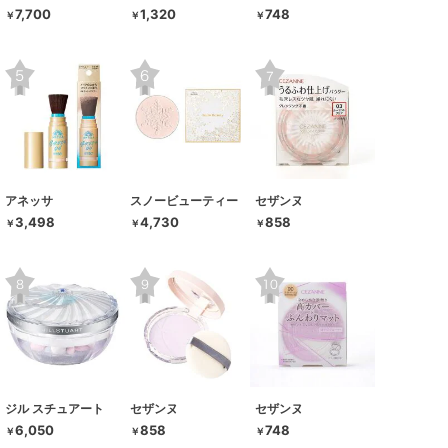
7,700
1,320
748
￥
￥
￥
アネッサ
スノービューティー
セザンヌ
3,498
4,730
858
￥
￥
￥
ジル スチュアート
セザンヌ
セザンヌ
6,050
858
748
￥
￥
￥