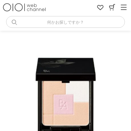
コ
ン
テ
ン
何かお探しですか？
ツ
へ
ス
キ
ッ
プ