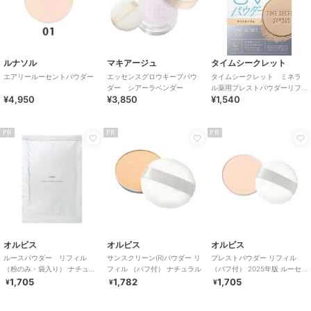
ルナソル
マキアージュ
タイムシークレット
エアリールーセントパウダー
エッセンスグロウキープパウ
タイムシークレット ミネラ
ダー シアーラベンダー
ル薬用プレストパウダーリフ
¥4,950
¥3,850
¥1,540
ィル ライトオークル 8g
PR
PR
PR
オルビス
オルビス
オルビス
ルースパウダー リフィル
サンスクリーン(R)パウダー リ
プレストパウダー リフィル
（粉のみ・袋入り） ナチュラ
フィル （パフ付） ナチュラル
（パフ付） 2025年版 ルーセ
ル 15g
ント
1,705
1,782
1,705
¥
¥
¥