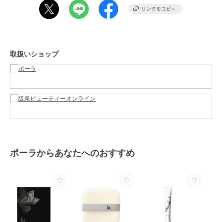
ホワイトを塗布します。パフを折り、ポイントに狭く入れることでモ
ードなつや肌印象(*1)に。・くすみカバー(*1)として目の下や頬、口
のまわりなど、くすみが気になる部分にピンクを塗布します。ピンク
カラーがくすみをカバー(*1)し、血色感(*1)をプラス。［化粧直しで
の使用方法］皮脂や汗を軽くティッシュオフします。パフに3色を混
取扱いショップ
ぜるようにしてパウダーをとり、手の甲でパウダーの量を調整しま
す。カバー(*1)したい部分にパフをやさしくすべらせるように
ムラなくのばします。・ホワイト部分を多めにとって塗布すること
で、お顔全体の透明感(*1)をプラス。・くすみが気になる場合には、
ホワイトとピンクを重ねることで透明感(*1)をさらにプラス。(*1)メ
イクアップ効果によるもの
この商品は、不良品のみ返品を承ります
ポーラからあなたへのおすすめ
ブランド
ポーラ
ショップ
ポーラ
／
阪急ビューティーオン
ライン
商品カテゴリ
ベースメイク
／
フェイスパウダ
ー
性別タイプ
レディース