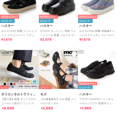
期間限定SALE
期間限定SALE
期間限定SALE
¥200ｸｰﾎﾟﾝ
¥200ｸｰﾎﾟﾝ
¥200ｸｰﾎﾟﾝ
ハスキー
ハスキー
ハスキー
onni ELAMA 軽量 メッシュ ニ
KITSON キットソン 厚底 ウェ
onni ELAMA 軽量 花刺繍キャ
ット メリージェーン フラット
ッジソール 軽量 ベルクロ ロー
ンバススリッポン スニーカー
¥1,479
¥2,979
¥1,479
シューズ
カットスリッポン スニーカー
PR
PR
PR
期間限定SALE
SALE
20%OFF
¥200ｸｰﾎﾟﾝ
オリエンタルトラフィック
モズ
ハスキー
【再入荷】軽量 オリトラのス
【26春夏新作】moz 厚底 スニ
TOKYO CAMPGO / トーキョ
ニーカー人気NO.1 ニットスニ
ーカーサンダル
ーキャンプゴー 防滑ボリュー
ーカー スリッポン /3709
ムソール ナイロン 防水スニー
4,000
3,960
1,980
¥
¥
¥
カー