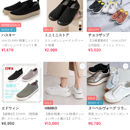
期間限定SALE
¥200ｸｰﾎﾟﾝ
SALE
28%OFF
ハスキー
ミニミニストア
チョコザップ
onni ELAMA 軽量ニットスリ
スリッポンシューズ レディー
【26春夏新作】〔chocoZAP
ッポンシューズ ジュート巻き
ス 軽量
公式認定〕メッシュ スリッポ
¥1,479
¥2,989
¥3,520
風 エスパドリーユ
ン スニーカーサンダル
SALE
SALE
¥200ｸｰﾎﾟﾝ
エドウィン
HIMIKO
ヌーベルヴォーグ リラックス
【超撥水】EDWIN 〔晴雨兼
【撥水/軽量ソール/快適クッシ
厚底 カジュアル スリッポン ス
用〕スリッポンスニーカー
ョン/サッと履ける】ゴアスリ
ニーカー
¥4,950
¥13,860
¥6,780
ッポンスニーカー/657103