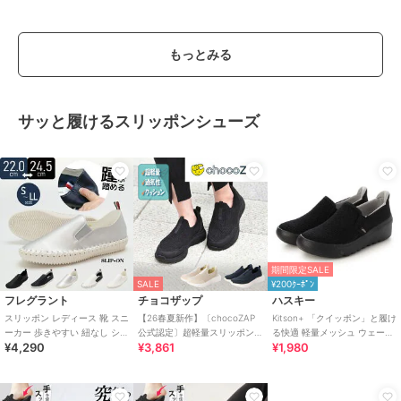
もっとみる
サッと履けるスリッポンシューズ
期間限定SALE
SALE
¥200ｸｰﾎﾟﾝ
フレグラント
チョコザップ
ハスキー
スリッポン レディース 靴 スニ
【26春夏新作】〔chocoZAP
Kitson+ 「クイッポン」と履け
ーカー 歩きやすい 紐なし シン
公式認定〕超軽量スリッポン
る快適 軽量メッシュ ウェーブ
¥4,290
¥3,861
¥1,980
プル らくちん 履きやすい
スニーカー
ソール スリッポン スニーカー