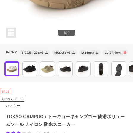
1/20
IVORY
S(22.5～23cm)
△
M(23.5cm)
△
L(24cm)
△
LL(24.5cm)
残り1
SALE
期間限定セール
ハスキー
TOKYO CAMPGO / トーキョーキャンプゴー 防滑ボリュー
ムソール ナイロン 防水スニーカー