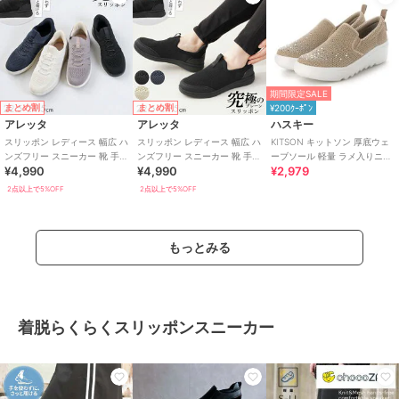
期間限定SALE
まとめ割
まとめ割
¥200ｸｰﾎﾟﾝ
アレッタ
アレッタ
ハスキー
スリッポン レディース 幅広 ハ
スリッポン レディース 幅広 ハ
KITSON キットソン 厚底ウェ
ンズフリー スニーカー 靴 手を
ンズフリー スニーカー 靴 手を
ーブソール 軽量 ラメ入りニッ
¥4,990
¥4,990
¥2,979
使わず履ける ゴム紐 きれいめ
使わず履ける プレーン きれい
ト スリッポン
め
2点以上で5%OFF
2点以上で5%OFF
もっとみる
着脱らくらくスリッポンスニーカー