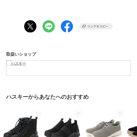
取り外し可能なカップインソールは手入れが簡単です。
ライニングには通気性のあるメッシュを使用し、快適性を保つ工夫も
されています。
足元の当たりには厚手のスポンジが配慮されており、全体として機能
性とデザイン性を兼ね備えた一足に仕上がっています。
【サイズ感】
普段23.5cmを履いているスタッフでMサイズでジャストでした。
取扱いショップ
※サイズ感には個人差がある為、ご参考程度にお考え下さい。
※完全防水ではございませんのでご注意ください。
期間限定セール開催中
ハスキーからあなたへのおすすめ
ブランド
ハスキー
ショップ
ハスキー
商品カテゴリ
シューズ
／
スニーカー
性別タイプ
レディース
シューズ
／
スニーカー