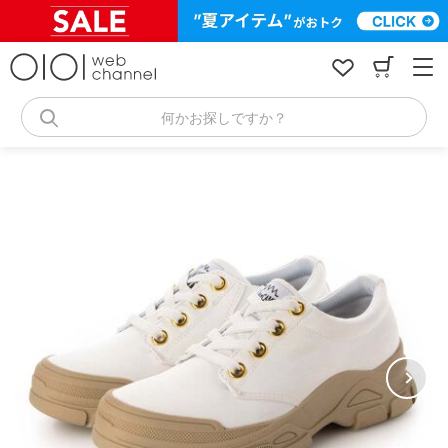
コ
ン
テ
ン
ツ
へ
何かお探しですか？
ス
キ
ッ
プ