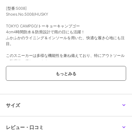
[型番:5008]
Shoes.No.5008/HUSKY
TOKYO CAMPGO/トーキョーキャンプゴー
4cm4時間防水＆防滑設計で雨の日にも活躍！
ふかふかのライニング＆インソールを用いた、快適な履き心地にも注
目。
このスニーカーは多様な機能性を兼ね備えており、特にアウトソール
は防滑性に優れています。
深い溝が施されており、さまざまな路面でグリップ力がありますが、
すべての状況で滑らないわけではないため注意が必要です。
また、防水性にも優れており、アッパー下部には防水シートが挟み込
まれており、接地面から4cmの高さまで4時間防水設計になっていま
す。
フィット感を調整できるレースアップデザイン、伸縮性のあるサイド
サイズ
ゴアが採用されており、簡単に着脱できます。
厚底デザインのウェッジソールは、スタイルにアクセントを加えなが
ら過度なバランスにならない絶妙な高さになります。
レビュー・口コミ
さらに、ラバー素材の耐久性のある本底を使用。