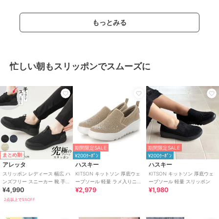
もっとみる
忙しい朝もスリッポンでスムーズに
期間限定SALE
期間限定SALE
まとめ割
¥200ｸｰﾎﾟﾝ
¥200ｸｰﾎﾟﾝ
アレッタ
ハスキー
ハスキー
スリッポン レディース 幅広 ハ
KITSON キットソン 厚底ウェ
KITSON キットソン 厚底ウェ
ンズフリー スニーカー 靴 手を
ーブソール 軽量 ラメ入りニッ
ーブソール 軽量 スリッポン
¥4,990
¥2,979
¥1,980
使わず履ける プレーン きれい
ト スリッポン
め
2点以上で5%OFF