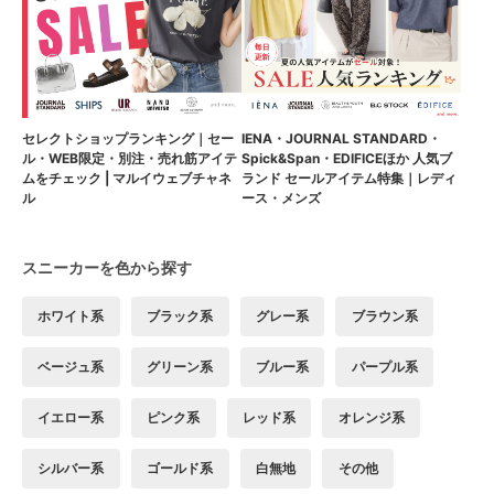
セレクトショップランキング｜セー
IENA・JOURNAL STANDARD・
ル・WEB限定・別注・売れ筋アイテ
Spick&Span・EDIFICEほか 人気ブ
ムをチェック | マルイウェブチャネ
ランド セールアイテム特集｜レディ
ル
ース・メンズ
スニーカーを色から探す
ホワイト系
ブラック系
グレー系
ブラウン系
ベージュ系
グリーン系
ブルー系
パープル系
イエロー系
ピンク系
レッド系
オレンジ系
シルバー系
ゴールド系
白無地
その他