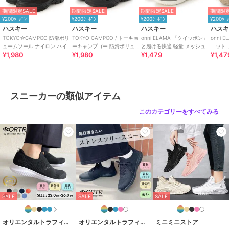
カラー
IVORY、BL/BL、KHAKI
期間限定SALE
期間限定SALE
期間限定SALE
期間限定
¥200ｸｰﾎﾟﾝ
¥200ｸｰﾎﾟﾝ
¥200ｸｰﾎﾟﾝ
¥200ｸｰ
サイズ
5サイズ展開
ハスキー
ハスキー
ハスキー
ハス
素材
アッパー/撥水ナイロン、アウトソ
TOKYO☆CAMPGO 防滑ボリ
TOKYO CAMPGO / トーキョ
onni ELAMA 「クイッポン」
onni 
ュームソール ナイロン ハイ
ーキャンプゴー 防滑ボリュー
と履ける快適 軽量 メッシュ
ニット
ール/合成ゴム
¥1,980
¥1,980
¥1,479
¥1,47
カット防水スニーカー
ムソール 防水スリッポンスニ
レースアップカジュアルスニ
ットシ
商品のお取り扱い方法
ーカー
ーカー
原産国
中国
スニーカーの類似アイテム
このカテゴリーをすべてみる
SALE
SALE
SALE
オリエンタルトラフィック
オリエンタルトラフィック
ミニミニストア