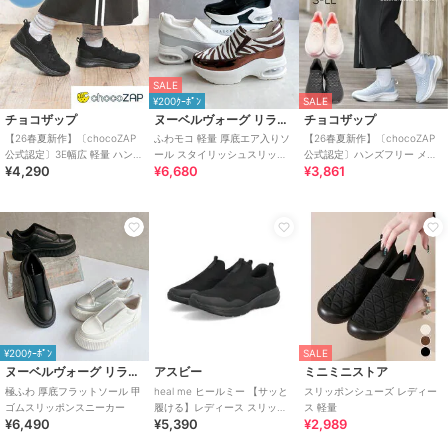
SALE
¥200ｸｰﾎﾟﾝ
SALE
チョコザップ
ヌーベルヴォーグ リラックス
チョコザップ
【26春夏新作】〔chocoZAP
ふわモコ 軽量 厚底エア入りソ
【26春夏新作】〔chocoZAP
公式認定〕3E幅広 軽量 ハンズ
ール スタイリッシュスリッポ
公式認定〕ハンズフリー メッ
¥4,290
¥6,680
¥3,861
フリー スリッポン スニーカー
ン
シュニット スリッポン
¥200ｸｰﾎﾟﾝ
SALE
ヌーベルヴォーグ リラックス
アスビー
ミニミニストア
極ふわ 厚底フラットソール 甲
heal me ヒールミー 【サッと
スリッポンシューズ レディー
ゴムスリッポンスニーカー
履ける】レディース スリッポ
ス 軽量
¥6,490
¥5,390
¥2,989
ンスニーカー 幅広3E 軽量