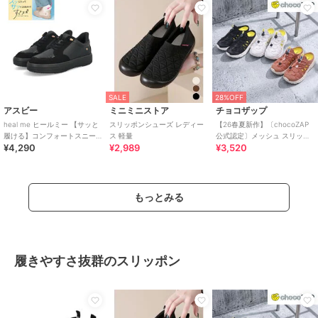
SALE
28%OFF
アスビー
ミニミニストア
チョコザップ
heal me ヒールミー 【サッと
スリッポンシューズ レディー
【26春夏新作】〔chocoZAP
履ける】コンフォートスニー
ス 軽量
公式認定〕メッシュ スリッポ
¥4,290
¥2,989
¥3,520
カー【幅広3E/軽量/滑りにく
ン スニーカーサンダル
い】
もっとみる
履きやすさ抜群のスリッポン