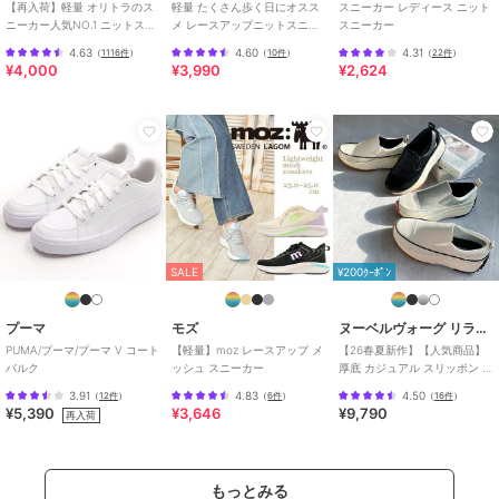
【再入荷】軽量 オリトラのス
軽量 たくさん歩く日にオスス
スニーカー レディース ニット
ニーカー人気NO.1 ニットスニ
メ レースアップニットスニー
スニーカー
ーカー スリッポン /3709
カー スリッポン /OT3765
4.63
4.60
4.31
（
1116件
）
（
10件
）
（
22件
）
¥4,000
¥3,990
¥2,624
SALE
¥200ｸｰﾎﾟﾝ
プーマ
モズ
ヌーベルヴォーグ リラックス
PUMA/プーマ/プーマ V コート
【軽量】moz レースアップ メ
【26春夏新作】【人気商品】
バルク
ッシュ スニーカー
厚底 カジュアル スリッポン ス
ニーカー
3.91
4.83
4.50
（
12件
）
（
6件
）
（
16件
）
¥5,390
¥3,646
¥9,790
再入荷
もっとみる