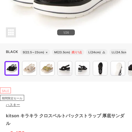
1/26
BLACK
S(22.5～23cm)
×
M(23.5cm)
残り1点
L(24cm)
△
LL(24.5cm)
SALE
期間限定セール
ハスキー
kitson キラキラ クロスベルトバックストラップ 厚底サンダ
ル