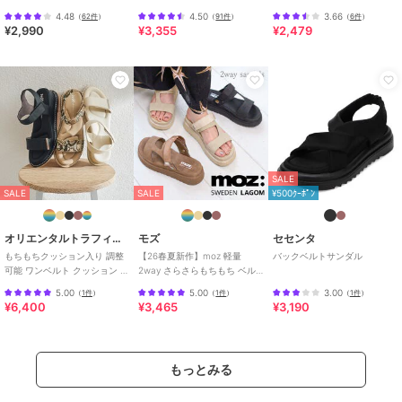
ンダル
4.48
4.50
3.66
（
62件
）
（
91件
）
（
6件
）
¥2,990
¥3,355
¥2,479
SALE
SALE
SALE
¥500ｸｰﾎﾟﾝ
オリエンタルトラフィック
モズ
セセンタ
もちもちクッション入り 調整
【26春夏新作】moz 軽量
バックベルトサンダル
可能 ワンベルト クッション ウ
2way さらさらもちもち ベル
エッジ サンダル /52205
クロサンダル
5.00
5.00
3.00
（
1件
）
（
1件
）
（
1件
）
¥6,400
¥3,465
¥3,190
もっとみる