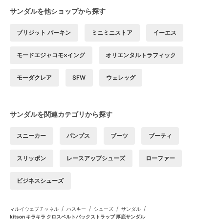
サンダルを他ショップから探す
ブリジット バーキン
ミニミニストア
イーエス
モードエジャコモ×イング
オリエンタルトラフィック
モーダクレア
SFW
ウェレッグ
サンダルを関連カテゴリから探す
スニーカー
パンプス
ブーツ
ブーティ
スリッポン
レースアップシューズ
ローファー
ビジネスシューズ
/
/
/
/
マルイウェブチャネル
ハスキー
シューズ
サンダル
kitson キラキラ クロスベルトバックストラップ 厚底サンダル