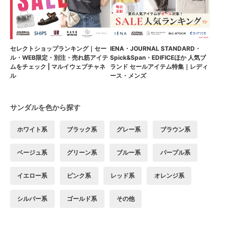
セレクトショップランキング｜セー
IENA・JOURNAL STANDARD・
ル・WEB限定・別注・売れ筋アイテ
Spick&Span・EDIFICEほか 人気ブ
ムをチェック | マルイウェブチャネ
ランド セールアイテム特集｜レディ
ル
ース・メンズ
サンダルを色から探す
ホワイト系
ブラック系
グレー系
ブラウン系
ベージュ系
グリーン系
ブルー系
パープル系
イエロー系
ピンク系
レッド系
オレンジ系
シルバー系
ゴールド系
その他