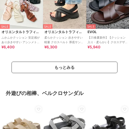
SALE
SALE
SALE
オリエンタルトラフィック
オリエンタルトラフィック
EVOL
ふかふかクッション 安定感が
柔らかクッション 歩きやすい
【25春夏新作】【クッション
あり歩きやすい アシンメトリ
軽量 クロスベルト 厚底サンダ
入り・柔らかい】クロスデザ
¥6,400
¥6,300
¥5,940
ーストラップヒール サンダル
ル /51201
インフラットサンダル IY5647
/51230
もっとみる
外遊びの相棒、ベルクロサンダル