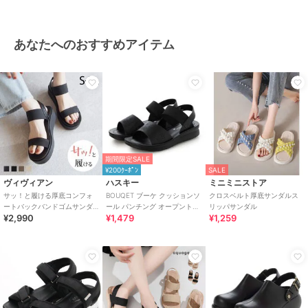
あなたへのおすすめアイテム
期間限定SALE
¥200ｸｰﾎﾟﾝ
SALE
ヴィヴィアン
ハスキー
ミニミニストア
サッ！と履ける厚底コンフォ
BOUQET ブーケ クッションソ
クロスベルト厚底サンダルス
ートバックバンドゴムサンダ
ール パンチング オープントゥ
リッパサンダル
¥2,990
¥1,479
¥1,259
ル
サンダル