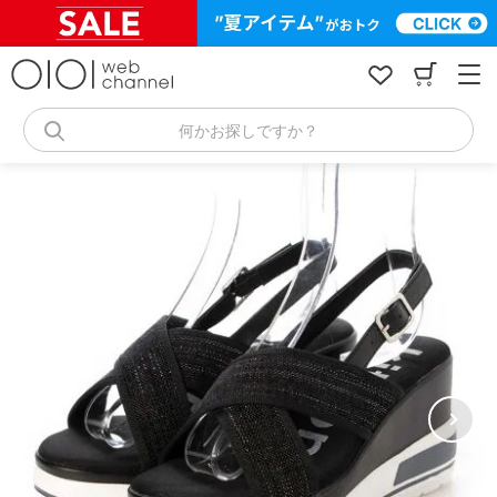
コ
ン
テ
ン
ツ
へ
何かお探しですか？
ス
キ
ッ
プ