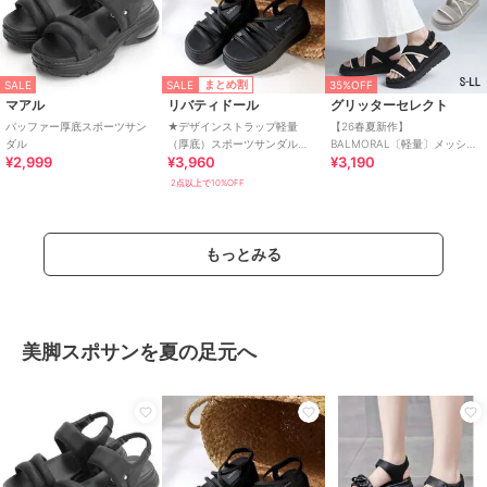
SALE
まとめ割
SALE
35%OFF
マアル
リバティドール
グリッターセレクト
パッファー厚底スポーツサン
★デザインストラップ軽量
【26春夏新作】
ダル
（厚底）スポーツサンダル
BALMORAL〔軽量〕メッシュ
¥2,999
¥3,960
¥3,190
★4188
クロスベルト スポーツサンダ
ル
2点以上で10%OFF
もっとみる
美脚スポサンを夏の足元へ