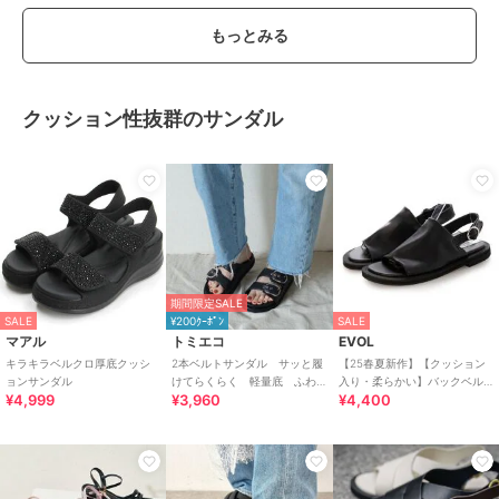
もっとみる
クッション性抜群のサンダル
期間限定SALE
SALE
¥200ｸｰﾎﾟﾝ
SALE
マアル
トミエコ
EVOL
キラキラベルクロ厚底クッシ
2本ベルトサンダル サッと履
【25春夏新作】【クッション
ョンサンダル
けてらくらく 軽量底 ふわ
入り・柔らかい】バックベル
¥4,999
¥3,960
¥4,400
ふわもちもちクッション
トフラットサンダル IY5640