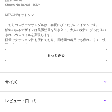
Shoes.No.1026/HUSKY
KITSON/キットソン
こちらのスポーツサンダルは、春夏にぴったりのアイテムです。
傾斜のあるデザインは美脚効果を引き立て、大人の女性にぴったりの
きれいめスタイルを実現します。
軽量でクッション性も優れており、長時間の着用でも疲れにくく、快
適に過ごせます。
バックストラップが足をしっかりと支え、安定感を提供しつつ、カジ
ュアルなデニムコーデにもマッチします。
また、キラキラと輝くラメが施されており、シンプルなスタイルに華
やかさをプラスします。
普段使いからお出かけまで幅広く活躍する一足です。
上品さとカジュアルさを兼ね備えた春夏のコーディネートに欠かせな
サイズ
いアイテムです。
アウトソールのラインは視覚的なメリハリを生み出し、足元をすっき
りと見せる効果もあります。
レビュー・口コミ
【サイズに関して】