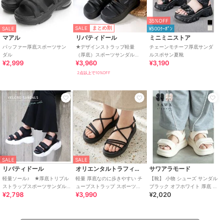
35%OFF
SALE
まとめ割
SALE
¥500ｸｰﾎﾟﾝ
マアル
リバティドール
ミニミニストア
パッファー厚底スポーツサン
★デザインストラップ軽量
チェーンモチーフ厚底サンダ
ダル
（厚底）スポーツサンダル
ルスポサン夏靴
¥2,999
¥3,960
¥3,190
★4188
2点以上で10%OFF
SALE
SALE
リバティドール
オリエンタルトラフィック
サワアラモード
軽量ソール♪ ★厚底トリプル
軽量 厚底なのに歩きやすい チ
【靴】 小物 シューズ サンダル
ストラップスポーツサンダル
ューブストラップ スポーツサ
ブラック オフホワイト 厚底 軽
¥2,798
¥3,990
¥2,020
★4084
ンダル /55204
量 美脚 歩きやすい スポサン
夏