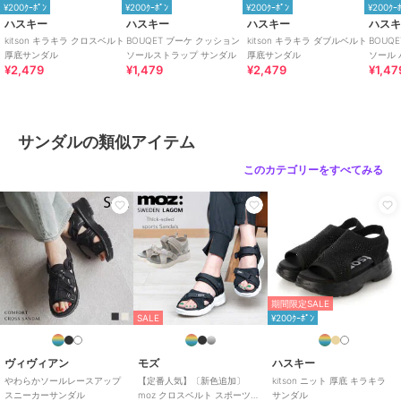
¥200ｸｰﾎﾟﾝ
¥200ｸｰﾎﾟﾝ
¥200ｸｰﾎﾟﾝ
¥200ｸｰ
サイズ
4サイズ展開
ハスキー
ハスキー
ハスキー
ハス
素材
アッパー:ポリウレタン、アウトソ
kitson キラキラ クロスベルト
BOUQET ブーケ クッション
kitson キラキラ ダブルベルト
BOUQ
厚底サンダル
ソールストラップ サンダル
厚底サンダル
ソール パンチング オープン
ール：ポリウレタン
¥2,479
¥1,479
¥2,479
¥1,47
トゥ 
商品のお取り扱い方法
原産国
中国
サンダルの類似アイテム
このカテゴリーをすべてみる
期間限定SALE
SALE
¥200ｸｰﾎﾟﾝ
ヴィヴィアン
モズ
ハスキー
やわらかソールレースアップ
【定番人気】〔新色追加〕
kitson ニット 厚底 キラキラ
スニーカーサンダル
moz クロスベルト スポーツサ
サンダル