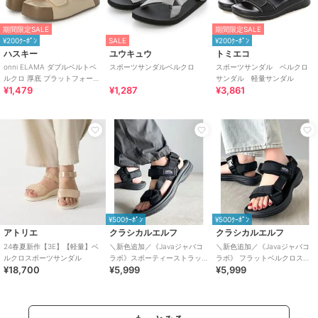
期間限定SALE
期間限定SALE
¥200ｸｰﾎﾟﾝ
SALE
¥200ｸｰﾎﾟﾝ
ハスキー
ユウキュウ
トミエコ
onni ELAMA ダブルベルトベ
スポーツサンダルベルクロ
スポーツサンダル ベルクロ
ルクロ 厚底 プラットフォーム
サンダル 軽量サンダル
¥1,479
¥1,287
¥3,861
サンダル
¥500ｸｰﾎﾟﾝ
¥500ｸｰﾎﾟﾝ
アトリエ
クラシカルエルフ
クラシカルエルフ
24春夏新作【3E】【軽量】ベ
＼新色追加／《Javaジャバコ
＼新色追加／《Javaジャバコ
ルクロスポーツサンダル
ラボ》スポーティーストラッ
ラボ》 フラットベルクロスポ
¥18,700
¥5,999
¥5,999
プベルクロサンダル
ーツサンダル ストラップあり