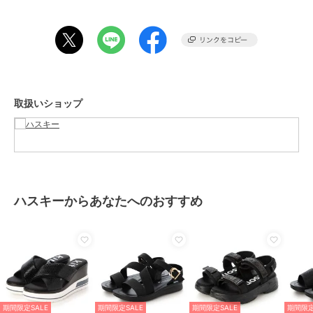
普段23.5を着用している足が華奢なスタッフがMサイズを着用でゆっ
たりでした。サンダルなので足が細めの方は普段のサイズよりワンサ
イズダウンでも良さそうです。
「kitson」はアメリカLA.発のセレブ御用達のセレクトショップで
す。2000年3月にロサンゼルスに第1号店を出店、2008年に日本上陸
して以来、『ファッションだけでなく、理想のライフスタイルを提案
取扱いショップ
しているkitson』は国内でも高い支持を受けており、そのkitsonファ
ンの中にはセレブリティやモデルも多く、彼女達が身につけた事で、
日本でもブランドとして認知されました。
期間限定セール開催中
ハスキーからあなたへのおすすめ
ブランド
ハスキー
ショップ
ハスキー
商品カテゴリ
シューズ
／
サンダル
性別タイプ
レディース
シューズ
／
サンダル
カラー
BLACK、BEIGE、LIME
期間限定SALE
期間限定SALE
期間限定SALE
期間限定