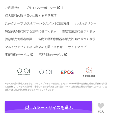
ご利用規約
プライバシーポリシー
個人情報の取り扱いに関する同意条項
丸井グループ カスタマーハラスメント対応方針
cookieポリシー
特定商取引に関する法律に基づく表示
古物営業法に基づく表示
酒類販売管理者標識
高度管理医療機器等販売許可に基づく表示
マルイウェブチャネル出店のお問い合わせ
サイトマップ
宅配買取サービス
宅配収納サービス
※セール商品の比較対象価格はマルイウェブチャネル旧価格、またはメーカー希望小売価格に現在の消費税を加算
した価格です。※セール期間中、予告なく価格が変更となる場合・マルイ店舗価格と異なる場合がございます。お
支払いはご注文時の価格となりますのでご了承ください。
カラー・サイズを選ぶ
Copyright All Rights Reserved. MARUI Co., Ltd
50人