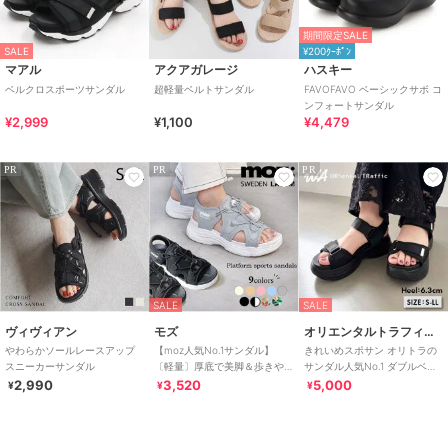
期間限定SALE
SALE
¥200ｸｰﾎﾟﾝ
マアル
アクアガレージ
ハスキー
ベルクロスポーツサンダル
超軽量ベルトサンダル
FAVOFAVO ベーシックサボ コ
ンフォートサンダル
¥2,999
¥1,100
¥4,479
PR
PR
PR
SALE
SALE
ヴィヴィアン
モズ
オリエンタルトラフィック
やわらかソールレースアップ
【moz人気No.1サンダル】
きれいめスポサン オリトラの
スニーカーサンダル
〔軽量〕厚底で美脚＆歩きや
サンダル人気No.1 ダブルベル
すい！疲れにくいフィット感
ト スポーツサンダル /42207
2,990
3,520
5,000
¥
¥
¥
のスポーツサンダル