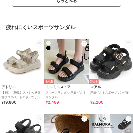
もっとみる
疲れにくいスポーツサンダル
SALE
SALE
アトリエ
ミニミニストア
マアル
【3E】【軽量】ストレッチ素
スポーツサンダル 厚底 ベルト
厚底ベルトスポーツサンダル
材クロスベルトスポーツサン
サンダル
¥19,800
¥2,489
¥2,200
ダル