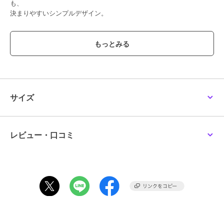
も、
決まりやすいシンプルデザイン。
【機能性】
◆接触冷感
ひんやりとしたタッチで夏でも快適な着心地
◆速乾
汗や湿気を素早く乾燥させることで、着用時の快適性を高めてくれま
す。
◆紫外線防止
サイズ
紫外線をカットしてくれるので、着るだけで紫外線対策が叶います。
◆2wayストレッチ
縦横に伸縮する快適な着心地
◆Easy Care
レビュー・口コミ
ご自宅でのお手入れが簡単
【素材の特徴】
キレイ×リラックスをキーワードに夏に快適に着用していただける素
材”ki re ri”接触冷感、
UVカット、速乾機能が謳え、2WAYに良く伸びる上、イージーケア性
にも優れた素材となっております。サラッとした着用感と落ち感、適
度にナチュラルな表情感がポイントとなっています。