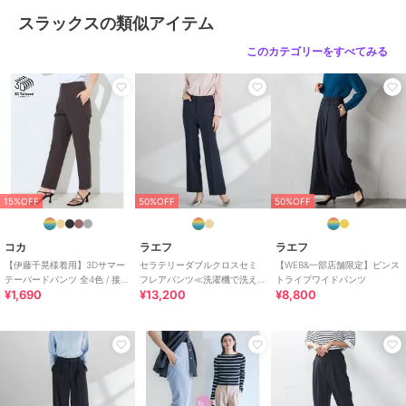
スラックスの類似アイテム
ブランド
ラエフ
このカテゴリーをすべてみる
ショップ
ラエフ
商品カテゴリ
パンツ
／
スラックス
性別タイプ
レディース
パンツ
／
スラックス
カラー
キャメル、ブラック、チャコール
グレー
15%OFF
50%OFF
50%OFF
サイズ
7号,9号,11号
素材
ポリエステル100％
コカ
ラエフ
ラエフ
商品のお取り扱い方法
【伊藤千晃様着用】3Dサマー
セラテリーダブルクロスセミ
【WEB&一部店舗限定】ピンス
テーパードパンツ 全4色 / 接触
フレアパンツ≪洗濯機で洗え
トライプワイドパンツ
お手入れ
洗濯機、漂白不可、タンブル乾燥
¥1,690
¥13,200
¥8,800
冷感・シワになりにくい
る≫
不可、自然乾燥、アイロン仕上げ
可、ドライ可、ウエットクリーニ
ング可
特徴
パンツ
ポリエステル素材
/
無地
/
洗え