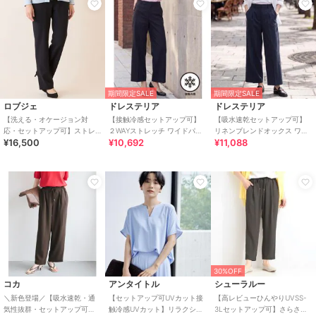
期間限定SALE
期間限定SALE
ロブジェ
ドレステリア
ドレステリア
【洗える・オケージョン対
【接触冷感セットアップ可】
【吸水速乾セットアップ可】
応・セットアップ可】ストレ
２WAYストレッチ ワイドパン
リネンブレンドオックス ワイ
¥16,500
¥10,692
¥11,088
ッチストレートパンツ
ツ
ドパンツ
30%OFF
コカ
アンタイトル
シューラルー
＼新色登場／【吸水速乾・通
【セットアップ可UVカット接
【高レビューひんやりUVSS-
気性抜群・セットアップ可
触冷感UVカット】リラクシー
3Lセットアップ可】さらさら