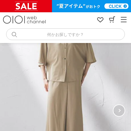
コ
ン
テ
ン
ツ
へ
何かお探しですか？
ス
キ
ッ
プ