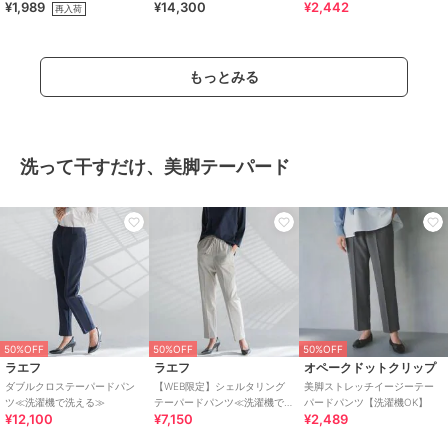
¥1,989
¥14,300
¥2,442
能】シボサテンライクイージ
キーVネックブラウス
ぷるん イージーテーパードパ
再入荷
ーパンツ 全6色
ンツ
もっとみる
洗って干すだけ、美脚テーパード
50%OFF
50%OFF
50%OFF
ラエフ
ラエフ
オペークドットクリップ
ダブルクロステーパードパン
【WEB限定】シェルタリング
美脚ストレッチイージーテー
ツ≪洗濯機で洗える≫
テーパードパンツ≪洗濯機で
パードパンツ【洗濯機OK】
¥12,100
¥7,150
¥2,489
洗える≫