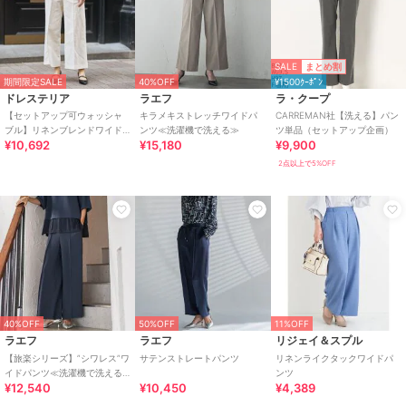
SALE
まとめ割
期間限定SALE
40%OFF
¥1500ｸｰﾎﾟﾝ
ドレステリア
ラエフ
ラ・クープ
【セットアップ可ウォッシャ
キラメキストレッチワイドパ
CARREMAN社【洗える】パン
ブル】リネンブレンドワイド
ンツ≪洗濯機で洗える≫
ツ単品（セットアップ企画）
¥10,692
¥15,180
¥9,900
パンツ
2点以上で5%OFF
40%OFF
50%OFF
11%OFF
ラエフ
ラエフ
リジェイ＆スプル
【旅楽シリーズ】”シワレス”ワ
サテンストレートパンツ
リネンライクタックワイドパ
イドパンツ≪洗濯機で洗える
ンツ
¥12,540
¥10,450
¥4,389
≫