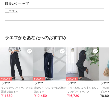
取扱いショップ
----------------------------------------------------------------
洗濯方法
家庭洗濯：液温は40℃を限度とし、洗濯機で弱い洗濯ができる。
自然乾燥：日陰の吊り干しがよい。
アイロン：底面温度160℃を限度としてアイロン仕上げができる。
ドライクリーニング：石油系溶剤による弱いドライクリーニングがで
きる。
ラエフからあなたへのおすすめ
----------------------------------------------------------------
※画像の商品はサンプルとなりますので実際の商品と仕様、加工、サ
イズが若干異なる場合がございます。
※お客様のモニター環境により実際のお色と多少異なる場合がござい
ます。
※撮影状況や光の当たり具合により、色合いが異なって見える場合が
ございます。
※商品タグに記載されたサイズはヌードサイズです。実際の商品のサ
40%OFF
50%OFF
20%OFF
イズは商品情報の実寸をご確認ください。
ラエフ
ラエフ
ラエフ
ラエ
キレリテーパードパンツ≪洗
麻調ワイドパンツ≪洗濯機で
【極・名品パンツ】シェルタ
【WEB
関連ワード：la.f… ラ エフ レディース 新作 大人コーデ シンプル フォ
濯機で洗える≫
洗える≫
リングワイドパンツ
ビュー★
¥11,880
¥10,450
¥16,720
¥8,8
タンク
ーマル モード マニッシュ 2025春夏 2025SS 春夏 夏物 夏服 機能性
ワイドパンツ スラックス