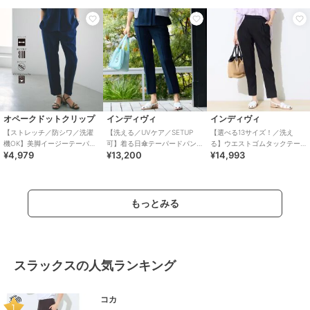
オペークドットクリップ
インディヴィ
インディヴィ
【ストレッチ／防シワ／洗濯
【洗える／UVケア／SETUP
【選べる13サイズ！／洗え
機OK】美脚イージーテーパー
可】着る日傘テーパードパン
る】ウエストゴムタックテー
¥4,979
¥13,200
¥14,993
ドパンツ《SS～LL／5col／セ
ツ
パード褒められパンツ
ットアップ可／丈が選べ
もっとみる
スラックスの人気ランキング
コカ