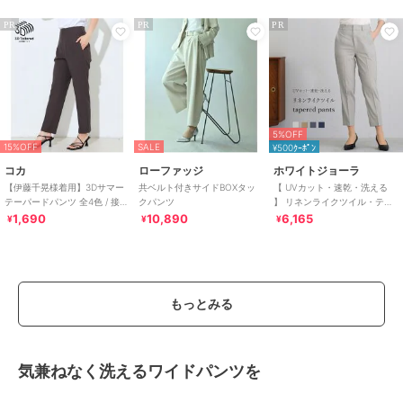
PR
PR
PR
5%OFF
15%OFF
SALE
¥500ｸｰﾎﾟﾝ
コカ
ローファッジ
ホワイトジョーラ
【伊藤千晃様着用】3Dサマー
共ベルト付きサイドBOXタッ
【 UVカット・速乾・洗える
テーパードパンツ 全4色 / 接触
クパンツ
】 リネンライクツイル・テー
冷感・シワになりにくい
パードパンツ
1,690
10,890
6,165
¥
¥
¥
もっとみる
気兼ねなく洗えるワイドパンツを