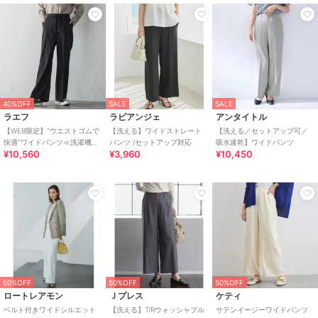
40%OFF
SALE
SALE
ラエフ
ラビアンジェ
アンタイトル
【WEB限定】”ウエストゴムで
【洗える】ワイドストレート
【洗える／セットアップ可／
快適”ワイドパンツ≪洗濯機で
パンツ /セットアップ対応
吸水速乾】ワイドパンツ
¥10,560
¥3,960
¥10,450
洗える≫
50%OFF
50%OFF
50%OFF
ロートレアモン
Ｊプレス
ケティ
ベルト付きワイドシルエット
【洗える】T/Rウォッシャブル
サテンイージーワイドパンツ