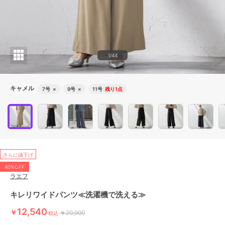
1/44
キャメル
7号
×
9号
×
11号
残り1点
さらに値下げ
40%OFF
ラエフ
キレリワイドパンツ≪洗濯機で洗える≫
12,540
￥
￥20,900
税込