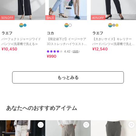
る
/
ルーズストレート
/
ワイ
ド・バギー
/
ストレートパンツ
/
ミッドライズ
/
ハイライズ
/
ラ
50%OFF
SALE
40%OFF
イフスタイル
/
パーティー・結婚
式・二次会
/
セレモニー・入学
式・卒業式
/
就活
ラエフ
コカ
ラエフ
パーフェクトジャージワイド
【限定値下げ】イージーケア
【大きいサイズ】キレリテー
スラックス
パンツ≪洗濯機で洗える≫
3Dストレッチハイウエストパ
パードパンツ≪洗濯機で洗え
¥10,450
¥12,540
ンツ
る≫
ポリエステル素材
/
無地
/
洗え
4.42
（
35件
）
る
/
ルーズストレート
/
ワイ
¥990
ド・バギー
/
ストレートパンツ
/
ミッドライズ
/
ハイライズ
/
ラ
イフスタイル
/
パーティー・結婚
もっとみる
式・二次会
/
セレモニー・入学
式・卒業式
/
就活
原産国
ベトナム
あなたへのおすすめアイテム