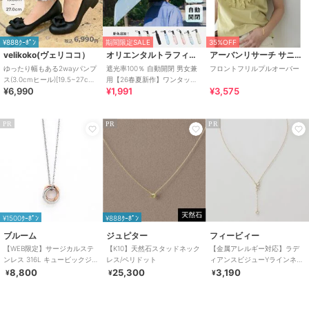
¥888ｸｰﾎﾟﾝ
期間限定SALE
35%OFF
velikoko(ヴェリココ）
オリエンタルトラフィック
アーバンリサーチ サニーレーベル
ゆったり幅もある2wayパンプ
遮光率100％ 自動開閉 男女兼
フロントフリルプルオーバー
ス(3.0cmヒール)[19.5~27cm]
用【26春夏新作】ワンタッチ
¥6,990
¥1,991
¥3,575
ラクチンきれいシューズ
晴雨兼用 折りたたみ傘 /G-
0601
PR
PR
PR
¥1500ｸｰﾎﾟﾝ
¥888ｸｰﾎﾟﾝ
ブルーム
ジュピター
フィービィー
【WEB限定】サージカルステ
【K10】天然石スタッドネック
【金属アレルギー対応】ラデ
ンレス 316L キュービックジル
レス/ペリドット
ィアンスビジューYラインネッ
コニア ペアネックレス（レデ
クレス ゴールド
8,800
25,300
3,190
¥
¥
¥
ィース）