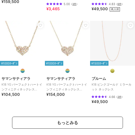
¥159,500
（中）
ス
5.00
4.83
（
3件
）
（
6件
）
¥3,465
¥49,500
再入荷
¥1000ｸｰﾎﾟﾝ
¥1000ｸｰﾎﾟﾝ
¥1500ｸｰﾎﾟﾝ
サマンサティアラ
サマンサティアラ
ブルーム
K18 YG パーフェクトハートイ
K18 YG パーフェクトハートイ
K18 ピンクゴールド ミラーカ
ンフィニティネックレス
ンフィニティネックレス
ット ネックレス
¥104,500
¥154,000
（小）
（中）
4.66
（
3件
）
¥49,500
もっとみる