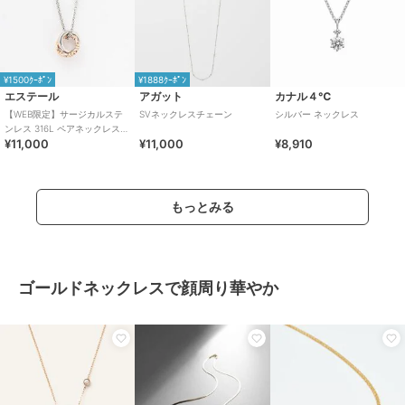
¥1500ｸｰﾎﾟﾝ
¥1888ｸｰﾎﾟﾝ
エステール
アガット
カナル４℃
【WEB限定】サージカルステ
SVネックレスチェーン
シルバー ネックレス
ンレス 316L ペアネックレス
¥11,000
¥11,000
¥8,910
（レディース）
もっとみる
ゴールドネックレスで顔周り華やか