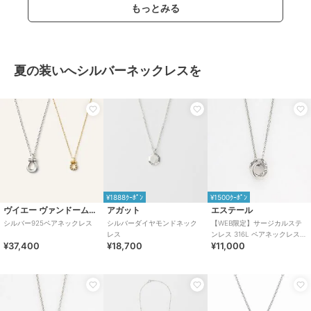
もっとみる
夏の装いへシルバーネックレスを
¥1888ｸｰﾎﾟﾝ
¥1500ｸｰﾎﾟﾝ
ヴイエー ヴァンドーム青山
アガット
エステール
シルバー925ペアネックレス
シルバーダイヤモンドネック
【WEB限定】サージカルステ
レス
ンレス 316L ペアネックレス
¥37,400
¥18,700
¥11,000
（メンズ）