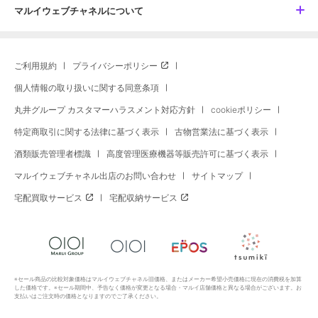
マルイウェブチャネルについて
ご利用規約
プライバシーポリシー
個人情報の取り扱いに関する同意条項
丸井グループ カスタマーハラスメント対応方針
cookieポリシー
特定商取引に関する法律に基づく表示
古物営業法に基づく表示
酒類販売管理者標識
高度管理医療機器等販売許可に基づく表示
マルイウェブチャネル出店のお問い合わせ
サイトマップ
宅配買取サービス
宅配収納サービス
※セール商品の比較対象価格はマルイウェブチャネル旧価格、またはメーカー希望小売価格に現在の消費税を加算
した価格です。※セール期間中、予告なく価格が変更となる場合・マルイ店舗価格と異なる場合がございます。お
支払いはご注文時の価格となりますのでご了承ください。