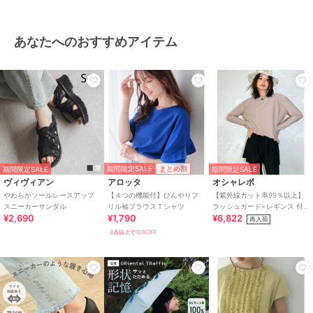
あなたへのおすすめアイテム
期間限定SALE
まとめ割
期間限定SALE
期間限定SALE
ヴィヴィアン
アロッタ
オシャレボ
やわらかソールレースアップ
【４つの機能付】ひんやりフ
【紫外線カット率99％以上】
スニーカーサンダル
リル袖ブラウスＴシャツ
ラッシュガード×レギンス 付
¥2,690
¥1,790
¥6,822
き タンキニ
再入荷
3点以上で10%OFF