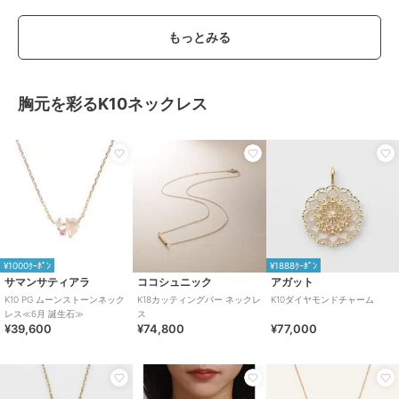
もっとみる
胸元を彩るK10ネックレス
¥1000ｸｰﾎﾟﾝ
¥1888ｸｰﾎﾟﾝ
サマンサティアラ
ココシュニック
アガット
K10 PG ムーンストーンネック
K18カッティングバー ネックレ
K10ダイヤモンドチャーム
レス≪6月 誕生石≫
ス
¥39,600
¥74,800
¥77,000