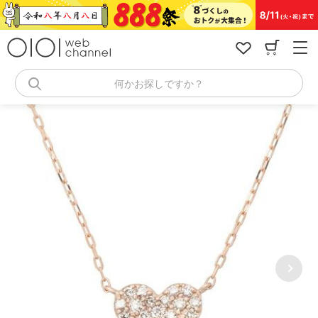
コ
ン
テ
ン
ツ
へ
何かお探しですか？
ス
キ
ッ
プ