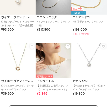
まとめ割
¥1888ｸｰﾎﾟﾝ
ヴイエー ヴァンドーム青山
ココシュニック
エルアンドコー
K18ピンクゴールド アコヤパー
K18フラットスネーク ネックレ
K18 喜平チェーンネックレス
ル ネックレス【6月の誕生石】
ス細
¥93,500
¥217,800
¥198,000
2点以上で10%OFF
期間限定SALE
ヴイエー ヴァンドーム青山
アンタイトル
カナル４℃
K10イエローゴールド、ダイヤ
【古畑星夏さん着用ステンレ
【一粒ダイヤモンド】K10ホワ
モンド2WAYネックレス
ス】レイヤードチェーンネッ
イトゴールド ネックレス
¥39,600
¥5,346
¥19,800
クレス