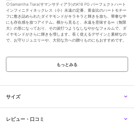
◇Samantha Tiara(サマンサティアラ)のK18 PG パーフェクトハート
インフィニティネックレス（小）永遠の定番、黄金比のハートモチー
フに敷き詰められたダイヤモンドがキラキラと輝きを放ち、華奢な中
にも存在感を放つアイテム。横から見ると、永遠を意味する∞（無限
大）の形になっており、その波打つようなしなやかなフォルムで、ダ
イヤモンドがさらに輝きを増します。長く使えるデザインと素材なの
で、お守りジュエリーや、大切な方への贈りものにもおすすめです。
ブランド
サマンサティアラ
ショップ
サマンサティアラ
商品カテゴリ
アクセサリー・ヘアアクセサリー
／
ネックレス・ペンダント
性別タイプ
レディース
サイズ
アクセサリー・ヘアアクセサリー
／
ネックレス・ペンダント
カラー
K18 SPG(PG)
レビュー・口コミ
サイズ
40cm
素材
K18 PG(SPG)×ダイヤモンド