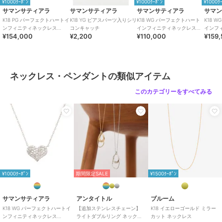
¥1000ｸｰﾎﾟﾝ
¥1000ｸｰﾎﾟﾝ
¥1000ｸ
サマンサティアラ
サマンサティアラ
サマンサティアラ
サマ
K18 PG パーフェクトハートイ
K18 YG ピアスパーツ入りシリ
K18 WG パーフェクトハート
K18 
ンフィニティネックレス
コンキャッチ
インフィニティネックレス
インフ
¥154,000
¥2,200
¥110,000
¥159
（中）
（小）
（中）
ネックレス・ペンダントの類似アイテム
このカテゴリーをすべてみる
¥1000ｸｰﾎﾟﾝ
期間限定SALE
¥1500ｸｰﾎﾟﾝ
サマンサティアラ
アンタイトル
ブルーム
K18 WG パーフェクトハートイ
【追加ステンレスチェーン】
K18 イエローゴールド ミラー
ンフィニティネックレス
ライトダブルリング ネックレ
カット ネックレス