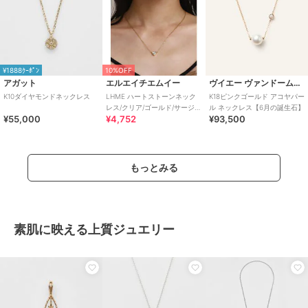
¥1888ｸｰﾎﾟﾝ
10%OFF
アガット
エルエイチエムイー
ヴイエー ヴァンドーム青山
K10ダイヤモンドネックレス
LHME ハートストーンネック
K18ピンクゴールド アコヤパー
レス/クリア/ゴールド/サージカ
ル ネックレス【6月の誕生石】
¥55,000
¥4,752
¥93,500
ルステンレス 金属アレルギー
対応
もっとみる
素肌に映える上質ジュエリー