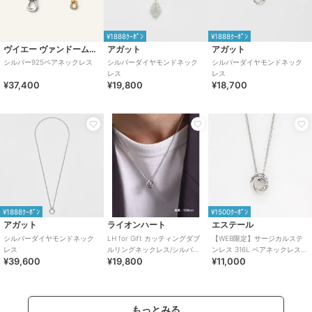
¥1888ｸｰﾎﾟﾝ
¥1888ｸｰﾎﾟﾝ
ヴイエー ヴァンドーム青山
アガット
アガット
シルバー925ペアネックレス
シルバーダイヤモンドネック
シルバーダイヤモンドネック
レス
レス
¥37,400
¥19,800
¥18,700
¥1888ｸｰﾎﾟﾝ
¥1500ｸｰﾎﾟﾝ
アガット
ライオンハート
エステール
シルバーダイヤモンドネック
LH for Gift カッティングダブ
【WEB限定】サージカルステ
レス
ルリングネックレス/シルバー
ンレス 316L ペアネックレス
¥39,600
¥19,800
¥11,000
925
（メンズ）
もっとみる