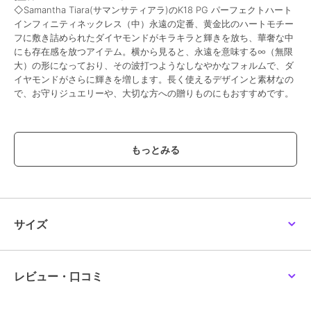
◇Samantha Tiara(サマンサティアラ)のK18 PG パーフェクトハート
インフィニティネックレス（中）永遠の定番、黄金比のハートモチー
フに敷き詰められたダイヤモンドがキラキラと輝きを放ち、華奢な中
にも存在感を放つアイテム。横から見ると、永遠を意味する∞（無限
大）の形になっており、その波打つようなしなやかなフォルムで、ダ
イヤモンドがさらに輝きを増します。長く使えるデザインと素材なの
で、お守りジュエリーや、大切な方への贈りものにもおすすめです。
ブランド
サマンサティアラ
ショップ
サマンサティアラ
商品カテゴリ
アクセサリー・ヘアアクセサリー
／
ネックレス・ペンダント
性別タイプ
レディース
サイズ
アクセサリー・ヘアアクセサリー
／
ネックレス・ペンダント
カラー
K18 SPG(PG)
レビュー・口コミ
サイズ
40cm
素材
K18 PG(SPG)×ダイヤモンド