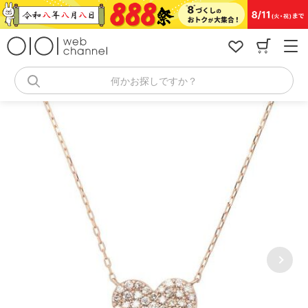
コ
ン
テ
ン
ツ
へ
何かお探しですか？
ス
キ
ッ
プ