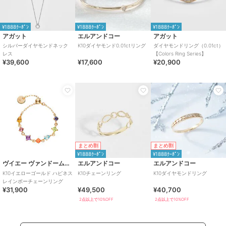
¥1888ｸｰﾎﾟﾝ
¥1888ｸｰﾎﾟﾝ
¥1888ｸｰﾎﾟﾝ
アガット
エルアンドコー
アガット
シルバーダイヤモンドネック
K10ダイヤモンド0.01ctリング
ダイヤモンドリング（0.01ct）
レス
【Colors Ring Series】
¥39,600
¥17,600
¥20,900
まとめ割
まとめ割
¥1888ｸｰﾎﾟﾝ
¥1888ｸｰﾎﾟﾝ
ヴイエー ヴァンドーム青山
エルアンドコー
エルアンドコー
K10イエローゴールド ハピネス
K10チェーンリング
K10ダイヤモンドリング
レインボーチェーンリング
¥31,900
¥49,500
¥40,700
2点以上で10%OFF
2点以上で10%OFF