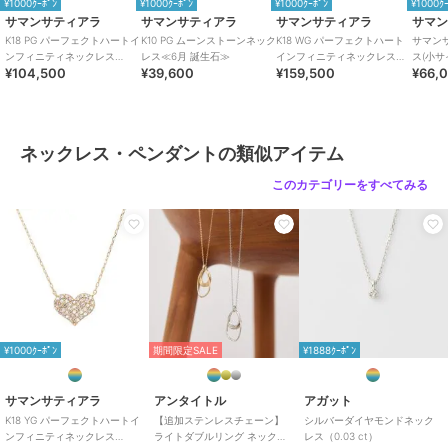
¥1000ｸｰﾎﾟﾝ
¥1000ｸｰﾎﾟﾝ
¥1000ｸｰﾎﾟﾝ
¥1000ｸ
サマンサティアラ
サマンサティアラ
サマンサティアラ
サマ
K18 PG パーフェクトハートイ
K10 PG ムーンストーンネック
K18 WG パーフェクトハート
サマン
ンフィニティネックレス
レス≪6月 誕生石≫
インフィニティネックレス
ス(小サ
¥104,500
¥39,600
¥159,500
¥66,
（小）
（中）
ネックレス・ペンダントの類似アイテム
このカテゴリーをすべてみる
¥1000ｸｰﾎﾟﾝ
期間限定SALE
¥1888ｸｰﾎﾟﾝ
サマンサティアラ
アンタイトル
アガット
K18 YG パーフェクトハートイ
【追加ステンレスチェーン】
シルバーダイヤモンドネック
ンフィニティネックレス
ライトダブルリング ネックレ
レス（0.03 ct）