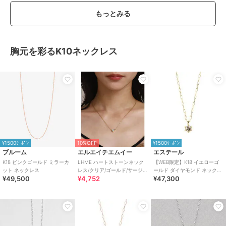
もっとみる
胸元を彩るK10ネックレス
¥1500ｸｰﾎﾟﾝ
10%OFF
¥1500ｸｰﾎﾟﾝ
ブルーム
エルエイチエムイー
エステール
K18 ピンクゴールド ミラーカ
LHME ハートストーンネック
【WEB限定】K18 イエローゴ
ット ネックレス
レス/クリア/ゴールド/サージカ
ールド ダイヤモンド ネックレ
¥49,500
¥4,752
¥47,300
ルステンレス 金属アレルギー
ス（0.06ct）
対応