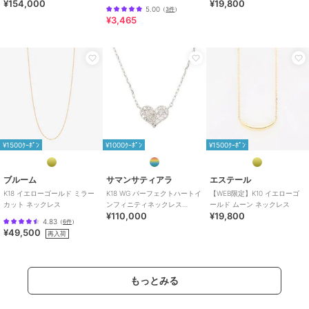
¥154,000
¥19,800
（中）
ス
5.00
（
3件
）
¥3,465
¥1500ｸｰﾎﾟﾝ
¥1000ｸｰﾎﾟﾝ
¥1500ｸｰﾎﾟﾝ
ブルーム
サマンサティアラ
エステール
K18 イエローゴールド ミラー
K18 WG パーフェクトハートイ
【WEB限定】K10 イエローゴ
カット ネックレス
ンフィニティネックレス
ールド ムーン ネックレス
¥110,000
¥19,800
（小）
4.83
（
6件
）
¥49,500
再入荷
もっとみる