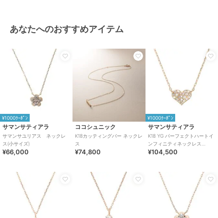
あなたへのおすすめアイテム
¥1000ｸｰﾎﾟﾝ
¥1000ｸｰﾎﾟﾝ
サマンサティアラ
ココシュニック
サマンサティアラ
サマンサユリアス ネックレ
K18カッティングバー ネックレ
K18 YG パーフェクトハートイ
ス(小サイズ)
ス
ンフィニティネックレス
¥66,000
¥74,800
¥104,500
（小）