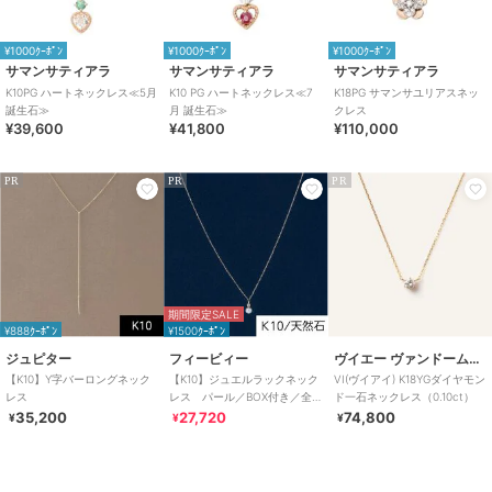
¥1000ｸｰﾎﾟﾝ
¥1000ｸｰﾎﾟﾝ
¥1000ｸｰﾎﾟﾝ
サマンサティアラ
サマンサティアラ
サマンサティアラ
K10PG ハートネックレス≪5月
K10 PG ハートネックレス≪7
K18PG サマンサユリアスネッ
誕生石≫
月 誕生石≫
クレス
¥39,600
¥41,800
¥110,000
PR
PR
PR
期間限定SALE
¥888ｸｰﾎﾟﾝ
¥1500ｸｰﾎﾟﾝ
ジュピター
フィービィー
ヴイエー ヴァンドーム青山
【K10】Y字バーロングネック
【K10】ジュエルラックネック
VI(ヴイアイ) K18YGダイヤモン
レス
レス パール／BOX付き／全
ド一石ネックレス（0.10ct）
長:40cm
35,200
27,720
74,800
¥
¥
¥