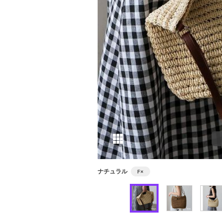
ナチュラル
F
×