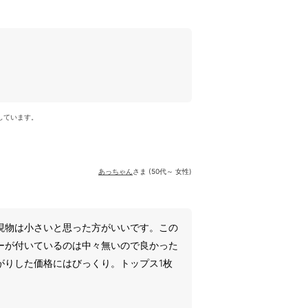
しています。
あっちゃん
さま (50代～ 女性)
現物は小さいと思った方がいいです。この
ーが付いているのは中々無いので良かった
がりした価格にはびっくり。トップス1枚