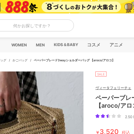
何かお探しですか？
コスメ
アニメ
KIDS＆BABY
WOMEN
MEN
バッグ
/
かごバッグ
/
ペーパーブレード3wayショルダーバッグ 【aroco/アロコ】
SALE
ヴィータフェリーチェ
ペーパーブレ
【aroco/ア
2.50 
3,520
￥
税込