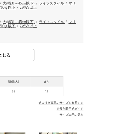
/
大(幅31～45cm以下)
/
ライフスタイル
/
マリ
700ｇ以下
/
2WAY以上
/
大(幅31～45cm以下)
/
ライフスタイル
/
マリ
700ｇ以下
/
2WAY以上
とじる
幅(最大)
まち
33
12
過去注文商品のサイズを参照する
身長別着用感ガイド
サイズ表示の見方