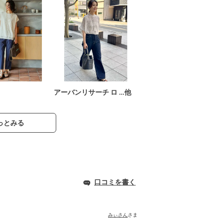
アーバンリサーチ ロ …他
っとみる
口コミを書く
みぃさん
さま