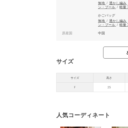
無地
/
透かし編み
ン・プール
/
軽量 
かごバッグ
無地
/
透かし編み
ン・プール
/
軽量 
原産国
中国
サイズ
サイズ
高さ
F
25
人気コーディネート