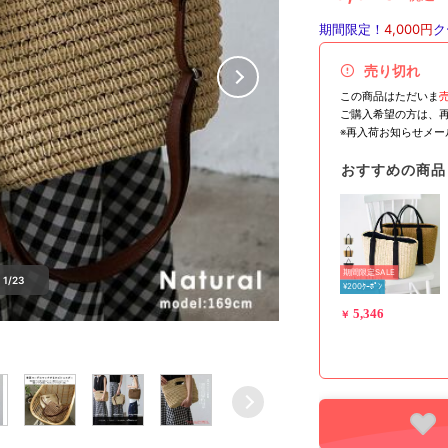
期間限定！
4,000円
ク
売り切れ
この商品はただいま
ご購入希望の方は、
※再入荷お知らせメ
おすすめの商品
期間限定SALE
1/23
¥200ｸｰﾎﾟﾝ
5,346
￥