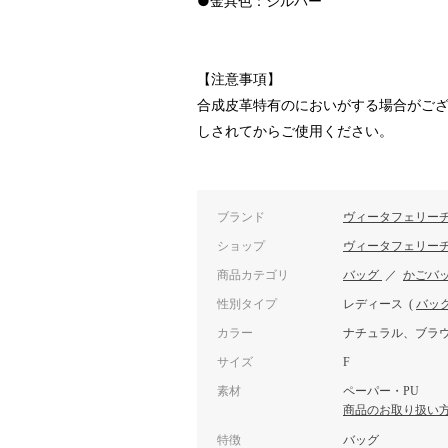
●金具色：シルバー
【注意事項】
合成皮革特有のにおいがする場合がご
しされてからご使用ください。
ブランド
ヴィータフェリー
ショップ
ヴィータフェリー
商品カテゴリ
バッグ
／
かごバ
性別タイプ
レディース
(
バッ
カラー
ナチュラル、ブラ
サイズ
F
素材
ペーパー・PU
商品のお取り扱い
特徴
バッグ