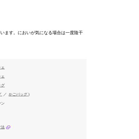
ざいます。においが気になる場合は一度陰干
チェ
チェ
ッグ
グ
／
かごバッグ
)
ウン
方法