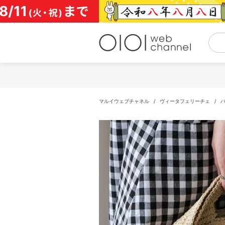
コ
ン
テ
ン
ツ
へ
ス
キ
ッ
プ
マルイウェブチャネル
/
ヴィータフェリーチェ
/