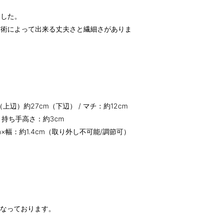
ました。
技術によって出来る丈夫さと繊細さがありま
m（上辺）約27cm（下辺） / マチ：約12cm
、持ち手高さ：約3cm
m×幅：約1.4cm（取り外し不可能/調節可）
になっております。