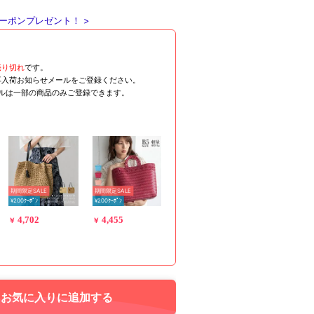
ーポンプレゼント！ >
売り切れ
です。
再入荷お知らせメールをご登録ください。
ールは一部の商品のみご登録できます。
期間限定SALE
期間限定SALE
¥200ｸｰﾎﾟﾝ
¥200ｸｰﾎﾟﾝ
4,702
4,455
￥
￥
お気に入りに追加する