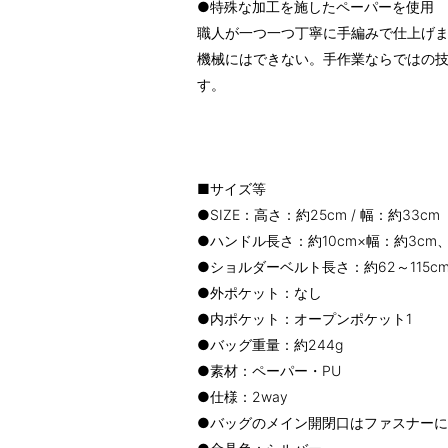
●特殊な加工を施したペーパーを使用
職人が一つ一つ丁寧に手編みで仕上げ
機械にはできない。手作業ならではの
す。
■サイズ等
●SIZE：高さ：約25cm / 幅：約33c
●ハンドル長さ：約10cm×幅：約3cm
●ショルダーベルト長さ：約62～115c
●外ポケット：なし
●内ポケット：オープンポケット1
●バッグ重量：約244g
●素材：ペーパー・PU
●仕様：2way
●バッグのメイン開閉口はファスナー