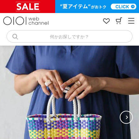
コ
ン
テ
ン
ツ
へ
何かお探しですか？
ス
キ
ッ
プ