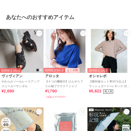
あなたへのおすすめアイテム
期間限定SALE
まとめ割
期間限定SALE
期間限定SALE
ヴィヴィアン
アロッタ
オシャレボ
やわらかソールレースアップ
【４つの機能付】ひんやりフ
【紫外線カット率99％以上】
スニーカーサンダル
リル袖ブラウスＴシャツ
ラッシュガード×レギンス 付
¥2,690
¥1,790
¥6,822
き タンキニ
再入荷
3点以上で10%OFF