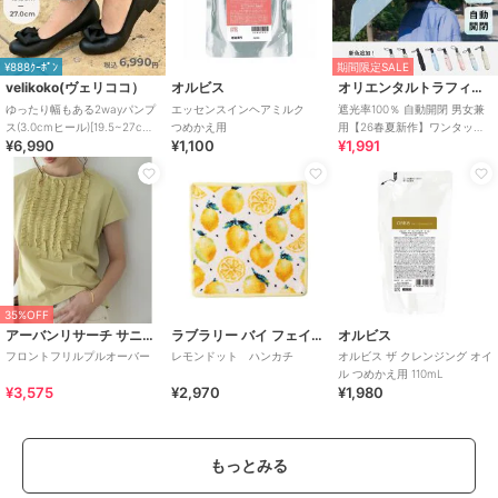
¥888ｸｰﾎﾟﾝ
期間限定SALE
velikoko(ヴェリココ）
オルビス
オリエンタルトラフィック
ゆったり幅もある2wayパンプ
エッセンスインヘアミルク
遮光率100％ 自動開閉 男女兼
ス(3.0cmヒール)[19.5~27cm]
つめかえ用
用【26春夏新作】ワンタッチ
¥6,990
¥1,100
¥1,991
ラクチンきれいシューズ
晴雨兼用 折りたたみ傘 /G-
0601
35%OFF
アーバンリサーチ サニーレーベル
ラブラリー バイ フェイラー
オルビス
フロントフリルプルオーバー
レモンドット ハンカチ
オルビス ザ クレンジング オイ
ル つめかえ用 110mL
¥3,575
¥2,970
¥1,980
もっとみる