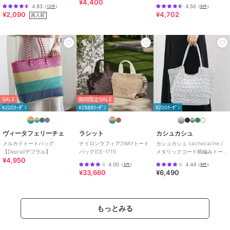
¥4,400
ディース かごバッグ B5サイズ
4.83
4.50
（
12件
）
（
6件
）
対応
¥2,090
¥4,702
再入荷
SALE
期間限定SALE
¥200ｸｰﾎﾟﾝ
¥2888ｸｰﾎﾟﾝ
¥200ｸｰﾎﾟﾝ
ヴィータフェリーチェ
ラシット
カシュカシュ
メルカドトートバッグ
ナイロンラフィア2WAYトート
カシュカシュ cachecache /
【Depral/デプラル】
バッグ(CE-1711)
メタリックコード柄編みトー
¥4,950
トバッグ
4.00
4.44
（
3件
）
（
9件
）
¥33,660
¥6,490
もっとみる