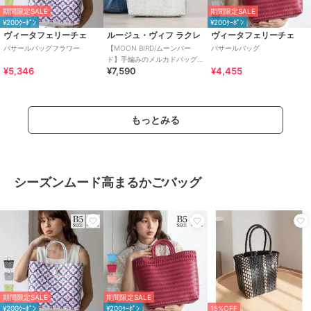
期間限定SALE
期間限定SALE
¥200ｸｰﾎﾟﾝ
¥200ｸｰﾎﾟﾝ
ヴィータフェリーチェ
ルージュ・ヴィフ ラクレ
ヴィータフェリーチェ
パサールバッグフラワー
【MOON BIRD/ムーンバー
パサールバッグ
ド】手編みのメルカドバッグS/
¥5,346
¥7,590
¥4,455
かごバッグ/ハンド
もっとみる
シーズンムード高まるかごバッグ
期間限定SALE
期間限定SALE
¥200ｸｰﾎﾟﾝ
¥200ｸｰﾎﾟﾝ
15%OFF