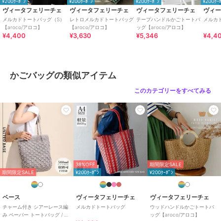
¥200ｸｰﾎﾟﾝ
¥200ｸｰﾎﾟﾝ
¥200ｸｰﾎﾟﾝ
¥200ｸｰ
ク
ヴィータフェリーチェ
ヴィータフェリーチェ
ヴィータフェリーチェ
ヴィ
サイズ
F
メルカドトートバッグ（S）
レトロメルカドトートバッグ
テープハンドルかごトートバ
メルカ
【aroco/アロコ】
【aroco/アロコ】
ッグ【aroco/アロコ】
素材
ポリエチレン
¥4,400
¥3,630
¥5,346
¥4,4
商品のお取り扱い方法
特徴
バッグ
幾何学柄
/
その他柄
/
透かし編
かごバッグの類似アイテム
み
/
中（幅21～30cm以下）
/
ラ
このカテゴリーをすべてみる
イフスタイル
/
マリン・プール
/
軽量 700ｇ以下
かごバッグ
幾何学柄
/
その他柄
/
透かし編
み
/
中（幅21～30cm以下）
/
ラ
イフスタイル
/
マリン・プール
/
軽量 700ｇ以下
38%OFF
期間限定SALE
期間限定SALE
¥200ｸｰﾎﾟﾝ
¥200ｸｰﾎﾟﾝ
原産国
中国
ベース
ヴィータフェリーチェ
ヴィータフェリーチェ
チャーム付き シアーレース編
メルカドトートバッグ
ウッドハンドルかごトートバ
み ペーパー トートバッグ / レ
ッグ【aroco/アロコ】