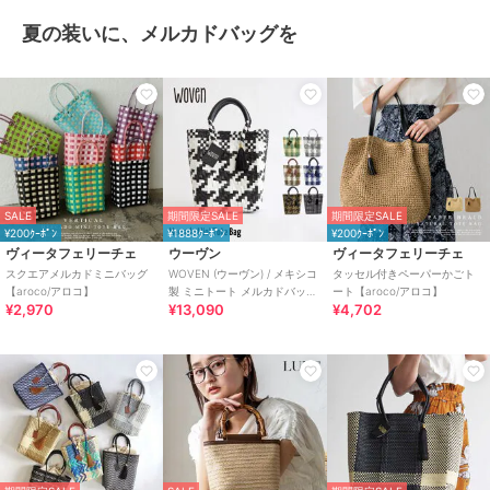
夏の装いに、メルカドバッグを
SALE
期間限定SALE
期間限定SALE
¥200ｸｰﾎﾟﾝ
¥1888ｸｰﾎﾟﾝ
¥200ｸｰﾎﾟﾝ
ヴィータフェリーチェ
ウーヴン
ヴィータフェリーチェ
スクエアメルカドミニバッグ
WOVEN (ウーヴン) / メキシコ
タッセル付きペーパーかごト
【aroco/アロコ】
製 ミニトート メルカドバッグ
ート【aroco/アロコ】
¥2,970
¥13,090
¥4,702
かごバッグ ミニトートバッグ