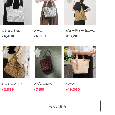
カシュカシュ
クーコ
ビューティー＆ユース ユナイテッドアローズ
6,490
6,589
13,200
￥
￥
￥
ミニミニストア
アダムエロペ
ベース
2,889
7,150
19,360
￥
￥
￥
もっとみる