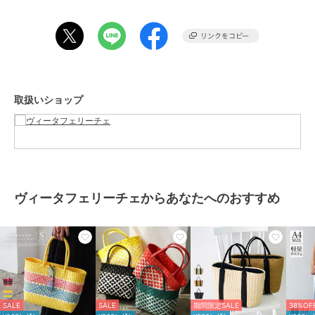
■サイズ等
●SIZE：高さ：約18cm / 幅：約27cm（上辺）約18cm（下辺） / マ
チ：約10cm
●ハンドル長さ：約23cm×幅：約1cm、持ち手高さ：約8cm
●外ポケット：なし
●内ポケット：なし
取扱いショップ
●バッグのみ重量：約173g
●素材：ポリエチレン
●バッグのメイン開閉口はオープンになっております。
ヴィータフェリーチェからあなたへのおすすめ
ブランド
ヴィータフェリーチェ
ショップ
ヴィータフェリーチェ
商品カテゴリ
バッグ
／
かごバッグ
性別タイプ
レディース
バッグ
／
かごバッグ
SALE
SALE
期間限定SALE
38%OF
カラー
ホワイト、レッド、ブルー、ピン