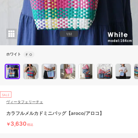
1/32
ホワイト
F
○
SALE
ヴィータフェリーチェ
カラフルメルカドミニバッグ【aroco/アロコ】
3,630
￥
税込