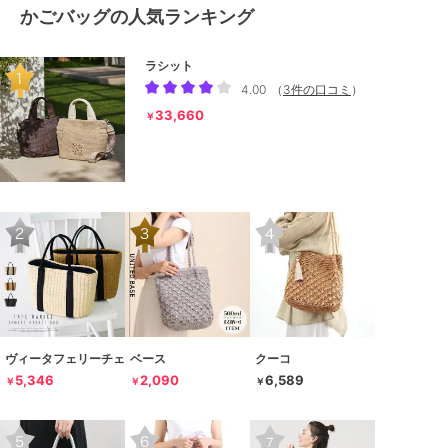
かごバッグの人気ランキング
ラシット
4.00
（
3件の口コミ
）
33,660
￥
ヴィータフェリーチェ
ベース
クーコ
5,346
2,090
6,589
￥
￥
￥