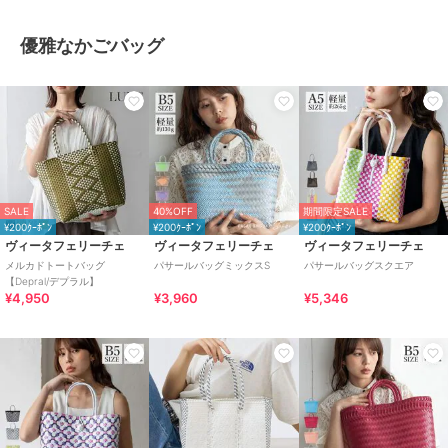
優雅なかごバッグ
SALE
40%OFF
期間限定SALE
¥200ｸｰﾎﾟﾝ
¥200ｸｰﾎﾟﾝ
¥200ｸｰﾎﾟﾝ
ヴィータフェリーチェ
ヴィータフェリーチェ
ヴィータフェリーチェ
メルカドトートバッグ
パサールバッグミックスS
パサールバッグスクエア
【Depral/デプラル】
¥4,950
¥3,960
¥5,346