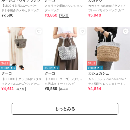
ルージュ・ヴィフ ラクレ
クーコ
カカトゥ
【MOON BIRD/ムーンバー
メタリック柄編みワンショル
カカトゥ kakatoo / ラフィア
ド】手編みのメルカドバッグS/
ダーバッグ
ブレードリボンバッグ カゴバ
¥7,590
¥3,850
¥5,940
かごバッグ/ハンド
ッグ
再入荷
SALE
SALE
¥500ｸｰﾎﾟﾝ
¥500ｸｰﾎﾟﾝ
¥200ｸｰﾎﾟﾝ
クーコ
クーコ
カシュカシュ
【COOCO】タッセル付メタリ
【COOCO クーコ】メタリッ
カシュカシュ cachecache /
ックフィルムカゴバッグ かご
ク柄編み トートバッグ
ラメ切替クロッシェトート カ
¥4,612
¥6,589
¥4,554
バッグ 2026新作
ゴバッグ
再入荷
再入荷
もっとみる