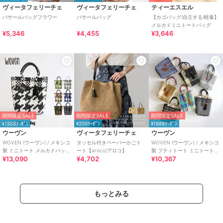
ヴィータフェリーチェ
ヴィータフェリーチェ
ティーエスエル
パサールバッグフラワー
パサールバッグ
【カゴバッグ/自立する/軽量】
メルカドミニトートバッグ
¥5,346
¥4,455
¥3,646
期間限定SALE
期間限定SALE
期間限定SALE
¥1888ｸｰﾎﾟﾝ
¥200ｸｰﾎﾟﾝ
¥1888ｸｰﾎﾟﾝ
ウーヴン
ヴィータフェリーチェ
ウーヴン
WOVEN (ウーヴン) / メキシコ
タッセル付きペーパーかごト
WOVEN (ウーヴン) / メキシコ
製 ミニトート メルカドバッグ
ート【aroco/アロコ】
製 プティトート ミニトートバ
¥13,090
¥4,702
¥10,367
かごバッグ ミニトートバッグ
ッグ メルカドバッグ かごバッ
グ
もっとみる