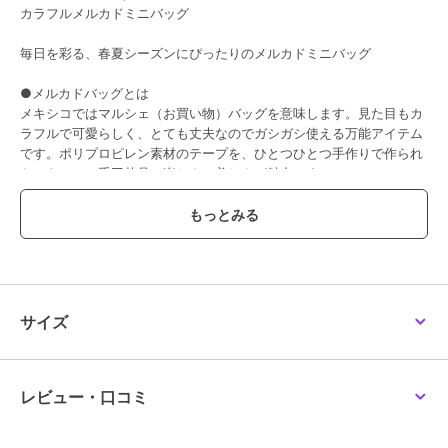
カラフルメルカドミニバッグ
毎日を彩る、春夏シーズンにぴったりのメルカドミニバッグ
●メルカドバッグとは
メキシコではマルシェ（お買い物）バッグを意味します。見た目もカ
ラフルで可愛らしく、とても丈夫なのでガシガシ使える万能アイテム
です。ポリプロピレン素材のテープを、ひとつひとつ手作りで作られ
たメキシコの手工芸品の楽しさ、美しさが魅力です。
●水に強く、濡れてもサッと拭くだけでOK
雨に強く、汚れてもサッと拭くだけの簡単お手入れ。また、ガシガシ
使えて汚れても洗えるので雨の日やビーチにもぴったり。
●使い方は自由自在
衣服や雑貨の収納にも便利で、様々な用途でお使いいただけます。
●軽量で持ち運びやすい
普段のお出かけはもちろんのこと、軽くて丈夫なのでお買い物バッグ
サイズ
として重宝します。
●カラフルで個性的なデザインが魅力
ビビッドな色使いが、コーディネートのアクセントにもなります。夏
にぴったりなトレンドアイテムです。
レビュー・口コミ