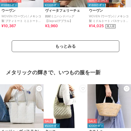
期間限定SALE
SALE
期間限定SALE
¥1888ｸｰﾎﾟﾝ
¥200ｸｰﾎﾟﾝ
¥1888ｸｰﾎﾟﾝ
ウーヴン
ヴィータフェリーチェ
ウーヴン
WOVEN (ウーヴン) / メキシコ
雑材ミニハンドバッグ
WOVEN (ウーヴン) / メキシコ
製 プティトート ミニトートバ
【Depral/デプラル】
製 ミドルトート バスケットバ
¥10,367
¥3,960
¥14,025
ッグ メルカドバッグ かごバッ
ッグ メルカドバッグ かごバッ
再入荷
グ
グ
もっとみる
メタリックの輝きで、いつもの服を一新
SALE
SALE
¥500ｸｰﾎﾟﾝ
¥200ｸｰﾎﾟﾝ