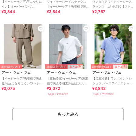
【イージーケア/毛玉になりに
ワイドテーパードスラックス
ワンタックワイドイージース
くい】オーバーパンツ
【イージーケア / 洗濯機で洗え
ラックス LANATEC【ストレ
¥3,844
¥3,844
¥2,767
LANATEC【洗濯機で洗える】
る / 速乾 / 毛玉になりにくい /
ッチ/洗濯機で洗える/イージー
ス
ケア/毛玉に
期間限定SALE
期間限定SALE
まとめ割
まとめ割
期間限定SALE
アー・ヴェ・ヴェ
アー・ヴェ・ヴェ
アー・ヴェ・ヴェ
【イージーケア/洗濯機で洗え
【接触冷感/イージーケア/洗濯
【接触冷感】ワンポイントシ
る/毛玉になりにくい/ストレッ
機で洗える/速乾/毛玉になりに
シュウ バーズアイポロシャツ
¥3,075
¥3,072
¥3,842
チ】メッシュストレッチワン
くい】ミニロゴプリントセミ
〈洗濯機で洗える / イージーケ
タックワイドイー
ワイドシルエッ
ア / 毛玉に
2点以上で10%OFF
2点以上で10%OFF
もっとみる