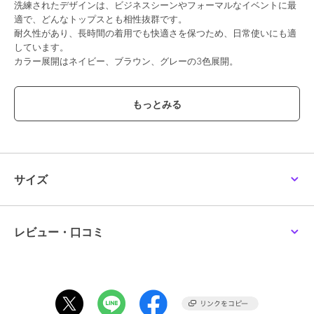
洗練されたデザインは、ビジネスシーンやフォーマルなイベントに最
適で、どんなトップスとも相性抜群です。
耐久性があり、長時間の着用でも快適さを保つため、日常使いにも適
しています。
カラー展開はネイビー、ブラウン、グレーの3色展開。
SLIM TAPEREDは膝から裾口にかけて細くなるノータックテーパード
パンツ。
フロントポケットを少し斜めにする事で手の入りを良くしています。
※こちらの商品は裾上げ済み仕様になります。
サイズ
【ウエストストレッチ仕様】
ウエスト部分が伸びるウエストストレッチ。
普段の動きや座ったり立ったりする際にもストレスなく伸縮で対応で
きます。
レビュー・口コミ
ストレッチ可動域は＋5cm
【4S SUSTAINABILITY＆ECOLOGY FABRIC】
■SUPER NON IRON
（1）ウォッシャブル仕様の為、洗濯後もノーアイロンで着用可能で