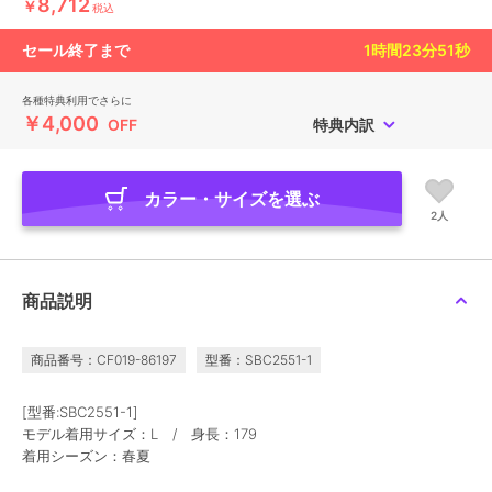
8,712
￥
税込
セール終了まで
1
時間
23
分
50
秒
各種特典利用でさらに
￥4,000
OFF
特典内訳
カラー・サイズを選ぶ
2人
商品説明
商品番号：CF019-86197
型番：SBC2551-1
[型番:SBC2551-1]
モデル着用サイズ：L / 身長：179
着用シーズン：春夏