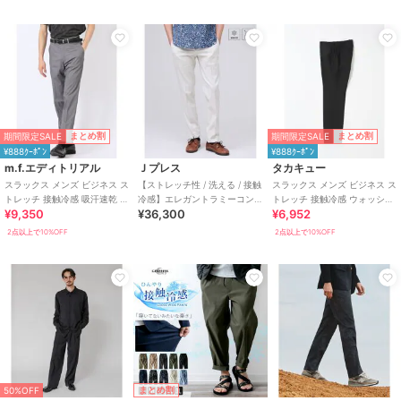
期間限定SALE
期間限定SALE
まとめ割
まとめ割
¥888ｸｰﾎﾟﾝ
¥888ｸｰﾎﾟﾝ
m.f.エディトリアル
Ｊプレス
タカキュー
スラックス メンズ ビジネス ス
【ストレッチ性 / 洗える / 接触
スラックス メンズ ビジネス ス
トレッチ 接触冷感 吸汗速乾 ウ
冷感】エレガントラミーコン
トレッチ 接触冷感 ウォッシャ
¥9,350
¥36,300
¥6,952
ォッシャブル スリム ノータッ
フォート スラックス
ブル スリム ノータック 無地
ク
2点以上で10%OFF
2点以上で10%OFF
まとめ割
50%OFF