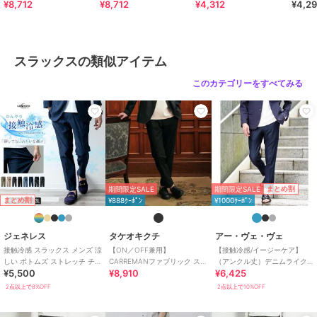
¥8,712
¥8,712
¥4,312
¥4,2
ー無地 ※裾上げ済仕様
ウン無地 ※裾上げ済仕様
パンツ スラックス ネイビー ※
グレー
裾上げ済仕様
ッチ 
商品カテゴリ
パンツ
／
スラックス
性別タイプ
メンズ
パンツ
／
スラックス
スラックスの類似アイテム
カラー
ネイビー
このカテゴリーをすべてみる
サイズ
S,M,L,LL
素材
ポリエステル100％
商品のお取り扱い方法
お手入れ
洗濯機（ネット使用）
特徴
パンツ
期間限定SALE
まとめ割
期間限定SALE
ポリエステル素材
/
無地
/
洗え
まとめ割
¥888ｸｰﾎﾟﾝ
¥1000ｸｰﾎﾟﾝ
る
/
吸水速乾加工
/
テーパード
/
ライフスタイル
/
アウトドア
/
ジェネレス
タケオキクチ
アー・ヴェ・ヴェ
パーティー・結婚式・二次会
/
セ
接触冷感 スラックス メンズ 涼
【ON／OFF兼用】
【接触冷感/イージーケア】
レモニー・入学式・卒業式
しい ボトムズ ストレッチ チノ
CARREMANファブリック スリ
（アンクル丈）デニムライク
¥5,500
¥8,910
¥6,425
パン 吸水速乾 トラウザーパン
ムイージー スラックス
ストレッチアンクルスマート
スラックス
ツ
スラックス
2点以上で8%OFF
2点以上で10%OFF
ポリエステル素材
/
無地
/
洗え
る
/
吸水速乾加工
/
テーパード