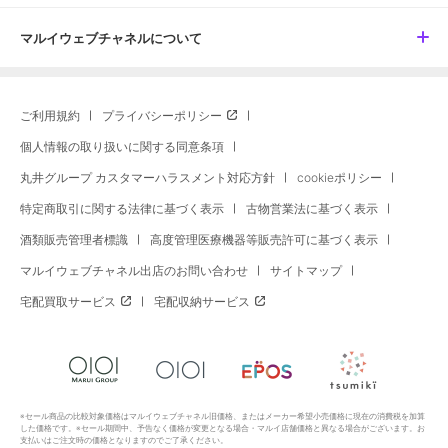
マルイウェブチャネルについて
ご利用規約
プライバシーポリシー
個人情報の取り扱いに関する同意条項
丸井グループ カスタマーハラスメント対応方針
cookieポリシー
特定商取引に関する法律に基づく表示
古物営業法に基づく表示
酒類販売管理者標識
高度管理医療機器等販売許可に基づく表示
マルイウェブチャネル出店のお問い合わせ
サイトマップ
宅配買取サービス
宅配収納サービス
※セール商品の比較対象価格はマルイウェブチャネル旧価格、またはメーカー希望小売価格に現在の消費税を加算
した価格です。※セール期間中、予告なく価格が変更となる場合・マルイ店舗価格と異なる場合がございます。お
支払いはご注文時の価格となりますのでご了承ください。