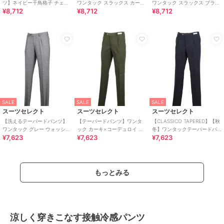
ツ】ネイビー千鳥格子 チェッ
ワンタック スラックス カーキ
ワンタック スラックス ブラウ
¥8,712
¥8,712
¥8,712
ク スラックス ストレッチ ノー
無地 撥水加工 ※裾上げ済み仕
ン無地 撥水加工 ※裾上げ済み
アイロン
様
仕様
SALE
SALE
SALE
スーツセレクト
スーツセレクト
スーツセレクト
【洗えるテーパードパンツ】
【テーパードパンツ】ワンタ
【CLASSICO TAPERED】【秋
ワンタック グレー ウォッシャ
ック カーキ×コーデュロイ ス
冬】ワンタックテーパードパ
¥7,623
¥7,623
¥7,623
ブル ※セットアップ可能商品
トレッチ ※セットアップ可能商
ンツ/ネイビー×コーデュロイ
品
もっとみる
涼しく穿きこなす接触冷感パンツ