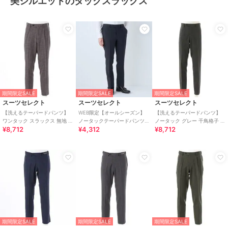
美シルエットのタックスラックス
期間限定SALE
期間限定SALE
期間限定SALE
スーツセレクト
スーツセレクト
スーツセレクト
【洗えるテーパードパンツ】
WEB限定【オールシーズン】
【洗えるテーパードパンツ】
ワンタック スラックス 無地 撥
ノータックテーパードパンツ
ノータック グレー 千鳥格子 ス
¥8,712
¥4,312
¥8,712
水加工 ※裾上げ済み仕様
スラックス ネイビー無地 ウォ
トレッチ 撥水加工
ッシャブル
期間限定SALE
期間限定SALE
期間限定SALE