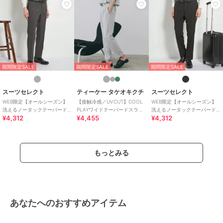
/
ライフスタイル
/
アウトドア
/
パーティー・結婚式・二次会
/
セ
レモニー・入学式・卒業式
期間限定SALE
期間限定SALE
期間限定SALE
スーツセレクト
ティーケー タケオキクチ
スーツセレクト
WEB限定【オールシーズン】
【接触冷感／UVCUT】COOL
WEB限定【オールシーズン】
洗えるノータックテーパード
PLAYワイドテーパードスラッ
洗えるノータックテーパード
¥4,312
¥4,455
¥4,312
パンツ スラックス グレー ※裾
クス
パンツ スラックス ブラック ※
上げ済仕様
裾上げ済仕様
もっとみる
あなたへのおすすめアイテム