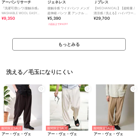
アーバンリサーチ
ジェネレス
Ｊプレス
『洗濯可/防シワ/接触冷感』
接触冷感 ワイドパンツ メンズ
【MECHANICAL】【超軽量 /
WASHABLE WOOL EASY
超伸縮 パンツ 夏 アンクル 涼
清涼感 / 洗える】ハイパワース
¥9,350
¥5,390
¥29,700
TROUSER
しい 吸水速乾 ストレッチ ルー
トレッチ リネンルックパンツ_
ズ
2点以上で8%OFF
もっとみる
洗える／毛玉になりにくい
期間限定SALE
期間限定SALE
期間限定SALE
アー・ヴェ・ヴェ
アー・ヴェ・ヴェ
アー・ヴェ・ヴェ