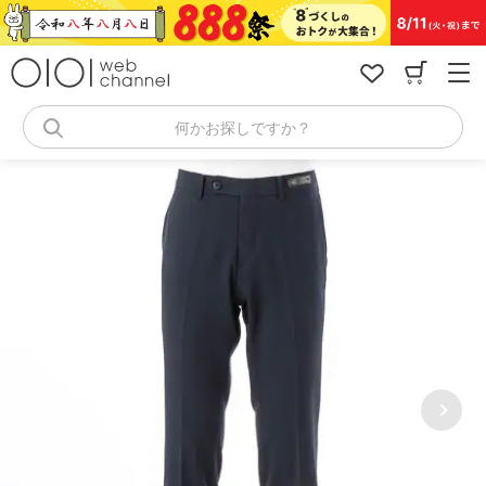
コ
ン
テ
ン
ツ
へ
何かお探しですか？
ス
キ
ッ
プ