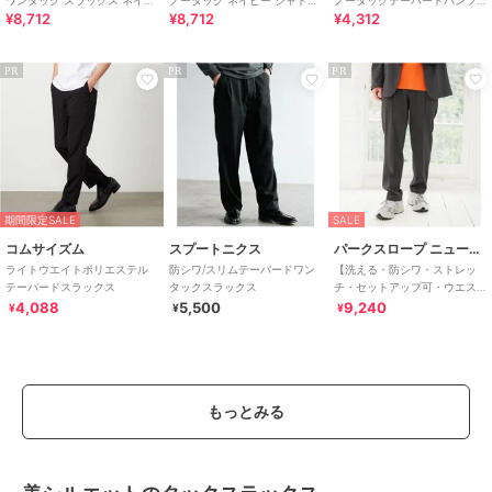
¥8,712
¥8,712
¥4,312
ー無地 撥水加工 ※裾上げ済み
ストライプ ストレッチ 撥水加
スラックス グレー無地 ウォッ
仕様
工
シャブル
PR
PR
PR
期間限定SALE
SALE
コムサイズム
スプートニクス
パークスロープ ニューヨーカー
ライトウエイトポリエステル
防シワ/スリムテーパードワン
【洗える・防シワ・ストレッ
テーパードスラックス
タックスラックス
チ・セットアップ可・ウエス
トゴム】ワンタ
4,088
5,500
9,240
¥
¥
¥
もっとみる