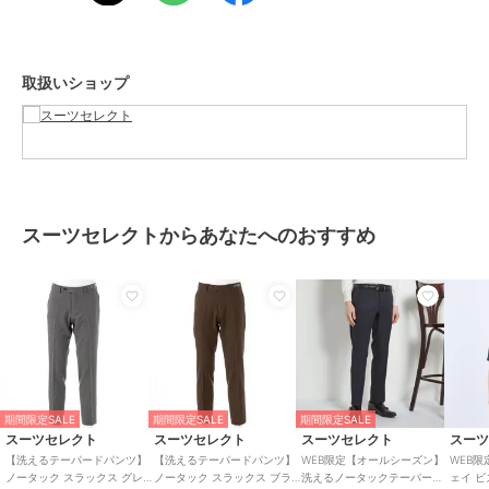
す。
■ STRETCH
（1）縦、横に伸長する2WAYストレッチ素材。
取扱いショップ
■SOFT TOUCH
（1）真円のポリエステルフィラメント素材の為、肌触りがソフトで
す。
■SUSTAINABLE
（1）環境に優しいリサイクル素材を使用。
スーツセレクトからあなたへのおすすめ
【 商品のお気に入り登録 】
お気に入り登録すると、再入荷やお得なセール情報をいち早くお知ら
せ！ぜひご登録ください♪
期間限定セール開催中
この商品は無料ギフトサービスの対象商品です
>>無料ギフトサービスについての詳細はこちら
期間限定SALE
期間限定SALE
期間限定SALE
スーツセレクト
スーツセレクト
スーツセレクト
スー
ブランド
スーツセレクト
【洗えるテーパードパンツ】
【洗えるテーパードパンツ】
WEB限定【オールシーズン】
WEB
ノータック スラックス グレ
ノータック スラックス ブラ
洗えるノータックテーパード
ェイ 
ショップ
スーツセレクト