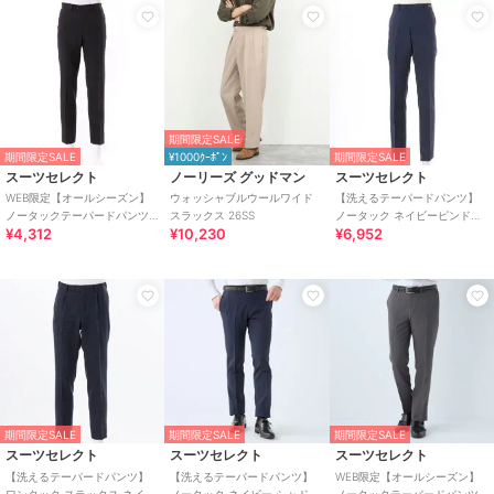
期間限定SALE
期間限定SALE
¥1000ｸｰﾎﾟﾝ
期間限定SALE
スーツセレクト
ノーリーズ グッドマン
スーツセレクト
WEB限定【オールシーズン】
ウォッシャブルウールワイド
【洗えるテーパードパンツ】
ノータックテーパードパンツ
スラックス 26SS
ノータック ネイビーピンドッ
¥4,312
¥10,230
¥6,952
スラックス ブラック無地 ウォ
ト柄 ストレッチ
ッシャブル
期間限定SALE
期間限定SALE
期間限定SALE
スーツセレクト
スーツセレクト
スーツセレクト
【洗えるテーパードパンツ】
【洗えるテーパードパンツ】
WEB限定【オールシーズン】
ワンタック スラックス ネイビ
ノータック ネイビー シャドー
ノータックテーパードパンツ