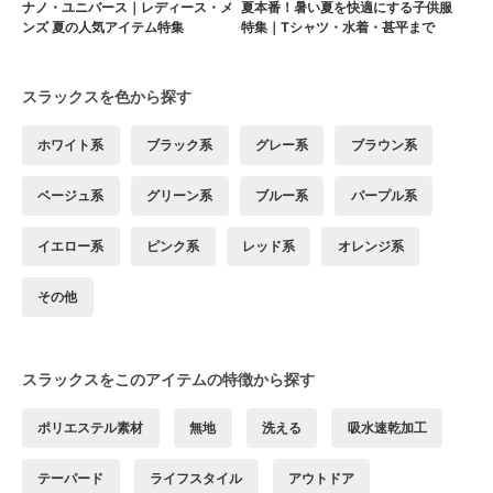
ナノ・ユニバース｜レディース・メ
夏本番！暑い夏を快適にする子供服
ンズ 夏の人気アイテム特集
特集｜Tシャツ・水着・甚平まで
スラックスを色から探す
ホワイト系
ブラック系
グレー系
ブラウン系
ベージュ系
グリーン系
ブルー系
パープル系
イエロー系
ピンク系
レッド系
オレンジ系
その他
スラックスをこのアイテムの特徴から探す
ポリエステル素材
無地
洗える
吸水速乾加工
テーパード
ライフスタイル
アウトドア