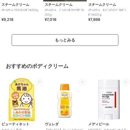
スチームクリーム
スチームクリーム
スチームクリーム
ｽﾁｰﾑｸﾘｰﾑ ﾌﾗﾝｷﾝｾﾝｽﾎﾞﾄﾙ300g
ｽﾁｰﾑｸﾘｰﾑ ｼﾞｬｽﾐﾝ＆ﾂｷﾐｿｳﾎﾞﾄﾙ
ｽﾁｰﾑｸﾘｰﾑ ﾀﾝｼﾞｪﾘﾝｱﾝﾄﾞｱﾙｶﾞﾝ
300g
ﾎﾞﾄﾙ300ｇ
¥9,218
¥7,018
¥7,898
もっとみる
おすすめのボディクリーム
ビューティネット
ヴェレダ
メディピール
あかちゃん馬油
【WELEDA】カレンドラベビ
MEDIPEEL コラーゲンナイテ