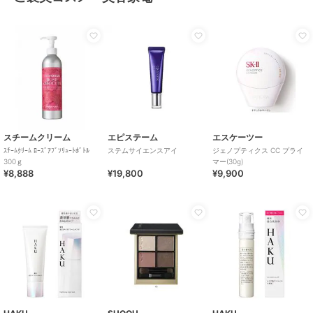
スチームクリーム
エピステーム
エスケーツー
ｽﾁｰﾑｸﾘｰﾑ ﾛｰｽﾞｱﾌﾞｿﾘｭｰﾄﾎﾞﾄﾙ
ステムサイエンスアイ
ジェノプティクス CC プライ
300ｇ
マー(30g)
¥8,888
¥19,800
¥9,900