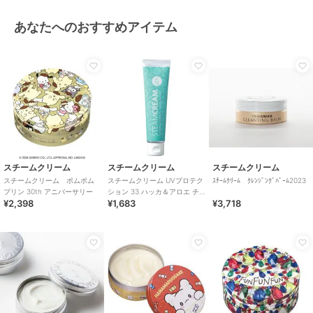
あなたへのおすすめアイテム
スチームクリーム
スチームクリーム
スチームクリーム
スチームクリーム ポムポム
スチームクリーム UVプロテク
ｽﾁｰﾑｸﾘｰﾑ ｸﾚﾝｼﾞﾝｸﾞﾊﾞｰﾑ2023
プリン 30th アニバーサリー
ション 33 ハッカ＆アロエ チ
¥2,398
¥1,683
¥3,718
ューブ