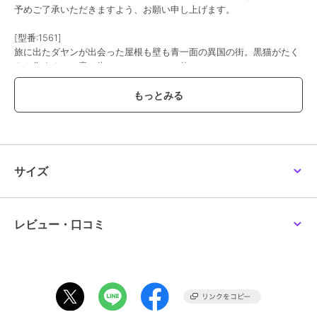
予めご了承いただきますよう、お願い申し上げます。
[型番:1561]
旅に出たダヤンが出会った屋根も壁も青一面の異国の街。黒猫がたく
さん集まるこの青い街で、ちょっとひと休み。
この商品は、不良品のみ返品を承ります
ブランド
スチームクリーム
ショップ
スチームクリーム
／
ザッカセレ
サイズ
クト
商品カテゴリ
ハンドケア・ネイルケア
／
ハン
ドクリーム・ネイルケア
レビュー・口コミ
性別タイプ
レディース
ハンドケア・ネイルケア
／
ハン
ドクリーム・ネイルケア
カラー
＊＊
サイズ
＊＊