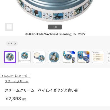
1/8
＊＊
○
不良品以外【返品不可】
スチームクリーム
スチームクリーム ベイビイダヤンと青い街
2,398
￥
税込