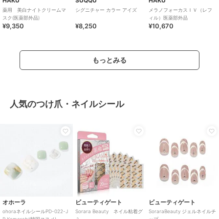
HAKU
SUQQU
HAKU
薬用 美白ナイトクリームマ
シグニチャー カラー アイズ
メラノフォーカスＩＶ（レフ
スク(医薬部外品)
ィル）医薬部外品
¥9,350
¥8,250
¥10,670
もっとみる
人気のつけ爪・ネイルシール
オホーラ
ビューティゲート
ビューティゲート
ohoraネイルシールPD-022-J
Sorara Beauty ネイル粘着グ
SoraraBeauty ジェルネイルチ