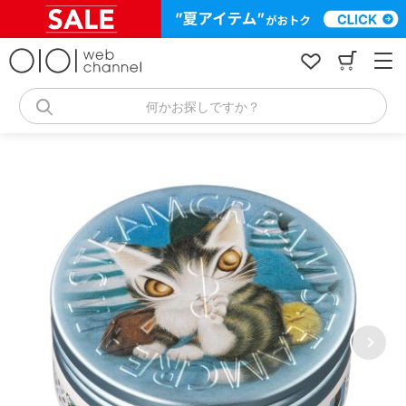
コ
ン
テ
ン
ツ
へ
何かお探しですか？
ス
キ
ッ
プ