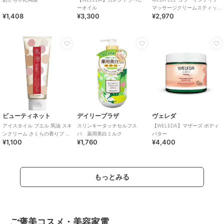
ーオイル
マッサージクリームスティッ
¥1,408
¥3,300
¥2,970
ク(韓国コスメ)
ビューティネット
デイリープラザ
ヴェレダ
アイスタイル プエル 馬油 スキ
スリンキータッチセルフス
【WELEDA】マザーズ ボディ
ンクリーム さくらの香りプ ２
パ 薬用美白ミルク
バター
¥1,100
¥1,760
¥4,400
００ｇ
もっとみる
ご褒美コスメ・美容家電