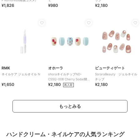
P Komorebi(韓国コスメ)
ミ
ップ
¥1,826
¥980
¥2,180
RMK
オホーラ
ビューティゲート
ネイルケア ジェルオイル N
ohoraネイルチップND-
SoraraBeauty ジェルネイル
CSSQ-008 Cherry Soda(韓国
チップ
¥1,650
¥2,180
¥2,180
コスメ)
再入荷
もっとみる
ハンドクリーム・ネイルケアの人気ランキング