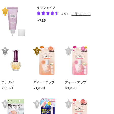
キャンメイク
4.50
（
11件の口コミ
）
726
￥
アナ スイ
ディー・アップ
ディー・アップ
1,650
1,320
1,320
￥
￥
￥