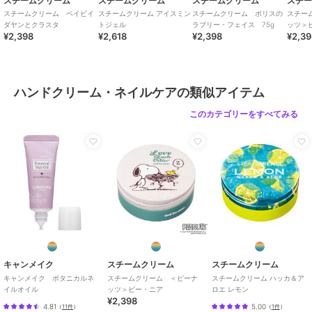
スチームクリーム
スチームクリーム
スチームクリーム
スチ
スチームクリーム ベイビイ
スチームクリーム アイスミン
スチームクリーム ボリスの
スチー
ダヤンとクラスタ
トジェル
ラブリー・フェイス 75g
ッツ＞
¥2,398
¥2,618
¥2,398
¥2,3
ハンドクリーム・ネイルケアの類似アイテム
このカテゴリーをすべてみる
キャンメイク
スチームクリーム
スチームクリーム
キャンメイク ボタニカルネ
スチームクリーム ＜ピーナ
スチームクリーム ハッカ＆ア
イルオイル
ッツ＞ビー・ニア
ロエ レモン
¥2,398
4.81
5.00
（
11件
）
（
1件
）