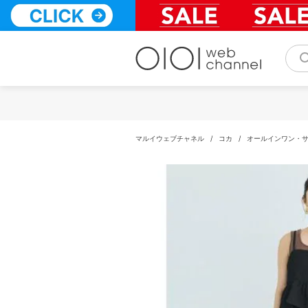
コ
ン
テ
ン
ツ
へ
ス
キ
ッ
プ
マルイウェブチャネル
/
コカ
/
オールインワン・