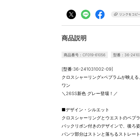
商品説明
商品番号：CF019-61056
型番：36-24103
[型番:36-241031002-09]
クロスシャーリング×ペプラムが映える
ワン
＼26SS新色 グレー登場！／
■デザイン・シルエット
クロスシャーリングとウエストのペプ
バックリボン付きのデザインで、後ろ
パンツ部分はストンと落ちるストレー