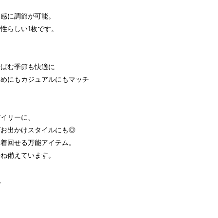
丈感に調節が可能。
性らしい1枚です。
汗ばむ季節も快適に
いめにもカジュアルにもマッチ
デイリーに、
ばお出かけスタイルにも◎
ン着回せる万能アイテム。
兼ね備えています。
地