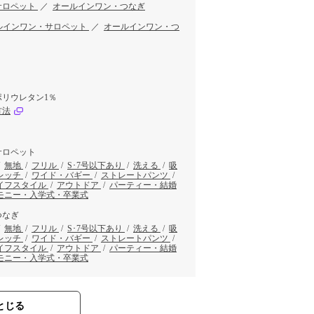
サロペット
／
オールインワン・つなぎ
ルインワン・サロペット
／
オールインワン・つ
ポリウレタン1％
方法
サロペット
/
無地
/
フリル
/
S･7号以下あり
/
洗える
/
吸
レッチ
/
ワイド・バギー
/
ストレートパンツ
/
イフスタイル
/
アウトドア
/
パーティー・結婚
モニー・入学式・卒業式
つなぎ
/
無地
/
フリル
/
S･7号以下あり
/
洗える
/
吸
レッチ
/
ワイド・バギー
/
ストレートパンツ
/
イフスタイル
/
アウトドア
/
パーティー・結婚
モニー・入学式・卒業式
とじる