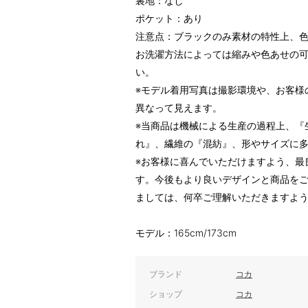
裏地：なし
ポケット：あり
注意点：ブラックのみ素材の特性上、
お洗濯方法によっては縮みや色あせの
い。
※モデル着用写真は撮影環境や、お客様
異なって見えます。
※当商品は機械による生産の過程上、『
れ』、繊維の『混紡』、形やサイズに
※お客様に喜んでいただけますよう、最
す。今後もより良いデザインと商品を
ましては、何卒ご理解いただきますよ
モデル：165cm/173cm
ブランド
コカ
ショップ
コカ