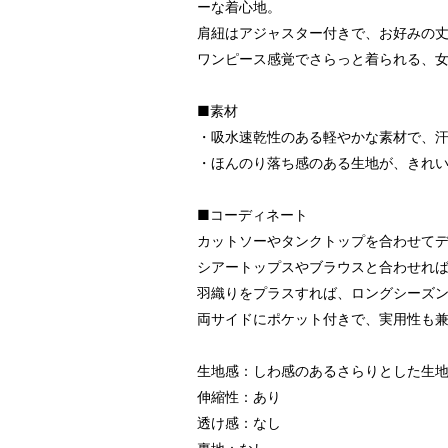
ーな着心地。
肩紐はアジャスター付きで、お好みの
ワンピース感覚でさらっと着られる、女
■素材
・吸水速乾性のある軽やかな素材で、
・ほんのり落ち感のある生地が、きれ
■コーディネート
カットソーやタンクトップを合わせて
シアートップスやブラウスと合わせれ
羽織りをプラスすれば、ロングシーズ
両サイドにポケット付きで、実用性も
生地感：しわ感のあるさらりとした生
伸縮性：あり
透け感：なし