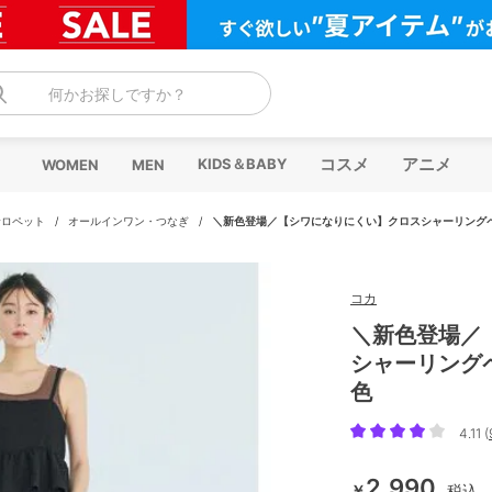
何かお探しですか？
コスメ
アニメ
KIDS＆BABY
WOMEN
MEN
サロペット
/
オールインワン・つなぎ
/
＼新色登場／【シワになりにくい】クロスシャーリングペ
コカ
＼新色登場／
シャーリング
色
4.11 (
2,990
￥
税込