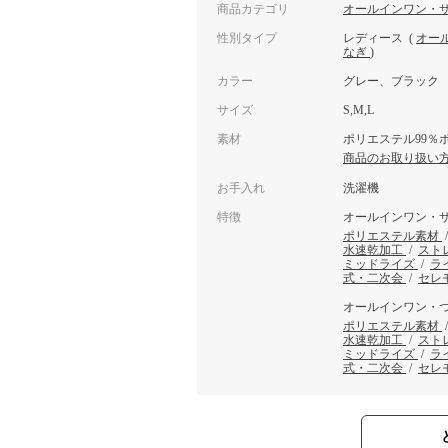
商品カテゴリ
オールインワン・
性別タイプ
レディース
(
オー
なぎ
)
カラー
グレー、ブラック
サイズ
S,M,L
素材
ポリエステル99％
商品のお取り扱い
お手入れ
洗濯機
特徴
オールインワン・
ポリエステル素材
水速乾加工
/
スト
ミッドライズ
/
ラ
式・二次会
/
セレ
オールインワン・
ポリエステル素材
水速乾加工
/
スト
ミッドライズ
/
ラ
式・二次会
/
セレ