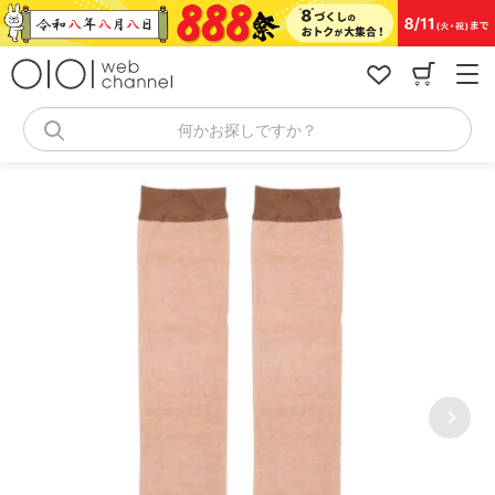
コ
ン
テ
ン
ツ
へ
何かお探しですか？
ス
キ
ッ
プ