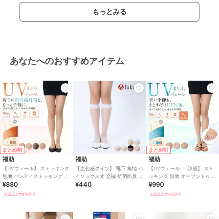
もっとみる
あなたへのおすすめアイテム
まとめ割
まとめ割
福助
福助
福助
【UVヴェール】 ストッキング
【血色感タイツ】 靴下 無地 ハ
【UVヴェール ： 涼感】 スト
無地 パンティストッキング 極
イソックス丈 交編 抗菌防臭 ハ
ッキング 無地 オープントゥ 2
¥880
¥440
¥990
薄ストッキング素材 抗菌防臭
ート型足底綿(395-2001)
本指 極薄ストッキング素材 涼
感
3点以上で8%OFF
3点以上で8%OFF