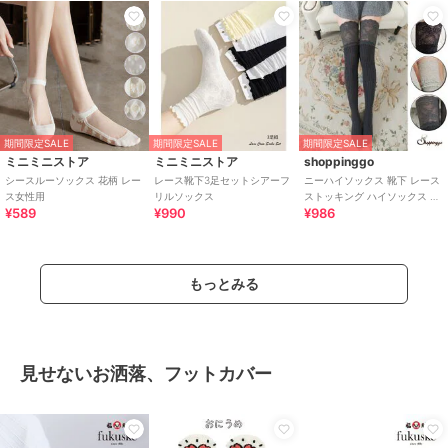
期間限定SALE
期間限定SALE
期間限定SALE
ミニミニストア
ミニミニストア
shoppinggo
シースルーソックス 花柄 レー
レース靴下3足セットシアーフ
ニーハイソックス 靴下 レース
ス女性用
リルソックス
ストッキング ハイソックス リ
¥589
¥990
¥986
ブ編み
もっとみる
見せないお洒落、フットカバー