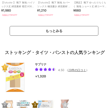
【fukuske 】 靴下 無地 ハイソ
【fukuske】 靴下 無地 カバー
【満足】 靴下 ゆったりらくら
ックス丈 綿混素材 着圧(4363-
ソックス 極浅履き 綿混素材 滑
く 無地 ショート丈 綿コーマ＋
¥1,980
¥1,210
¥660
605)
り止め付き
BR(3345-07N)
3点以上で8%OFF
3点以上で8%OFF
3点以上で8%OFF
もっとみる
ストッキング・タイツ・パンストの人気ランキング
サブリナ
4.50
（
29件の口コミ
）
1,320
￥