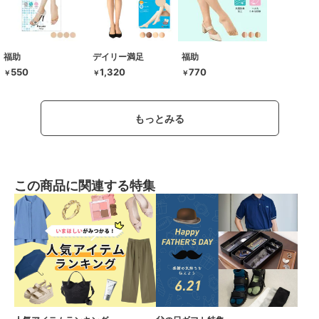
福助
デイリー満足
福助
550
1,320
770
￥
￥
￥
もっとみる
この商品に関連する特集