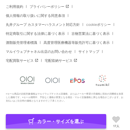
ご利用規約
プライバシーポリシー
個人情報の取り扱いに関する同意条項
丸井グループ カスタマーハラスメント対応方針
cookieポリシー
特定商取引に関する法律に基づく表示
古物営業法に基づく表示
酒類販売管理者標識
高度管理医療機器等販売許可に基づく表示
マルイウェブチャネル出店のお問い合わせ
サイトマップ
宅配買取サービス
宅配収納サービス
※セール商品の比較対象価格はマルイウェブチャネル旧価格、またはメーカー希望小売価格に現在の消費税を加算
した価格です。※セール期間中、予告なく価格が変更となる場合・マルイ店舗価格と異なる場合がございます。お
支払いはご注文時の価格となりますのでご了承ください。
カラー・サイズを選ぶ
Copyright All Rights Reserved. MARUI Co., Ltd
17人