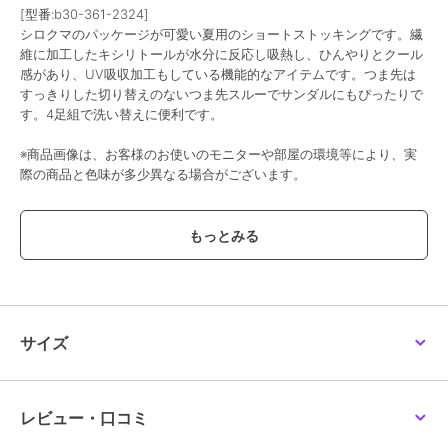
[型番:b30-361-2324]
シロクマのパッケージが可愛い夏用のショートストッキングです。繊
維に加工したキシリトールが水分に反応し吸熱し、ひんやりとクール
感があり、UV吸収加工もしている機能的なアイテムです。つま先は
すっきりした切り替えのないつま先スルーでサンダルにもぴったりで
す。4足組で洗い替えに便利です。
※商品画像は、お客様のお使いのモニターや部屋の環境等により、実
際の商品と色味が多少異なる場合がございます。
●品番：b30-361-2324
●原産国：中国
●組成：ナイロン・ポリウレタン
●サイズ：23-25cm
●カラー：サワーベージュ017，ロゼワイン165，クリアヌード330，
ヌーディベージュ535
●特徴：・無地・SCY交編・キシリトール加工・UV吸収加工
サイズ
●商品紹介：夏に雪が降る NATSUYUKI COOL PANTY STOCKING 4
足組 つま先スルータイプ UV吸収加工 ひんやりキシリトール
●関連キーワード：レディース 婦人 女性 fukuske フクスケ 福助 靴
下 ソックス socks ショートストッキング
レビュー・口コミ