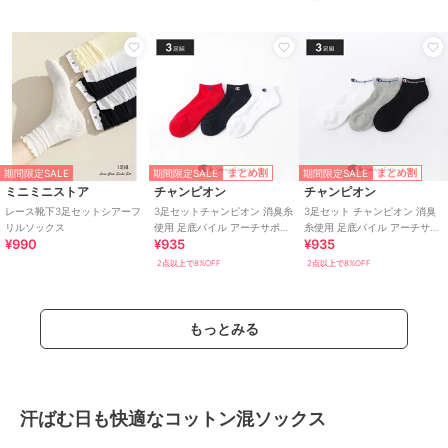
期間限定SALE
期間限定SALE
まとめ割
まとめ割
期間限定SALE
ミニミニストア
チャンピオン
チャンピオン
レース靴下3足セットシアーフ
3足セットチャンピオン 消臭糸
3足セット チャンピオン 消臭
リルソックス
使用 足底パイル アーチサポー
糸使用 足底パイル アーチサポ
¥990
¥935
¥935
ト スニーカー丈ソックス
ート スニーカー丈ソックス
2点以上で8%OFF
2点以上で8%OFF
もっとみる
汗ばむ日も快適なコットン混ソックス