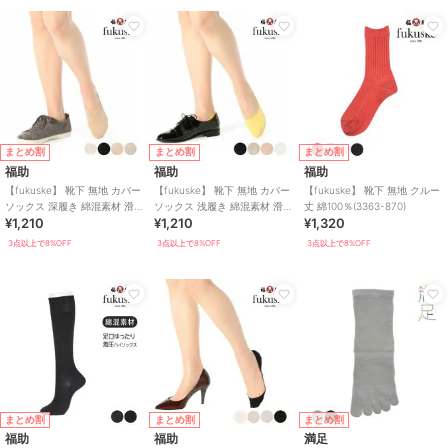
まとめ割
まとめ割
まとめ割
福助
福助
福助
【fukuske】 靴下 無地 カバー
【fukuske】 靴下 無地 カバー
【fukuske】 靴下 無地 クルー
ソックス 深履き 綿混素材 滑り
ソックス 浅履き 綿混素材 滑り
丈 綿100％(3363-870)
¥1,210
¥1,210
¥1,320
止め付き
止め付き
3点以上で8%OFF
3点以上で8%OFF
3点以上で8%OFF
まとめ割
まとめ割
まとめ割
福助
福助
満足