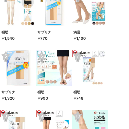
福助
サブリナ
満足
1,540
770
1,100
￥
￥
￥
サブリナ
福助
福助
1,320
990
748
￥
￥
￥