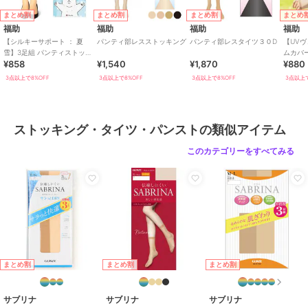
まとめ割
まとめ割
まとめ割
まとめ
福助
福助
福助
福助
【シルキーサポート ： 夏
パンティ部レスストッキング
パンティ部レスタイツ３０D
【UVヴ
雪】3足組 パンティストッキ
ムカバー
¥858
¥1,540
¥1,870
¥880
ング 無地 パンティ部メッシ
ストッ
ュ(161-2
しにく
3点以上で8%OFF
3点以上で8%OFF
3点以上で8%OFF
3点以上で
ストッキング・タイツ・パンストの類似アイテム
このカテゴリーをすべてみる
まとめ割
まとめ割
まとめ割
サブリナ
サブリナ
サブリナ