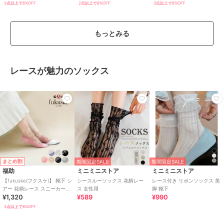
3点以上で8%OFF
2点以上で8%OFF
3点以上で8%OFF
もっとみる
レースが魅力のソックス
まとめ割
期間限定SALE
期間限定SALE
福助
ミニミニストア
ミニミニストア
【fukuske(フクスケ)】 靴下 シ
シースルーソックス 花柄レー
レース付き リボンソックス 美
アー 花柄レース スニーカー丈
ス 女性用
脚 靴下
¥1,320
¥589
¥990
(3363-211)
3点以上で8%OFF