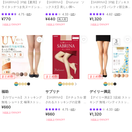
【SABRINA】3P組【夏用】ド
【SABRINA】 【Natural ソ
【SABRINA】3P組【ゾッキス
ライタッチつま先ヌードショ
ックス丈】美しい脚へ
トッキング】パンティ部立体
ートストッキング
設計／マチ付き／つま先補強
4.75
4.33
4.62
（
8件
）
（
3件
）
（
29件
）
¥770
¥440
¥1,320
再入荷
2点以上で8%OFF
2点以上で8%OFF
2点以上で8%OFF
まとめ割
まとめ割
まとめ割
福助
サブリナ
デイリー満足
【UVヴェール】 ストッキング
【SABRINA】 【ナチュラル 愛
【デイリー満足】3足組 ストッ
無地 ショート丈 極薄ストッキ
されるストッキングの定番
キング 無地 パンティストッキ
¥660
ング素材 抗菌防臭
美しい脚へ】
ング ゾッキ ノンラン設計 ネー
4.75
4.33
（
4件
）
（
3件
）
ム付き
3点以上で8%OFF
¥660
¥1,320
2点以上で8%OFF
3点以上で8%OFF