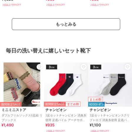
3点以上で8%OFF
2点以上で8%OFF
2点以上で8%OFF
もっとみる
毎日の洗い替えに嬉しいセット靴下
まとめ割
期間限定SALE
まとめ割
期間限定SALE
¥200ｸｰﾎﾟﾝ
ミニミニストア
チャンピオン
チャンピオン
ダブルフリルソックス6足組 リ
3足セットチャンピオン 消臭糸
3足セットチャンピオンスクリ
ブソックス
使用 足底パイル アーチサポー
プトロゴ 消臭糸使用 足底パイ
¥1,490
¥935
¥1,100
ト ショート丈ソックス
ル アーチサポート ショート丈
ソックス
2点以上で8%OFF
2点以上で8%OFF