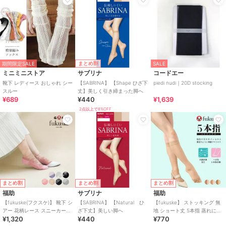
まとめ割
期間限定SALE
SALE
ミニミニストア
サブリナ
コードエー
靴下 レディース おしゃれ シー
【SABRINA】 【Shape ひざ下
piedi nudi｜20D stocking
スルー
丈】美しく引き締まった脚へ
¥689
¥440
¥1,639
2点以上で8%OFF
まとめ割
まとめ割
まとめ割
福助
サブリナ
福助
【fukuske(フクスケ)】 靴下 シ
【SABRINA】 【Natural ひ
【fukuske】 ストッキング 無
アー 花柄レース スニーカー丈
ざ下丈】美しい脚へ
地 ショート丈 5本指 蒸れにく
¥1,320
¥440
¥770
(3363-211)
い ベタつきにくい