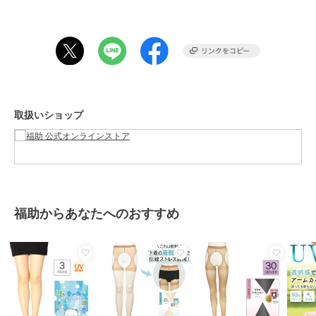
この商品は、不良品のみ返品を承ります
ブランド
福助
ショップ
福助 公式オンラインストア
商品カテゴリ
レッグウェア
／
ストッキング・
タイツ・パンスト
取扱いショップ
性別タイプ
レディース
レッグウェア
／
ストッキング・
タイツ・パンスト
カラー
ヌーディベージュ535、ロゼワイ
ン165、クリアヌード330、サワー
ベージュ017
福助からあなたへのおすすめ
サイズ
23-25cm
素材
ナイロン・ポリウレタン
商品のお取り扱い方法
原産国
中国