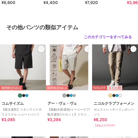
¥6,600
¥4,400
¥7,920
¥3,9
商品のお取り扱い方法
ィック
お手入れ
洗濯機洗い可
特徴
パンツ
その他パンツの類似アイテム
ポリエステル素材
/
無地
/
ロゴ
/
刺繍
/
洗える
/
ワイド・バギ
このカテゴリーをすべてみる
ー
/
ミッドライズ
/
ライフスタ
イル
/
アウトドア
/
バスケット
ボール
/
フットサル
/
サッカー
/
ハーフ ひざ丈
その他パンツ
ポリエステル素材
/
無地
/
ロゴ
/
刺繍
/
洗える
/
ワイド・バギ
50%OFF
まとめ割
期間限定SALE
期間限定SALE
ー
/
ミッドライズ
/
ライフスタ
イル
/
アウトドア
/
バスケット
ボール
/
フットサル
/
サッカー
コムサイズム
アー・ヴェ・ヴェ
ニコルクラブフォーメン
/
ハーフ ひざ丈
【吸水速乾】リネンライクポ
【接触冷感/遮熱/イージーケア/
ガムストレッチヘリンボンパ
リエステル ショートパンツ
吸水速乾/UVカット】リライ
ンツ
¥3,085
¥3,294
¥8,250
ト １タックハーフパンツ
2点以上で10%OFF