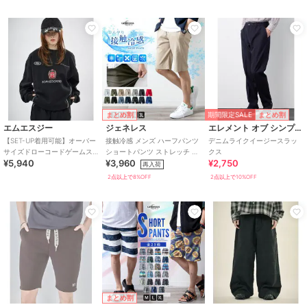
期間限定SALE
まとめ割
まとめ割
エムエスジー
ジェネレス
エレメント オブ シンプルライフ
【SET-UP着用可能】オーバー
接触冷感 メンズ ハーフパンツ
デニムライクイージースラッ
サイズドローコードゲームス
ショートパンツ ストレッチ 涼
クス
¥5,940
¥3,960
¥2,750
ウェット ゲームシャツ サッカ
しい 冷感 吸水速乾 無地 ドラ
再入荷
ーシャツ ユ
イ
2点以上で8%OFF
2点以上で10%OFF
まとめ割