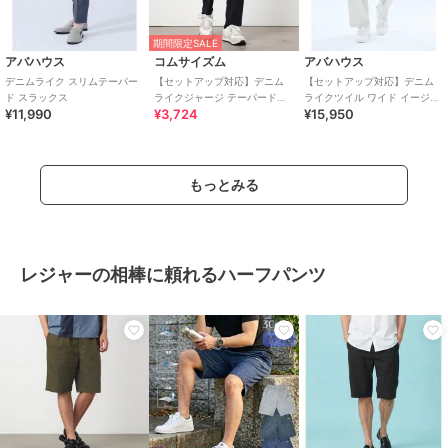
期間限定SALE
アバハウス
コムサイズム
アバハウス
デニムライク スリムテーパー
【セットアップ対応】デニム
【セットアップ対応】デニム
ド スラックス
ライクジャージ テーパードパ
ライクツイル ワイド イージー
¥11,990
¥3,724
¥15,950
ンツ
パンツ
もっとみる
レジャーの相棒に頼れるハーフパンツ