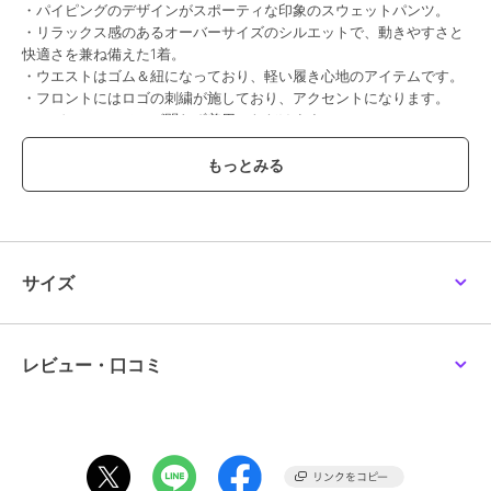
・パイピングのデザインがスポーティな印象のスウェットパンツ。
・リラックス感のあるオーバーサイズのシルエットで、動きやすさと
快適さを兼ね備えた1着。
・ウエストはゴム＆紐になっており、軽い履き心地のアイテムです。
・フロントにはロゴの刺繍が施しており、アクセントになります。
・レディース、メンズ問わず着用いただけます。
・ポリエステル100％素材を使用。
・通気性も良く、肌触りが滑らかで快適な着心地。
・色違いやペアで揃えるのもおすすめな5カラー展開。
・レディース、メンズ問わず着用可能。
■styling
・同素材のスウェット（msg250186）と合わせたセットアップコー
サイズ
デがおすすめ。
・ハーフジップやシャツ、Tシャツなどとも相性抜群です。
▼商品詳細
レビュー・口コミ
透け感：なし
裏地：なし
光沢：あり
伸縮性：あり