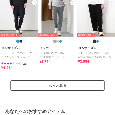
期間限定SALE
期間限定SALE
期間限定SALE
コムサイズム
イッカ
コムサイズム
【セットアップ対応】デニム
GOKU楽パンツ EASY
【セットアップ対応】Easy
ライクジャージ ジョッパーズ
STRETCH テーパード
Active Wear ワイドバルーン
¥2,744
¥3,554
パンツ
パンツ
4.00
（
1件
）
¥4,264
もっとみる
あなたへのおすすめアイテム