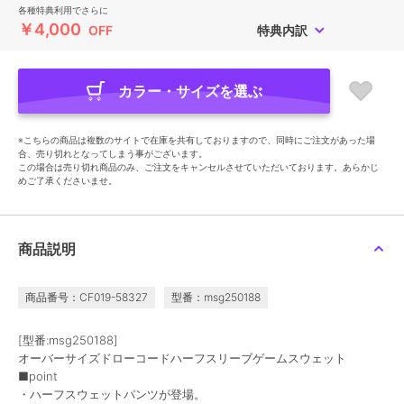
各種特典利用でさらに
￥4,000
OFF
特典内訳
カラー・サイズを選ぶ
※こちらの商品は複数のサイトで在庫を共有しておりますので、同時にご注文があった場
合、売り切れとなってしまう事がございます。
この場合は売り切れ商品のみ、ご注文をキャンセルさせていただいております。あらかじ
めご了承くださいませ。
商品説明
商品番号：CF019-58327
型番：msg250188
[型番:msg250188]
オーバーサイズドローコードハーフスリーブゲームスウェット
■point
・ハーフスウェットパンツが登場。