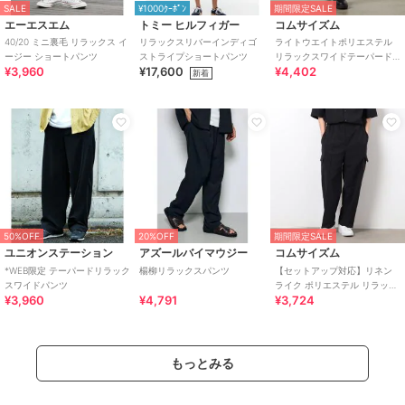
SALE
¥1000ｸｰﾎﾟﾝ
期間限定SALE
エーエスエム
トミー ヒルフィガー
コムサイズム
40/20 ミニ裏毛 リラックス イ
リラックスリバーインディゴ
ライトウエイトポリエステル
ージー ショートパンツ
ストライプショートパンツ
リラックスワイドテーパード
¥3,960
¥17,600
¥4,402
パンツ
新着
50%OFF
20%OFF
期間限定SALE
ユニオンステーション
アズールバイマウジー
コムサイズム
*WEB限定 テーパードリラック
楊柳リラックスパンツ
【セットアップ対応】リネン
スワイドパンツ
ライク ポリエステル リラック
¥3,960
¥4,791
¥3,724
ス ワイドカーゴパンツ
もっとみる