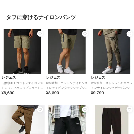
タフに穿けるナイロンパンツ
レジェス
レジェス
レジェス
R/撥水加工コットンナイロンス
R/撥水加工コットンナイロンス
R/撥水加工ストレッチ布帛コッ
トレッチ止水ジップショート
トレッチピンタックジップシ
トンナイロンジョガーパンツ
¥8,690
¥8,690
¥9,790
パンツ
ョートパンツ