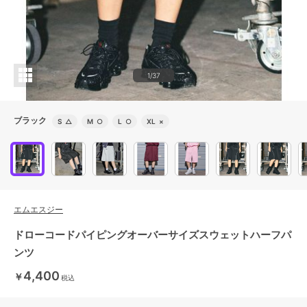
1/37
ブラック
S
△
M
○
L
○
XL
×
エムエスジー
ドローコードパイピングオーバーサイズスウェットハーフパ
ンツ
4,400
￥
税込