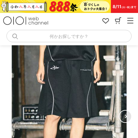
コ
ン
テ
ン
ツ
へ
何かお探しですか？
ス
キ
ッ
プ