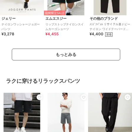
期間限定SALE
ジェリー
エムエスジー
その他のブランド
ナイロンワッシャージョガー
リップストップナイロンスイ
ﾒﾝｽﾞｱﾊﾟﾚﾙ リサイクル裏ドビー
パンツ
ムカーゴショーツ
ナイロン ワイドテーパードパ
¥3,278
¥4,455
¥4,400
ンツ MENS
新着
もっとみる
ラクに穿けるリラックスパンツ