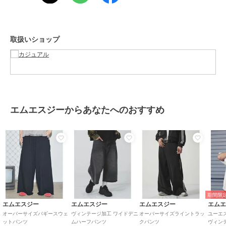
▼ご注意
※商品の色味につきましては、ご利用のPC、スマートフォンのモニタ
環境により実際のカラーと画像の色味が違って見える場合がございま
す。あらかじめご了承の上、ご注文ください。
取扱いショップ
※商品特性、縫製や素材により同サイズでも、若干の誤差が生じてし
まうことを予めご了承ください。
※生産過程におきまして、1cmから2cm程度のサイズ個体差が生じる場
合がございます。
ブランド
エムエスジー
エムエスジーからあなたへのおすすめ
ショップ
カジュアル
商品カテゴリ
パンツ
／
その他パンツ
性別タイプ
メンズ
パンツ
／
その他パンツ
カラー
ブラック、ヴィンテージブラッ
ク、アッシュ、ワイン、ピンク
期間限定
サイズ
S,M,L,XL
エムエスジー
エムエスジー
エムエスジー
エム
オーバーサイズバギースウェ
ヴィンテージ加工 ワイドデニ
オーバーサイズライントラッ
ユーエ
素材
ポリエステル：100％
ットパンツ
ムハーフパンツ
クパンツ
ヴィン