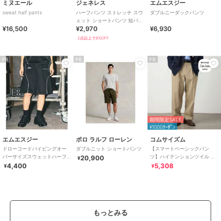
ミヌエール
ジェネレス
エムエスジー
sweat half pants
ハーフパンツ ストレッチ スウ
ダブルニーダックパンツ
ェット ショートパンツ 短パン
¥16,500
¥2,970
¥6,930
大きいサイズ 涼しい ショーパ
ン
2点以上で8%OFF
PR
PR
PR
期間限定SALE
¥1000ｸｰﾎﾟﾝ
エムエスジー
ポロ ラルフ ローレン
コムサイズム
ドローコードパイピングオー
ダブルニット ショートパンツ
【スマートベーシックパン
バーサイズスウェットハーフ
ツ】ハイテンションツイル ワ
20,900
¥
パンツ
イドテーパードパンツ
4,400
5,308
¥
¥
もっとみる