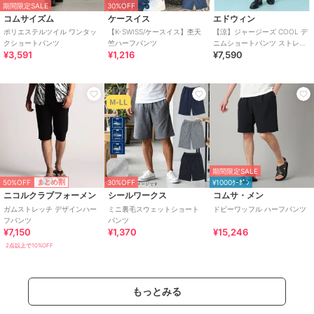
期間限定SALE
30%OFF
コムサイズム
ケースイス
エドウィン
ポリエステルツイル ワンタッ
【K-SWISS/ケースイス】杢天
【涼】ジャージーズ COOL デ
クショートパンツ
竺ハーフパンツ
ニムショートパンツ ストレッ
¥3,591
¥1,216
¥7,590
チ 麻 ドライタッチ
期間限定SALE
50%OFF
まとめ割
30%OFF
¥1000ｸｰﾎﾟﾝ
ニコルクラブフォーメン
シールワークス
コムサ・メン
ガムストレッチ デザインハー
ミニ裏毛スウェットショート
ドビーワッフル ハーフパンツ
フパンツ
パンツ
¥7,150
¥1,370
¥15,246
2点以上で10%OFF
もっとみる