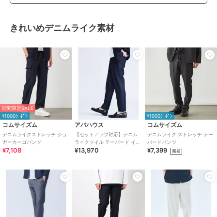
きれいめデニムライク素材
期間限定SALE
¥1000ｸｰﾎﾟﾝ
¥1000ｸｰﾎﾟﾝ
コムサイズム
アバハウス
コムサイズム
デニムライクストレッチ ジョ
【セットアップ対応】デニム
デニムライク ストレッチ テー
ガーカーゴパンツ
ライクツイル テーパード イー
パードパンツ
¥7,108
¥13,970
¥7,399
ジーパンツ
新着