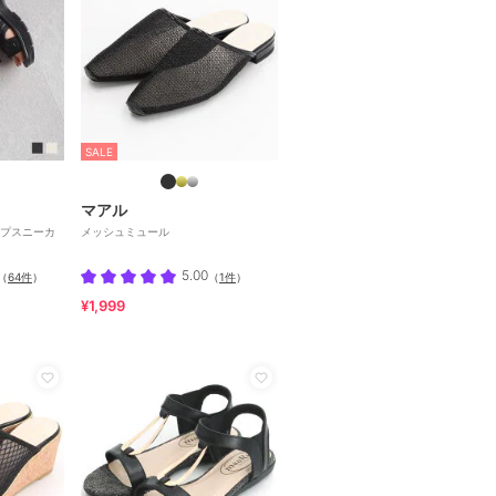
SALE
マアル
プスニーカ
メッシュミュール
5.00
（
64件
）
（
1件
）
¥1,999