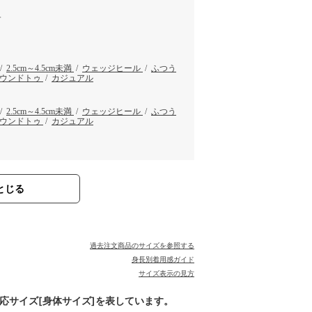
ュ
/
2.5cm～4.5cm未満
/
ウェッジヒール
/
ふつう
ウンドトゥ
/
カジュアル
/
2.5cm～4.5cm未満
/
ウェッジヒール
/
ふつう
ウンドトゥ
/
カジュアル
とじる
過去注文商品のサイズを参照する
身長別着用感ガイド
サイズ表示の見方
対応サイズ[身体サイズ]を表しています。