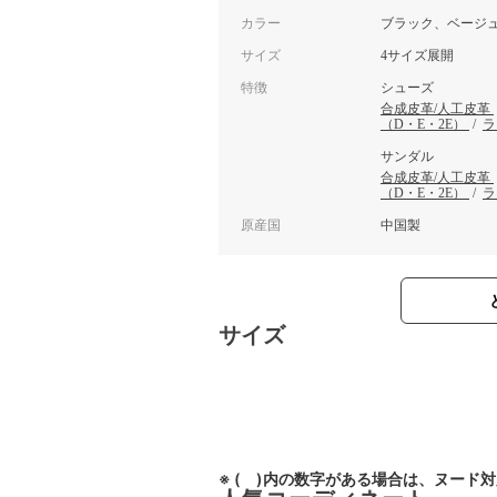
カラー
ブラック、ベージ
サイズ
4サイズ展開
特徴
シューズ
合成皮革/人工皮革
（D・E・2E）
/
ラ
サンダル
合成皮革/人工皮革
（D・E・2E）
/
ラ
原産国
中国製
サイズ
※ ( )内の数字がある場合は、ヌード