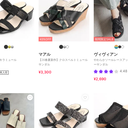
43%OFF
期間限定SALE
マアル
ヴィヴィアン
キラミュール
【26春夏新作】クロスベルトミュール
やわらかソールレースアッ
サンダル
ーサンダル
4.48
¥3,300
再入荷
¥2,690