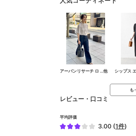
人気コーディネート
アーバンリサーチ ロ …他
シップス 
も
レビュー・口コミ
平均評価
3.00 (
1件
)