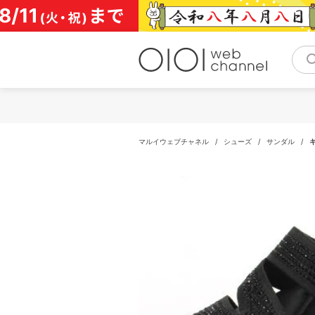
コ
ン
テ
ン
ツ
へ
ス
キ
ッ
プ
マルイウェブチャネル
/
シューズ
/
サンダル
/