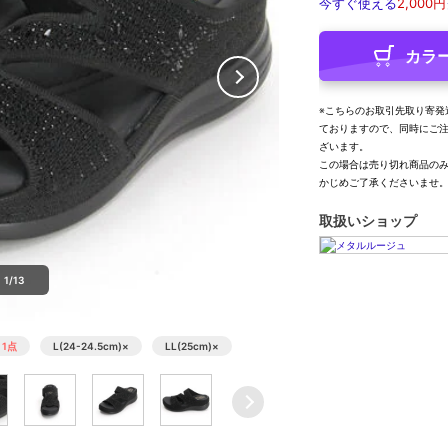
今すぐ使える
2,000円
カラ
※こちらのお取引先取り寄発
ておりますので、同時にご
ざいます。
この場合は売り切れ商品の
かじめご了承くださいませ
取扱いショップ
1/13
1点
L(24-24.5cm)
×
LL(25cm)
×