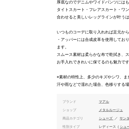
厚底なのでデニムやワイドパンツには
タイトスカート・フレアスカート・ワ
合わせると美しいレッグラインが叶う
いつものコーデに取り入れれば足元か
・アッパーには合成皮革を使用してお
ます。
スムース素材は柔らかな布で乾拭き、
お手入れできれいに保てるのも魅力で
※素材の特性上、多少のキズやシワ、
汗や雨などで濡れた場合、色移りする
ブランド
マアル
ショップ
メタルルージュ
商品カテゴリ
シューズ
／
サン
性別タイプ
レディース
(
シュ