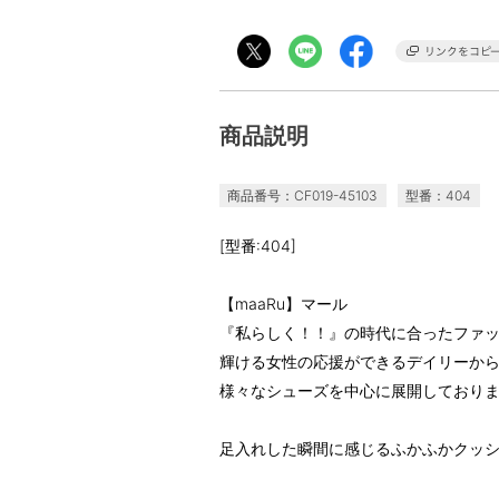
商品説明
商品番号：CF019-45103
型番：404
[型番:404]
【maaRu】マール
『私らしく！！』の時代に合ったファ
輝ける女性の応援ができるデイリーか
様々なシューズを中心に展開しており
足入れした瞬間に感じるふかふかクッ