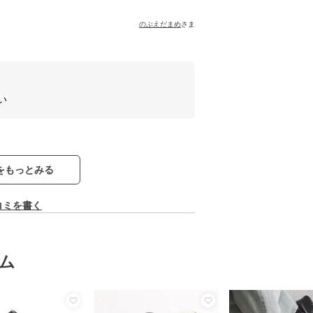
のぶえだまめ
さま
い
をもっとみる
コミを書く
ム