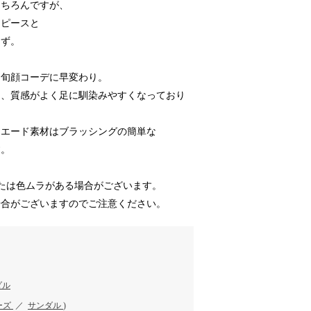
もちろんですが、
ンピースと
はず。
ら旬顔コーデに早変わり。
り、質感がよく足に馴染みやすくなっており
スエード素材はブラッシングの簡単な
す。
または色ムラがある場合がございます。
場合がございますのでご注意ください。
ダル
ーズ
／
サンダル
)