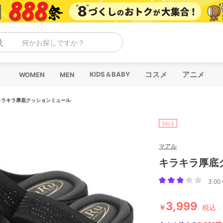
何かお探しですか？
コスメ
アニメ
KIDS＆BABY
WOMEN
MEN
キラキラ厚底クッションミュール
SALE
マアル
キラキラ厚底
3.00 
3,999
￥
税込