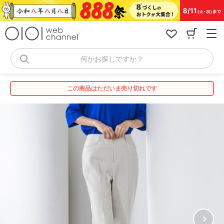
コ
ン
テ
ン
ツ
へ
何かお探しですか？
ス
キ
ッ
この商品はただいま売り切れです
プ