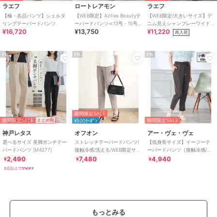
ラエフ
ロートレアモン
ラエフ
【極・名品パンツ】シェルタ
【WEB限定】Active Beautyテ
【WEB限定/大きいサイズ】デ
リングテーパードパンツ
ーパードパンツ≪13号・15号
ニム見えシャンブレーワイド
¥16,720
¥13,750
¥11,220
あり/洗濯機で洗える≫
パンツ≪洗濯機で洗える≫
再入荷
PR
PR
PR
期間限定SALE
期間限定SALE
期間限定SALE
まとめ割
¥500ｸｰﾎﾟﾝ
神戸レタス
オフオン
アー・ヴェ・ヴェ
選べるサイズ 美脚ポンチテー
ストレッチテーパードパンツ/
【低身長サイズ】イージーテ
パードパンツ [M4277]
接触冷感/洗える/WEB限定サイ
ーパードパンツ［接触冷感/速
ズあり
乾/UVカット/イージーケア］
2,490
7,480
4,940
¥
¥
¥
2点以上で5%OFF
もっとみる