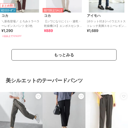
まとめ割
¥200ｸｰﾎﾟﾝ
期間限定SALE
コカ
コカ
アイモハ
＼新色登場／ とろみトラベラ
【シワになりにくい・速乾・
[ポケット付き]ハイウエストス
ーレギンスパンツ 全3色
乾燥機OK】エンボスセンター
トレッチ美脚スキニーレギン
¥1,290
¥889
¥1,689
シームレギンスパンツ 全2色
スパンツ
2点以上で10%OFF
もっとみる
美シルエットのテーパードパンツ