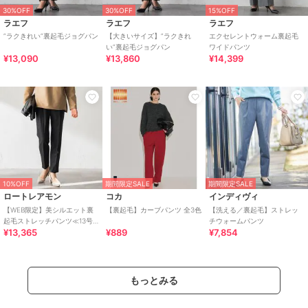
30%OFF
30%OFF
15%OFF
ラエフ
ラエフ
ラエフ
”ラクきれい”裏起毛ジョグパン
【大きいサイズ】”ラクきれ
エクセレントウォーム裏起毛
い”裏起毛ジョグパン
ワイドパンツ
¥13,090
¥13,860
¥14,399
10%OFF
期間限定SALE
期間限定SALE
ロートレアモン
コカ
インディヴィ
【WEB限定】美シルエット裏
【裏起毛】カーブパンツ 全3色
【洗える／裏起毛】ストレッ
起毛ストレッチパンツ≪13号
チウォームパンツ
¥13,365
¥889
¥7,854
あり/毛玉防止≫
もっとみる