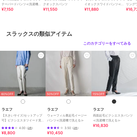
ン ポリエステ
テーパードパンツ≪洗濯機で
クオックスパンツ
イオックスワイドパンツ≪洗
リング
¥7,150
¥11,550
¥11,880
¥16,7
洗える≫
濯機で洗える≫
ル 麻・リネン シェルタリングドライ テーパードパンツ シーンレス
15%OFF
40%OFF
40%OFF
ラエフ
ラエフ
ラエフ
両面起毛ピクシエスタパ
【biyori】テーパードイ
グレンチェックパンツ≪
ンツ≪洗濯機で洗える≫
ージーパンツ≪洗濯機で
洗濯機で洗える≫
ブランド
ラエフ
スラックスの類似アイテム
洗える≫
16,830
11,220
13,200
¥
¥
¥
ショップ
ラエフ
このカテゴリーをすべてみる
商品カテゴリ
パンツ
／
スラックス
性別タイプ
レディース
パンツ
／
スラックス
カラー
ベージュ、ホワイト、ブラック
40%OFF
50%OFF
50%OFF
サイズ
7号,9号,11号
ラエフ
ラエフ
ラエフ
素材
ポリエステル78％ 綿15％ 麻7％
60%OFF
50%OFF
15%OFF
キレリワイドパンツ≪洗
セラテリーダブルクロス
パーフェクトジャージワ
商品のお取り扱い方法
濯機で洗える≫
セミフレアパンツ≪洗濯
イドパンツ≪洗濯機で洗
機で洗える≫
える≫
12,540
13,200
10,450
¥
¥
¥
ラエフ
ラエフ
ラエフ
お手入れ
洗濯機、漂白不可、タンブル乾燥
【大きいサイズ/セットアップ
ウォーフィル裏起毛イージー
両面起毛ピクシエスタパンツ
不可、自然乾燥、アイロン仕上げ
可】ピクシエスタツイード見
パンツ≪洗濯機で洗える≫
≪洗濯機で洗える≫
可、ドライ可、ウエットクリーニ
¥16,830
えテーパードパンツ≪洗濯機
4.00
3.50
（
2件
）
（
2件
）
ング可
で洗える≫
¥8,800
¥10,450