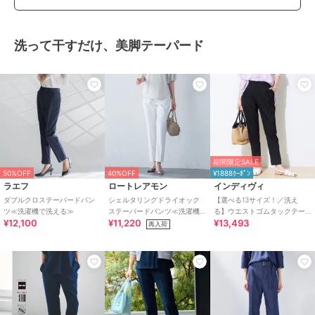
洗って干すだけ、美脚テーパード
期間限定SALE
50%OFF
40%OFF
¥1888ｸｰﾎﾟﾝ
ラエフ
ロートレアモン
インディヴィ
ダブルクロステーパードパン
シェルタリングドライオック
【選べる13サイズ！／洗え
ツ≪洗濯機で洗える≫
ステーパードパンツ≪洗濯機
る】ウエストゴムタックテー
¥12,100
¥11,220
¥13,493
で洗える≫
パード褒められパンツ
再入荷