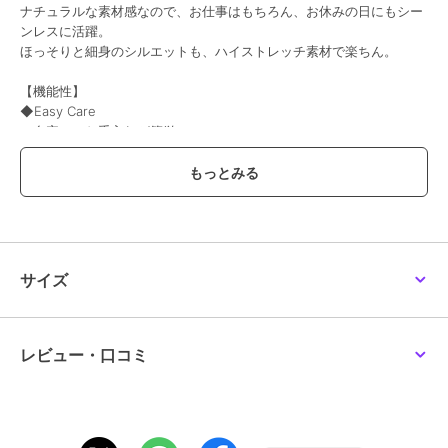
ナチュラルな素材感なので、お仕事はもちろん、お休みの日にもシー
ラエフ
ラエフ
ラエフ
ンレスに活躍。
【大きいサイズ/洗濯機
【biyori/極】”着心地も美
【大きいサイズ/セット
ほっそりと細身のシルエットも、ハイストレッチ素材で楽ちん。
で洗える/2wayストレッ
しさも”パーフェクトム
アップ可】ピクシエスタ
チ】サイロスパンギャバ
ーブパンツ≪洗濯機で洗
ツイード見えテーパード
8,360
11,000
8,800
¥
¥
¥
ワイドパンツ
える≫
パンツ≪洗濯機で洗える
【機能性】
≫
◆Easy Care
ご自宅でのお手入れが簡単
【素材の特徴】
東レ(株)のポリエステル機能糸「シェルタリングドライ」を使用した
機能性ストレッチ素材になります。
50%OFF
50%OFF
60%OFF
フルダル糸(光の透過を抑えるポリマー原糸)を使用することで防透け
性に優れ、
ラエフ
ラエフ
ラエフ
また発色性も良く、吸水速乾の機能も兼ね備え、
ダブルクロステーパード
【WEB&一部店舗限定】
【大きいサイズ】ピクシ
サイズ
パンツ≪洗濯機で洗える
ピンストライプワイドパ
エスタツイード見えワイ
さらにはUVケアも謳える春夏シーズンに快適に着用していただける
≫
ンツ
ドパンツ≪セットアップ
12,100
8,800
9,240
¥
¥
¥
素材で、
可/洗濯機で洗える≫
且つイージーケア性にも優れた製品に仕上がっております。
またT400というキックバックに優れたストレッチ糸を使用しており、
レビュー・口コミ
ストレッチ性抜群の着用感を実現。
適度に麻をブレンドし生地の仕上げでマスクメロン加工という
生地の表情を出す加工を施していますので、
きれいな素材感でありながらナチュラルなシャンブレー感を楽しんで