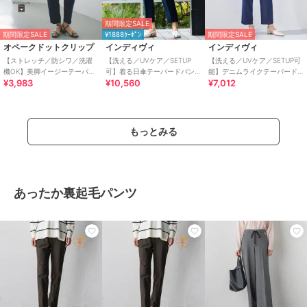
期間限定SALE
期間限定SALE
¥1888ｸｰﾎﾟﾝ
期間限定SALE
オペークドットクリップ
インディヴィ
インディヴィ
【ストレッチ／防シワ／洗濯
【洗える／UVケア／SETUP
【洗える／UVケア／SETUP可
機OK】美脚イージーテーパー
可】着る日傘テーパードパン
能】デニムライクテーパード
¥3,983
¥10,560
¥7,012
ドパンツ《SS～LL／5col／セ
ツ
パンツ
ットアップ可／丈が選べ
もっとみる
あったか裏起毛パンツ