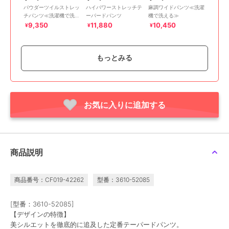
パウダーツイルストレッ
ハイパワーストレッチテ
麻調ワイドパンツ≪洗濯
チパンツ≪洗濯機で洗え
ーパードパンツ
機で洗える≫
る/防シワ/セットアップ
9,350
11,880
10,450
¥
¥
¥
対応≫
もっとみる
お気に入りに追加する
50%OFF
30%OFF
40%OFF
ラエフ
ラエフ
ラエフ
ドライギャバストレッチ
ピクシエスタストレート
【大きいサイズ】キレリ
ワイドパンツ≪洗濯機で
パンツ≪洗濯機で洗える
テーパードパンツ≪洗濯
洗える/セットアップ対
≫
機で洗える≫
9,900
15,400
12,540
¥
¥
¥
商品説明
応≫
商品番号：CF019-42262
型番：3610-52085
[型番：3610-52085]
【デザインの特徴】
美シルエットを徹底的に追及した定番テーパードパンツ。
60%OFF
50%OFF
60%OFF