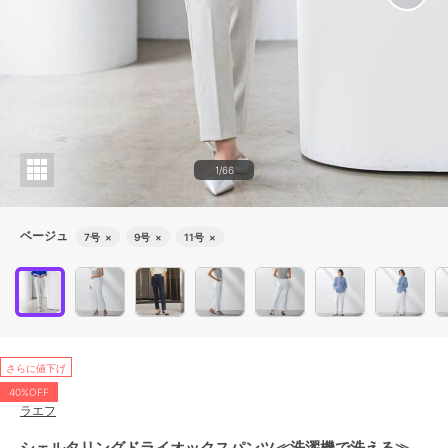
1/66
ベージュ
7号
×
9号
×
11号
×
さらに値下げ
40%OFF
ラエフ
シェルタリングドライオックスパンツ≪洗濯機で洗える≫