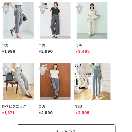
コカ
コカ
ミル
1,989
2,990
3,465
￥
￥
￥
ロペピクニック
コカ
SEU
1,371
2,990
2,995
￥
￥
￥
もっとみる