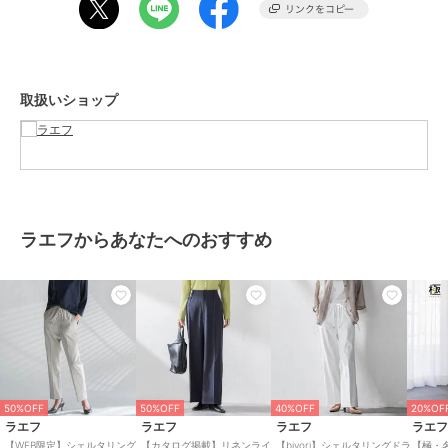
いただける商品となっています。
60%OFF
40%OFF
40%OFF
ラエフ
ラエフ
ラエフ
----------------------------------------------------------------
【大きいサイズ/セット
【大きいサイズ】【旅楽
【大きいサイズ】ハイパ
洗濯方法
アップ可/洗濯機で洗え
シリーズ/極】メランジ
ワーストレッチテーパー
家庭洗濯：液温は30℃を限度とし、洗濯機で非常に弱い洗濯ができ
る】ソフティナ2WAYス
ツイルストレートパンツ
ドパンツ
8,800
13,200
12,540
¥
¥
¥
取扱いショップ
る。
トレッチピンストライプ
≪洗濯機で洗える≫
自然乾燥：日蔭の吊り干しがよい。
テーパード
アイロン：底面温度160℃を限度としてアイロン仕上げができる。
ドライクリーニング：石油系溶剤による弱いドライクリーニングがで
きる。
----------------------------------------------------------------
ラエフからあなたへのおすすめ
※画像の商品はサンプルとなりますので実際の商品と仕様、加工、サ
40%OFF
40%OFF
イズが若干異なる場合がございます。
ラエフ
ラエフ
ラエフ
※お客様のモニター環境により実際のお色と多少異なる場合がござい
キレリテーパードパンツ
グレンチェックパンツ≪
【WEB限定/新色追
ます。
≪洗濯機で洗える≫
洗濯機で洗える≫
加】”まるで毛布”とろけ
※撮影状況や光の当たり具合により、色合いが異なって見える場合が
る裏起毛ワイドパンツ
11,880
15,180
15,400
¥
¥
¥
ございます。
※商品タグに記載されたサイズはヌードサイズです。実際の商品のサ
イズは商品情報の実寸をご確認ください。
50%OFF
50%OFF
40%OFF
20%OF
関連ワード：la.f… ラ エフ レディース 新作 大人コーデ シンプル フォ
ラエフ
ラエフ
ラエフ
ラエ
ーマル モード マニッシュ 2025春夏 2025SS 春夏 春物 春服 コット
【WEB限定】シェルタリング
【カタログ掲載】リネンライ
【biyori】シェルタリングドラ
【極・