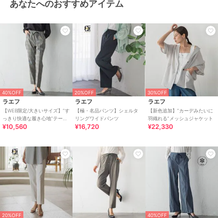
あなたへのおすすめアイテム
40%OFF
20%OFF
30%OFF
ラエフ
ラエフ
ラエフ
【WEB限定/大きいサイズ】”す
【極・名品パンツ】シェルタ
【新色追加】”カーデみたいに
っきり快適な履き心地”テーパ
リングワイドパンツ
羽織れる”メッシュジャケット
¥10,560
¥16,720
¥22,330
ードパンツ≪洗濯機で洗える
≫
20%OFF
40%OFF