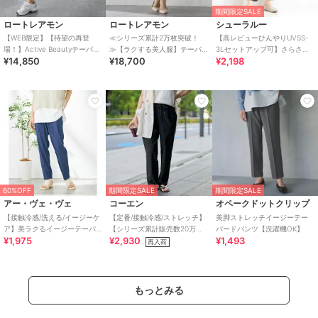
期間限定SALE
ロートレアモン
ロートレアモン
シューラルー
【WEB限定】【待望の再登
≪シリーズ累計2万枚突破！
【高レビューひんやりUVSS-
場！】Active Beautyテーパー
≫【ラクする美人服】テーパ
3Lセットアップ可】さらさら
¥14,850
¥18,700
¥2,198
ドパンツ≪13号あり≫
ードパンツ≪13号あり≫
ぷるん イージーテーパードパ
ンツ
60%OFF
期間限定SALE
期間限定SALE
アー・ヴェ・ヴェ
コーエン
オペークドットクリップ
【接触冷感/洗える/イージーケ
【定番/接触冷感/ストレッチ】
美脚ストレッチイージーテー
ア】美ラクるイージーテーパ
【シリーズ累計販売数20万本
パードパンツ【洗濯機OK】
¥1,975
¥2,930
¥1,493
ードパンツ
突破】イージービューティー
再入荷
テーパードパンツ
もっとみる