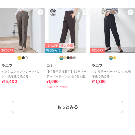
特徴
パンツ
綿・コットン素材
/
ポリエステル
素材
/
無地
/
洗える
/
テーパー
50%OFF
50%OFF
50%OFF
ド
/
ミッドライズ
/
ライフスタ
ラエフ
ラエフ
ラエフ
イル
ウォーフィル裏起毛イー
【大きいサイズ】
【大きいサイズ】麻調ワ
ジーパンツ≪洗濯機で洗
【biyori/極】”着心地も美
イドパンツ≪洗濯機で洗
スラックス
える≫
しさも”パーフェクトム
える≫
10,450
11,550
11,000
¥
¥
¥
綿・コットン素材
/
ポリエステル
ーブパンツ≪洗濯機で洗
15%OFF
まとめ割
素材
える≫
/
無地
/
洗える
/
テーパー
30%OFF
¥200ｸｰﾎﾟﾝ
40%OFF
ド
/
ミッドライズ
/
ライフスタ
イル
ラエフ
コカ
ラエフ
ピクシエスタストレートパン
【伊藤千晃様着用】3Dサマー
キレリテーパードパンツ≪洗
ツ≪洗濯機で洗える≫
テーパードパンツ 全4色 / 接触
濯機で洗える≫
¥15,400
¥1,690
¥11,880
冷感・シワになりにくい
2点以上で10%OFF
15%OFF
15%OFF
50%OFF
ラエフ
ラエフ
ラエフ
【カタログ掲載】ピクシ
【カタログ掲載】ピクシ
KIRERIストレッチワイド
もっとみる
エスタワイドパンツ≪洗
エスタテーパードパンツ
パンツ≪セットアップ対
濯機で洗える/セットア
≪洗濯機で洗える/セッ
応/洗濯機で洗える/機能
18,700
17,765
9,900
¥
¥
¥
ップ対応≫
トアップ対応≫
性素材≫