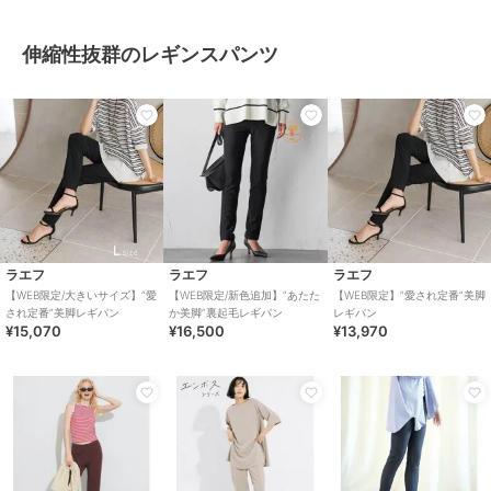
伸縮性抜群のレギンスパンツ
ラエフ
ラエフ
ラエフ
【WEB限定/大きいサイズ】”愛
【WEB限定/新色追加】”あたた
【WEB限定】”愛され定番”美脚
され定番”美脚レギパン
か美脚”裏起毛レギパン
レギパン
¥15,070
¥16,500
¥13,970