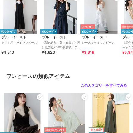
【ネイビー、ブルーグレー、ブラック、ブラウン、キャメル】綿
100%
【ベージュ】綿90%, ポリエステル10%
【無地】ポリエステル65%, 綿35%
30%OFF
期間限定
■生地■
¥500ｸｰﾎﾟﾝ
¥500ｸｰﾎﾟﾝ
¥500ｸｰﾎﾟﾝ
¥500ｸｰ
【ネイビー、ブラック、ブラウン、ブルーグレー、ベージュ】
ブルーイースト
ブルーイースト
ブルーイースト
ブル
薄手で柔らかいチェック柄生地
ドット柄キャミワンピース
《新色追加 / 選べる着丈》累
レースキャミワンピース
《新色
計販売数70000枚突破！アソ
キャミ
¥4,510
¥4,620
¥3,619
¥5,84
ート柄ワンピース
【オレンジ系】
薄手で柔らかい綿混生地
[ 商品のお気に入り登録 ]
完売カラーの再入荷通知や、値下げのお知らせ、ラスト１点の通知な
ワンピースの類似アイテム
どが受け取ることができます。
随時再入荷していますので、お気に入り登録して頂くと再入荷情報が
このカテゴリーをすべてみる
GET出来ます。
[ ブランドのお気に入り登録 ]
新商品の発売や再入荷、タイムセールやクーポン発行のお知らせなど
BLUEEASTのお得な情報を受け取ることができます。ぜひご登録くだ
さい♪
まとめ割
期間限定SALE
・生産時期により、色、サイズ、デザイン、素材の質感等が多少変更