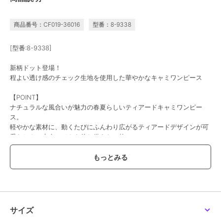
商品番号：CF019-36016
型番：8-9338
[型番:8-9338]
新柄ドット登場！
程よい透け感のチェック生地を使用した華やかなキャミワンピース
【POINT】
ナチュラルな風合いが魅力の春夏らしいティアードキャミワンピー
ス。
軽やかな素材に、動くたびにふんわり広がるティアードデザインが可
愛らしさと大人っぽさを兼ね備えた一枚。
サイドのウエストリボンはシルエットを調節することができ、配色カ
ラーがアクセントに◎
バックにはゴムを施し、フィット感がありながらも快適な着心地を実
現。
さらにアジャスター付きの肩紐で、身長に合わせて丈感を自由に調整
できるのも嬉しいポイントです。
スカート部分は裏地付きなので透けにくく、安心して着用いただけま
サイズ
す。