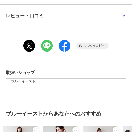
【STYLING】
ネック周りをすっきりと見せるカシュクールデザインのVネックなの
レビュー・口コミ
で
Tシャツやシアートップスをインしたレイヤードスタイルはもちろん
カップ付きキャミやタンク、シアーシャツを羽織って夏らしい清涼感
のあるコーディネートもおすすめ◎
キャップやスニーカー、サンダルなどを合わせてカジュアルダウンし
た夏コーデが完成！
【DETAIL】
サイドリボン
取扱いショップ
バックゴム
ティアードデザイン
肩紐アジャスター付き
スカート部分裏地有り
【M】
身幅：38
ブルーイーストからあなたへのおすすめ
着丈：109
■素材■