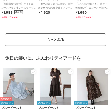
【西山茉希様着用】ライトエ
《新色追加 / 選べる着丈》累計
【シワになりにくい・速乾・
ンボスマキシ丈ノースリーブ
販売数70000枚突破！アソー
乾燥機OK】エンボス半袖マキ
ワンピース 全4色 / シワになり
ト柄ワンピース
シワンピース 全4色
1,989
4,620
1,690
再入荷
¥
¥
¥
にくい・速乾
2点以上で10%OFF
2点以上で10%OFF
もっとみる
休日の装いに、ふんわりティアードを
30%OFF
¥500ｸｰﾎﾟﾝ
¥500ｸｰﾎﾟﾝ
¥500ｸｰﾎﾟﾝ
ブルーイースト
ブルーイースト
ブルーイースト