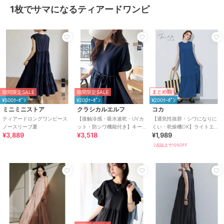
1枚でサマになるティアードワンピ
まとめ割
期間限定SALE
期間限定SALE
¥500ｸｰﾎﾟﾝ
¥200ｸｰﾎﾟﾝ
¥200ｸｰﾎﾟﾝ
ミニミニストア
クラシカルエルフ
コカ
ティアードロングワンピース
【接触冷感・吸水速乾・UVカ
【通気性抜群・シワになりに
ノースリーブ夏
ット・防シワ機能付き】キー
くい・乾燥機OK】ライトエン
¥3,889
¥3,518
¥1,989
ネックリボンティアードワン
ボスノースリーブティアード
ピース
ワンピース 全2色
2点以上で10%OFF