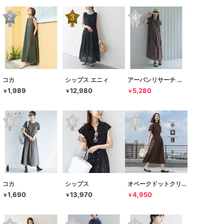
コカ
シップス エニィ
アーバンリサーチ サニーレーベル
1,989
12,980
5,280
￥
￥
￥
コカ
シップス
オペークドットクリップ
1,690
13,970
4,950
￥
￥
￥