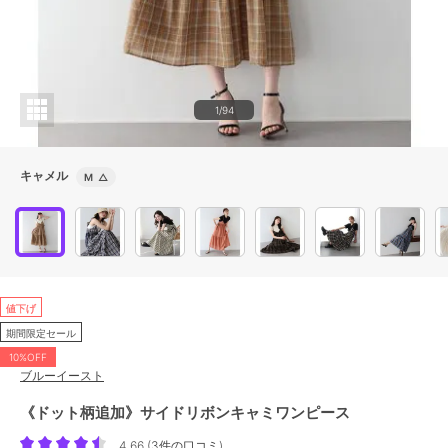
1/94
キャメル
M
△
値下げ
期間限定セール
10%OFF
ブルーイースト
《ドット柄追加》サイドリボンキャミワンピース
4.66
(
3件の口コミ
)