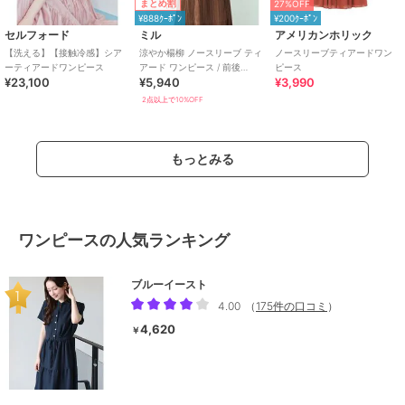
まとめ割
27%OFF
¥888ｸｰﾎﾟﾝ
¥200ｸｰﾎﾟﾝ
セルフォード
ミル
アメリカンホリック
【洗える】【接触冷感】シア
涼やか楊柳 ノースリーブ ティ
ノースリーブティアードワン
ーティアードワンピース
アード ワンピース / 前後
ピース
¥23,100
¥5,940
¥3,990
2way 【mil/ミル】
2点以上で10%OFF
もっとみる
ワンピースの人気ランキング
ブルーイースト
4.00
（
175件の口コミ
）
4,620
￥