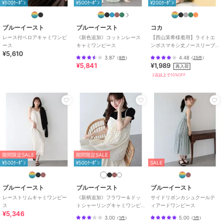
¥500ｸｰﾎﾟﾝ
¥500ｸｰﾎﾟﾝ
¥200ｸｰﾎﾟﾝ
される場合がございます。
・モデル着用画像は撮影環境により実物の色と異なって見える場合が
ございます。
ブルーイースト
ブルーイースト
コカ
商品のみの画像が実際の商品に近いお色味となっておりますのでご確
レース付ベロアキャミワンピ
《新色追加》コットンレース
【西山茉希様着用】ライトエ
ース
キャミワンピース
ンボスマキシ丈ノースリーブ
認ください。
¥5,610
ワンピース 全4色 / シワになり
・ご覧の端末のモニター環境や照明によっては実物の色味と異なって
3.87
4.48
（
8件
）
（
25件
）
にくい・速乾
¥5,841
¥1,989
見える場合がございます。
再入荷
・その他のご注意点は取扱い表示タグをご確認ください。
2点以上で10%OFF
期間限定セール開催中
ブランド
ブルーイースト
ショップ
ブルーイースト
期間限定SALE
期間限定SALE
商品カテゴリ
ワンピースドレス
／
ワンピース
¥500ｸｰﾎﾟﾝ
¥500ｸｰﾎﾟﾝ
SALE
性別タイプ
レディース
ワンピースドレス
／
ワンピース
ブルーイースト
ブルーイースト
ブルーイースト
カラー
キャメル、ネイビー、ベージュ、
レーストリムキャミワンピー
《新柄追加》フラワー＆ドッ
サイドリボンカシュクールテ
オレンジ系、ブラウン、ブラッ
ス
トシャーリングキャミワンピ
ィアードワンピース
¥5,346
ース
ク、ブルーグレー、ベージュ(ドッ
3.00
5.00
（
1件
）
（
1件
）