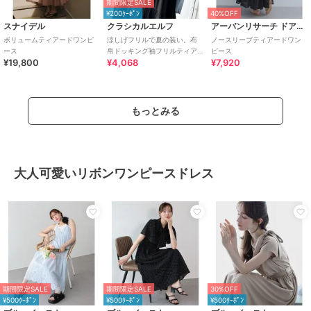
期間限定SALE
¥200ｸｰﾎﾟﾝ
40%OFF
スナイデル
クラシカルエルフ
アーバンリサーチ ドアーズ
ボリュームティアードワンピ
涼しげフリルで夏の装い。布
ノースリーブティアードワン
ース
帛ドッキング袖フリルティア
ピース
¥19,800
¥4,068
¥7,920
ードワンピース(ロング丈)
もっとみる
大人可愛いリボンワンピースドレス
期間限定SALE
期間限定SALE
30%OFF
¥500ｸｰﾎﾟﾝ
¥500ｸｰﾎﾟﾝ
¥500ｸｰﾎﾟﾝ