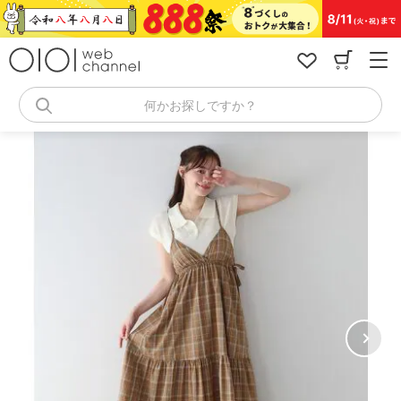
コ
ン
テ
ン
ツ
へ
何かお探しですか？
ス
キ
ッ
プ