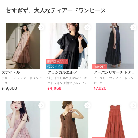
甘すぎず、大人なティアードワンピース
期間限定SALE
¥200ｸｰﾎﾟﾝ
40%OFF
スナイデル
クラシカルエルフ
アーバンリサーチ ドアーズ
ボリュームティアードワンピ
涼しげフリルで夏の装い。布
ノースリーブティアードワン
ース
帛ドッキング袖フリルティア
ピース
¥19,800
¥4,068
¥7,920
ードワンピース(ロング丈)