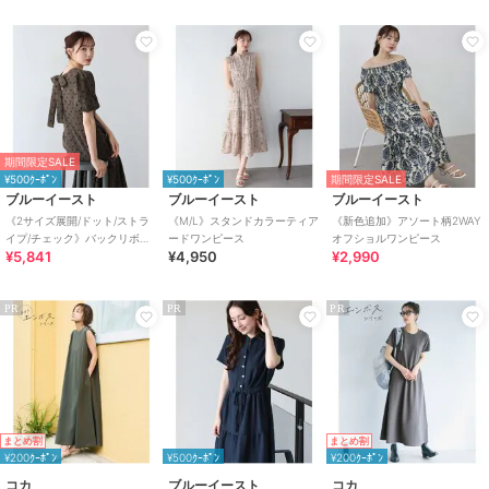
原産国
中国製
期間限定SALE
¥500ｸｰﾎﾟﾝ
¥500ｸｰﾎﾟﾝ
期間限定SALE
ブルーイースト
ブルーイースト
ブルーイースト
《2サイズ展開/ドット/ストラ
《M/L》スタンドカラーティア
《新色追加》アソート柄2WAY
イプ/チェック》バックリボン
ードワンピース
オフショルワンピース
¥5,841
¥4,950
¥2,990
マーメイドワンピース
PR
PR
PR
まとめ割
まとめ割
¥200ｸｰﾎﾟﾝ
¥500ｸｰﾎﾟﾝ
¥200ｸｰﾎﾟﾝ
コカ
ブルーイースト
コカ