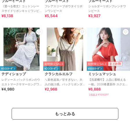
ブルーイースト
ブルーイースト
ブルーイースト
《選べる着丈》コットンレー
フレアスリーブボウタイリボ
ショルダーリボンフレンチワ
スサイドリボンキャミワンピ
ンワンピース
ンピース
¥6,138
¥5,544
¥3,927
ース
期間限定SALE
まとめ割
期間限定SALE
¥500ｸｰﾎﾟﾝ
¥200ｸｰﾎﾟﾝ
¥888ｸｰﾎﾟﾝ
テディショップ
クラシカルエルフ
ミッシュマッシュ
レディース バックリボンのウ
＼新色追加／甘すぎない、大
【洗濯機可】上品に着映える
エストマークサマーロングワ
人の抜け感。バックリボンダ
一枚。2026春夏新作 スクエア
¥4,980
¥2,968
¥6,888
ンピース
ブルストラッププリーツキャ
ネックバックリボンAラインワ
ミロングワンピース
ンピース
2点以上で10%OFF
もっとみる