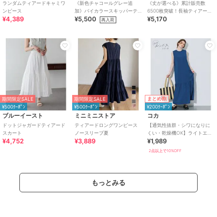
ランダムティアードキャミワ
《新色チャコールグレー追
《丈が選べる》累計販売数
ンピース
加》バイカラースキッパーテ
6500枚突破！長袖ティアード
¥4,389
¥5,500
¥5,170
ィアードワンピース
ワンピース
再入荷
まとめ割
期間限定SALE
期間限定SALE
¥500ｸｰﾎﾟﾝ
¥500ｸｰﾎﾟﾝ
¥200ｸｰﾎﾟﾝ
ブルーイースト
ミニミニストア
コカ
ドットジャガードティアード
ティアードロングワンピース
【通気性抜群・シワになりに
スカート
ノースリーブ夏
くい・乾燥機OK】ライトエン
¥4,752
¥3,889
¥1,989
ボスノースリーブティアード
ワンピース 全2色
2点以上で10%OFF
もっとみる