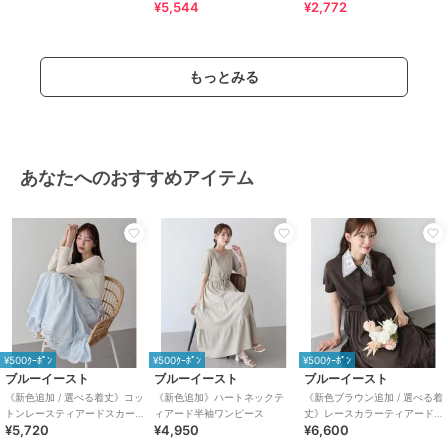
ト)、ブラック(ドット)
¥5,544
¥2,772
サイズ
M
素材
【ベージュ、ブルー】綿80%, 麻2
もっとみる
0%
【ネイビー】綿100%
【無地】ポリエステル65%, 綿35%
商品のお取り扱い方法
あなたへのおすすめアイテム
特徴
ワンピースドレス
綿・コットン素材
/
麻・リネン
/
ポリエステル素材
/
チェック柄
/
リボン
/
ノースリーブ
/
バスト
下切り替えワンピース
/
ティアー
ドスカート
ワンピース
綿・コットン素材
/
麻・リネン
/
¥500ｸｰﾎﾟﾝ
¥500ｸｰﾎﾟﾝ
¥500ｸｰﾎﾟﾝ
ポリエステル素材
/
チェック柄
/
ブルーイースト
ブルーイースト
ブルーイースト
リボン
/
ノースリーブ
/
バスト
《新色追加 / 選べる着丈》コッ
《新色追加》ハートネックテ
《新色ブラウン追加 / 選べる着
下切り替えワンピース
/
ティアー
トンレースティアードスカー
ィアード半袖ワンピース
丈》レースカラーティアード
ドスカート
¥5,720
¥4,950
¥6,600
ト
ワンピース