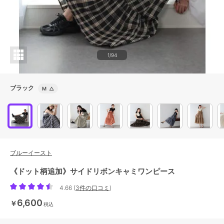
1/94
ブラック
M
△
ブルーイースト
《ドット柄追加》サイドリボンキャミワンピース
4.66
(
3件の口コミ
)
6,600
￥
税込