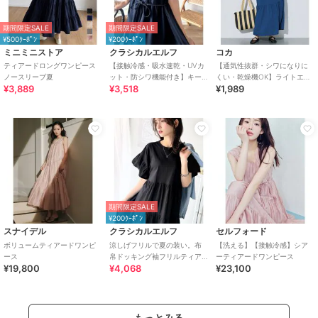
期間限定SALE
期間限定SALE
¥500ｸｰﾎﾟﾝ
¥200ｸｰﾎﾟﾝ
ミニミニストア
クラシカルエルフ
コカ
ティアードロングワンピース
【接触冷感・吸水速乾・UVカ
【通気性抜群・シワになりに
ノースリーブ夏
ット・防シワ機能付き】キー
くい・乾燥機OK】ライトエン
¥3,889
¥3,518
¥1,989
ネックリボンティアードワン
ボスノースリーブティアード
ピース
ワンピース 全2色
期間限定SALE
¥200ｸｰﾎﾟﾝ
スナイデル
クラシカルエルフ
セルフォード
ボリュームティアードワンピ
涼しげフリルで夏の装い。布
【洗える】【接触冷感】シア
ース
帛ドッキング袖フリルティア
ーティアードワンピース
¥19,800
¥4,068
¥23,100
ードワンピース(ロング丈)
もっとみる