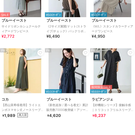
SALE
¥500ｸｰﾎﾟﾝ
¥500ｸｰﾎﾟﾝ
ブルーイースト
ブルーイースト
ブルーイースト
サイドリボンカシュクールテ
《2サイズ展開/ドット/ストラ
《M/L》スタンドカラーティア
ィアードワンピース
イプ/チェック》バックリボン
ードワンピース
¥2,772
¥6,490
¥4,950
マーメイドワンピース
PR
PR
PR
期間限定SALE
¥500ｸｰﾎﾟﾝ
¥888ｸｰﾎﾟﾝ
コカ
ブルーイースト
ラビアンジェ
【西山茉希様着用】ライトエ
《新色追加 / 選べる着丈》累計
【好機能シリーズ】接触冷感
ンボスマキシ丈ノースリーブ
販売数70000枚突破！アソー
｜トリコットフリルスリーブ
ワンピース 全4色 / シワになり
ト柄ワンピース
ワンピース｜1枚で着映える/上
1,989
4,620
6,237
再入荷
¥
¥
¥
にくい・速乾
品落ち感 ♪