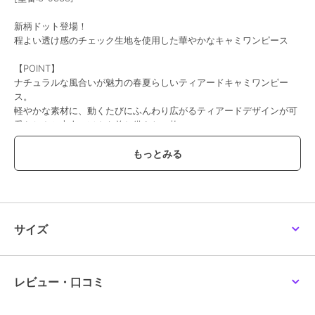
新柄ドット登場！
程よい透け感のチェック生地を使用した華やかなキャミワンピース
【POINT】
ナチュラルな風合いが魅力の春夏らしいティアードキャミワンピー
ス。
軽やかな素材に、動くたびにふんわり広がるティアードデザインが可
愛らしさと大人っぽさを兼ね備えた一枚。
サイドのウエストリボンはシルエットを調節することができ、配色カ
ラーがアクセントに◎
バックにはゴムを施し、フィット感がありながらも快適な着心地を実
現。
さらにアジャスター付きの肩紐で、身長に合わせて丈感を自由に調整
できるのも嬉しいポイントです。
スカート部分は裏地付きなので透けにくく、安心して着用いただけま
サイズ
す。
【STYLING】
ネック周りをすっきりと見せるカシュクールデザインのVネックなの
レビュー・口コミ
で
Tシャツやシアートップスをインしたレイヤードスタイルはもちろん