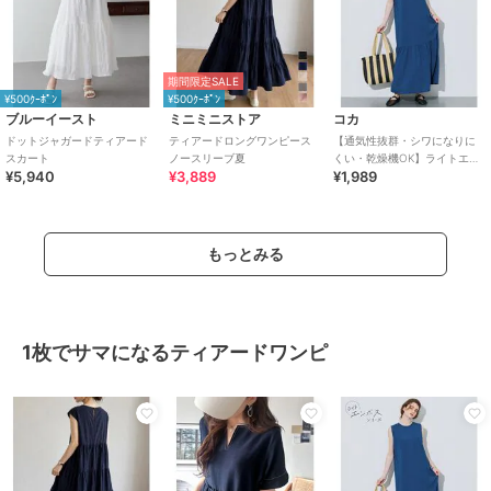
期間限定SALE
¥500ｸｰﾎﾟﾝ
¥500ｸｰﾎﾟﾝ
ブルーイースト
ミニミニストア
コカ
ドットジャガードティアード
ティアードロングワンピース
【通気性抜群・シワになりに
スカート
ノースリーブ夏
くい・乾燥機OK】ライトエン
¥5,940
¥3,889
¥1,989
ボスノースリーブティアード
ワンピース 全2色
もっとみる
1枚でサマになるティアードワンピ