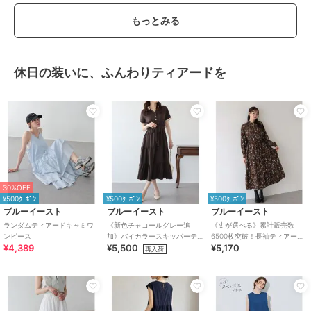
もっとみる
休日の装いに、ふんわりティアードを
30%OFF
¥500ｸｰﾎﾟﾝ
¥500ｸｰﾎﾟﾝ
¥500ｸｰﾎﾟﾝ
ブルーイースト
ブルーイースト
ブルーイースト
ランダムティアードキャミワ
《新色チャコールグレー追
《丈が選べる》累計販売数
ンピース
加》バイカラースキッパーテ
6500枚突破！長袖ティアード
¥4,389
¥5,500
¥5,170
ィアードワンピース
ワンピース
再入荷