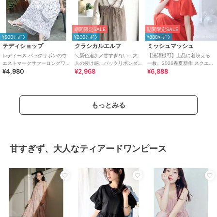
期間限定SALE
期間限定SALE
¥500ｸｰﾎﾟﾝ
¥200ｸｰﾎﾟﾝ
¥888ｸｰﾎﾟﾝ
テディショップ
クラシカルエルフ
ミッシュマッシュ
レディース バックリボンのウ
＼新色追加／甘すぎない、大
【洗濯機可】上品に着映える
エストマークサマーロングワ
人の抜け感。バックリボンダ
一枚。2026春夏新作 スクエア
¥4,980
¥2,968
¥6,888
ンピース
ブルストラッププリーツキャ
ネックバックリボンAラインワ
ミロングワンピース
ンピース
もっとみる
甘すぎず、大人なティアードワンピース