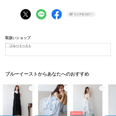
カップ付きキャミやタンク、シアーシャツを羽織って夏らしい清涼感
のあるコーディネートもおすすめ◎
キャップやスニーカー、サンダルなどを合わせてカジュアルダウンし
た夏コーデが完成！
【DETAIL】
サイドリボン
取扱いショップ
バックゴム
ティアードデザイン
肩紐アジャスター付き
スカート部分裏地有り
【M】
身幅：38
ブルーイーストからあなたへのおすすめ
着丈：109
■素材■
【ネイビー、ブルーグレー、ブラック、ブラウン、キャメル】綿
100%
【ベージュ】綿90%, ポリエステル10%
【無地】ポリエステル65%, 綿35%
30%OFF