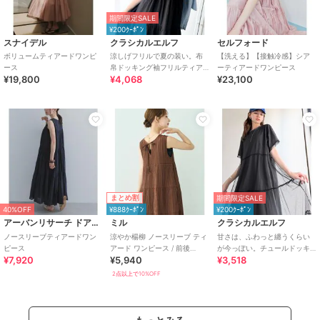
期間限定SALE
¥200ｸｰﾎﾟﾝ
スナイデル
クラシカルエルフ
セルフォード
ボリュームティアードワンピ
涼しげフリルで夏の装い。布
【洗える】【接触冷感】シア
ース
帛ドッキング袖フリルティア
ーティアードワンピース
¥19,800
¥4,068
¥23,100
ードワンピース(ロング丈)
まとめ割
期間限定SALE
40%OFF
¥888ｸｰﾎﾟﾝ
¥200ｸｰﾎﾟﾝ
アーバンリサーチ ドアーズ
ミル
クラシカルエルフ
ノースリーブティアードワン
涼やか楊柳 ノースリーブ ティ
甘さは、ふわっと纏うくらい
ピース
アード ワンピース / 前後
が今っぽい。チュールドッキ
¥7,920
¥5,940
¥3,518
2way 【mil/ミル】
ングティアードロングワンピ
ース（半袖）
2点以上で10%OFF