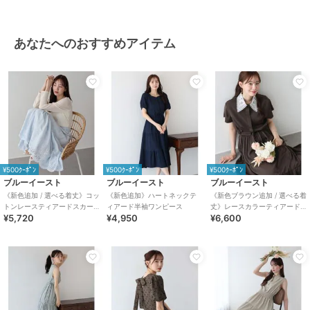
商品のお取り扱い方法
特徴
ワンピースドレス
あなたへのおすすめアイテム
綿・コットン素材
/
麻・リネン
/
ポリエステル素材
/
チェック柄
/
リボン
/
ノースリーブ
/
バスト
下切り替えワンピース
/
ティアー
ドスカート
ワンピース
綿・コットン素材
/
麻・リネン
/
ポリエステル素材
/
チェック柄
/
¥500ｸｰﾎﾟﾝ
¥500ｸｰﾎﾟﾝ
¥500ｸｰﾎﾟﾝ
リボン
/
ノースリーブ
/
バスト
ブルーイースト
ブルーイースト
ブルーイースト
下切り替えワンピース
/
ティアー
《新色追加 / 選べる着丈》コッ
《新色追加》ハートネックテ
《新色ブラウン追加 / 選べる着
ドスカート
トンレースティアードスカー
ィアード半袖ワンピース
丈》レースカラーティアード
¥5,720
¥4,950
¥6,600
ト
ワンピース
原産国
中国製