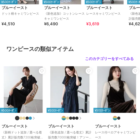
■生地■
¥500ｸｰﾎﾟﾝ
¥500ｸｰﾎﾟﾝ
¥500ｸｰﾎﾟﾝ
¥500ｸｰ
【ネイビー、ブラック、ブラウン、ブルーグレー、ベージュ】
ブルーイースト
ブルーイースト
ブルーイースト
ブル
薄手で柔らかいチェック柄生地
ドット柄キャミワンピース
《新色追加》コットンレース
レースキャミワンピース
《新色追
キャミワンピース
計販売数
¥4,510
¥6,490
¥3,619
¥4,6
ート柄
【オレンジ系】
薄手で柔らかい綿混生地
[ 商品のお気に入り登録 ]
完売カラーの再入荷通知や、値下げのお知らせ、ラスト１点の通知な
ワンピースの類似アイテム
どが受け取ることができます。
随時再入荷していますので、お気に入り登録して頂くと再入荷情報が
このカテゴリーをすべてみる
GET出来ます。
[ ブランドのお気に入り登録 ]
新商品の発売や再入荷、タイムセールやクーポン発行のお知らせなど
BLUEEASTのお得な情報を受け取ることができます。ぜひご登録くだ
さい♪
・生産時期により、色、サイズ、デザイン、素材の質感等が多少変更
¥500ｸｰﾎﾟﾝ
¥500ｸｰﾎﾟﾝ
¥500ｸｰﾎﾟﾝ
される場合がございます。
・モデル着用画像は撮影環境により実物の色と異なって見える場合が
ございます。
ブルーイースト
ブルーイースト
ブルーイースト
商品のみの画像が実際の商品に近いお色味となっておりますのでご確
《新柄ドット追加 / 選べる着
《新色追加 / 選べる着丈》累計
レース付ベロアキャミワンピ
丈》累計販売数7200枚突破！
販売数70000枚突破！アソー
ース
認ください。