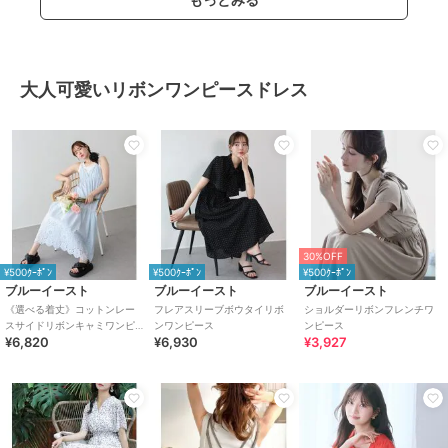
大人可愛いリボンワンピースドレス
30%OFF
¥500ｸｰﾎﾟﾝ
¥500ｸｰﾎﾟﾝ
¥500ｸｰﾎﾟﾝ
ブルーイースト
ブルーイースト
ブルーイースト
《選べる着丈》コットンレー
フレアスリーブボウタイリボ
ショルダーリボンフレンチワ
スサイドリボンキャミワンピ
ンワンピース
ンピース
¥6,820
¥6,930
¥3,927
ース