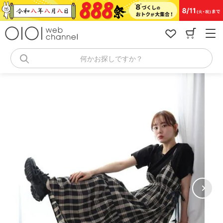
コ
ン
テ
ン
ツ
へ
何かお探しですか？
ス
キ
ッ
プ