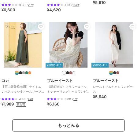
¥5,610
カシュクールシャツワンピー
ト柄ワンピース
・ご覧の端末のモニター環境や照明によっては実物の色味と異なって
3.33
4.13
（
21件
）
（
174件
）
ス
¥6,600
¥4,620
見える場合がございます。
・その他のご注意点は取扱い表示タグをご確認ください。
ブランド
ブルーイースト
ショップ
ブルーイースト
商品カテゴリ
ワンピースドレス
／
ワンピース
性別タイプ
レディース
¥500ｸｰﾎﾟﾝ
¥500ｸｰﾎﾟﾝ
ワンピースドレス
／
ワンピース
カラー
ブラック、ネイビー、ベージュ、
コカ
ブルーイースト
ブルーイースト
オレンジ系、ブラウン、ブルーグ
【西山茉希様着用】ライトエ
《新柄追加》フラワー＆ドッ
レーストリムキャミワンピー
ンボスマキシ丈ノースリーブ
トシャーリングキャミワンピ
ス
レー、キャメル、ベージュ(ドッ
¥5,940
ワンピース 全4色 / シワになり
ース
ト)、ブラック(ドット)
4.48
3.00
（
25件
）
（
1件
）
にくい・速乾
¥1,989
¥6,160
再入荷
サイズ
M
素材
【ベージュ、ブルー】綿80%, 麻2
0%
もっとみる
【ネイビー】綿100%
【無地】ポリエステル65%, 綿35%