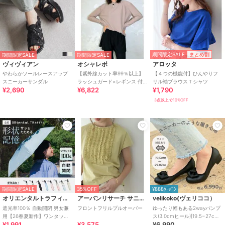
期間限定SALE
まとめ割
期間限定SALE
期間限定SALE
ヴィヴィアン
オシャレボ
アロッタ
やわらかソールレースアップ
【紫外線カット率99％以上】
【４つの機能付】ひんやりフ
スニーカーサンダル
ラッシュガード×レギンス 付
リル袖ブラウスＴシャツ
¥2,690
¥6,822
¥1,790
き タンキニ
3点以上で10%OFF
期間限定SALE
35%OFF
¥888ｸｰﾎﾟﾝ
オリエンタルトラフィック
アーバンリサーチ サニーレーベル
velikoko(ヴェリココ）
遮光率100％ 自動開閉 男女兼
フロントフリルプルオーバー
ゆったり幅もある2wayパンプ
用【26春夏新作】ワンタッチ
ス(3.0cmヒール)[19.5~27cm]
¥1,991
¥3,575
¥6,990
晴雨兼用 折りたたみ傘 /G-
ラクチンきれいシューズ