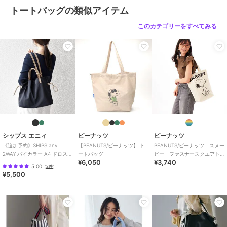
トートバッグの類似アイテム
このカテゴリーをすべてみる
シップス エニィ
ピーナッツ
ピーナッツ
《追加予約》SHIPS any:
【PEANUTS/ピーナッツ】 ト
PEANUTS/ピーナッツ スヌー
2WAY バイカラー A4 ドロスト
ートバッグ
ピー ファスナースクエアト
¥6,050
¥3,740
トート バッグ
ート
5.00
（
2件
）
¥5,500