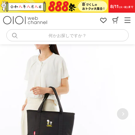
コ
ン
テ
ン
ツ
へ
何かお探しですか？
ス
キ
ッ
プ