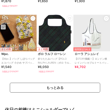
¥1,870
¥1,650
¥1,300
3点以上で8%OFF
まとめ割
まとめ割
期間限定SALE
Wpc.
ポロ ラルフ ローレン
ローラ アシュレイ
【Wpc.】バッグ しぼりバッグ
折りたたみバッグ【POLO
【STORY掲載！】ロンドン柄
エコバッグ 小さめ サブバッグ
RALPH LAUREN（ポロ ラルフ
レインパッカブルトートバッ
¥1,540
¥6,050
¥4,702
コンパクト 洗濯可能 レディ
ローレン）】
グ
ース
2点以上で10%OFF
3点以上で8%OFF
もっとみる
休日の相棒はミニショルダーでいく