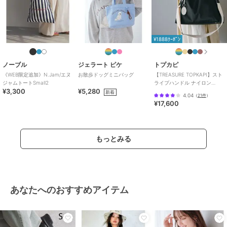
¥1888ｸｰﾎﾟﾝ
ノーブル
ジェラート ピケ
トプカピ
《WEB限定追加》N.Jam/エヌ
お散歩ドッグミニバッグ
【TREASURE TOPKAPI】スト
ジャムトートSmall2
ライプハンドル ナイロン
¥3,300
¥5,280
2way トートバッグ A4対応
新着
4.04
（
21件
）
¥17,600
もっとみる
あなたへのおすすめアイテム