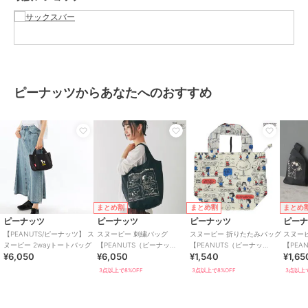
サイズ
FREE
ピーナッツからあなたへのおすすめ
まとめ割
まとめ割
まとめ
ピーナッツ
ピーナッツ
ピーナッツ
ピー
【PEANUTS/ピーナッツ】 ス
スヌーピー 刺繍バッグ
スヌーピー 折りたたみバッグ
スヌー
ヌーピー 2wayトートバッグ
【PEANUTS（ピーナッ
【PEANUTS（ピーナッ
【PEA
¥6,050
¥6,050
¥1,540
¥1,65
ツ）】
ツ）】
ツ）】
3点以上で8%OFF
3点以上で8%OFF
3点以上で