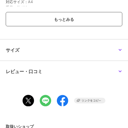
対応サイズ：A4
重量：約400g
持ち手長さ：約52cm
仕様｜ファスナー式開閉
内側：フリーポケット×1
前面：オープンポケット×2
サイズ
この商品は無料ギフトサービスの対象商品です
>>無料ギフトサービスについての詳細はこちら
ブランド
ピーナッツ
レビュー・口コミ
ショップ
サックスバー
商品カテゴリ
バッグ
／
トートバッグ
性別タイプ
レディース
バッグ
／
トートバッグ
メンズ
バッグ
／
トートバッグ
カラー
ブラック、ブルー、アイボリー
取扱いショップ