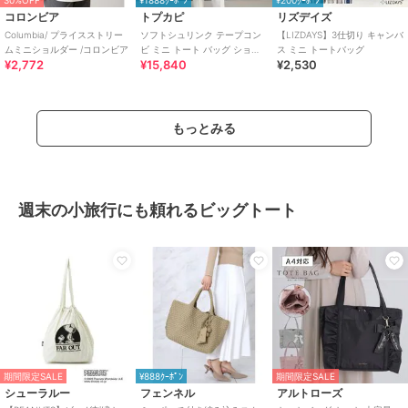
30%OFF
¥1888ｸｰﾎﾟﾝ
¥200ｸｰﾎﾟﾝ
コロンビア
トプカピ
リズデイズ
Columbia/ プライスストリー
ソフトシュリンク テープコン
【LIZDAYS】3仕切り キャンバ
ムミニショルダー /コロンビア
ビ ミニ トート バッグ ショル
ス ミニ トートバッグ
¥2,772
¥15,840
¥2,530
ダーベルト付
もっとみる
週末の小旅行にも頼れるビッグトート
期間限定SALE
¥888ｸｰﾎﾟﾝ
期間限定SALE
シューラルー
フェンネル
アルトローズ