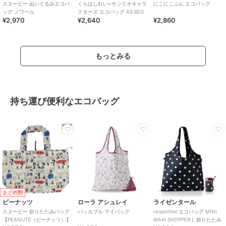
スヌーピー ぬいぐるみエコバ
くらはしれい×サンリオキャラ
にこにこぷん エコバッグ
ッグ ノワール
クターズ エコバッグ AS BEG
¥2,970
¥2,640
¥2,860
もっとみる
持ち運び便利なエコバッグ
まとめ割
ピーナッツ
ローラ アシュレイ
ライゼンタール
スヌーピー 折りたたみバッグ
パッカブル マイバッグ
reisenthel エコバッグ MINI
【PEANUTS（ピーナッツ）】
MAXI SHOPPER L 折りたたみ