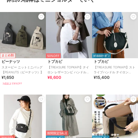
まとめ割
50%OFF
¥1888ｸｰﾎﾟﾝ
ピーナッツ
トプカピ
トプカピ
スヌーピー ニットミニバッグ
【TREASURE TOPKAPI】ナイ
【TREASURE TOPKAPI】スト
【PEANUTS（ピーナッツ）】
ロン レザーコンビ ハンドルオ
ライプハンドル ナイロン
¥1,650
¥6,600
¥15,400
ープン ミニ ショルダーバッグ
2way ミニ トートバッグ
3点以上で8%OFF
期間限定SALE