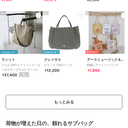
0601
PR
PR
PR
50%OFF
¥2888ｸｰﾎﾟﾝ
¥1888ｸｰﾎﾟﾝ
ラシット
クレイサス
アースミュージック＆エコロジー
スリム2WAYトートバッグ <エ
ルラック 2WAYバッグ
刺繍シアートートバッグ
ンボスモノグラムレザー>(CE-
13,200
1,995
¥
¥
1611)
37,400
再入荷
¥
もっとみる
荷物が増えた日の、頼れるサブバッグ