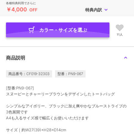
各種特典利用でさらに
￥4,000
OFF
特典内訳
カラー・サイズを選ぶ
11人
商品説明
商品番号：CF019-32303
型番：PN9-067
[型番:PN9-067]
スヌーピーとチャーリーブラウンをデザインしたトートバッグ
シンプルなアイボリー、ブラックに加え爽やかなブルーストライプの
3色展開です
A4も入るサイズ感で幅広くお使いいただけます
サイズ｜約W27(39)×H28×D14cm