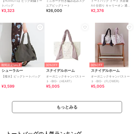
【PEANUTS】ビッグ刺繍トー
ミニポーチ付き編み込みスク
トートバッグ トート 大容量
トバッグ
エアビッグトート
A4 仕切り キャリーオン 通学
¥3,323
¥26,000
¥2,376
フリル リボン ローズヒップ
期間限定SALE
30%OFF
30%OFF
シューラルー
スナイデルホーム
スナイデルホーム
【撥水】ビッグトートバッグ
オーガニックキャンバストー
オーガニックキャンバストー
ト -BIG-（HEART）
ト -BIG-（FLOWER）
¥3,599
¥5,005
¥5,005
もっとみる
トートバッグの人気ランキング