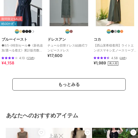
期間限定SALE
¥500ｸｰﾎﾟﾝ
ブルーイースト
ドレスアン
コカ
●8/5-6特別セール●《新色追
チュール切替ドレス結婚式ワ
【西山茉希様着用】ライトエ
加/選べる着丈》累計販売数
ンピースドレス
ンボスマキシ丈ノースリーブ
¥17,600
70000枚突破！アソート柄ワ
ワンピース 全4色 / シワになり
4.13
4.58
（
173件
）
（
24件
）
ンピース
にくい・速乾
¥4,158
¥1,989
再入荷
もっとみる
あなたへのおすすめアイテム