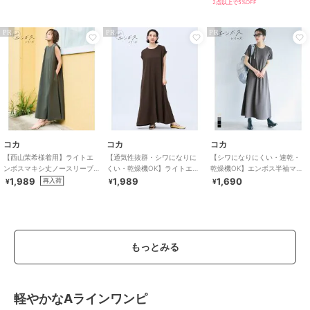
2点以上で5%OFF
PR
PR
PR
コカ
コカ
コカ
【西山茉希様着用】ライトエ
【通気性抜群・シワになりに
【シワになりにくい・速乾・
ンボスマキシ丈ノースリーブ
くい・乾燥機OK】ライトエン
乾燥機OK】エンボス半袖マキ
ワンピース 全4色 / シワになり
ボスマキシロールアップワン
シワンピース 全4色
1,989
1,989
1,690
再入荷
¥
¥
¥
にくい・速乾
ピース 全3色
もっとみる
軽やかなAラインワンピ