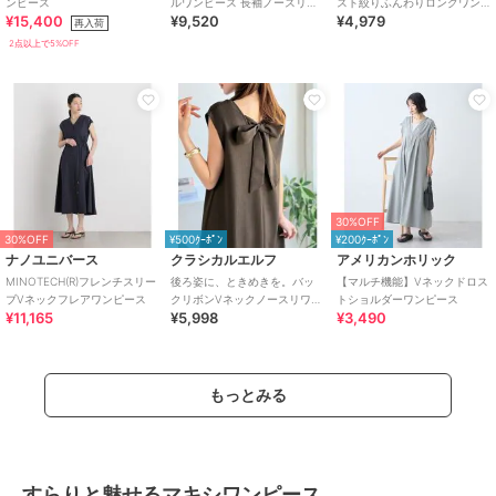
ンピース
ルワンピース 長袖ノースリー
スト絞りふんわりロングワン
¥15,400
¥9,520
¥4,979
ブ選べるタイプ Vネックワン
ピース
再入荷
ピース
2点以上で5%OFF
30%OFF
30%OFF
¥500ｸｰﾎﾟﾝ
¥200ｸｰﾎﾟﾝ
ナノユニバース
クラシカルエルフ
アメリカンホリック
MINOTECH(R)フレンチスリー
後ろ姿に、ときめきを。バッ
【マルチ機能】Vネックドロス
ブVネックフレアワンピース
クリボンVネックノースリワン
トショルダーワンピース
¥11,165
¥5,998
¥3,490
ピース
もっとみる
すらりと魅せるマキシワンピース