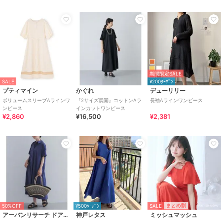
期間限定SALE
SALE
¥200ｸｰﾎﾟﾝ
プティマイン
かぐれ
デューリリー
ボリュームスリーブAラインワ
『2サイズ展開』コットンAラ
長袖Aラインワンピース
ンピース
インカットワンピース
¥2,860
¥16,500
¥2,381
SALE
まとめ割
50%OFF
¥500ｸｰﾎﾟﾝ
アーバンリサーチ ドアーズ
神戸レタス
ミッシュマッシュ