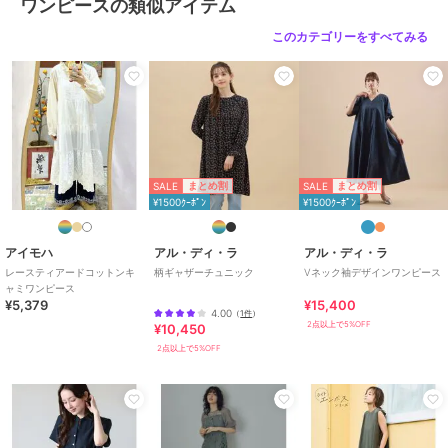
ワンピースの類似アイテム
このカテゴリーをすべてみる
SALE
SALE
まとめ割
まとめ割
¥1500ｸｰﾎﾟﾝ
¥1500ｸｰﾎﾟﾝ
アイモハ
アル・ディ・ラ
アル・ディ・ラ
レースティアードコットンキ
柄ギャザーチュニック
Vネック袖デザインワンピース
ャミワンピース
¥5,379
¥15,400
4.00
（
1件
）
2点以上で5%OFF
¥10,450
2点以上で5%OFF