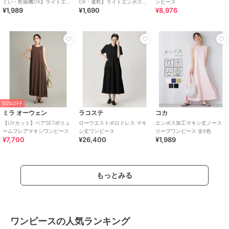
くい・乾燥機OK】ライトエン
OK・速乾】ライトエンボスマ
ンピース
¥1,989
¥1,690
¥8,976
ボスマキシロールアップワン
キシワンピース 全2色
ピース 全3色
50%OFF
ミラ オーウェン
ラコステ
コカ
【UVカット】ベアSETボリュ
ローウエストポロドレス マキ
エンボス加工マキシ丈ノース
ームフレアマキシワンピース
シ丈ワンピース
リーブワンピース 全6色
¥7,700
¥26,400
¥1,989
もっとみる
ワンピースの人気ランキング