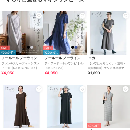
SALE
SALE
¥200ｸｰﾎﾟﾝ
¥200ｸｰﾎﾟﾝ
ノールール ノーライン
ノールール ノーライン
コカ
フレンチスリーブマキシワン
ティアードマキシワンピ【No
【シワになりにくい・速乾・
ピース【No Rule No Line】
Rule No Line】
乾燥機OK】エンボス半袖マキ
¥4,950
¥4,950
¥1,690
シワンピース 全4色
40%OFF