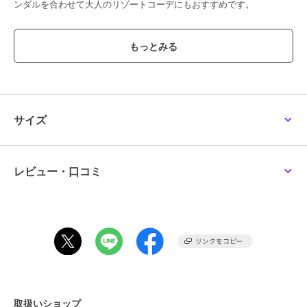
ンダルを合わせて大人のリゾートコーデにもおすすめです。
【素材】
肌触りの良いダンガリー素材を使用しております。
【お手入れ方法】
手洗いをおすすめします。
インディゴ製品のため洗濯の際色落ちする可能性がありますので、他
の物と一緒に洗わないようご注意お願いいたします。
サイズ
透け感[なし]
生地の厚さ[普通]
光沢感[なし]
レビュー・口コミ
伸縮性[なし]
裏地[あり]
ポケット[あり]
※モデル着用画像は、光の当たり具合で色味が違って見える場合がご
ざいます。
※お使いのモニター環境によって商品の色味が違って見える場合がご
ざいます。
取扱いショップ