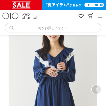
コ
ン
テ
ン
ツ
へ
何かお探しですか？
ス
キ
ッ
プ