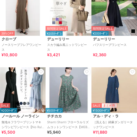
期間限定SALE
期間限定SALE
39%OFF
¥200ｸｰﾎﾟﾝ
¥200ｸｰﾎﾟﾝ
クローブ
デューリリー
デューリリー
ノースリーブフレアワンピー
スカラ編み風ニットワンピー
パフスリーブワンピース
ス
ス
¥10,800
¥3,421
¥2,360
SALE
まとめ割
SALE
¥200ｸｰﾎﾟﾝ
¥500ｸｰﾎﾟﾝ
¥1500ｸｰﾎﾟﾝ
ノールール ノーライン
チチカカ
アル・ディ・ラ
無地＆フラワープリントマキ
Shanti Shanti フローラルリズ
［洗える］綿麻ダンガリータ
シワンピワンピース【No Rule
ムコットンワンピース【WEB
ックワンピース
¥5,500
¥5,940
¥11,880
No Line】
限定】