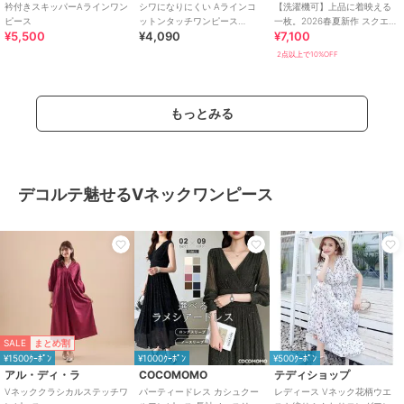
衿付きスキッパーAラインワン
シワになりにくい Aラインコ
【洗濯機可】上品に着映える
ピース
ットンタッチワンピース
一枚。2026春夏新作 スクエア
¥5,500
¥4,090
¥7,100
[E3264]
ネックバックリボンAラインワ
ンピース
2点以上で10%OFF
もっとみる
デコルテ魅せるVネックワンピース
SALE
まとめ割
¥1500ｸｰﾎﾟﾝ
¥1000ｸｰﾎﾟﾝ
¥500ｸｰﾎﾟﾝ
アル・ディ・ラ
COCOMOMO
テディショップ
Vネッククラシカルステッチワ
パーティードレス カシュクー
レディース Vネック花柄ウエ