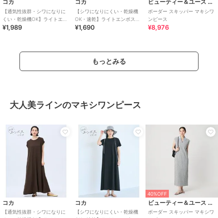
コカ
コカ
ビューティー＆ユース ユナイテッドアローズ
【通気性抜群・シワになりに
【シワになりにくい・乾燥機
ボーダー スキッパー マキシワ
くい・乾燥機OK】ライトエン
OK・速乾】ライトエンボスマ
ンピース
¥1,989
¥1,690
¥8,976
ボスマキシロールアップワン
キシワンピース 全2色
ピース 全3色
もっとみる
大人美ラインのマキシワンピース
40%OFF
コカ
コカ
ビューティー＆ユース ユナイテッドアローズ
【通気性抜群・シワになりに
【シワになりにくい・乾燥機
ボーダー スキッパー マキシワ