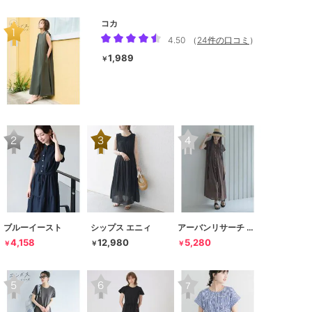
コカ
4.50
（
24件の口コミ
）
1,989
￥
ブルーイースト
シップス エニィ
アーバンリサーチ サニーレーベル
4,158
12,980
5,280
￥
￥
￥