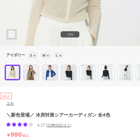
1/25
アイボリー
S
×
M
×
L
×
SALE
コカ
＼新色登場／ 冷房対策シアーカーディガン 全4色
4.27
(
22件の口コミ
)
990
￥
税込