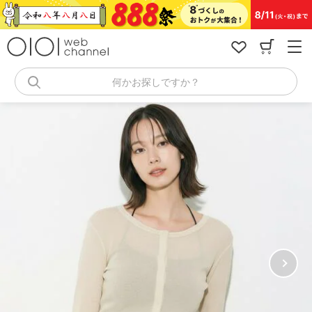
コ
ン
テ
ン
ツ
へ
何かお探しですか？
ス
キ
ッ
プ