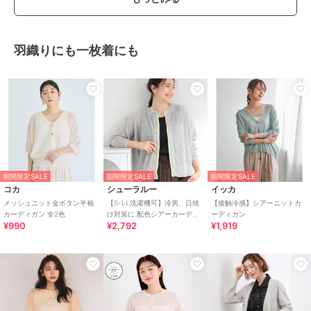
羽織りにも一枚着にも
期間限定SALE
期間限定SALE
期間限定SALE
コカ
シューラルー
イッカ
メッシュニット金ボタン半袖
【S-LL洗濯機可】冷房、日焼
【接触冷感】シアーニットカ
カーディガン 全2色
け対策に 配色シアーカーディ
ーディガン
¥990
¥2,792
¥1,919
ガン