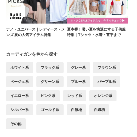
ナノ・ユニバース｜レディース・メ
夏本番！暑い夏を快適にする子供服
ンズ 夏の人気アイテム特集
特集｜Tシャツ・水着・甚平まで
カーディガンを色から探す
ホワイト系
ブラック系
グレー系
ブラウン系
ベージュ系
グリーン系
ブルー系
パープル系
イエロー系
ピンク系
レッド系
オレンジ系
シルバー系
ゴールド系
白無地
白織柄
その他