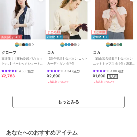
ク
/
ラウンドネック
/
ビジネス
/
カジュアル
まとめ割
まとめ割
期間限定SALE
¥200ｸｰﾎﾟﾝ
¥200ｸｰﾎﾟﾝ
グローブ
コカ
コカ
高評価！【接触冷感／UVカッ
【新色登場】金ボタン ニット
【西山茉希様着用】金ボタン
トetc】ベーシックショートカ
カーディガン 全7色
ニットトップス 全5色 / 洗濯機
ーディガン
OK
4.53
4.34
4.00
（
13件
）
（
52件
）
（
8件
）
¥2,783
¥2,690
¥1,690
再入荷
2点以上で10%OFF
2点以上で10%OFF
もっとみる
あなたへのおすすめアイテム