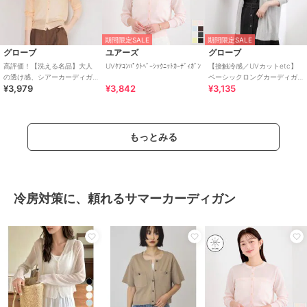
期間限定SALE
期間限定SALE
グローブ
ユアーズ
グローブ
高評価！【洗える名品】大人
UVｹｱｺﾝﾊﾟｸﾄﾍﾞｰｼｯｸﾆｯﾄｶｰﾃﾞｨｶﾞﾝ
【接触冷感／UVカットetc】
の透け感、シアーカーディガ
ベーシックロングカーディガ
¥3,979
¥3,842
¥3,135
ン
ン
もっとみる
冷房対策に、頼れるサマーカーディガン