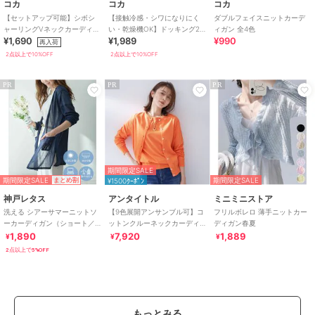
コカ
コカ
コカ
【セットアップ可能】シボシ
【接触冷感・シワになりにく
ダブルフェイスニットカーデ
ャーリングVネックカーディガ
い・乾燥機OK】ドッキング2
ィガン 全4色
¥1,690
¥1,989
¥990
ン 全2色
段フリルTシャツ 全2色
再入荷
2点以上で10%OFF
2点以上で10%OFF
PR
PR
PR
期間限定SALE
期間限定SALE
期間限定SALE
まとめ割
¥1500ｸｰﾎﾟﾝ
神戸レタス
アンタイトル
ミニミニストア
洗える シアーサマーニットソ
【9色展開アンサンブル可】コ
フリルボレロ 薄手ニットカー
ーカーディガン（ショート／
ットンクルーネックカーディ
ディガン春夏
ミディアム／ロング）
ガン
1,890
7,920
1,889
¥
¥
¥
[C3703]
2点以上で5%OFF
もっとみる