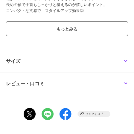
長めの袖で手首もしっかりと覆えるのが嬉しいポイント。
コンパクトな丈感で、スタイルアップ効果◎
■生地
・柔らかく伸縮性のある生地
・シャリっとした薄手カットソー素材
■コーディネート
冷房対策や季節の変わり目にも重宝する万能アイテムです。
かさばりにくいのでバッグの中に忍び込ませておくのも。
サイズ
インナーやボトムスを選ばず、カジュアルにもきれいめにも幅広いコ
ーディネートにマッチ。
オフィスではスカートやスラックス合わせ、日常ではカーゴパンツや
デニム合わせもおすすめ。
レビュー・口コミ
生地感：薄手のポリエステル生地
伸縮性：あり
透け感：あり
裏地：なし
ポケット：なし
注意点：お洗濯方法によっては縮みや色あせの可能性あり。乾燥機等
のご使用はお控え下さい。