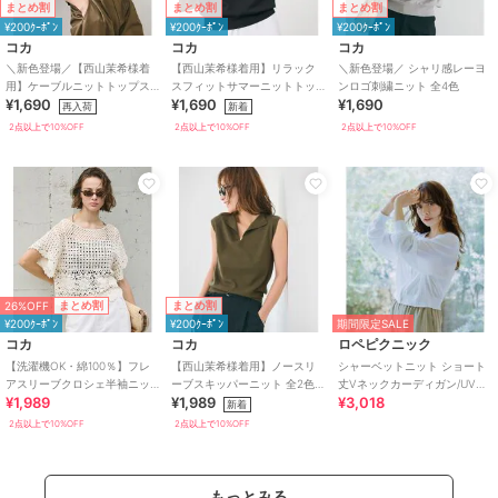
まとめ割
まとめ割
まとめ割
¥200ｸｰﾎﾟﾝ
¥200ｸｰﾎﾟﾝ
¥200ｸｰﾎﾟﾝ
コカ
コカ
コカ
＼新色登場／【西山茉希様着
【西山茉希様着用】リラック
＼新色登場／ シャリ感レーヨ
用】ケーブルニットトップス
スフィットサマーニットトッ
ンロゴ刺繍ニット 全4色
¥1,690
¥1,690
¥1,690
全4色
プス 全4色 / 洗濯機OK
再入荷
新着
2点以上で10%OFF
2点以上で10%OFF
2点以上で10%OFF
26%OFF
まとめ割
まとめ割
¥200ｸｰﾎﾟﾝ
¥200ｸｰﾎﾟﾝ
期間限定SALE
コカ
コカ
ロペピクニック
【洗濯機OK・綿100％】フレ
【西山茉希様着用】ノースリ
シャーベットニット ショート
アスリーブクロシェ半袖ニッ
ーブスキッパーニット 全2色 /
丈Vネックカーディガン/UVケ
¥1,989
¥1,989
¥3,018
ト 全2色
洗濯機OK
ア・接触冷感
新着
2点以上で10%OFF
2点以上で10%OFF
もっとみる