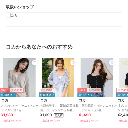
※商品単体でのお写真が実物に最も近いお色味となっております。
取扱いショップ
※モデル着用写真は撮影環境や、お客様のモニター環境により、多少
実際のカラーと異なって見えます。
※当商品は機械による生産の過程上、『生地を織る際の糸の継ぎ目』
や多少の『ほつれ』、繊維の『混紡』、形やサイズに多少の『誤差』
が生じる場合がございます。
※お客様に喜んでいただけますよう、最良のお値段でご提供できるよ
う努めております。今後もより良いデザインと商品をご提供させて頂
コカからあなたへのおすすめ
くためにも素材や縫製につきましては、何卒ご理解いただきますよう
お願い申し上げます。
モデル：165cm/167cm/176cm
ブランド
コカ
SALE
SALE
まとめ割
まとめ割
まとめ割
まとめ
ショップ
コカ
¥200ｸｰﾎﾟﾝ
¥200ｸｰﾎﾟﾝ
¥200ｸｰﾎﾟﾝ
¥200ｸｰ
コカ
コカ
コカ
コカ
商品カテゴリ
トップス
／
カーディガン
ふんわりシャギーニットカー
＼新色登場／ 【西山茉希様着
＼新色登場／ ボタンニットカ
【UV
ディガン 全4色
用】ガーゼシャツ 全14色 / 冷
ーディガン 全3色
ン 全2
性別タイプ
レディース
¥1,989
¥1,690
¥1,490
¥2,4
房対策
再入荷
トップス
／
カーディガン
2点以上で10%OFF
2点以上で10%OFF
2点以上で10%OFF
2点以上で
カラー
アイボリー、カーキ、ブルー、ブ