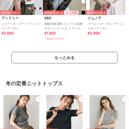
期間限定SALE
まとめ割
期間限定SALE
期間限定SALE
アンドミー
SEU
ジュノア
ショート丈 シアー リブ ニット
接触冷感 速乾 UV パール装飾
パールショート丈シアーニッ
カーディガン
ボタンショート丈 シアーカー
トカーディガン
¥2,695
¥1,992
¥5,999
ディガン 日焼け対策 冷房対策
3点以上で10%OFF
もっとみる
冬の定番ニットトップス