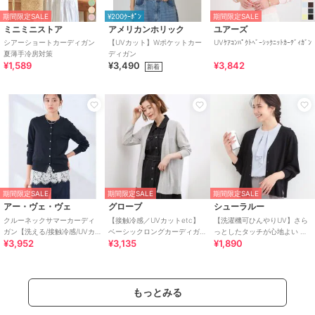
期間限定SALE
¥200ｸｰﾎﾟﾝ
期間限定SALE
ミニミニストア
アメリカンホリック
ユアーズ
シアーショートカーディガン
【UVカット】Wポケットカー
UVｹｱｺﾝﾊﾟｸﾄﾍﾞｰｼｯｸﾆｯﾄｶｰﾃﾞｨｶﾞﾝ
夏薄手冷房対策
ディガン
¥1,589
¥3,490
¥3,842
新着
期間限定SALE
期間限定SALE
期間限定SALE
アー・ヴェ・ヴェ
グローブ
シューラルー
クルーネックサマーカーディ
【接触冷感／UVカットetc】
【洗濯機可ひんやりUV】さら
ガン【洗える/接触冷感/UVカ
ベーシックロングカーディガ
っとしたタッチが心地よい シ
¥3,952
¥3,135
¥1,890
ット】
ン
ョート丈 Vネックカーディガ
ン
もっとみる