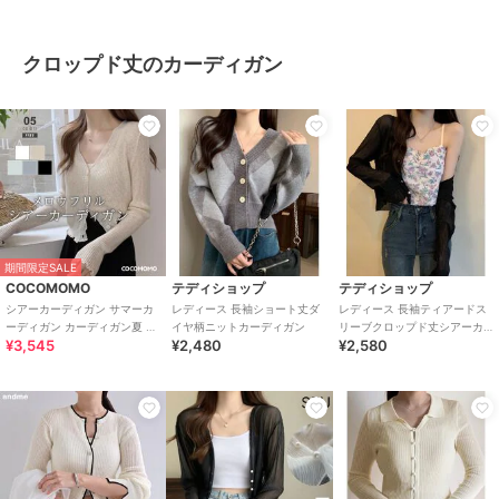
クロップド丈のカーディガン
期間限定SALE
COCOMOMO
テディショップ
テディショップ
シアーカーディガン サマーカ
レディース 長袖ショート丈ダ
レディース 長袖ティアードス
ーディガン カーディガン夏 カ
イヤ柄ニットカーディガン
リーブクロップド丈シアーカ
¥3,545
¥2,480
¥2,580
ーディガン ショート丈シアー
ーディガン
薄手