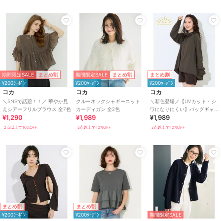
期間限定SALE
期間限定SALE
まとめ割
まとめ割
まとめ割
¥200ｸｰﾎﾟﾝ
¥200ｸｰﾎﾟﾝ
¥200ｸｰﾎﾟﾝ
コカ
コカ
コカ
＼SNSで話題！！／ 華やか見
クルーネックシャギーニット
＼新色登場／【UVカット・シ
えシアーフリルブラウス 全7色
カーディガン 全2色
ワになりにくい】バッグギャ
¥1,290
¥1,989
¥1,989
ザーUVパーカー 全4色
2点以上で10%OFF
2点以上で10%OFF
2点以上で10%OFF
まとめ割
まとめ割
¥200ｸｰﾎﾟﾝ
¥200ｸｰﾎﾟﾝ
期間限定SALE