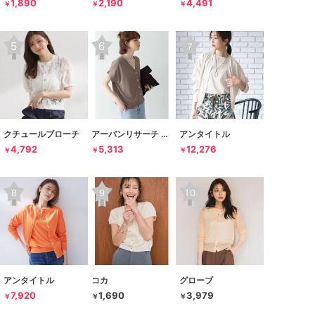
1,890
2,190
4,491
￥
￥
￥
クチュールブローチ
アーバンリサーチ サニーレーベル
アンタイトル
4,792
5,313
12,276
￥
￥
￥
アンタイトル
コカ
グローブ
7,920
1,690
3,979
￥
￥
￥