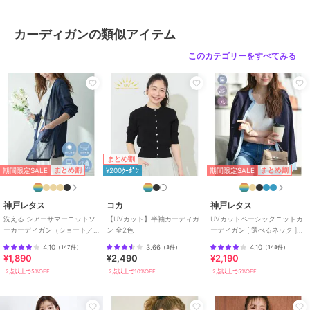
ラック
サイズ
S,M,L
カーディガンの類似アイテム
素材
ポリエステル100％
このカテゴリーをすべてみる
商品のお取り扱い方法
お手入れ
洗濯機
特徴
トップス
ポリエステル素材
/
無地
/
長袖
/
その他袖デザイン
/
S･7号以下
あり
/
大きいサイズあり
/
洗え
まとめ割
る
/
ストレッチ
/
ライフスタイ
期間限定SALE
期間限定SALE
まとめ割
まとめ割
¥200ｸｰﾎﾟﾝ
ル
/
アウトドア
/
クルー・Uネッ
ク
/
ラウンドネック
/
ビジネス
神戸レタス
コカ
神戸レタス
/
カジュアル
洗える シアーサマーニットソ
【UVカット】半袖カーディガ
UVカットベーシックニットカ
ーカーディガン（ショート／
ン 全2色
ーディガン [ 選べるネック ]
カーディガン
ミディアム／ロング）
[C6886]
4.10
3.66
4.10
（
147件
）
（
3件
）
（
148件
）
ポリエステル素材
/
無地
/
長袖
[C3703]
¥1,890
¥2,490
¥2,190
/
その他袖デザイン
/
S･7号以下
2点以上で5%OFF
2点以上で10%OFF
2点以上で5%OFF
あり
/
大きいサイズあり
/
洗え
る
/
ストレッチ
/
ライフスタイ
ル
/
アウトドア
/
クルー・Uネッ