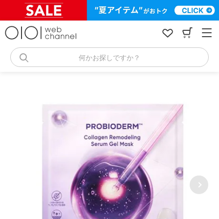
コ
ン
テ
ン
ツ
へ
何かお探しですか？
ス
キ
ッ
プ