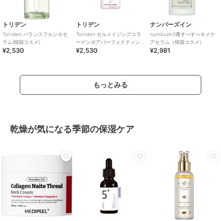
トリデン
トリデン
ナンバーズイン
Torriden バランスフルシカセ
Torriden セルメイジングコラ
numbuzin3番すべすべキメケ
ラム(韓国コスメ)
ーゲンポアパーフェクティン
アセラム（韓国コスメ）
¥2,530
¥2,530
¥2,981
グアンプル(韓国コスメ)
もっとみる
乾燥が気になる季節の保湿ケア