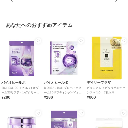
あなたへのおすすめアイテム
バイオヒールボ
バイオヒールボ
デイリープラザ
BIOHEAL BOH プロバイオダ
BIOHEAL BOH プロバイオダ
ピュレア レチビタリポエッセ
ーム3Dリフティングクリーム
ーム3Dリフティングバイオト
ンスマスク 7枚入り
¥286
¥286
¥660
マスク1枚(韓国コスメ)
クシルPLGA FM(韓国コスメ)