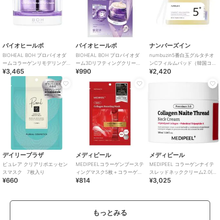
バイオヒールボ
バイオヒールボ
ナンバーズイン
BIOHEAL BOH プロバイオダ
BIOHEAL BOH プロバイオダ
numbuzin5番白玉グルタチオ
ームコラーゲンリモデリング
ーム3Dリフティングクリーム
ンCフィルムパッド（韓国コス
¥3,465
¥990
¥2,420
クリーム(韓国コスメ)
マスクデイリー7枚(韓国コス
メ）
メ)
デイリープラザ
メディピール
メディピール
ピュレア クリアリポエッセン
MEDIPEELコラーゲンブーステ
MEDIPEEL コラーゲンナイテ
スマスク 7枚入り
ィングマスク5枚＋コラーゲン
スレッドネッククリーム2.0(韓
¥660
¥814
¥3,025
ラッピングマスク4mL(韓国コ
国コスメ)
スメ)
もっとみる