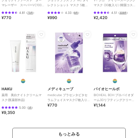
マレーザー スーパーVC100
レクトショット マスク 5枚
マスク (30枚入り) (韓国コス
マスク 7枚入り
（シートマスク）
メ)
4.81
4.33
4.51
（
75件
）
（
6件
）
（
308件
）
¥770
¥990
¥2,420
HAKU
メディキューブ
バイオヒールボ
薬用 美白ナイトクリームマ
medicube プラセンタビタセ
BIOHEAL BOH プロバイオダ
スク(医薬部外品)
ラムフェイスマスク(7枚入り)
ーム3Dリフティングクリーム
¥770
¥1,144
(韓国コスメ)
マスク4枚セット(韓国コスメ)
5.00
（
1件
）
¥9,350
もっとみる