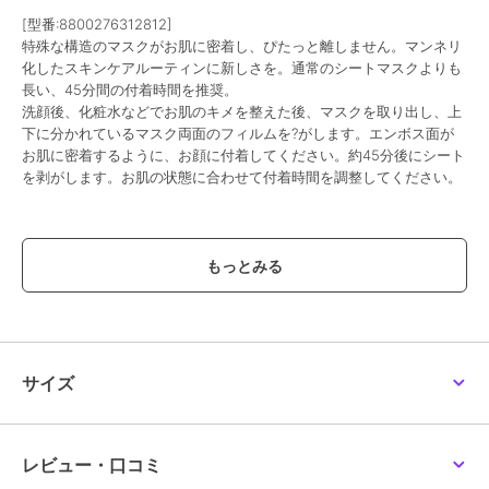
[型番:8800276312812]
特殊な構造のマスクがお肌に密着し、ぴたっと離しません。マンネリ
化したスキンケアルーティンに新しさを。通常のシートマスクよりも
長い、45分間の付着時間を推奨。
洗顔後、化粧水などでお肌のキメを整えた後、マスクを取り出し、上
下に分かれているマスク両面のフィルムを?がします。エンボス面が
お肌に密着するように、お顔に付着してください。約45分後にシート
を剥がします。お肌の状態に合わせて付着時間を調整してください。
この商品は、不良品のみ返品を承ります
ブランド
バイオヒールボ
ショップ
コリアージュ
商品カテゴリ
スキンケア
／
パック・フェイス
マスク
サイズ
性別タイプ
レディース
スキンケア
／
パック・フェイス
マスク
レビュー・口コミ
カラー
**