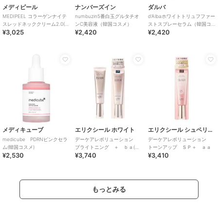
メディピール
ナンバーズイン
ダルバ
MEDIPEEL コラーゲンナイテ
numbuzin5番白玉グルタチオ
d'Albaホワイトトリュフファー
スレッドネッククリーム2.0(韓
ンC美容液（韓国コスメ）
ストスプレーセラム（韓国コ
¥3,025
¥2,420
¥2,420
国コスメ)
スメ）
メディキューブ
エリクシール ホワイト
エリクシール シュペリエル
medicube PDRNピンクセラ
デーケアレボリューション
デーケアレボリューション
ム(韓国コスメ)
ブライトニング ＋ ｂａ(医
トーンアップ ＳＰ＋ ａａ
¥2,530
¥3,740
¥3,410
薬部外品)
もっとみる