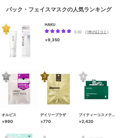
パック・フェイスマスクの人気ランキング
HAKU
5.00
（
1件の口コミ
）
9,350
￥
オルビス
デイリープラザ
ブイティーコスメティクス
990
770
2,420
￥
￥
￥