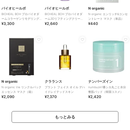
バイオヒールボ
バイオヒールボ
N organic
BIOHEAL BOH プロバイオダ
BIOHEAL BOH プロバイオダ
N organic エンリッチ&コンセ
ームコラーゲンリモデリング
ーム3Dリフティングクリーム
ントレート マスク（単品）
¥3,300
¥2,640
¥440
セラムパッド(韓国コスメ)
ミスト(韓国コスメ)
N organic
クラランス
ナンバーズイン
N organic Vie リンクルパック
プラント フェイス オイル デハ
numbuzin1番シカ丸ごと水分
エッセンス マスク（箱）
イドレイテッドスキン
整肌パッド（韓国コスメ）
¥2,090
¥7,370
¥2,420
もっとみる