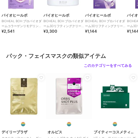
バイオヒールボ
バイオヒールボ
バイオヒールボ
バイ
BIOHEAL BOH プロバイオダ
BIOHEAL BOH プロバイオダ
BIOHEAL BOH プロバイオダ
BIOH
ームコラーゲンリモデリング
ーム3Dリフティングクリーム
ーム3Dリフティングクリーム
ーム3
¥2,541
¥3,300
¥1,144
¥1,14
ゲルマスク6枚セット(韓国コ
(韓国コスメ)
マスク4枚(韓国コスメ)
マスク4
スメ)
パック・フェイスマスクの類似アイテム
このカテゴリーをすべてみる
デイリープラザ
オルビス
ブイティーコスメティクス
クオリティファースト ダー
ショットプラス ナノ NC ダイ
VT シカ デイリースージング