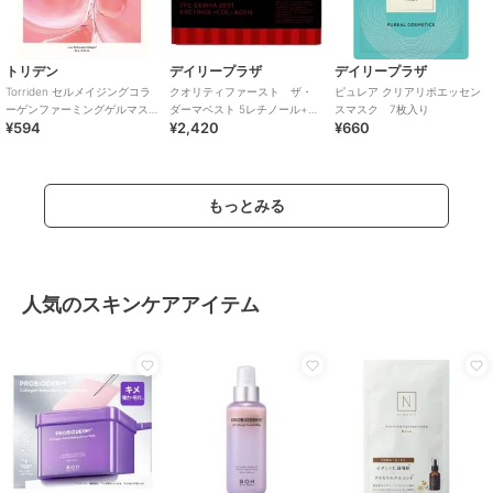
トリデン
デイリープラザ
デイリープラザ
Torriden セルメイジングコラ
クオリティファースト ザ・
ピュレア クリアリポエッセン
ーゲンファーミングゲルマス
ダーマベスト 5レチノール+コ
スマスク 7枚入り
¥594
¥2,420
¥660
ク(韓国コスメ)
ラーゲン 20枚入り
もっとみる
人気のスキンケアアイテム