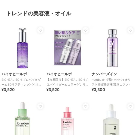
トレンドの美容液・オイル
バイオヒールボ
バイオヒールボ
ナンバーズイン
BIOHEAL BOH プロバイオダ
【在庫限り】BIOHEAL BOHプ
numbuzin 9番NMNバイオリ
ーム3Dリフティングバイオト
ロバイオダームコラーゲンリ
フト濃縮美容液(韓国コスメ)
¥3,520
¥3,520
¥3,300
クシルPLGAセラム(韓国コス
モデリングブースターSP(韓国
メ)
コスメ)