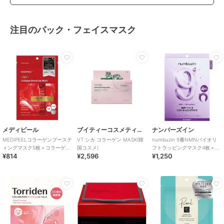
注目のパック・フェイスマスク
メディピール
ブイティーコスメティクス
ナンバーズイン
MEDIPEELコラーゲンブーステ
VT シカ コラーゲン MASK(韓
numbuzin 9番NMNバイオリ
ィングマスク5枚＋コラーゲン
国コスメ)
フトラッピングマスク4枚＋小
¥814
¥2,596
¥1,250
ラッピングマスク4mL(韓国コ
顔リフトバンド(韓国コスメ)
スメ)