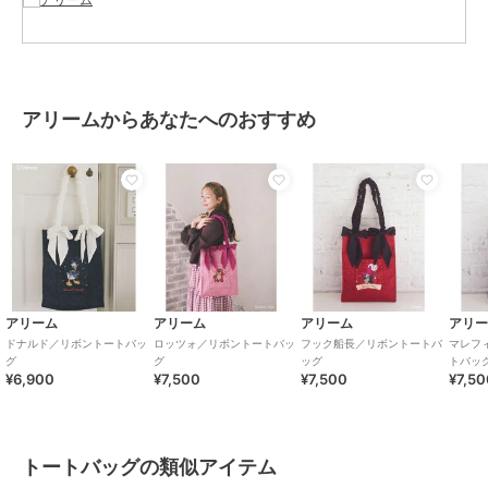
素材
本体 ﾎ゜ﾘｴｽﾃﾙ 裏生地 ﾎ゜ﾘｴｽﾃﾙ
商品のお取り扱い方法
原産国
中国
アリームからあなたへのおすすめ
アリーム
アリーム
アリーム
アリ
ドナルド／リボントートバッ
ロッツォ／リボントートバッ
フック船長／リボントートバ
マレフ
グ
グ
ッグ
トバッ
¥6,900
¥7,500
¥7,500
¥7,5
トートバッグの類似アイテム