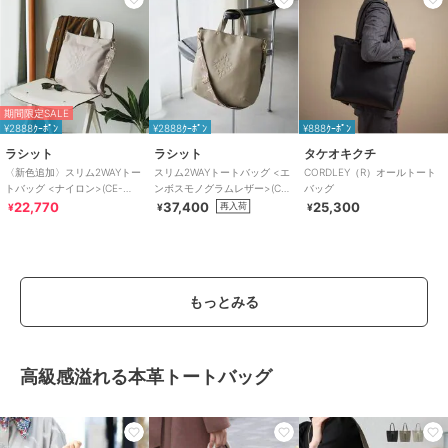
期間限定SALE
¥2888ｸｰﾎﾟﾝ
¥2888ｸｰﾎﾟﾝ
¥888ｸｰﾎﾟﾝ
ラシット
ラシット
タケオキクチ
〈新色追加〉スリム2WAYトー
スリム2WAYトートバッグ <エ
CORDLEY（R）オールトート
トバッグ <ナイロン>(CE-
ンボスモノグラムレザー>(CE-
バッグ
1404-WEB)
1611)
22,770
37,400
25,300
再入荷
¥
¥
¥
もっとみる
高級感溢れる本革トートバッグ