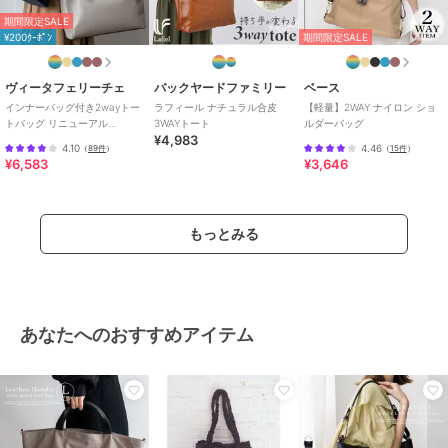
期間限定SALE
¥200ｸｰﾎﾟﾝ
期間限定SALE
ヴィータフェリーチェ
バックヤードファミリー
ベース
インナーバッグ付き2wayトー
ラフィール ナチュラル合皮
【軽量】2WAY ナイロン ショ
トバッグ リニューアル
3WAYトート
ルダーバッグ
¥4,983
【aroco/アロコ】
4.10
4.46
（
89件
）
（
15件
）
¥6,583
¥3,646
もっとみる
あなたへのおすすめアイテム