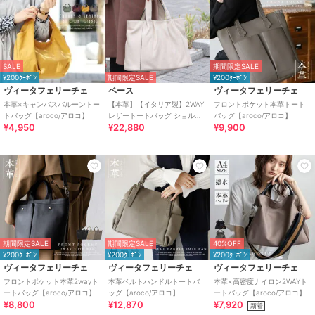
SALE
期間限定SALE
¥200ｸｰﾎﾟﾝ
期間限定SALE
¥200ｸｰﾎﾟﾝ
ヴィータフェリーチェ
ベース
ヴィータフェリーチェ
本革×キャンバスバルーントー
【本革】【イタリア製】2WAY
フロントポケット本革トート
トバッグ【aroco/アロコ】
レザートートバッグ ショルダ
バッグ【aroco/アロコ】
¥4,950
¥22,880
¥9,900
ー紐付き
期間限定SALE
期間限定SALE
40%OFF
¥200ｸｰﾎﾟﾝ
¥200ｸｰﾎﾟﾝ
¥200ｸｰﾎﾟﾝ
ヴィータフェリーチェ
ヴィータフェリーチェ
ヴィータフェリーチェ
フロントポケット本革2wayト
本革ベルトハンドルトートバ
本革×高密度ナイロン2WAYト
ートバッグ【aroco/アロコ】
ッグ【aroco/アロコ】
ートバッグ【aroco/アロコ】
¥8,800
¥12,870
¥7,920
新着