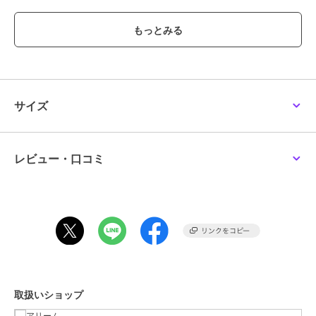
親子でリンクコーデや、ご家族でのお揃いコーデにもピッタリのアイ
テム！
お子様が持っても可愛いアイテムです
お荷物が増えがちな、ご家族でのお出かけにもピッタリ！
ハロウィンやプレゼント・ギフトにもおすすめ！
※モデル着用画像は、光の当たり具合で色味が違って見える場合がご
ざいます。
サイズ
※お使いのモニター環境によって商品の色味が違って見える場合がご
ざいます。
レビュー・口コミ
ブランド
アリーム
ショップ
アリーム
商品カテゴリ
バッグ
／
トートバッグ
性別タイプ
レディース
バッグ
／
トートバッグ
カラー
イエロー
取扱いショップ
サイズ
Ｆ