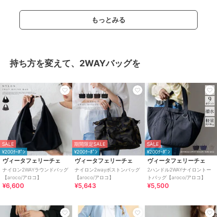
もっとみる
持ち方を変えて、2WAYバッグを
SALE
期間限定SALE
SALE
¥200ｸｰﾎﾟﾝ
¥200ｸｰﾎﾟﾝ
¥200ｸｰﾎﾟﾝ
ヴィータフェリーチェ
ヴィータフェリーチェ
ヴィータフェリーチェ
ナイロン2WAYラウンドバッグ
ナイロン2wayボストンバッグ
2ハンドル2WAYナイロントー
【aroco/アロコ】
【aroco/アロコ】
トバッグ【aroco/アロコ】
¥6,600
¥5,643
¥5,500