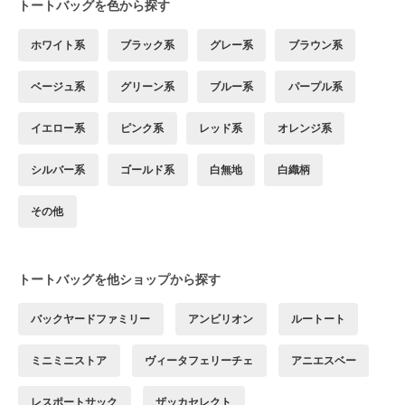
トートバッグを色から探す
ホワイト系
ブラック系
グレー系
ブラウン系
ベージュ系
グリーン系
ブルー系
パープル系
イエロー系
ピンク系
レッド系
オレンジ系
シルバー系
ゴールド系
白無地
白織柄
その他
トートバッグを他ショップから探す
バックヤードファミリー
アンビリオン
ルートート
ミニミニストア
ヴィータフェリーチェ
アニエスベー
レスポートサック
ザッカセレクト