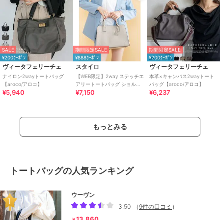
SALE
期間限定SALE
期間限定SALE
¥200ｸｰﾎﾟﾝ
¥888ｸｰﾎﾟﾝ
¥200ｸｰﾎﾟﾝ
ヴィータフェリーチェ
スタイロ
ヴィータフェリーチェ
ナイロン2wayトートバッグ
【WEB限定】2way ステッチエ
本革×キャンバス2wayトート
【aroco/アロコ】
アリートートバッグ ショルダ
バッグ【aroco/アロコ】
¥5,940
¥7,150
¥6,237
ー付き
もっとみる
トートバッグの人気ランキング
ウーヴン
3.50
（
9件の口コミ
）
13,860
￥