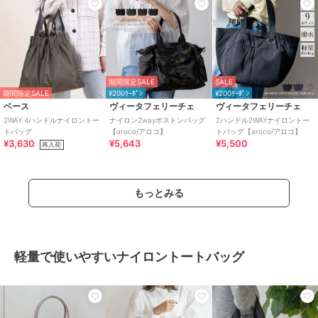
期間限定SALE
SALE
期間限定SALE
¥200ｸｰﾎﾟﾝ
¥200ｸｰﾎﾟﾝ
ベース
ヴィータフェリーチェ
ヴィータフェリーチェ
2WAY 4ハンドルナイロントー
ナイロン2wayボストンバッグ
2ハンドル2WAYナイロントー
トバッグ
【aroco/アロコ】
トバッグ【aroco/アロコ】
¥3,630
¥5,643
¥5,500
再入荷
もっとみる
軽量で使いやすいナイロントートバッグ