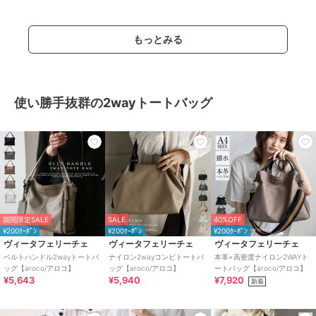
もっとみる
使い勝手抜群の2wayトートバッグ
期間限定SALE
SALE
40%OFF
¥200ｸｰﾎﾟﾝ
¥200ｸｰﾎﾟﾝ
¥200ｸｰﾎﾟﾝ
ヴィータフェリーチェ
ヴィータフェリーチェ
ヴィータフェリーチェ
ベルトハンドル2wayトートバ
ナイロン2wayコンビトートバ
本革×高密度ナイロン2WAYト
ッグ【aroco/アロコ】
ッグ【aroco/アロコ】
ートバッグ【aroco/アロコ】
¥5,643
¥5,940
¥7,920
新着