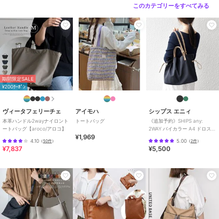
このカテゴリーをすべてみる
期間限定SALE
¥200ｸｰﾎﾟﾝ
ヴィータフェリーチェ
アイモハ
シップス エニィ
本革ハンドル2wayナイロント
トートバッグ
《追加予約》SHIPS any:
ートバッグ【aroco/アロコ】
2WAY バイカラー A4 ドロスト
¥1,969
トート バッグ
4.10
5.00
（
50件
）
（
2件
）
¥7,837
¥5,500