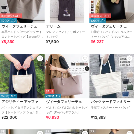
期間限定SALE
期間限定SALE
¥200ｸｰﾎﾟﾝ
¥200ｸｰﾎﾟﾝ
ヴィータフェリーチェ
アリーム
ヴィータフェリーチェ
本革ハンドル2wayビッグナイ
マレフィセント／リボントー
11収納ワンハンドルショルダー
ロントートバッグ【aroco/ア
トバッグ
トートバッグ【aroco/アロ
¥8,360
¥7,500
¥6,237
ロコ】
コ】
SALE
¥200ｸｰﾎﾟﾝ
¥200ｸｰﾎﾟﾝ
アジリティー アッファ
ヴィータフェリーチェ
バックヤードファミリー
バネット/イタリアンシュリン
ベルトハンドル2styleトートバ
牛革ファスナートートバッグ
ク【トートバッグ ショルダー
ッグ【Depral/デプラル】
¥22,000
¥6,930
¥13,893
バッグ 2way】AGILITY
PR
PR
PR