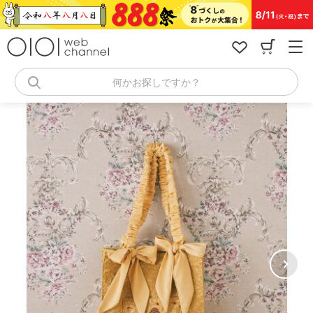
コ
ン
テ
ン
ツ
へ
何かお探しですか？
ス
キ
ッ
プ