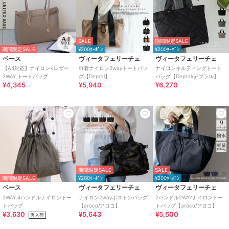
SALE
期間限定SALE
期間限定SALE
¥200ｸｰﾎﾟﾝ
¥200ｸｰﾎﾟﾝ
ベース
ヴィータフェリーチェ
ヴィータフェリーチェ
【A4対応】ナイロン×レザー
巾着ナイロン2wayトートバッ
ナイロンキルティングトート
2WAY トートバッグ
グ【Depral】
バッグ【Depral/デプラル】
¥4,345
¥5,940
¥6,270
期間限定SALE
SALE
期間限定SALE
¥200ｸｰﾎﾟﾝ
¥200ｸｰﾎﾟﾝ
ベース
ヴィータフェリーチェ
ヴィータフェリーチェ
2WAY 4ハンドルナイロントー
ナイロン2wayボストンバッグ
2ハンドル2WAYナイロントー
トバッグ
【aroco/アロコ】
トバッグ【aroco/アロコ】
¥3,630
¥5,643
¥5,500
再入荷