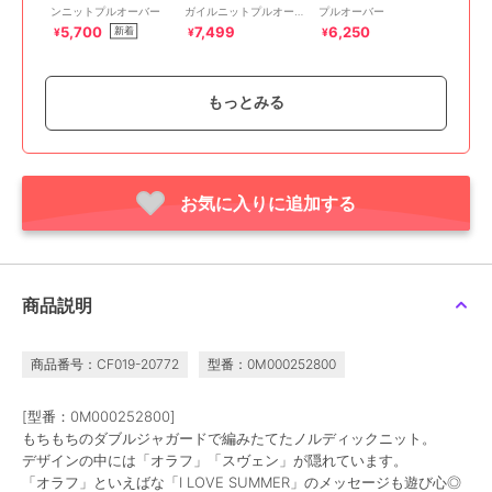
ンニットプルオーバー
ガイルニットプルオーバ
プルオーバー
ー
5,700
7,499
6,250
新着
¥
¥
¥
もっとみる
お気に入りに追加する
SALE
アリーム
オズワルド／ビッグシル
エットニットプルオーバ
ー
6,250
¥
商品説明
商品番号：CF019-20772
型番：0M000252800
[型番：0M000252800]
もちもちのダブルジャガードで編みたてたノルディックニット。
デザインの中には「オラフ」「スヴェン」が隠れています。
「オラフ」といえばな「I LOVE SUMMER」のメッセージも遊び心◎