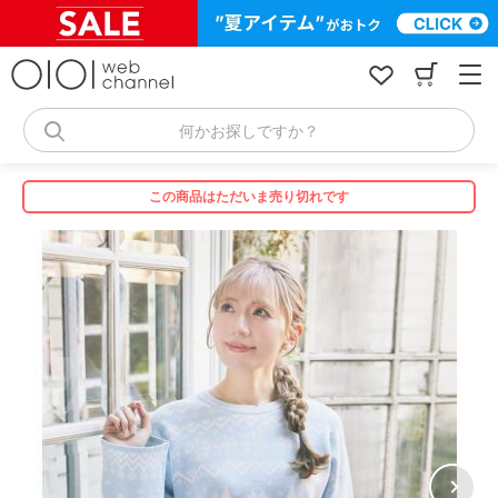
コ
ン
テ
ン
ツ
へ
何かお探しですか？
ス
キ
ッ
この商品はただいま売り切れです
プ