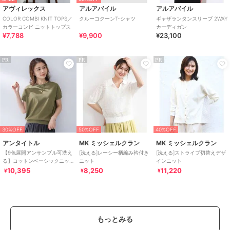
アヴィレックス
アルアバイル
アルアバイル
COLOR COMBI KNIT TOPS／
クルーコクーンT-シャツ
ギャザランタンスリーブ 2WAY
カラーコンビ ニットトップス
カーディガン
¥7,788
¥9,900
¥23,100
PR
PR
PR
30%OFF
50%OFF
40%OFF
アンタイトル
MK ミッシェルクラン
MK ミッシェルクラン
【9色展開アンサンブル可洗え
[洗える]レーシー柄編み衿付き
[洗える]ストライプ切替えデザ
る】コットンベーシックニッ
ニット
インニット
ト
10,395
8,250
11,220
¥
¥
¥
もっとみる