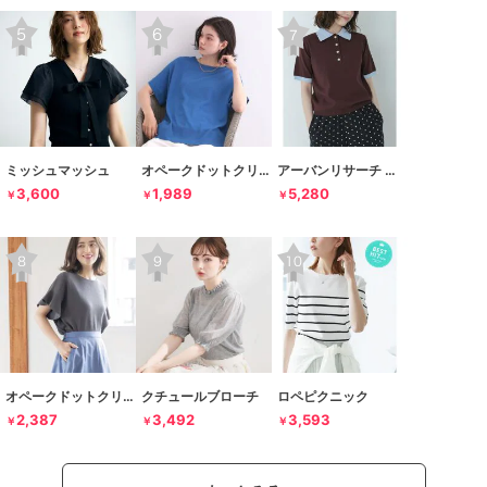
ミッシュマッシュ
オペークドットクリップ
アーバンリサーチ サニーレーベル
3,600
1,989
5,280
￥
￥
￥
オペークドットクリップ
クチュールブローチ
ロペピクニック
2,387
3,492
3,593
￥
￥
￥