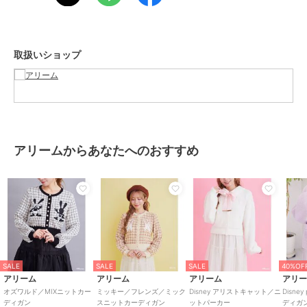
ざいます。
ブランド
アリーム
取扱いショップ
ショップ
アリーム
商品カテゴリ
トップス
／
ニット・セーター
性別タイプ
レディース
トップス
／
ニット・セーター
カラー
ライトブルー、ダークグリーン
アリームからあなたへのおすすめ
サイズ
Ｆ
素材
ﾚｰﾖﾝ 50% ﾎ゜ﾘｴｽﾃﾙ 30% ﾅｲﾛﾝ 20%
商品のお取り扱い方法
原産国
中国
SALE
SALE
SALE
40%OF
アリーム
アリーム
アリーム
アリ
オズワルド／MIXニットカー
ミッキー／フレンズ／ミック
Disney アリストキャット／ニ
Disne
ディガン
スニットカーディガン
ットパーカー
ディガ