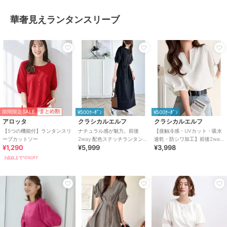
華奢見えランタンスリーブ
期間限定SALE
まとめ割
¥500ｸｰﾎﾟﾝ
¥500ｸｰﾎﾟﾝ
アロッタ
クラシカルエルフ
クラシカルエルフ
【5つの機能付】ランタンスリ
ナチュラル感が魅力。前後
【接触冷感・UVカット・吸水
ーブカットソー
2way 配色ステッチランタンス
速乾・防シワ加工】前後2way
¥1,290
¥5,999
¥3,998
リーブワンピース
配色ステッチランタンスリー
ブブラウス
3点以上で10%OFF