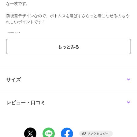
な一枚です。
前後差デザインなので、ボトムスを選ばずさらっと着こなせるのもう
れしいポイントです！
【素材】
もちっとした素材の糸をダブルジャガードで編立てております。
【お手入れ方法】
手洗いがおすすめです。
毛玉ができた場合はハサミ等でやさしく取り除いてください。
透け感[なし]
サイズ
生地の厚さ[厚手]
光沢感[なし]
伸縮性[あり]
裏地[なし]
レビュー・口コミ
ポケット[なし]
※モデル着用画像は、光の当たり具合で色味が違って見える場合がご
ざいます。
※お使いのモニター環境によって商品の色味が違って見える場合がご