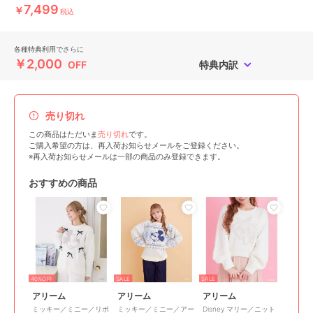
7,499
￥
税込
各種特典利用でさらに
￥2,000
OFF
特典内訳
売り切れ
この商品はただいま
売り切れ
です。
ご購入希望の方は、再入荷お知らせメールをご登録ください。
※再入荷お知らせメールは一部の商品のみ登録できます。
おすすめの商品
40%OFF
SALE
SALE
アリーム
アリーム
アリーム
ミッキー／ミニー／リボ
ミッキー／ミニー／アー
Disney マリー／ニット