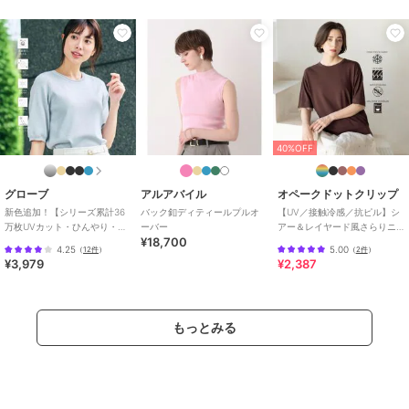
40%OFF
グローブ
アルアバイル
オペークドットクリップ
新色追加！【シリーズ累計36
バック釦ディティールプルオ
【UV／接触冷感／抗ピル】シ
万枚UVカット・ひんやり・洗
ーバー
アー＆レイヤード風さらりニ
¥18,700
濯機OK】やわらかドライタッ
ット《洗濯機OK》
4.25
5.00
（
12件
）
（
2件
）
チ 五分袖ニット
¥3,979
¥2,387
もっとみる