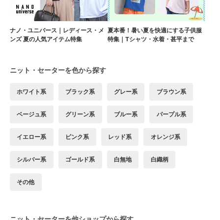
ナノ・ユニバース｜レディース・メ
夏本番！暑い夏を快適にする子供服
ンズ 夏の人気アイテム特集
特集｜Tシャツ・水着・甚平まで
ニット・セーターを色から探す
ホワイト系
ブラック系
グレー系
ブラウン系
ベージュ系
グリーン系
ブルー系
パープル系
イエロー系
ピンク系
レッド系
オレンジ系
シルバー系
ゴールド系
白無地
白織柄
その他
ニット・セーターを他ショップから探す