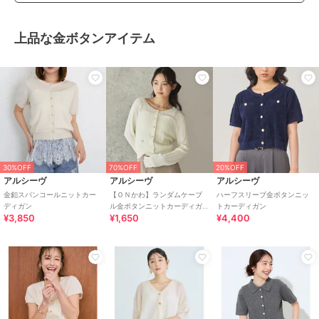
上品な金ボタンアイテム
30%OFF
70%OFF
20%OFF
アルシーヴ
アルシーヴ
アルシーヴ
金釦スパンコールニットカー
【ＯＮかわ】ランダムケーブ
ハーフスリーブ金ボタンニッ
ディガン
ル金ボタンニットカーディガ
トカーディガン
¥3,850
¥1,650
¥4,400
ン