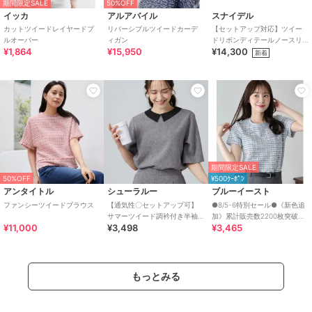
期間限定SALE
50%OFF
イッカ
アルアバイル
スナイデル
カットツイードレイヤードプ
リバーシブルツイードカーデ
【セットアップ対応】ツイー
ルオーバー
ィガン
ドリボンディテールノースリ
¥1,864
¥15,950
¥14,300
ブラウス
新着
期間限定SALE
50%OFF
¥500ｸｰﾎﾟﾝ
アンタイトル
シューラルー
ブルーイースト
ファンシーツイードブラウス
【通気性〇セットアップ可】
●8/5-6特別セール●《新色追
サマーツイード調衿付き半袖
加》累計販売数2200枚突破！
¥11,000
¥3,498
¥3,465
ブラウス
ツイード調カットソー
もっとみる