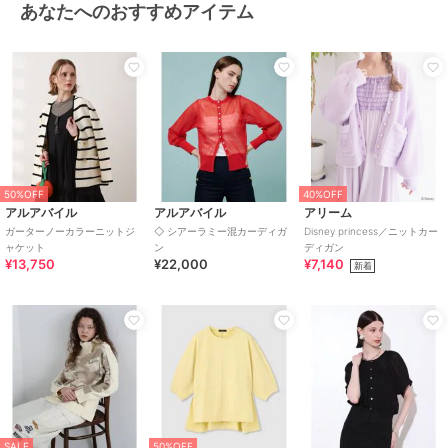
あなたへのおすすめアイテム
50%OFF
40%OFF
アルアバイル
アルアバイル
アリーム
ガーターノーカラーニットジ
◇ シアーラミー混カーディガ
Disney princess／ニットカー
ャケット
ン
ディガン
¥13,750
¥22,000
¥7,140
新着
SALE
50%OFF