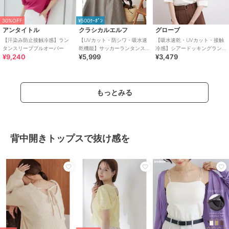
30%OFF
¥500ｸｰﾎﾟﾝ
アンタイトル
クラシカルエルフ
グローブ
【汗染み防止接触冷感】ラン
【UVカット・防シワ・吸水速
【吸水速乾・UVカット・接触
タンスリーブプルオーバー
乾機能】サッカーランタンス
冷感】シアードッキングラン
¥9,240
¥5,999
¥3,479
リーブステッチタックワンピ
タンスリーブTシャツ
（無地・チェック柄）
もっとみる
背中開きトップスで抜け感を