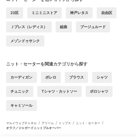
23区
ミニミニストア
神戸レタス
自由区
Ｊプレス（レディス）
組曲
ブージュルード
メゾンドゥサンク
ニット・セーターを関連カテゴリから探す
カーディガン
ボレロ
ブラウス
シャツ
チュニック
Tシャツ・カットソー
ポロシャツ
キャミソール
/
/
/
/
マルイウェブチャネル
アリーム
トップス
ニット・セーター
オラフ／ジャガードニットプルオーバー