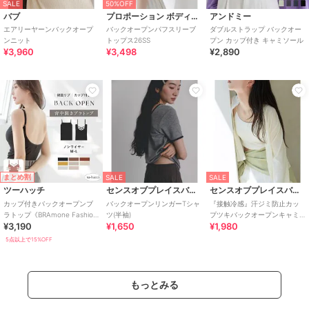
SALE
50%OFF
バブ
プロポーション ボディドレッシング
アンドミー
エアリーヤーンバックオープ
バックオープンパフスリーブ
ダブルストラップ バックオー
ンニット
トップス26SS
プン カップ付き キャミソール
¥3,960
¥3,498
¥2,890
まとめ割
SALE
SALE
ツーハッチ
センスオブプレイスバイアーバンリサーチ
センスオブプレイスバイアーバンリサーチ
カップ付きバックオープンブ
バックオープンリンガーTシャ
『接触冷感』汗ジミ防止カッ
ラトップ《BRAmone Fashion
ツ(半袖)
プツキバックオープンキャミ
¥3,190
¥1,650
¥1,980
Easy》
ソール
5点以上で15%OFF
もっとみる