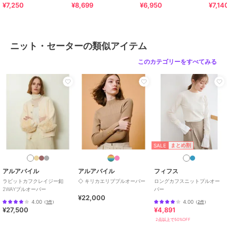
¥7,250
¥8,699
¥6,950
¥7,14
ニット・セーターの類似アイテム
このカテゴリーをすべてみる
SALE
まとめ割
アルアバイル
アルアバイル
フィフス
ラビットカフクレイジー釦
◇ キリカエリブプルオーバー
ロングカフスニットプルオー
2WAYプルオーバー
バー
¥22,000
4.00
4.00
（
1件
）
（
2件
）
¥27,500
¥4,891
2点以上で50%OFF