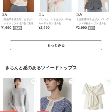
コカ
コカ
コカ
【西山茉希様着用】金ボタン
メッシュニット金ボタン半袖
【洗濯機OK】金ボタンフレア
ニットトップス 全5色 / 洗濯機
カーディガン 全2色
ニット半袖トップス 全2色
¥1,690
¥2,490
¥2,990
OK
再入荷
新着
もっとみる
きちんと感のあるツイードトップス