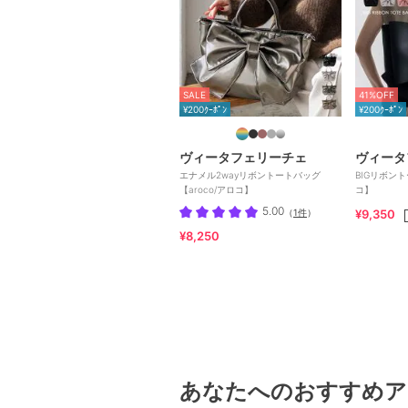
SALE
41%OFF
¥200ｸｰﾎﾟﾝ
¥200ｸｰﾎﾟﾝ
ヴィータフェリーチェ
ヴィータ
エナメル2wayリボントートバッグ
BIGリボント
【aroco/アロコ】
コ】
5.00
（
1件
）
¥9,350
¥8,250
あなたへのおすすめア