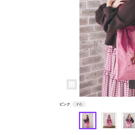
ピンク
Ｆ
○