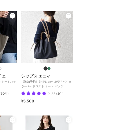
チェ
シップス エニィ
ントートバッ
《追加予約》SHIPS any: 2WAY バイカ
ラー A4 ドロスト トート バッグ
5.00
（
50件
）
（
2件
）
¥5,500