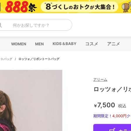
何かお探しですか？
コスメ
アニメ
KIDS＆BABY
WOMEN
MEN
ートバッグ
/
ロッツォ／リボントートバッグ
アリーム
ロッツォ／リ
7,500
￥
税込
期間限定！
4,000円
ク