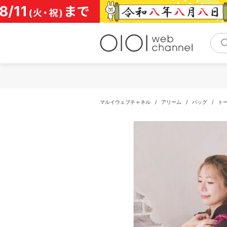
コ
ン
テ
ン
ツ
へ
ス
キ
ッ
プ
マルイウェブチャネル
/
アリーム
/
バッグ
/
ト