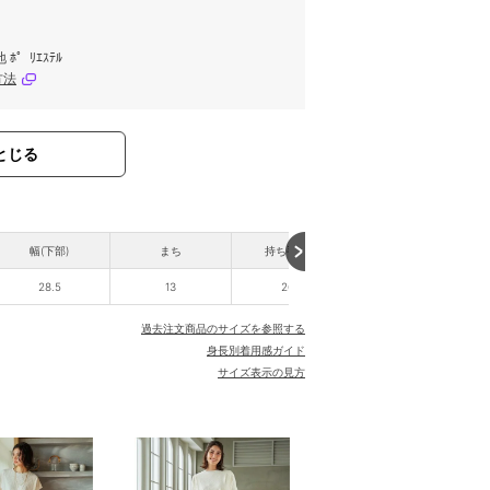
 ﾎ゜ﾘｴｽﾃﾙ
方法
とじる
幅(下部)
まち
持ち手高さ
28.5
13
26.4
過去注文商品のサイズを参照する
身長別着用感ガイド
サイズ表示の見方