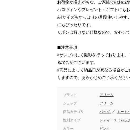
お荷物が増えがちな、ご家族でのお出
ハロウィンやプレゼント・ギフトにも
A4サイズもすっぽりの普段使いしやす
にもぴったりです。
リボンは解けない仕様なので、安心し
■注意事項
※サンプルにて撮影を行っております。
る場合がございます。
※商品によって納品日が異なる場合がご
りますので、あらかじめご了承くださ
ブランド
アリーム
ショップ
アリーム
商品カテゴリ
バッグ
／
トート
性別タイプ
レディース
(
バッ
カラー
ピンク