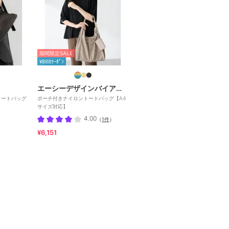
期間限定SALE
¥888ｸｰﾎﾟﾝ
エーシーデザインバイアルファキュービック
 トートバッグ
ポーチ付きナイロントートバッグ【A4
サイズ対応】
4.00
（
1件
）
¥6,151