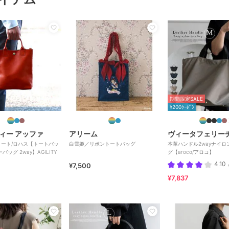
期間限定SALE
¥200ｸｰﾎﾟﾝ
ィー アッファ
アリーム
ヴィータフェリー
ート/ロハス【トートバッ
白雪姫／リボントートバッグ
本革ハンドル2wayナイロ
バッグ 2way】AGILITY
グ【aroco/アロコ】
4.10
¥7,500
¥7,837