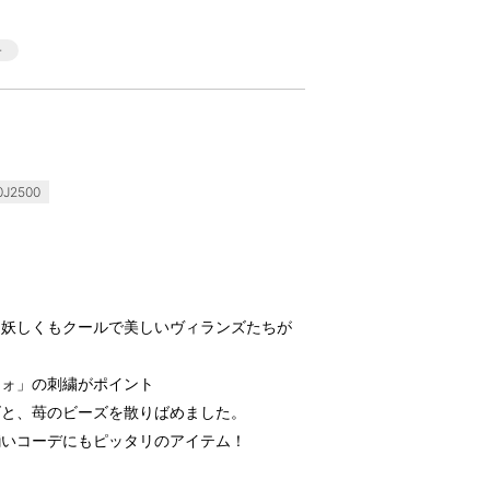
J2500
に妖しくもクールで美しいヴィランズたちが
ツォ」の刺繍がポイント
ズと、苺のビーズを散りばめました。
揃いコーデにもピッタリのアイテム！