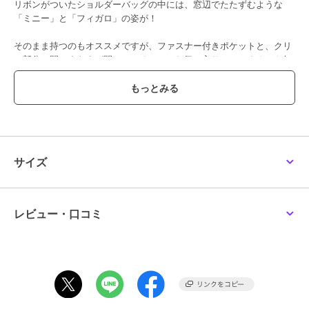
リボンがついたショルダーバッグの中には、窓辺でたたずむような
「ミニー」と「フィガロ」の姿が！
そのまま持つのもオススメですが、ファスナー付きポケットと、クリ
ア部分の間にすきまが開いているので、お気に入りのぬいぐるみや缶
バッジなどのグッズを配置して自分だけのカスタムを楽しむことがで
きます！
※モデル着用画像は、光の当たり具合で色味が違って見える場合がご
ざいます。
※お使いのモニター環境によって商品の色味が違って見える場合がご
ざいます。
サイズ
ブランド
アリーム
レビュー・口コミ
ショップ
アリーム
商品カテゴリ
バッグ
／
ショルダーバッグ・メ
ッセンジャーバッグ
性別タイプ
レディース
バッグ
／
ショルダーバッグ・メ
ッセンジャーバッグ