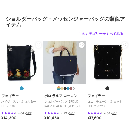
ショルダーバッグ・メッセンジャーバッグの類似ア
イテム
このカテゴリーをすべてみる
フェイラー
ポロ ラルフ ローレン
フェイラー
ハイジ スマホショルダー
ショルダーバッグ【POLO
ユニ チェーンポシェット
HE-231368
RALPH LAUREN（ポロ ラルフ
UNI-257228
ローレン）】
4.84
4.53
4.80
（
19件
）
（
15件
）
（
5件
）
¥14,300
¥10,450
¥17,600