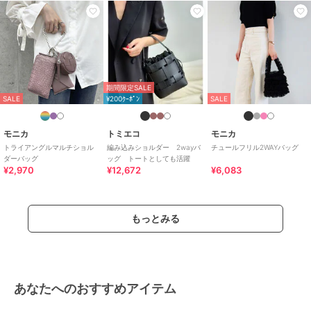
期間限定SALE
SALE
¥200ｸｰﾎﾟﾝ
SALE
モニカ
トミエコ
モニカ
トライアングルマルチショル
編み込みショルダー 2wayバ
チュールフリル2WAYバッグ
ダーバッグ
ッグ トートとしても活躍
¥2,970
¥12,672
¥6,083
もっとみる
あなたへのおすすめアイテム