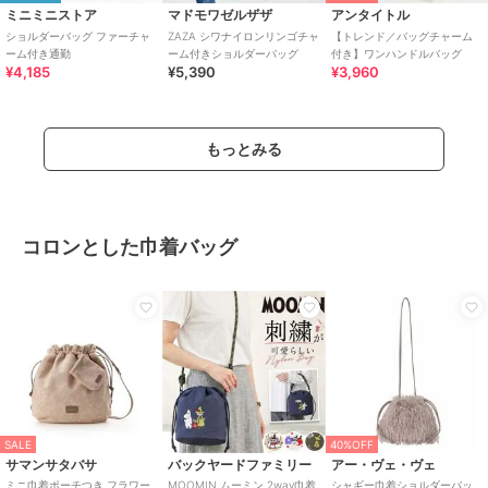
ミニミニストア
マドモワゼルザザ
アンタイトル
ショルダーバッグ ファーチャ
ZAZA シワナイロンリンゴチャ
【トレンド／バッグチャーム
ーム付き通勤
ーム付きショルダーバッグ
付き】ワンハンドルバッグ
¥4,185
¥5,390
¥3,960
もっとみる
コロンとした巾着バッグ
SALE
40%OFF
サマンサタバサ
バックヤードファミリー
アー・ヴェ・ヴェ
ミニ巾着ポーチつき フラワー
MOOMIN ムーミン 2way巾着
シャギー巾着ショルダーバッ