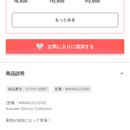
6,600
12,900
12,900
¥
¥
¥
もっとみる
お気に入りに追加する
アリーム
アリーム
ズートピア／ポリスバッ
デイジー／モノトーンフ
ジバッグ
ェイスバッグ
10,500
12,900
¥
¥
商品説明
商品番号：CF019-20697
型番：MW45L0J1500
[型番：MW45L0J1500]
Areeam Disney Collection
新色が追加になって登場！