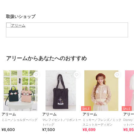
カラー
ブラック、ライトピンク
取扱いショップ
サイズ
Ｆ
素材
本体 合成皮革 塩化ﾋ゛ﾆﾙ樹脂 裏生
地 ﾎ゜ﾘｴｽﾃﾙ
商品のお取り扱い方法
原産国
中国
アリームからあなたへのおすすめ
SALE
SALE
アリーム
アリーム
アリーム
アリ
ミニー／ショルダーバッグ
マレフィセント／リボントー
ミッキー／フレンズ／ミック
Disn
トバッグ
スニットカーディガン
ットパ
¥6,600
¥7,500
¥8,699
¥6,9