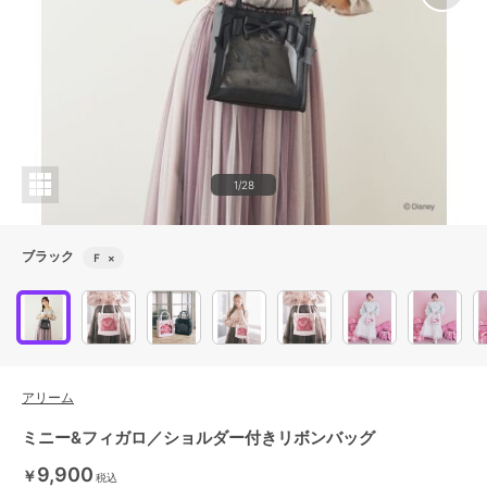
1/28
ブラック
Ｆ
×
アリーム
ミニー&フィガロ／ショルダー付きリボンバッグ
9,900
￥
税込