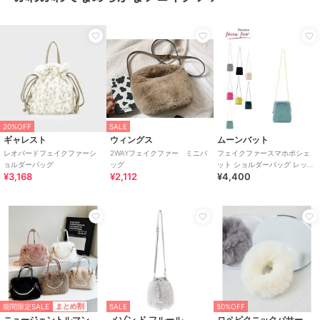
20%OFF
SALE
ギャレスト
ウィングス
ムーンバット
レオパードフェイクファーシ
2WAYフェイクファー ミニバ
フェイクファースマホポシェ
ョルダーバッグ
ッグ
ット ショルダーバッグ レッキ
¥3,168
¥2,112
¥4,400
ス風×ラム風
期間限定SALE
まとめ割
SALE
50%OFF
ニュージェントルマン
メゾン ド フルール
ロペピクニックパサージュ