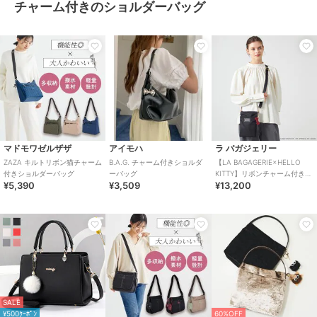
チャーム付きのショルダーバッグ
マドモワゼルザザ
アイモハ
ラ バガジェリー
ZAZA キルトリボン猫チャーム
B.A.G. チャーム付きショルダ
【LA BAGAGERIE×HELLO
付きショルダーバッグ
ーバッグ
KITTY】リボンチャーム付き
¥5,390
¥3,509
¥13,200
スクエアポシェット
SALE
¥500ｸｰﾎﾟﾝ
60%OFF