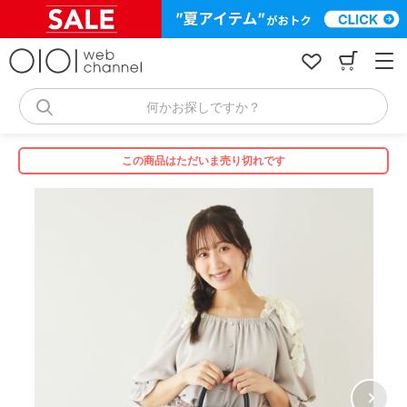
コ
ン
テ
ン
ツ
へ
何かお探しですか？
ス
キ
ッ
この商品はただいま売り切れです
プ