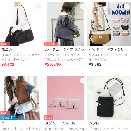
SALE
20%OFF
モニカ
ルージュ・ヴィフ ラクレ
バックヤードファミリー
【MONICA】フロントポケッ
【&MyuQ/アンドミューク】
MOOMIN ムーミン 舟形ショ
トショルダーバッグ
THALLO ショルダーバッグ /
ルダーバッグ
¥3,432
¥20,240
¥8,592
トートバッグ
SALE
¥200ｸｰﾎﾟﾝ
SALE
ユー
メゾン ド フルール
シフレ
Moelleux【モワルー】ダブル
Minnie Mouse／リボンショル
【miffy/ミッフィー】 チャーム