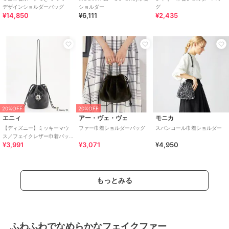
デザインショルダーバッグ
ショルダー
グ
¥14,850
¥6,111
¥2,435
20%OFF
20%OFF
エニィ
アー・ヴェ・ヴェ
モニカ
【ディズニー】ミッキーマウ
ファー巾着ショルダーバッグ
スパンコール巾着ショルダー
ス／フェイクレザー巾着バッ
¥3,991
¥3,071
¥4,950
グ
もっとみる
ふわふわでなめらかなフェイクファー