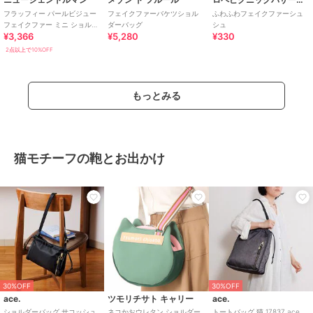
フラッフィー パールビジュー
フェイクファーバケツショル
ふわふわフェイクファーシュ
フェイクファー ミニ ショルダ
ダーバッグ
シュ
¥3,366
¥5,280
¥330
ーバッグ/ハンドバッグ
2点以上で10%OFF
もっとみる
猫モチーフの鞄とお出かけ
30%OFF
30%OFF
ace.
ツモリチサト キャリー
ace.
ショルダーバッグ サコッシュ
ネコかおウレタン ショルダー
トートバッグ 猫 17837 ace.