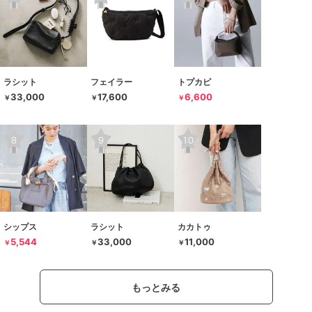
ラシット
フェイラー
トプカピ
33,000
17,600
6,600
￥
￥
￥
シップス
ラシット
カカトゥ
5,544
33,000
11,000
￥
￥
￥
もっとみる