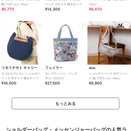
猫 17831 ace. HAyU
バッグ 小サイズ 猫モチーフ
HAyU
¥5,775
¥14,300
¥8,470
ツモリチサト キャリー
フェイラー
ace.
ネコかおウレタン ショルダー
モンプティシャ バッグ
ショルダーバッグ ボディバッ
バッグ 中サイズ 猫モチーフ
MCH-260372
グ 猫 17835 ace. HAyU
¥16,500
¥27,500
¥9,900
もっとみる
ショルダーバッグ・メッセンジャーバッグの人気ラ