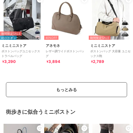
期間限定SALE
40%OFF
期間限定SALE
¥500ｸｰﾎﾟﾝ
ミニミニストア
アネモネ
ミニミニストア
ボストンバッグユニセックス
レザー調ワイドボストンバッ
ボストンバッグ 大容量 ユニセ
トラベルバッグ
グ
ックス鞄
3,290
3,894
2,789
¥
¥
¥
もっとみる
街歩きに似合うミニボストン