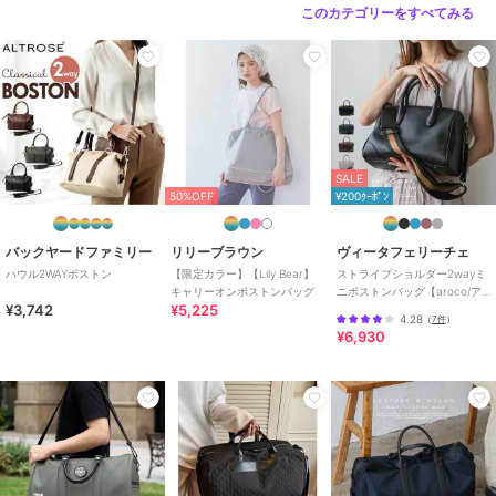
このカテゴリーをすべてみる
SALE
50%OFF
¥200ｸｰﾎﾟﾝ
バックヤードファミリー
リリーブラウン
ヴィータフェリーチェ
ハウル2WAYボストン
【限定カラー】【Lily Bear】
ストライプショルダー2wayミ
キャリーオンボストンバッグ
ニボストンバッグ【aroco/ア
¥3,742
¥5,225
ロコ】
4.28
（
7件
）
¥6,930