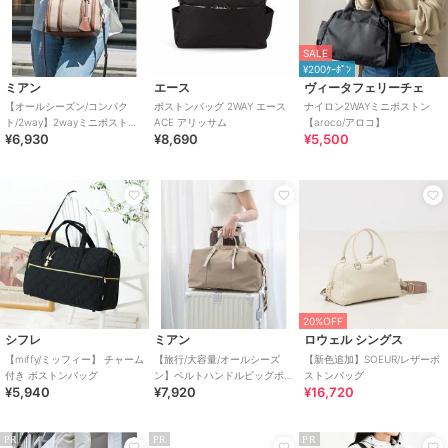
SALE
¥200ｸｰﾎﾟﾝ
ミアン
エース
ヴィータフェリーチェ
【オールシーズン/コンパク
ボストンバッグ 2WAY エース
ナイロン2WAYミニボストン
ト/2way】2wayミニボストン
ACE アリッサム
【aroco/アロコ】
¥6,930
¥8,690
¥5,500
バッグ
20%OFF
シフレ
ミアン
ロウェル シングス
【miffy/ミッフィー】 チャーム
【旅行/大容量/オールシーズ
【新色追加】SOEUR/レザーボ
付き ボストンバッグ
ン】ベルトハンドルビッグボ
ストンバッグ
¥5,940
¥7,920
¥16,720
ストンバッグ
PR
PR
PR