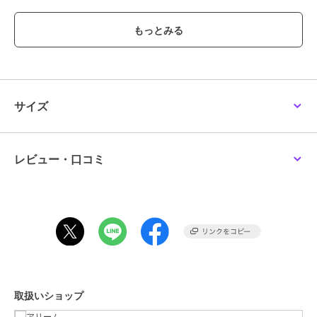
■注意事項
※サンプルにて撮影を行っております。実際にお届けする商品と仕様
やサイズが異なる場合がございます。
※商品によって納品日が異なる場合がございます。全ての商品が揃い
次第の出荷となりますので、あらかじめご了承ください。
サイズ
ブランド
アリーム
ショップ
アリーム
レビュー・口コミ
商品カテゴリ
バッグ
／
ボストンバッグ
性別タイプ
レディース
バッグ
／
ボストンバッグ
カラー
ブラウン、ブラック
サイズ
Ｆ
素材
本体 合成皮革裏生地 ﾎ゜ﾘｴｽﾃﾙ
商品のお取り扱い方法
取扱いショップ