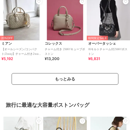
20%OFF
期間限定SALE
ミアン
コレックス
オーバータッシェ
【オールシーズン/コンパク
チャーム付き 2WAYキューブボ
Wキルトチャーム付2WAYボス
ト/2way】チャーム付き2way
ストン
トン
¥5,192
¥13,200
¥6,831
ミニボストンバッグ
もっとみる
旅行に最適な大容量ボストンバッグ