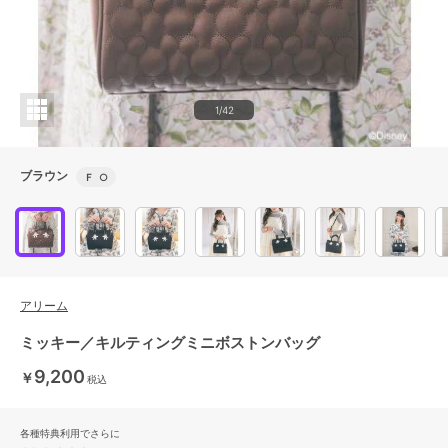
1/42
ブラウン
Ｆ
○
アリーム
ミッキー／キルティングミニボストンバッグ
9,200
￥
税込
各種特典利用でさらに