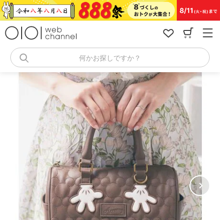
コ
ン
テ
ン
ツ
へ
何かお探しですか？
ス
キ
ッ
プ