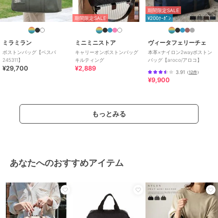
期間限定SALE
期間限定SALE
¥200ｸｰﾎﾟﾝ
ミラミラン
ミニミニストア
ヴィータフェリーチェ
ボストンバッグ【ベスパ
キャリーオンボストンバッグ
本革×ナイロン2wayボストン
245311】
キルティング
バッグ【aroco/アロコ】
¥29,700
¥2,889
3.91
（
12件
）
¥9,900
もっとみる
あなたへのおすすめアイテム