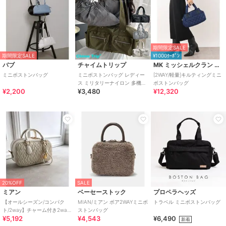
期間限定SALE
期間限定SALE
¥1000ｸｰﾎﾟﾝ
バブ
チャイムトリップ
MK ミッシェルクラン バッグ
ミニボストンバッグ
ミニボストンバッグ レディー
[2WAY/軽量]キルティングミニ
ス ミリタリーナイロン 多機能
ボストンバッグ
¥2,200
¥3,480
¥12,320
大容量 旅行
20%OFF
SALE
ミアン
ベーセーストック
プロペラヘッズ
【オールシーズン/コンパク
MIAN/ミアン ボア2WAYミニボ
トラベル ミニボストンバッグ
ト/2way】チャーム付き2way
ストンバッグ
¥5,192
¥4,543
¥6,490
ミニボストンバッグ
新着