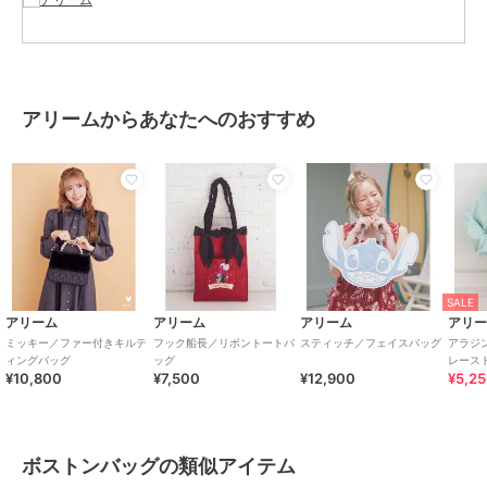
アリームからあなたへのおすすめ
SALE
アリーム
アリーム
アリーム
アリ
ミッキー／ファー付きキルテ
フック船長／リボントートバ
スティッチ／フェイスバッグ
アラジ
ィングバッグ
ッグ
レース
¥10,800
¥7,500
¥12,900
¥5,2
ボストンバッグの類似アイテム