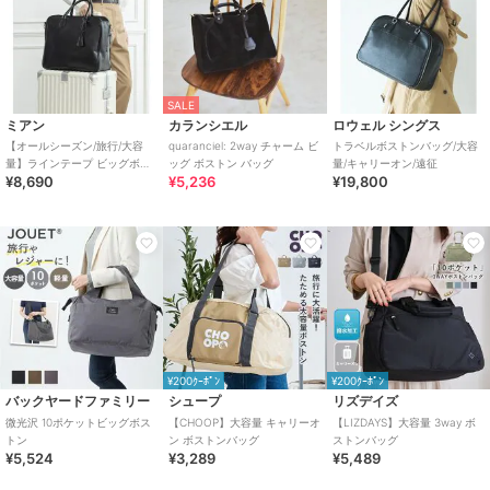
SALE
ミアン
カランシエル
ロウェル シングス
【オールシーズン/旅行/大容
quaranciel: 2way チャーム ビ
トラベルボストンバッグ/大容
量】ラインテープ ビッグボス
ッグ ボストン バッグ
量/キャリーオン/遠征
¥8,690
¥5,236
¥19,800
トンバッグ
¥200ｸｰﾎﾟﾝ
¥200ｸｰﾎﾟﾝ
バックヤードファミリー
シュープ
リズデイズ
微光沢 10ポケットビッグボス
【CHOOP】大容量 キャリーオ
【LIZDAYS】大容量 3way ボ
トン
ン ボストンバッグ
ストンバッグ
¥5,524
¥3,289
¥5,489