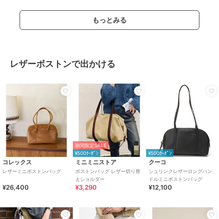
もっとみる
レザーボストンで出かける
期間限定SALE
¥500ｸｰﾎﾟﾝ
¥500ｸｰﾎﾟﾝ
コレックス
ミニミニストア
クーコ
レザーミニボストンバッグ
ボストンバッグ レザー切り替
シュリンクレザーロングハン
えショルダー
ドルミニボストンバッグ
¥26,400
¥3,290
¥12,100