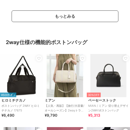
もっとみる
2way仕様の機能的ボストンバッグ
¥500ｸｰﾎﾟﾝ
30%OFF
ヒロミチナカノ
ミアン
ベーセーストック
ボストンバッグ 2WAY ヒロミ
【人気・再販】【旅行/大容量/
MIAN / ミアン 切り替えデザイ
チナカノ 17675
オールシーズン】2wayトラベ
ン2WAYボストンバッグ
¥6,490
¥9,790
¥5,313
ルボストンバッグ