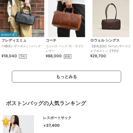
¥1000ｸｰﾎﾟﾝ
フレディエミュ
コーチ
ロウェル シングス
FR横長レザーボストンバッグ
コンパス バッグ 35・ラブド
【新色追加】Raffy/レザースク
レザー
エアボストン【予約】
¥18,040
¥88,000
¥29,700
予約
新着
もっとみる
ボストンバッグの人気ランキング
レスポートサック
37,400
￥