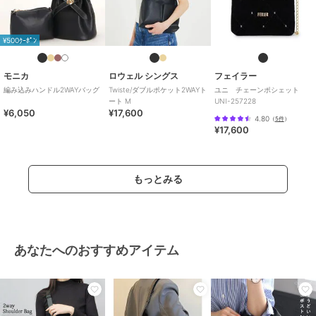
¥500ｸｰﾎﾟﾝ
モニカ
ロウェル シングス
フェイラー
編み込みハンドル2WAYバッグ
Twiste/ダブルポケット2WAYト
ユニ チェーンポシェット
ート M
UNI-257228
¥6,050
¥17,600
4.80
（
5件
）
¥17,600
もっとみる
あなたへのおすすめアイテム