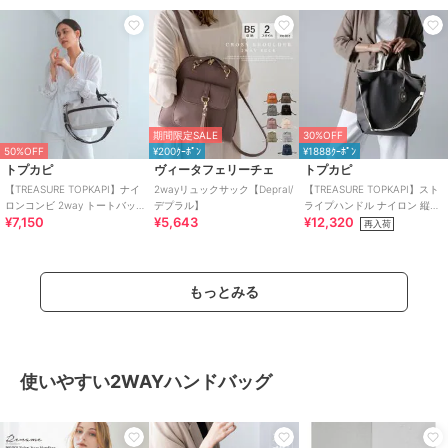
期間限定SALE
30%OFF
50%OFF
¥200ｸｰﾎﾟﾝ
¥1888ｸｰﾎﾟﾝ
トプカピ
ヴィータフェリーチェ
トプカピ
【TREASURE TOPKAPI】ナイ
2wayリュックサック【Depral/
【TREASURE TOPKAPI】スト
ロンコンビ 2way トートバッ
デプラル】
ライプハンドル ナイロン 縦型
¥7,150
¥5,643
¥12,320
グ ショルダーベルト付き
2way トートバッグ A4
再入荷
もっとみる
使いやすい2WAYハンドバッグ