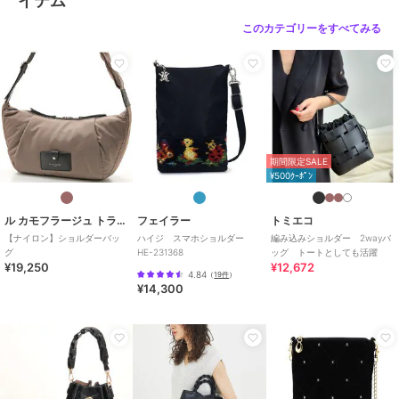
イテム
このカテゴリーをすべてみる
期間限定SALE
¥500ｸｰﾎﾟﾝ
ル カモフラージュ トライブ
フェイラー
トミエコ
【ナイロン】ショルダーバッ
ハイジ スマホショルダー
編み込みショルダー 2wayバ
グ
HE-231368
ッグ トートとしても活躍
¥19,250
¥12,672
4.84
（
19件
）
¥14,300