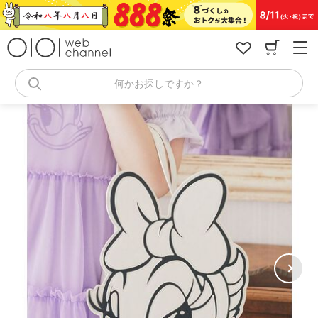
コ
ン
テ
ン
ツ
へ
何かお探しですか？
ス
キ
ッ
プ