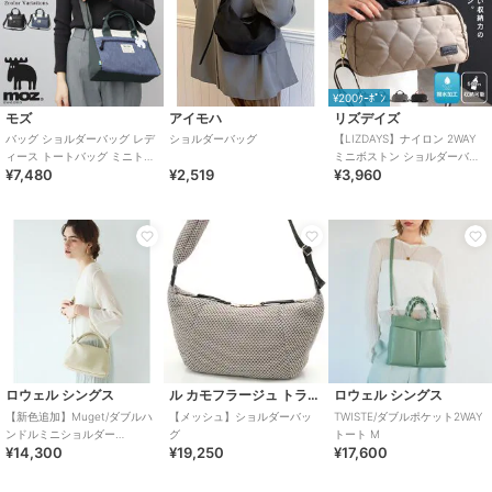
¥200ｸｰﾎﾟﾝ
モズ
アイモハ
リズデイズ
バッグ ショルダーバッグ レデ
ショルダーバッグ
【LIZDAYS】ナイロン 2WAY
ィース トートバッグ ミニトー
ミニボストン ショルダーバッ
¥7,480
¥2,519
¥3,960
トバッグ 2way 肩がけ 手さげ
グ
ロウェル シングス
ル カモフラージュ トライブ
ロウェル シングス
【新色追加】Muget/ダブルハ
【メッシュ】ショルダーバッ
TWISTE/ダブルポケット2WAY
ンドルミニショルダー
グ
トート M
¥14,300
¥19,250
¥17,600
BAG【予約】