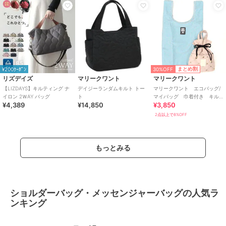
30%OFF
まとめ割
¥200ｸｰﾎﾟﾝ
リズデイズ
マリークワント
マリークワント
【LIZDAYS】キルティング ナ
デイジーランダムキルト トー
マリークワント エコバッグ/
イロン 2ＷAY バッグ
ト
マイバッグ 巾着付き キル
¥4,389
¥14,850
¥3,850
ティング柄
2点以上で8%OFF
もっとみる
ショルダーバッグ・メッセンジャーバッグの人気ラ
ンキング