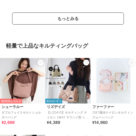
もっとみる
軽量で上品なキルティングバッグ
期間限定SALE
¥200ｸｰﾎﾟﾝ
シューラルー
リズデイズ
ファーファー
ダブルフェイスキルトショル
【LIZDAYS】キルティング ナ
2SET撥水ナイロンキルティン
ダーバッグ
イロン 2ＷAY ラウンド型 ミニ
グムーンバッグ
¥2,699
¥4,389
¥14,960
バッグ