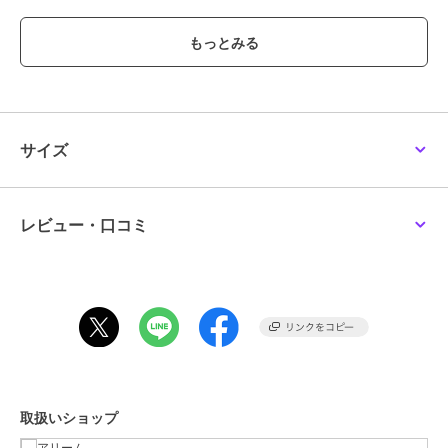
トロな雰囲気にときめきます♪
親子でリンクコーデや、家族でのお揃いコーデにもピッタリ！
お子様が持っても可愛いアイテムです
ハロウィンやプレゼント・ギフトにもおすすめ！
■注意事項
※サンプルにて撮影を行っております。 実際にお届けする商品と仕様
やサイズが異なる場合がございます。
サイズ
※商品によって納品日が異なる場合がございます。全ての商品が揃い
次第の出荷となりますので、あらかじめご了承ください。
レビュー・口コミ
ブランド
アリーム
ショップ
アリーム
商品カテゴリ
バッグ
／
ショルダーバッグ・メ
ッセンジャーバッグ
性別タイプ
レディース
バッグ
／
ショルダーバッグ・メ
ッセンジャーバッグ
取扱いショップ
メンズ
バッグ
／
ショルダーバッグ・メ