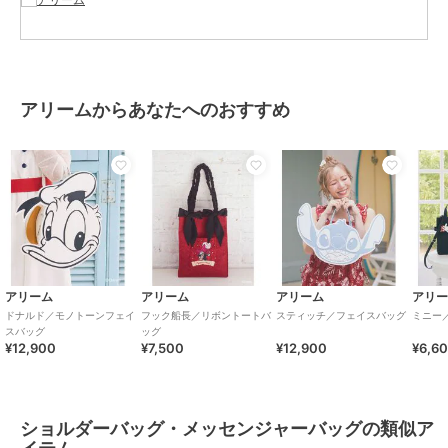
ッセンジャーバッグ
カラー
オフホワイト
サイズ
Ｆ
素材
本体 合成皮革裏生地 ﾎ゜ﾘｴｽﾃﾙ
アリームからあなたへのおすすめ
商品のお取り扱い方法
アリーム
アリーム
アリーム
アリ
ドナルド／モノトーンフェイ
フック船長／リボントートバ
スティッチ／フェイスバッグ
ミニー
スバッグ
ッグ
¥12,900
¥7,500
¥12,900
¥6,6
ショルダーバッグ・メッセンジャーバッグの類似ア