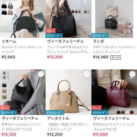
SALE
¥200ｸｰﾎﾟﾝ
¥200ｸｰﾎﾟﾝ
リネーム
ヴィータフェリーチェ
ランダ
Rename ナイロン 2way ハン
フォーマル本牛革2wayスクエ
2WAY リボンチャームキルティ
ドバッグ
アハンドバッグ【aroco/アロ
ングバニティバッグ
¥5,940
¥13,200
¥14,960
コ】セレモニー向け
再入荷
SALE
SALE
¥200ｸｰﾎﾟﾝ
¥1500ｸｰﾎﾟﾝ
¥200ｸｰﾎﾟﾝ
ヴィータフェリーチェ
アンタイトル
ヴィータフェリーチェ
本革3ルーム2wayハンドバッ
【追加8／名品】2WAYポケッ
本革2wayスクエアミニバッグ
グ【Depral/デプラル】
トボストンバッグ
【aroco/アロコ】
¥12,100
¥13,200
¥11,000