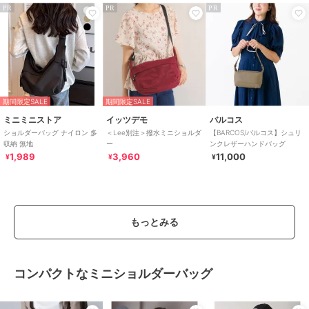
PR
PR
PR
期間限定SALE
期間限定SALE
ミニミニストア
イッツデモ
バルコス
ショルダーバッグ ナイロン 多
＜Lee別注＞撥水ミニショルダ
【BARCOS/バルコス】シュリ
収納 無地
ー
ンクレザーハンドバッグ
1,989
3,960
11,000
¥
¥
¥
もっとみる
コンパクトなミニショルダーバッグ