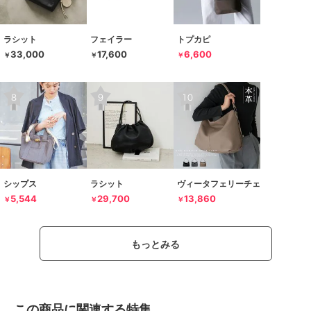
ラシット
フェイラー
トプカピ
33,000
17,600
6,600
￥
￥
￥
シップス
ラシット
ヴィータフェリーチェ
5,544
29,700
13,860
￥
￥
￥
もっとみる
この商品に関連する特集