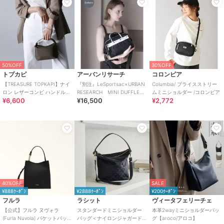
50%OFF
30%OFF
トプカピ
アーバンリサーチ
コロンビア
【TREASURE TOPKAPI】ナイ
『別注』LeSportsac×URBAN
Columbia/ プライスストリー
ロン レザーコンビ ハンドルオ
RESEARCH MINI DUFFLE
ムミニショルダー /コロンビア
¥6,600
¥16,500
¥2,772
ープン ミニ ショルダーバッグ
CROSSBOD
40%OFF
SALE
¥888ｸｰﾎﾟﾝ
¥2888ｸｰﾎﾟﾝ
¥200ｸｰﾎﾟﾝ
フルラ
ラシット
ヴィータフェリーチェ
【公式】フルラ ヌヴォラ
スタンダードミニショルダー
本革2wayミニショルダーバッ
(Furla Nuvola) バケットバッグ
バッグ＜ナイロンジャガード
グ【aroco/アロコ】