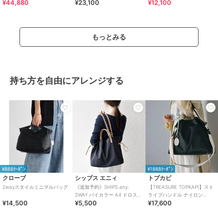
¥44,880
¥23,100
¥12,100
MINI
＞(CE-1627)
もっとみる
持ち方を自由にアレンジする
¥888ｸｰﾎﾟﾝ
¥1888ｸｰﾎﾟﾝ
クローブ
シップス エニィ
トプカピ
2wayスタイルミニマルバッグ
《追加予約》SHIPS any:
【TREASURE TOPKAPI】スト
2WAY バイカラー A4 ドロスト
ライプハンドル ナイロン
¥14,500
¥5,500
¥17,600
トート バッグ
2way トートバッグ A4対応