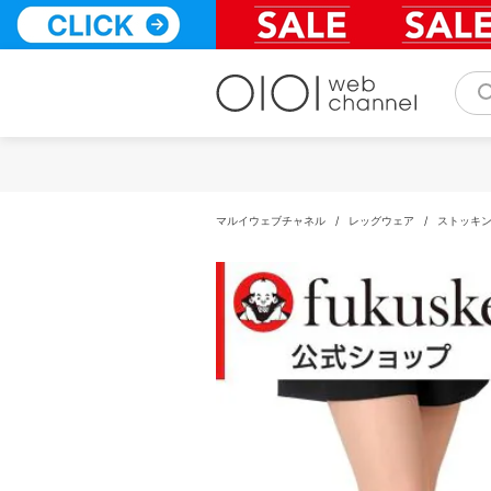
コ
ン
テ
ン
ツ
へ
ス
キ
ッ
プ
マルイウェブチャネル
/
レッグウェア
/
ストッキ