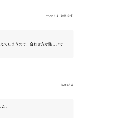
べつき
さま (30代 女性)
見えてしまうので、合わせ方が難しいで
kuma
さま
した。