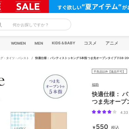
何かお探しですか？
コスメ
アニメ
KIDS＆BABY
WOMEN
MEN
ング・タイツ・パンスト
/
快適仕様： パンティストッキング 5本指 つま先オープンタイプ (138-200
不良品以外【返品不可】
福助
快適仕様： パ
つま先オープンタ
4.33 
550
￥
税込