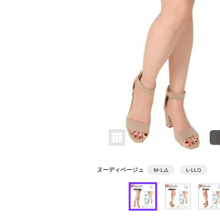
ヌーディベージュ
M-L
△
L-LL
○