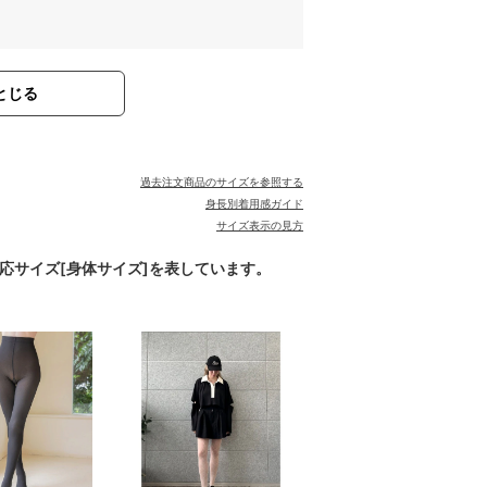
とじる
過去注文商品のサイズを参照する
身長別着用感ガイド
サイズ表示の見方
対応サイズ[身体サイズ]を表しています。