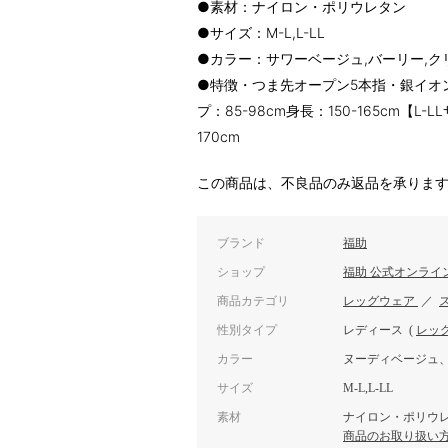
●素材：ナイロン・ポリウレタン
●サイズ：M-L,L-LL
●カラー：サワーベージュ,バーリー,ク
●特徴・つま先オープン5本指・銀イオ
プ：85-98cm身長：150-165cm【L-
170cm
この商品は、不良品のみ返品を承りま
ブランド
福助
ショップ
福助 公式オンライ
商品カテゴリ
レッグウェア
／
性別タイプ
レディース
(
レッ
カラー
ヌーディベージュ
サイズ
M-L,L-LL
素材
ナイロン・ポリウ
商品のお取り扱い