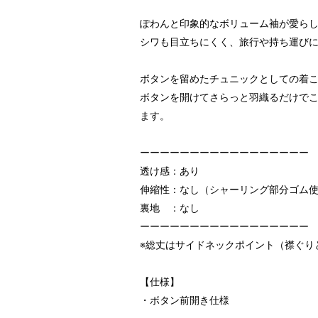
ぽわんと印象的なボリューム袖が愛ら
シワも目立ちにくく、旅行や持ち運び
ボタンを留めたチュニックとしての着
ボタンを開けてさらっと羽織るだけで
ます。
ーーーーーーーーーーーーーーーーー
透け感：あり
伸縮性：なし（シャーリング部分ゴム
裏地 ：なし
ーーーーーーーーーーーーーーーーー
※総丈はサイドネックポイント（襟ぐり
【仕様】
・ボタン前開き仕様