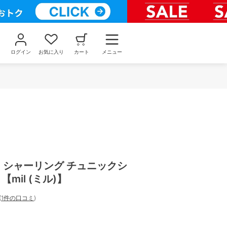
ログイン
お気に入り
カート
メニュー
 シャーリング チュニックシ
 【mil (ミル)】
(
1件の口コミ
)