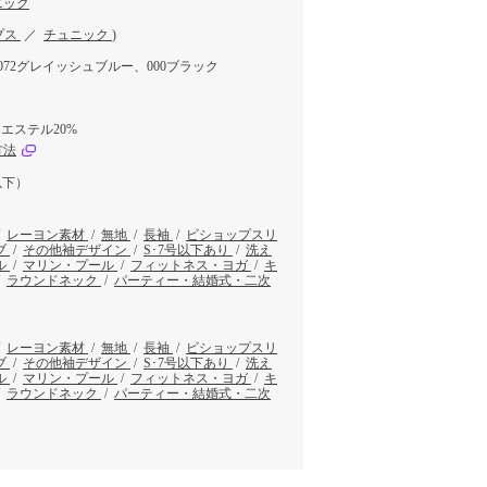
ニック
プス
／
チュニック
)
072グレイッシュブルー、000ブラック
エステル20%
方法
以下）
/
レーヨン素材
/
無地
/
長袖
/
ビショップスリ
ブ
/
その他袖デザイン
/
S･7号以下あり
/
洗え
ル
/
マリン・プール
/
フィットネス・ヨガ
/
キ
/
ラウンドネック
/
パーティー・結婚式・二次
/
レーヨン素材
/
無地
/
長袖
/
ビショップスリ
ブ
/
その他袖デザイン
/
S･7号以下あり
/
洗え
ル
/
マリン・プール
/
フィットネス・ヨガ
/
キ
/
ラウンドネック
/
パーティー・結婚式・二次