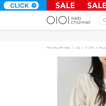
コ
ン
テ
ン
ツ
へ
ス
キ
ッ
プ
マルイウェブチャネル
/
ミル
/
トップス
/
チュ