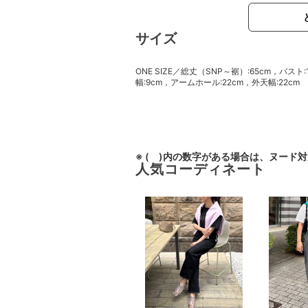
サイズ
ONE SIZE／総丈（SNP～裾）:65cm，バスト
幅:9cm，アームホール:22cm，外天幅:22cm
※ ( )内の数字がある場合は、ヌード
人気コーディネート