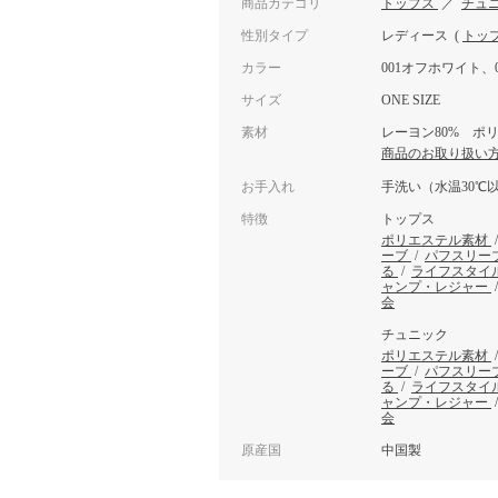
商品カテゴリ
トップス
／
チュ
性別タイプ
レディース
(
トッ
カラー
001オフホワイト、
サイズ
ONE SIZE
素材
レーヨン80% ポリ
商品のお取り扱い
お手入れ
手洗い（水温30℃
特徴
トップス
ポリエステル素材
ーブ
/
パフスリー
る
/
ライフスタイ
ャンプ・レジャー
会
チュニック
ポリエステル素材
ーブ
/
パフスリー
る
/
ライフスタイ
ャンプ・レジャー
会
原産国
中国製