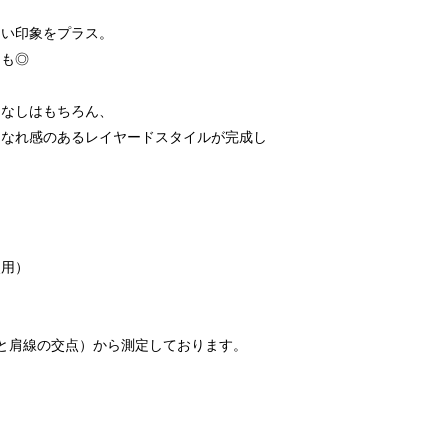
しい印象をプラス。
にも◎
こなしはもちろん、
こなれ感のあるレイヤードスタイルが完成し
使用）
と肩線の交点）から測定しております。