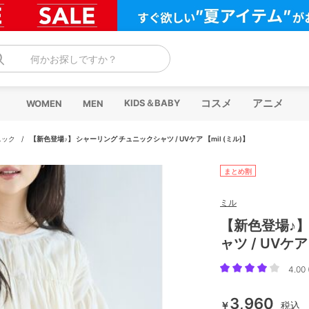
何かお探しですか？
コスメ
アニメ
KIDS＆BABY
WOMEN
MEN
ニック
/
【新色登場♪】 シャーリング チュニックシャツ / UVケア 【mil (ミル)】
まとめ割
ミル
【新色登場♪】
ャツ / UVケア
4.00 
3,960
￥
税込