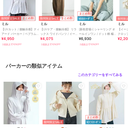
まとめ割
期間限定SALE
期間限定SALE
まとめ割
まとめ割
¥888ｸｰﾎﾟﾝ
期間限定
《お気に入り登録》でお得な情報がいっぱい
ミル
ミル
ミル
ミル
・「商品のお気に入り登録」で再入荷通知や、人気アイテムのラスト
【UVカット / 接触冷感】ティ
【UVケア・接触冷感】 リラ
[新色登場♪] シャーリング オ
【イー
1点通知、セール通知等お得な情報を受け取ることができます。
アード パーカー / ペプラム
ックス ワイドパンツ / イージ
ールインワン / ドット柄 楊柳
クロッ
¥4,950
¥4,075
¥6,930
¥2,2
【mil/ミル】
ーケア 【mil (ミル)】
ギンガム 【mil(ミル)】
ーカー /
・「ブランドのお気に入り登録」でSHOPの新作アイテムや再入荷な
ル)】
2点以上で10%OFF
2点以上で10%OFF
2点以上で10%OFF
ど、お得な情報を受け取ることができます！
【ブランド説明】
- mil ミル -
パーカーの類似アイテム
低身長でもオシャレを楽しみたい。そんな気持ちから生まれた 小柄
さん向けレディースブランド。
このカテゴリーをすべてみる
トレンドや上品な可愛らしさを訴えた、長く愛用できるカジュアルベ
ーシック。
小柄さんだからこそ着こなせる美シルエット。
ぴったり丈の感動をお届けします。
まとめ割
期間限定SALE
¥200ｸｰﾎﾟﾝ
期間限定セール開催中