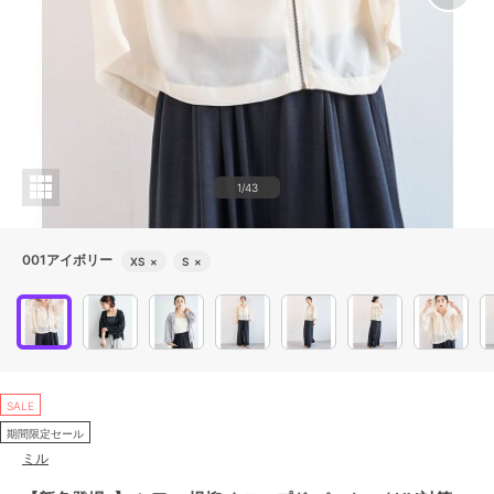
1/43
001アイボリー
XS
×
S
×
SALE
期間限定セール
ミル