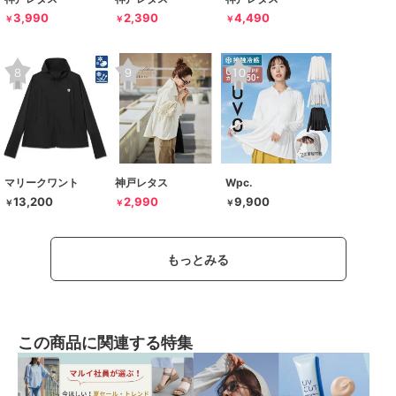
3,990
2,390
4,490
￥
￥
￥
マリークワント
神戸レタス
Wpc.
13,200
2,990
9,900
￥
￥
￥
もっとみる
この商品に関連する特集