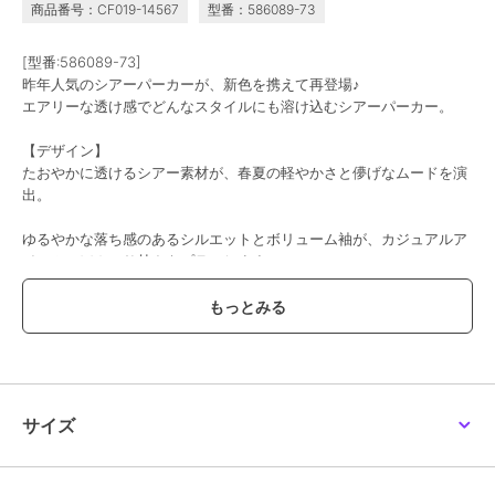
商品番号：CF019-14567
型番：586089-73
[型番:586089-73]
昨年人気のシアーパーカーが、新色を携えて再登場♪
エアリーな透け感でどんなスタイルにも溶け込むシアーパーカー。
【デザイン】
たおやかに透けるシアー素材が、春夏の軽やかさと儚げなムードを演
出。
ゆるやかな落ち感のあるシルエットとボリューム袖が、カジュアルア
イテムにほんのり甘さをプラスします。
どんなボトムスともバランスのとりやすいクロップド丈と、
ぽわんと女性らしいシルエットで、カジュアルスタイルはもちろん、
キレイめコーデとの相性も◎
ベーシックなブラックとアイボリー、淡い表情に心惹かれる新色のラ
イトグレーの３色展開。
サイズ
さらりと羽織るだけで抜け感のあるトレンドスタイルが完成します。