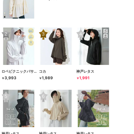
ロペピクニックパサージュ
コカ
神戸レタス
3,993
1,989
1,991
￥
￥
￥
神戸レタス
神戸レタス
神戸レタス