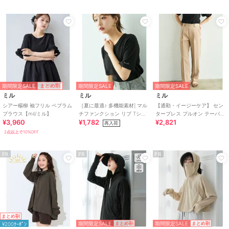
期間限定SALE
まとめ割
期間限定SALE
期間限定SALE
ミル
ミル
ミル
シアー楊柳 袖フリル ペプラム
［夏に最適♪ 多機能素材] マル
【通勤・イージーケア】 セン
ブラウス【mil/ミル】
チファンクション リブ Tシャ
タープレス プルオン テーパー
¥3,960
¥1,782
¥2,821
ツ / 汗染み防止 【mil/ミル】
ドパンツ / 新色登場♪ 【mil/ミ
再入荷
ル】
2点以上で10%OFF
PR
PR
PR
まとめ割
期間限定SALE
期間限定SALE
¥200ｸｰﾎﾟﾝ
まとめ割
まとめ割