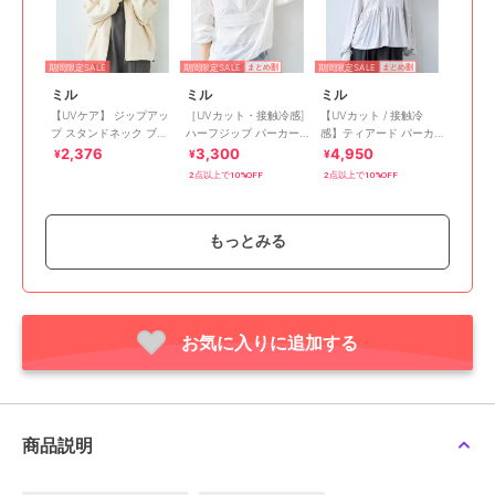
期間限定SALE
期間限定SALE
期間限定SALE
まとめ割
まとめ割
ミル
ミル
ミル
【UVケア】 ジップアッ
［UVカット・接触冷感]
【UVカット / 接触冷
プ スタンドネック ブル
ハーフジップ パーカー /
感】ティアード パーカ
ゾン / トラックジャケッ
日差し対策 【mil/ミル】
ー / ペプラム 【mil/ミ
2,376
3,300
4,950
¥
¥
¥
ト【mil (ミル) 】
ル】
2点以上で10%OFF
2点以上で10%OFF
もっとみる
お気に入りに追加する
期間限定SALE
期間限定SALE
ミル
ミル
【イージーケア・UVケ
【イージーケア】 ダン
ア】 クロップド ダブル
ボールスウェット クロ
ジップ パーカー / スウェ
ップドパーカー / フーデ
2,200
2,090
¥
¥
商品説明
ット 【mil (ミル)】
ィー 【mil (ミル)】