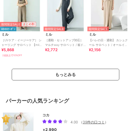
期間限定SALE
まとめ割
¥888ｸｰﾎﾟﾝ
期間限定SALE
期間限定SALE
ミル
ミル
ミル
［UVケア・イージーケア］ シ
［通勤・セットアップ対応］
【ハレの日・通勤】 カシュク
ャーリング サロペット 【mil/
マルチway サロペット / 裾ド
ール サロペット / オールイン
¥5,868
¥2,772
¥2,156
ミル】
ロスト バルーン 【mil (ミル)】
ワン 【mil (ミル)】
2点以上で10%OFF
もっとみる
パーカーの人気ランキング
コカ
4.00
（
39件の口コミ
）
2,990
￥