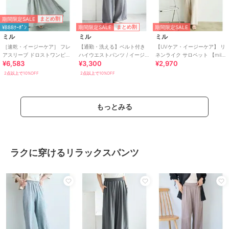
期間限定SALE
まとめ割
期間限定SALE
まとめ割
¥888ｸｰﾎﾟﾝ
期間限定SALE
ミル
ミル
ミル
［速乾・イージーケア］ フレ
【通勤・洗える】ベルト付き
【UVケア・イージーケア】 リ
アスリーブ ドロストワンピー
ハイウエストパンツ / イージー
ネンライク サロペット 【mil/
¥6,583
¥3,300
¥2,970
ス【mil/ミル】
ケア【mil (ミル)】
ミル】
2点以上で10%OFF
2点以上で10%OFF
もっとみる
ラクに穿けるリラックスパンツ