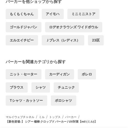
パーカーを他ショップから探す
もくもくちゃん
アイモハ
ミニミニストア
ゴールドジャパン
ロデオクラウンズ ワイドボウル
エルエイチピー
Ｊプレス（レディス）
23区
パーカーを関連カテゴリから探す
ニット・セーター
カーディガン
ボレロ
ブラウス
シャツ
チュニック
Tシャツ・カットソー
ポロシャツ
/
/
/
/
マルイウェブチャネル
ミル
トップス
パーカー
【新色登場♪】 シアー 楊柳 クロップド パーカー / UV対策【mil (ミル)】