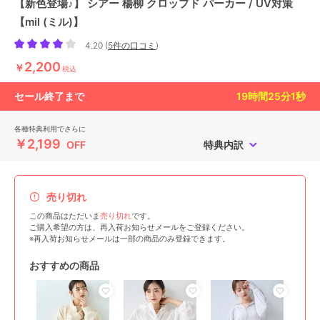
【新色登場♪】 シアー 楊柳 クロップド パーカー / UV対策
【mil (ミル)】
4.20
(
5件の口コミ
)
2,200
￥
税込
セール終了まで
19
時間
24
分
59
秒
各種特典利用でさらに
￥2,199
OFF
特典内訳
売り切れ
この商品はただいま
売り切れ
です。
ご購入希望の方は、再入荷お知らせメールをご登録ください。
※再入荷お知らせメールは一部の商品のみ登録できます。
おすすめの商品