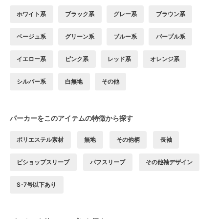
ホワイト系
ブラック系
グレー系
ブラウン系
ベージュ系
グリーン系
ブルー系
パープル系
イエロー系
ピンク系
レッド系
オレンジ系
シルバー系
白無地
その他
パーカーをこのアイテムの特徴から探す
ポリエステル素材
無地
その他柄
長袖
ビショップスリーブ
パフスリーブ
その他袖デザイン
S･7号以下あり