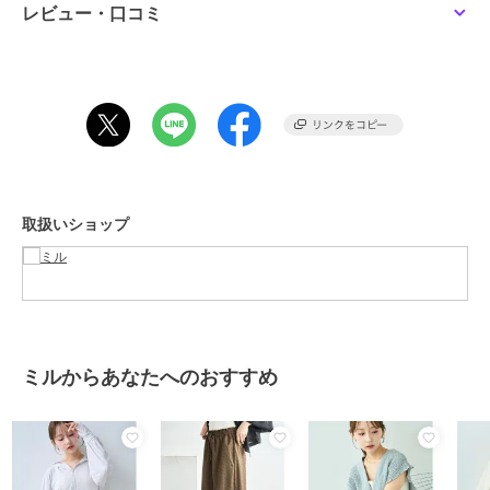
ーーーーーーーーーーーーーーーーー
レビュー・口コミ
透け感：あり
伸縮性：なし
裏地 ：なし
ーーーーーーーーーーーーーーーーー
※総丈はサイドネックポイント（襟ぐりと肩線の交点）から測定して
おります。
【仕様】
・フロントジップ仕様
取扱いショップ
・フード付き
※染色・加工条件により色ごとの風合いに多少の差異が生じる場合が
ございます。品質に問題はございませんので予めご了承ください。
ミルからあなたへのおすすめ
※画像の商品はサンプルのため、実際の商品とは色味・仕様・加工・
サイズ等が若干異なる場合がございます。
※商品によっては、2cm前後（ニットの場合は3cm前後）のサイズ誤
差が生じる場合がございます。
※撮影時の照明やお使いのパソコン・スマートフォンの設定等により
画像の色が実物と異なって見える場合がございます。