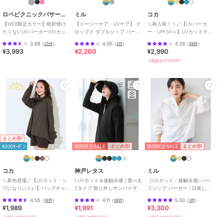
ロペピクニックパサージュ
ミル
コカ
【WEB限定カラー】絶対焼け
【イージーケア・UVケア】 ク
＼再入荷！！／【UVパーカ
ブランド
ミル
たくないUVパーカー/UVカッ
ロップド ダブルジップ パーカ
ー・UPF50＋】UVカットティ
ト・接触冷感
ー / スウェット 【mil (ミル)】
アードパーカー 全4色
ショップ
ミル
3.68
4.00
4.28
（
25件
）
（
2件
）
（
39件
）
¥3,993
¥2,200
¥2,990
商品カテゴリ
トップス
／
パーカー
2点以上で10%OFF
性別タイプ
レディース
トップス
／
パーカー
カラー
001アイボリー、000ブラック、01
2ライトグレー
サイズ
XS,S
素材
ポリエステル95% ポリウレタン
まとめ割
5%
期間限定SALE
期間限定SALE
まとめ割
まとめ割
¥200ｸｰﾎﾟﾝ
商品のお取り扱い方法
お手入れ
手洗い（水温30℃以下）
コカ
神戸レタス
ミル
＼新色登場／【UVカット・シ
[ UVカット＆接触冷感 ] 選べる
［UVカット・接触冷感] ハー
特徴
トップス
ワになりにくい】バッグギャ
2タイプ 取り外しサンバイザー
フジップ パーカー / 日差し対
ポリエステル素材
/
無地
/
その
ザーUVパーカー 全4色
付きパーカー [C7760]
策 【mil/ミル】
4.55
4.11
5.00
（
18件
）
（
36件
）
（
1件
）
他柄
/
長袖
/
ビショップスリー
¥1,989
¥1,991
¥3,300
ブ
/
パフスリーブ
/
その他袖デ