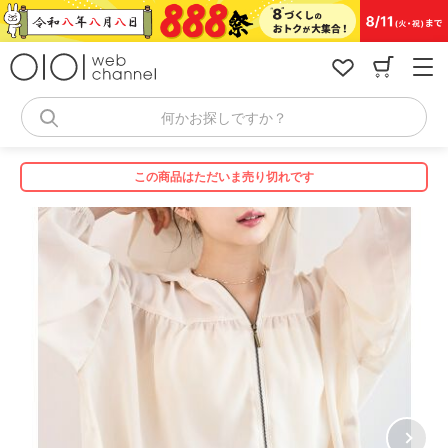
コ
ン
テ
ン
ツ
へ
何かお探しですか？
ス
キ
ッ
この商品はただいま売り切れです
プ