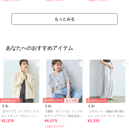
2点以上で10%OFF
2点以上で5%OFF
2点以上で10%OFF
ザイン
/
S･7号以下あり
/
洗える
/
ライフスタイル
/
マリン・プー
ル
/
フィットネス・ヨガ
/
ウォ
もっとみる
ーキング・ランニング
/
アウトド
ア
パーカー
ポリエステル素材
/
無地
/
その
あなたへのおすすめアイテム
他柄
/
長袖
/
ビショップスリー
ブ
/
パフスリーブ
/
その他袖デ
ザイン
/
S･7号以下あり
/
洗える
/
ライフスタイル
/
マリン・プー
ル
/
フィットネス・ヨガ
/
ウォ
ーキング・ランニング
/
アウトド
ア
原産国
中国製
期間限定SALE
まとめ割
期間限定SALE
期間限定SALE
ミル
ミル
ミル
【UVケア】 ジップアップ ス
【通勤・オフィス】 ラッフル
［UVカット・接触冷感] 極ス
タンドネック ブルゾン / トラ
カラー ブラウス / 新色追加♪
トレッチ リブ パンツ 【mil/ミ
¥2,376
¥4,075
¥2,310
ックジャケット【mil (ミル) 】
【mil(ミル)】
ル】
2点以上で10%OFF