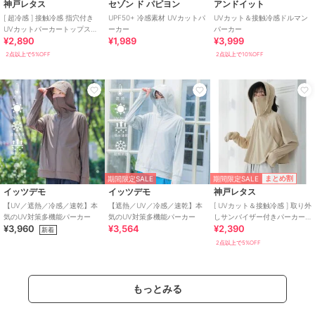
神戸レタス
セゾン ド パピヨン
アンドイット
[ 超冷感 ] 接触冷感 指穴付き
UPF50+ 冷感素材 UVカットパ
UVカット＆接触冷感ドルマン
UVカットパーカートップス
ーカー
パーカー
¥2,890
¥1,989
¥3,999
[C7060] 吸水速乾 透湿性
2点以上で5%OFF
2点以上で10%OFF
期間限定SALE
まとめ割
期間限定SALE
イッツデモ
イッツデモ
神戸レタス
【UV／遮熱／冷感／速乾】本
【遮熱／UV／冷感／速乾】本
[ UVカット＆接触冷感 ] 取り外
気のUV対策多機能パーカー
気のUV対策多機能パーカー
しサンバイザー付きパーカー
¥3,960
¥3,564
¥2,390
[C7966]
新着
2点以上で5%OFF
もっとみる