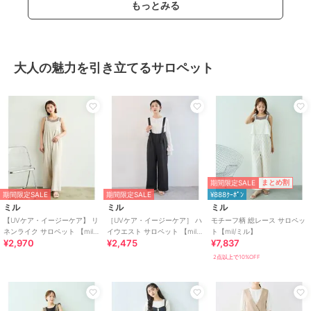
もっとみる
大人の魅力を引き立てるサロペット
期間限定SALE
まとめ割
期間限定SALE
期間限定SALE
¥888ｸｰﾎﾟﾝ
ミル
ミル
ミル
【UVケア・イージーケア】 リ
［UVケア・イージーケア］ ハ
モチーフ柄 総レース サロペッ
ネンライク サロペット 【mil/
イウエスト サロペット 【mil
ト【mil/ミル】
¥2,970
¥2,475
¥7,837
ミル】
(ミル)】
2点以上で10%OFF