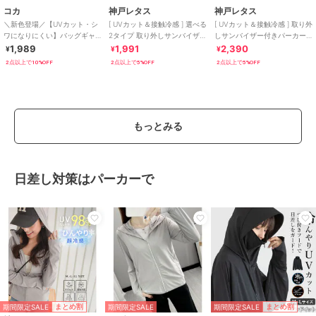
コカ
神戸レタス
神戸レタス
＼新色登場／【UVカット・シ
[ UVカット＆接触冷感 ] 選べる
[ UVカット＆接触冷感 ] 取り外
ワになりにくい】バッグギャ
2タイプ 取り外しサンバイザー
しサンバイザー付きパーカー
ザーUVパーカー 全4色
付きパーカー [C7760]
[C7966]
1,989
1,991
2,390
¥
¥
¥
2点以上で10%OFF
2点以上で5%OFF
2点以上で5%OFF
もっとみる
日差し対策はパーカーで
期間限定SALE
期間限定SALE
まとめ割
まとめ割
期間限定SALE