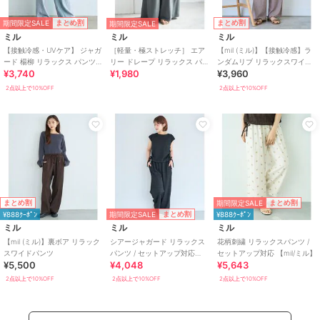
期間限定SALE
まとめ割
まとめ割
期間限定SALE
ミル
ミル
ミル
【接触冷感・UVケア】 ジャガ
［軽量・極ストレッチ］ エア
【mil (ミル)】【接触冷感】ラ
ード 楊柳 リラックス パンツ /
リー ドレープ リラックス パン
ンダムリブ リラックスワイド
¥3,740
¥1,980
¥3,960
多サイズ展開 【mil (ミル)】
ツ 【mil (ミル)】
パンツ
2点以上で10%OFF
2点以上で10%OFF
期間限定SALE
まとめ割
まとめ割
期間限定SALE
まとめ割
¥888ｸｰﾎﾟﾝ
¥888ｸｰﾎﾟﾝ
ミル
ミル
ミル
【mil (ミル)】裏ボア リラック
シアージャガード リラックス
花柄刺繍 リラックスパンツ /
スワイドパンツ
パンツ / セットアップ対応
セットアップ対応 【mil/ミル】
¥5,500
¥4,048
¥5,643
【mil/ミル】
2点以上で10%OFF
2点以上で10%OFF
2点以上で10%OFF