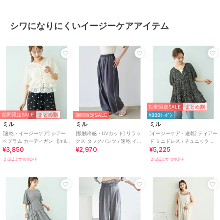
シワになりにくいイージーケアアイテム
期間限定SALE
まとめ割
期間限定SALE
まとめ割
期間限定SALE
¥888ｸｰﾎﾟﾝ
ミル
ミル
ミル
[速乾・イージーケア] シアー
[接触冷感・UVカット] リラッ
[イージーケア・速乾] ティアー
ペプラム カーディガン 【mil/
クス タックパンツ / 速乾 イー
ド ミニドレス / チュニック ブ
¥3,850
¥2,970
¥5,225
ミル】
ジーケア 【mil/ミル】
ラウス 【mil/ミル】
2点以上で10%OFF
2点以上で10%OFF