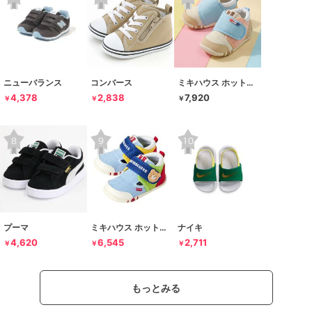
ニューバランス
コンバース
ミキハウス ホットビスケッツ
4,378
2,838
7,920
￥
￥
￥
プーマ
ミキハウス ホットビスケッツ
ナイキ
4,620
6,545
2,711
￥
￥
￥
もっとみる