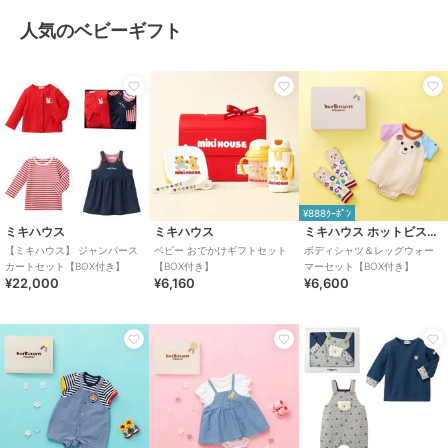
人気のベビーギフト
¥888ｸｰﾎﾟﾝ
ミキハウス
ミキハウス
ミキハウス ホットビスケッツ
【ミキハウス】 ジャンパース
ベビー おでかけギフトセット
ボディシャツ＆レッグウォー
カートセット【BOX付き】
【BOX付き】
マーセット【BOX付き】
¥22,000
¥6,160
¥6,600