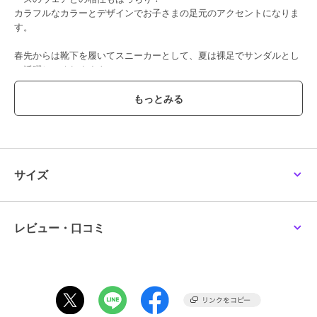
カラフルなカラーとデザインでお子さまの足元のアクセントになりま
す。
春先からは靴下を履いてスニーカーとして、夏は裸足でサンダルとし
て活躍してくれますよ。
つま先が閉じているので、公園で石が入り込んで痛くなったり、つま
先をぶつけて怪我をしてしまうのを防いでくれます。
もちろん歩行をサポートする機能も充実しています。
通気性・速乾性に優れたダブルラッセル素材で、
汗っかきなお子さまの春夏用のシューズにぴったり◎
サイズ
走る、跳ぶなど動きがさらに活発になったら
→セカンドシューズ：72-9307-149
レビュー・口コミ
【ミキハウス ファーストシューズ】
ファーストシューズは、まだまだ不安定で転びやすい赤ちゃんの歩行
をしっかりサポートします。
肌あたりのよい素材と設計でやさしく足を包みながら、足指を使った
自然で正しい歩き方を促すシューズです。