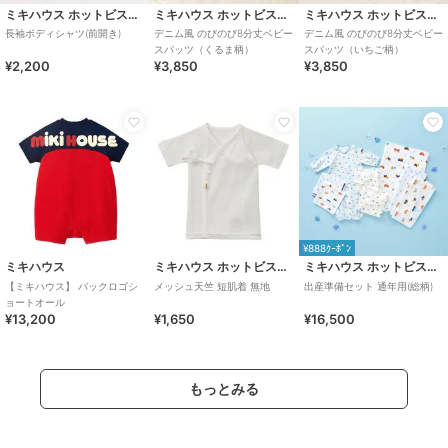
ミキハウス ホットビスケッツ
ミキハウス ホットビスケッツ
ミキハウス ホットビスケッツ
長袖ボディシャツ(前開き)
デニム風 のびのび8分丈ベビー
デニム風 のびのび8分丈ベビー
スパッツ（くるま柄）
スパッツ（いちご柄）
¥2,200
¥3,850
¥3,850
¥888ｸｰﾎﾟﾝ
ミキハウス
ミキハウス ホットビスケッツ
ミキハウス ホットビスケッツ
【ミキハウス】 バックロゴシ
メッシュ天竺 短肌着 無地
出産準備セット 通年用(総柄)
ョートオール
¥13,200
¥1,650
¥16,500
もっとみる