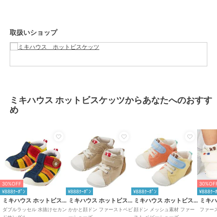
■ゆとりと丸みのあるつま先
着地するたびに広がる赤ちゃんの足の指。
この指の動きを妨げることなく指を使って地面をつかむように歩ける
取扱いショップ
ようにしています。
■しっかりしたカウンター（シューズのかかと部分）
大きく固めのカウンターで傾きやすい赤ちゃんの足をまっすぐ支え、
シューズとの一体感を高めて歩行を安定させます。
■フレックスソール
ミキハウス ホットビスケッツからあなたへのおすす
赤ちゃんの足が曲がる位置で曲がる柔軟なソールは、
め
スムーズな歩行を助け、土踏まずの形成を促します。
■つま先のそり返し
つま先が少しあがっているので、歩き始めの赤ちゃんがつまずきにく
くなっています。
■甲は面ファスナー
大きくベルトが開き、履かせやすくなっています。
30%OFF
30%OF
面ファスナーで調節できるので、甲高の赤ちゃんの足にもフィットし
¥888ｸｰﾎﾟﾝ
¥888ｸｰﾎﾟﾝ
¥888ｸｰﾎﾟﾝ
¥888ｸｰ
ます。
ミキハウス ホットビスケッツ
ミキハウス ホットビスケッツ
ミキハウス ホットビスケッツ
ダブルラッセル 水抜けセカン
かかと顔ドン ファーストベビ
顔ドン メッシュ素材 ファー
ファー