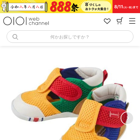
コ
ン
テ
ン
ツ
へ
何かお探しですか？
ス
キ
ッ
プ