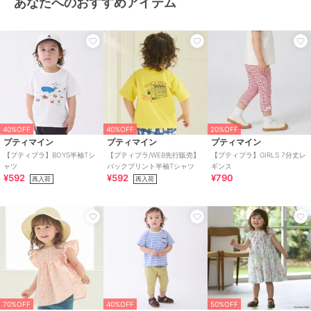
あなたへのおすすめアイテム
素材
グリーン/ラベンダー/アイボリー/
黄/マルチカラー：（皮革部分）
合成皮革、（底材の種類） ゴム底
商品のお取り扱い方法
特徴
ベビーシューズ
無地
/
ロゴ
/
ワンポイント
ファーストシューズ
無地
/
ロゴ
/
ワンポイント
40%OFF
40%OFF
20%OFF
プティマイン
プティマイン
プティマイン
原産国
中国
【プティプラ】BOYS半袖Tシ
【プティプラ/WEB先行販売】
【プティプラ】GIRLS 7分丈レ
ャツ
バックプリント半袖Tシャツ
ギンス
¥592
¥592
¥790
再入荷
再入荷
70%OFF
40%OFF
50%OFF