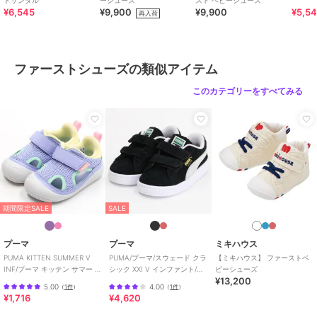
【仕様】
ドサンダル
ーシューズ
スト ベビーシューズ
¥6,545
¥9,900
¥9,900
¥5,5
再入荷
・2Ｅラスト設計
・靴箱付き(ご奉仕品につきましては付属していない場合がございま
す。)
ファーストシューズの類似アイテム
〈ママスタッフのレビュー〉
・汗っかきな子どもにぴったり！靴下をはいて春先から、暑くなった
このカテゴリーをすべてみる
ら裸足で。長いシーズン履けました！
・つま先が出るサンダルが不安な時期に、スニーカーとサンダルのい
いとこどりのこのシューズはおすすめです。
・水遊びやお手入れの際に濡れても乾きやすい素材です。
《HOT B
ISCUITS ーホットビスケッツー》
ミキハウスホットビスケッツは、”Good Quality”がキーワードのブラ
期間限定SALE
SALE
ンド。
子どもたちには毎日ごきげんに、楽しく健やかに 過ごしてほしいか
ら、
プーマ
プーマ
ミキハウス
お子さまのための良いものづくりを大切にしています。
PUMA KITTEN SUMMER V
PUMA/プーマ/スウェード クラ
【ミキハウス】 ファーストベ
INF/プーマ キッテン サマー V
シック XXI V インファント/ベ
ビーシューズ
男の子も女の子も子どもらしく、おしゃれに可愛く着られるアイテム
¥13,200
インファント
ビー
がいっぱい。
5.00
4.00
（
1件
）
（
1件
）
¥1,716
¥4,620
赤ちゃんからキッズまでの子ども服・ベビー服・ベビー用品等を幅広
くご用意しています。