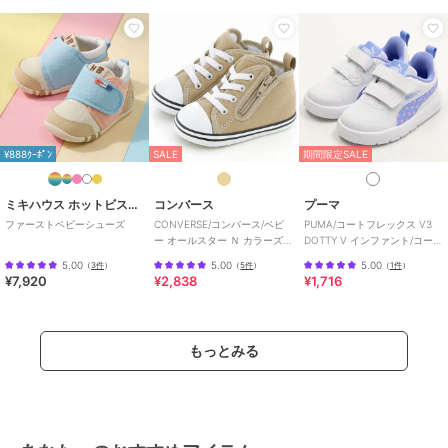
春夏秋冬の季節に合わせた、ご出産祝いやプレゼント、ギフトもおす
すめです。
この商品は無料ギフトサービスの対象商品です
>>無料ギフトサービスについての詳細はこちら
ブランド
ミキハウス ホットビスケッツ
¥888ｸｰﾎﾟﾝ
SALE
期間限定SALE
ショップ
ミキハウス ホットビスケッツ
ミキハウス ホットビスケッツ
コンバース
プーマ
商品カテゴリ
ベビーシューズ
／
ファーストシ
ファーストベビーシューズ
CONVERSE/コンバース/ベビ
PUMA/コートフレックス V3
ューズ
ー オールスター Ｎ カラーズ
DOTTY V インファント/コート
Ｚ
フレックス V3 ドッティ
性別タイプ
ガールズ
5.00
5.00
5.00
（
3件
）
（
5件
）
（
1件
）
¥7,920
¥2,838
¥1,716
ベビーシューズ
／
ファーストシ
ューズ
ボーイズ
ベビーシューズ
／
ファーストシ
もっとみる
ューズ
カラー
マルチカラー、アイボリー、黄
サイズ
5サイズ展開