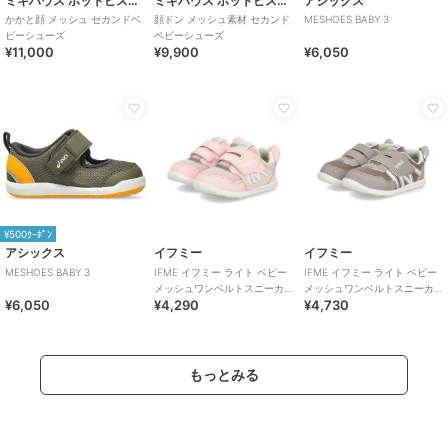
ミキハウス ホットビスケッツ
ミキハウス ホットビスケッツ
アシックス
かかと顔 メッシュ セカンドベ
顔ドン メッシュ素材 セカンド
MESHOES BABY 3
ビーシューズ
ベビーシューズ
¥11,000
¥9,900
¥6,050
¥500ｸｰﾎﾟﾝ
アシックス
イフミー
イフミー
MESHOES BABY 3
IFME イフミー ライト ベビー
IFME イフミー ライト ベビー
メッシュワンベルトスニーカ
メッシュワンベルトスニーカ
¥6,050
¥4,290
¥4,730
ー【軽量】
ー【軽量】
もっとみる