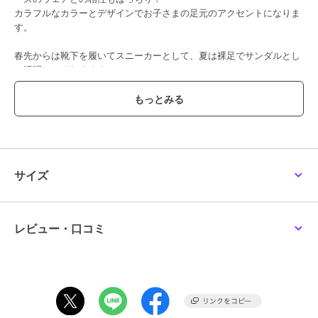
カラフルなカラーとデザインでお子さまの足元のアクセントになりま
す。
春先からは靴下を履いてスニーカーとして、夏は裸足でサンダルとし
て活躍してくれますよ。
つま先が閉じているので、公園で石が入り込んで痛くなったり、つま
先をぶつけて怪我をしてしまうのを防いでくれます。
もちろん歩行をサポートする機能も充実しています。
通気性・速乾性に優れたダブルラッセル素材で、
汗っかきなお子さまの春夏用のシューズにぴったり◎
サイズ
走る、跳ぶなど動きがさらに活発になったら
→セカンドシューズ：72-9307-149
レビュー・口コミ
【ミキハウス ファーストシューズ】
ファーストシューズは、まだまだ不安定で転びやすい赤ちゃんの歩行
をしっかりサポートします。
肌あたりのよい素材と設計でやさしく足を包みながら、足指を使った
自然で正しい歩き方を促すシューズです。