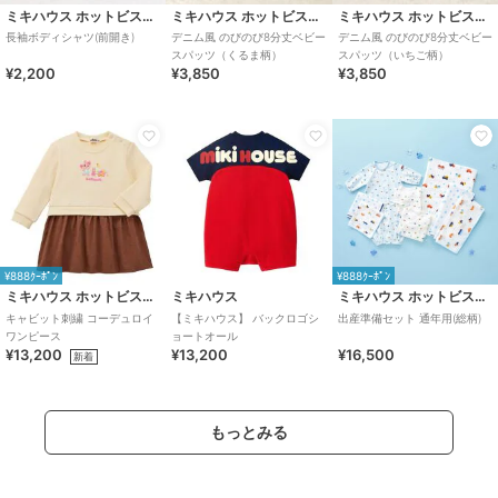
ミキハウス ホットビスケッツ
ミキハウス ホットビスケッツ
ミキハウス ホットビスケッツ
長袖ボディシャツ(前開き)
デニム風 のびのび8分丈ベビー
デニム風 のびのび8分丈ベビー
スパッツ（くるま柄）
スパッツ（いちご柄）
¥2,200
¥3,850
¥3,850
¥888ｸｰﾎﾟﾝ
¥888ｸｰﾎﾟﾝ
ミキハウス ホットビスケッツ
ミキハウス
ミキハウス ホットビスケッツ
キャビット刺繍 コーデュロイ
【ミキハウス】 バックロゴシ
出産準備セット 通年用(総柄)
ワンピース
ョートオール
¥13,200
¥13,200
¥16,500
新着
もっとみる