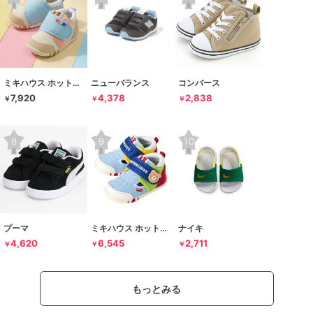
ミキハウス ホットビスケッツ
ニューバランス
コンバース
7,920
4,378
2,838
￥
￥
￥
プーマ
ミキハウス ホットビスケッツ
ナイキ
4,620
6,545
2,711
￥
￥
￥
もっとみる