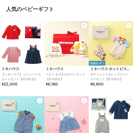
人気のベビーギフト
¥888ｸｰﾎﾟﾝ
ミキハウス
ミキハウス
ミキハウス ホットビスケッツ
【ミキハウス】 ジャンパース
ベビー おでかけギフトセット
ボディシャツ＆レッグウォー
カートセット【BOX付き】
【BOX付き】
マーセット【BOX付き】
¥22,000
¥6,160
¥6,600