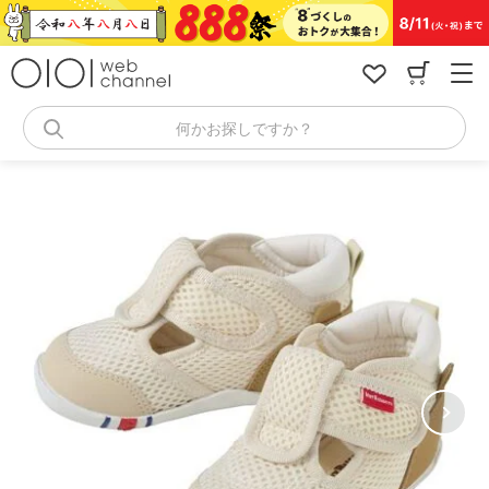
コ
ン
テ
ン
ツ
へ
何かお探しですか？
ス
キ
ッ
プ