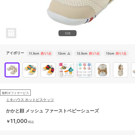
1/26
アイボリー
11.5cm
残り1点
12cm
△
12.5cm
残り1点
13cm
残り1点
1
無料ギフトサービス
ミキハウス ホットビスケッツ
かかと顔 メッシュ ファーストベビーシューズ
11,000
￥
税込