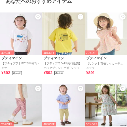
あなたへのおすすめアイテム
素材
グリーン/ラベンダー/アイボリー/
黄/マルチカラー：（皮革部分）
合成皮革、（底材の種類） ゴム底
商品のお取り扱い方法
特徴
ベビーシューズ
無地
/
ロゴ
/
ワンポイント
ファーストシューズ
無地
/
ロゴ
/
ワンポイント
40%OFF
40%OFF
70%OFF
プティマイン
プティマイン
プティマイン
原産国
中国
【プティプラ】BOYS半袖Tシ
【プティプラ/WEB先行販売】
【リンク】花柄サッカーチュ
ャツ
バックプリント半袖Tシャツ
ニック
¥592
¥592
¥891
再入荷
再入荷
20%OFF
40%OFF
50%OFF