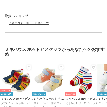
■ゆとりと丸みのあるつま先
着地するたびに広がる赤ちゃんの足の指。
この指の動きを妨げることなく指を使って地面をつかむように歩ける
取扱いショップ
ようにしています。
■しっかりしたカウンター（シューズのかかと部分）
大きく固めのカウンターで傾きやすい赤ちゃんの足をまっすぐ支え、
シューズとの一体感を高めて歩行を安定させます。
■フレックスソール
ミキハウス ホットビスケッツからあなたへのおすす
赤ちゃんの足が曲がる位置で曲がる柔軟なソールは、
め
スムーズな歩行を助け、土踏まずの形成を促します。
■つま先のそり返し
つま先が少しあがっているので、歩き始めの赤ちゃんがつまずきにく
くなっています。
■甲は面ファスナー
大きくベルトが開き、履かせやすくなっています。
30%OFF
面ファスナーで調節できるので、甲高の赤ちゃんの足にもフィットし
¥888ｸｰﾎﾟﾝ
¥888ｸｰﾎﾟﾝ
30%OFF
¥888ｸｰ
ます。
ミキハウス ホットビスケッツ
ミキハウス ホットビスケッツ
ミキハウス ホットビスケッツ
ダブルラッセル 水抜けセカン
顔ドン メッシュ素材 ファー
くまちゃん ボーダーソックス
ファー