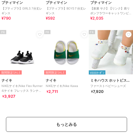
プティマイン
プティマイン
プティマイン
【プティプラ】GIRLS 7分丈レ
【プティプラ】BOYS７分丈レ
【泉屋 サク】【リンク】肩リ
ギンス
ギンス
ボンフラワーキャットワンピ
¥790
¥592
¥2,035
ース
PR
PR
PR
期間限定SALE
期間限定SALE
¥888ｸｰﾎﾟﾝ
ナイキ
ナイキ
ミキハウス ホットビスケッツ
NIKE/ナイキ/Nike Flex Runner
NIKE/ナイキ/Nike Kawa
ファーストベビーシューズ
4/ナイキ フレックス ランナー
2,711
7,920
¥
¥
4
3,927
¥
もっとみる