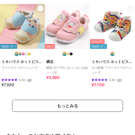
春夏秋冬の季節に合わせた、ご出産祝いやプレゼント、ギフトもおす
すめです。
この商品は無料ギフトサービスの対象商品です
>>無料ギフトサービスについての詳細はこちら
30%OFF
ブランド
ミキハウス ホットビスケッツ
¥888ｸｰﾎﾟﾝ
SALE
¥888ｸｰﾎﾟﾝ
ショップ
ミキハウス ホットビスケッツ
ミキハウス ホットビスケッツ
瞬足
ミキハウス ホットビスケッツ
商品カテゴリ
ベビーシューズ
／
ファーストシ
ファーストベビーシューズ
瞬足/JB-179/いないいないばあ
ロゴ総柄 ファーストベビーシ
ューズ
っ！/3E
ューズ
¥3,960
性別タイプ
ガールズ
5.00
5.00
（
3件
）
（
1件
）
¥7,920
¥7,700
ベビーシューズ
／
ファーストシ
ューズ
ボーイズ
ベビーシューズ
／
ファーストシ
もっとみる
ューズ
カラー
アイボリー、黄、マルチカラー
サイズ
5サイズ展開