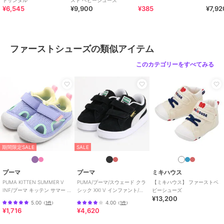
【仕様】
ドサンダル
スト ベビーシューズ
¥6,545
¥9,900
¥385
¥7,92
・2Ｅラスト設計
・靴箱付き(ご奉仕品につきましては付属していない場合がございま
す。)
ファーストシューズの類似アイテム
〈ママスタッフのレビュー〉
・汗っかきな子どもにぴったり！靴下をはいて春先から、暑くなった
このカテゴリーをすべてみる
ら裸足で。長いシーズン履けました！
・つま先が出るサンダルが不安な時期に、スニーカーとサンダルのい
いとこどりのこのシューズはおすすめです。
・水遊びやお手入れの際に濡れても乾きやすい素材です。
《HOT B
ISCUITS ーホットビスケッツー》
ミキハウスホットビスケッツは、”Good Quality”がキーワードのブラ
期間限定SALE
SALE
ンド。
子どもたちには毎日ごきげんに、楽しく健やかに 過ごしてほしいか
ら、
プーマ
プーマ
ミキハウス
お子さまのための良いものづくりを大切にしています。
PUMA KITTEN SUMMER V
PUMA/プーマ/スウェード クラ
【ミキハウス】 ファーストベ
INF/プーマ キッテン サマー V
シック XXI V インファント/ベ
ビーシューズ
男の子も女の子も子どもらしく、おしゃれに可愛く着られるアイテム
¥13,200
インファント
ビー
がいっぱい。
5.00
4.00
（
1件
）
（
1件
）
¥1,716
¥4,620
赤ちゃんからキッズまでの子ども服・ベビー服・ベビー用品等を幅広
くご用意しています。