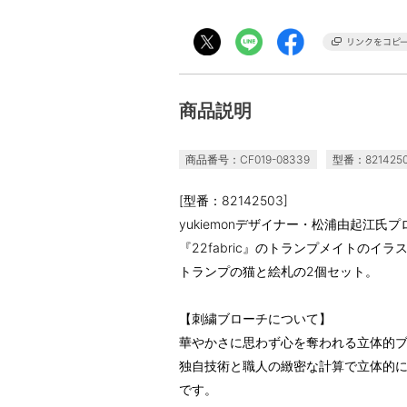
商品説明
商品番号：CF019-08339
型番：821425
[型番：82142503]
yukiemonデザイナー・松浦由起江
『22fabric』のトランプメイトのイ
トランプの猫と絵札の2個セット。
【刺繍ブローチについて】
華やかさに思わず心を奪われる立体的
独自技術と職人の緻密な計算で立体的
です。