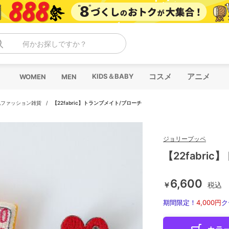
何かお探しですか？
コスメ
アニメ
KIDS＆BABY
WOMEN
MEN
他ファッション雑貨
/
【22fabric】トランプメイト/ブローチ
ジョリープッペ
【22fabri
6,600
￥
税込
期間限定！
4,000円
ク