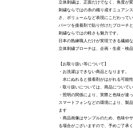
立体刺繍は、正面だけでなく、角度が
刺繍ならではの糸の織り成すニュアン
さ、ボリュームなど表現にこだわって
パーツを接着剤で貼り付けたブローチ
刺繍ならではの軽さも魅力です。
日本の熟練職人だけが実現できる繊細
立体刺繍ブローチは、企画・生産・検
【お取り扱い等について】
・お洗濯はできない商品となります。
水にぬれると接着剤がはがれる可能性
・取り扱いについては、商品について
・照明の関係により、実際と色味が違
スマートフォンなどの環境により、製
ます
・商品画像はサンプルのため、色味や
る場合がございますので、予めご了承