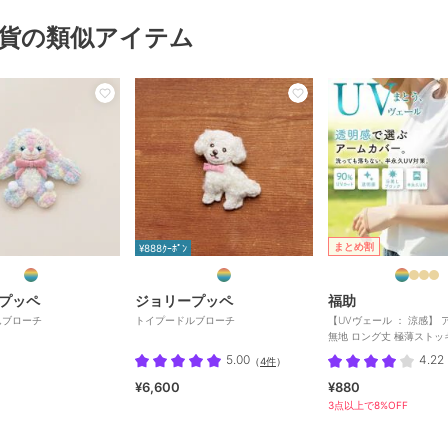
貨の類似アイテム
まとめ割
¥888ｸｰﾎﾟﾝ
プッペ
ジョリープッペ
福助
んブローチ
トイプードルブローチ
【UVヴェール ： 涼感】
無地 ロング丈 極薄ストッ
涼感 伝線しにくい
5.00
4.22
（
4件
）
¥6,600
¥880
3点以上で8%OFF