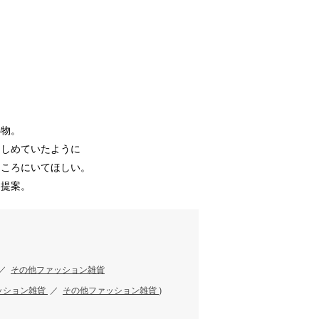
小物。
きしめていたように
ところにいてほしい。
を提案。
／
その他ファッション雑貨
ッション雑貨
／
その他ファッション雑貨
)