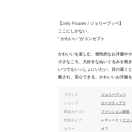
【Jolly Poupee / ジョリープッペ】
ここにしかない、
“ かわいい ”がコンセプト
かわいいを楽しむ、個性的なお洋服や
小さなころ、大好きなぬいぐるみを抱
いつでもいっしょにいたい、目の届く
癒され、安心できる、かわいいお洋服
ブランド
ジョリープッペ
ショップ
ローズティアラ
商品カテゴリ
ファッション雑貨
性別タイプ
レディース
(
ファ
カラー
オフ