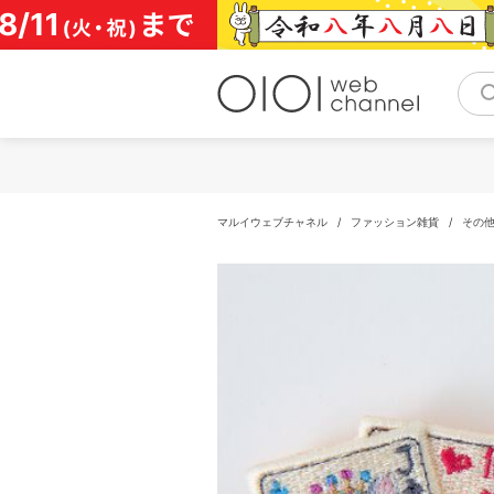
コ
ン
テ
ン
ツ
へ
ス
キ
ッ
プ
マルイウェブチャネル
/
ファッション雑貨
/
その