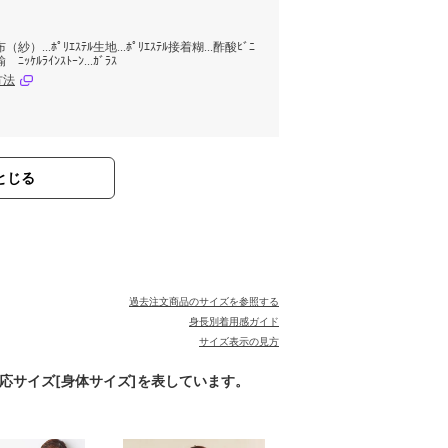
布（紗）...ﾎﾟﾘｴｽﾃﾙ生地...ﾎﾟﾘｴｽﾃﾙ接着糊...酢酸ﾋﾞﾆ
ﾆｯｹﾙﾗｲﾝｽﾄｰﾝ...ｶﾞﾗｽ
方法
とじる
過去注文商品のサイズを参照する
身長別着用感ガイド
サイズ表示の見方
対応サイズ[身体サイズ]を表しています。