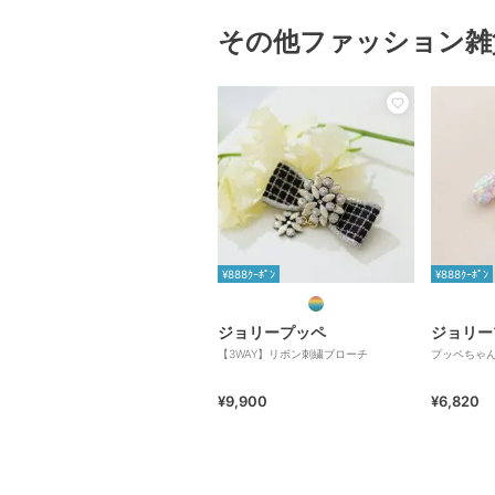
その他ファッション雑
¥888ｸｰﾎﾟﾝ
¥888ｸｰﾎﾟﾝ
ジョリープッペ
ジョリー
【3WAY】リボン刺繍ブローチ
プッペちゃ
¥9,900
¥6,820