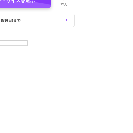
ー・サイズを選ぶ
12人
象
8/9(日)まで