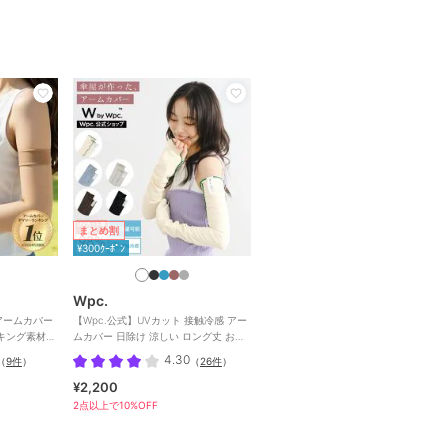
まとめ割
¥300ｸｰﾎﾟﾝ
Wpc.
 アームカバー
【Wpc.公式】UVカット 接触冷感 アー
キング素材
ムカバー 日除け 涼しい ロング丈 おし
ゃれ レディース
4.30
（
9件
）
（
26件
）
¥2,200
2点以上で10%OFF