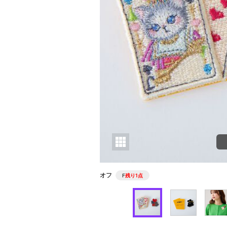
オフ
F
残り1点