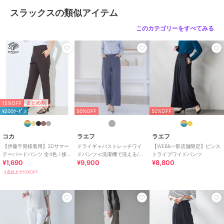
お手入れ
洗濯機、漂白不可、タンブル乾燥
スラックスの類似アイテム
不可、自然乾燥、アイロン仕上げ
可、ドライ可、ウエットクリーニ
このカテゴリーをすべてみる
ング可
特徴
パンツ
ポリエステル素材
/
無地
/
ルー
ズストレート
/
ワイド・バギー
/
ストレートパンツ
/
ミッドライズ
/
ハイライズ
/
ライフスタイル
/
15%OFF
まとめ割
パーティー・結婚式・二次会
/
セ
¥200ｸｰﾎﾟﾝ
50%OFF
50%OFF
レモニー・入学式・卒業式
/
就活
スラックス
コカ
ラエフ
ラエフ
ポリエステル素材
/
無地
/
ルー
【伊藤千晃様着用】3Dサマー
ドライギャバストレッチワイ
【WEB&一部店舗限定】ピンス
テーパードパンツ 全4色 / 接触
ドパンツ≪洗濯機で洗える/セ
トライプワイドパンツ
ズストレート
/
ワイド・バギー
/
¥1,690
¥9,900
¥8,800
冷感・シワになりにくい
ットアップ対応≫
ストレートパンツ
/
ミッドライズ
2点以上で10%OFF
/
ハイライズ
/
ライフスタイル
/
パーティー・結婚式・二次会
/
セ
レモニー・入学式・卒業式
/
就活
原産国
ベトナム