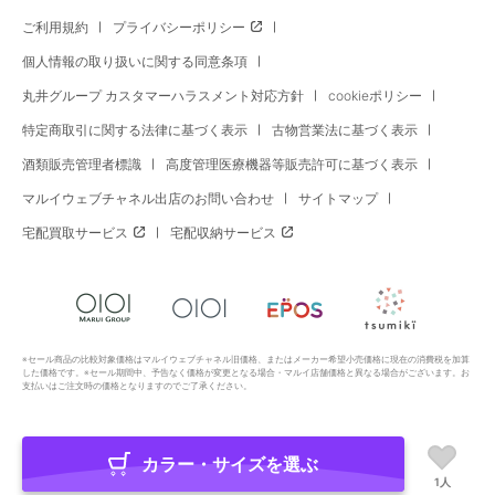
ご利用規約
プライバシーポリシー
個人情報の取り扱いに関する同意条項
丸井グループ カスタマーハラスメント対応方針
cookieポリシー
特定商取引に関する法律に基づく表示
古物営業法に基づく表示
酒類販売管理者標識
高度管理医療機器等販売許可に基づく表示
マルイウェブチャネル出店のお問い合わせ
サイトマップ
宅配買取サービス
宅配収納サービス
※セール商品の比較対象価格はマルイウェブチャネル旧価格、またはメーカー希望小売価格に現在の消費税を加算
した価格です。※セール期間中、予告なく価格が変更となる場合・マルイ店舗価格と異なる場合がございます。お
支払いはご注文時の価格となりますのでご了承ください。
カラー・サイズを選ぶ
Copyright All Rights Reserved. MARUI Co., Ltd
1人