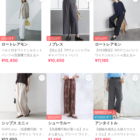
50%OFF
50%OFF
30%OFF
ロートレアモン
Ｊプレス
ロートレアモン
ベルト付きワイドシルエット
【洗える】T/Rウォッシャブル
【WEB限定】365デニムパンツ
パンツ≪洗濯機で洗える≫
ギャバ ワイド パンツ
ワイドシルエット≪洗える≫
¥10,450
¥10,450
¥11,165
期間限定SALE
50%OFF
¥1500ｸｰﾎﾟﾝ
シップス エニィ
シューラルー
アンタイトル
SHIPS any:〈洗濯機可能〉サ
【洗濯機可柄が選べる】さら
【接触冷感洗える後ろウエス
イド ボタン デザイン ワイド
さら楽ちん プリーツ ワイドパ
トゴム】オックスワイドパン
¥12,650
¥1,494
¥13,860
イージー パンツ
ンツ
ツ