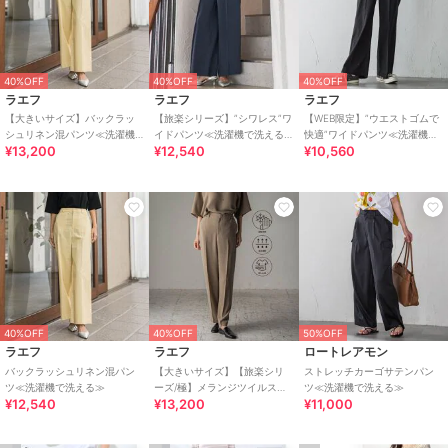
40%OFF
40%OFF
40%OFF
ラエフ
ラエフ
ラエフ
【大きいサイズ】バックラッ
【旅楽シリーズ】”シワレス”ワ
【WEB限定】”ウエストゴムで
シュリネン混パンツ≪洗濯機
イドパンツ≪洗濯機で洗える
快適”ワイドパンツ≪洗濯機で
¥13,200
¥12,540
¥10,560
で洗える≫
≫
洗える≫
40%OFF
40%OFF
50%OFF
ラエフ
ラエフ
ロートレアモン
バックラッシュリネン混パン
【大きいサイズ】【旅楽シリ
ストレッチカーゴサテンパン
ツ≪洗濯機で洗える≫
ーズ/極】メランジツイルスト
ツ≪洗濯機で洗える≫
¥12,540
¥13,200
¥11,000
レートパンツ≪洗濯機で洗え
る≫