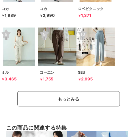
コカ
コカ
ロペピクニック
1,989
2,990
1,371
￥
￥
￥
ミル
コーエン
SEU
3,465
1,755
2,995
￥
￥
￥
もっとみる
この商品に関連する特集