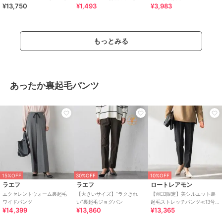
¥13,750
¥1,493
¥3,983
あり/洗濯機で洗える≫
ドパンツ《SS～LL／5col／セ
ットアップ可／丈が選べ
もっとみる
あったか裏起毛パンツ
15%OFF
30%OFF
10%OFF
ラエフ
ラエフ
ロートレアモン
エクセレントウォーム裏起毛
【大きいサイズ】”ラクきれ
【WEB限定】美シルエット裏
ワイドパンツ
い”裏起毛ジョグパン
起毛ストレッチパンツ≪13号
¥14,399
¥13,860
¥13,365
あり/毛玉防止≫