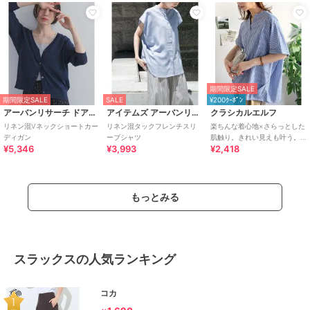
期間限定SALE
期間限定SALE
SALE
¥200ｸｰﾎﾟﾝ
アーバンリサーチ ドアーズ
アイテムズ アーバンリサーチ
クラシカルエルフ
リネン混Vネックショートカー
リネン混タックフレンチスリ
楽ちんな着心地×さらっとした
ディガン
ーブシャツ
肌触り。きれい見えも叶う。
¥5,346
¥3,993
¥2,418
リネン混バンドカラースキッ
パータックブラウス
もっとみる
スラックスの人気ランキング
コカ