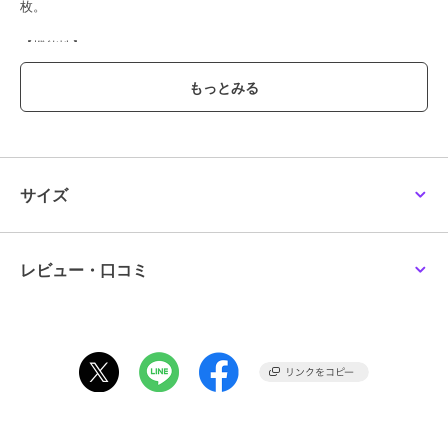
枚。
【機能性】
◆Easy Care
ご自宅でのお手入れが簡単
----------------------------------------------------------------
洗濯方法
家庭洗濯：液温は30℃を限度とし、洗濯機で非常に弱い洗濯ができ
る。
サイズ
自然乾燥：日蔭の吊り干しがよい。
アイロン：底面温度120℃を限度としてアイロン仕上げができる。
ドライクリーニング：石油系溶剤による弱いドライクリーニングがで
きる。
レビュー・口コミ
----------------------------------------------------------------
※画像の商品はサンプルとなりますので実際の商品と仕様、加工、サ
イズが若干異なる場合がございます。
※お客様のモニター環境により実際のお色と多少異なる場合がござい
ます。
※撮影状況や光の当たり具合により、色合いが異なって見える場合が
ございます。
※商品タグに記載されたサイズはヌードサイズです。実際の商品のサ