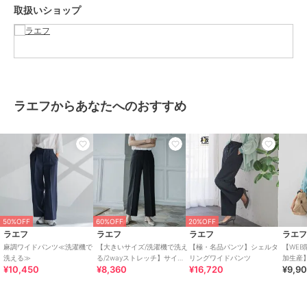
取扱いショップ
イズは商品情報の実寸をご確認ください。
関連ワード：la.f… ラ エフ 2025春夏 2025SS 春 春服 イージーパン
ツ ロングパンツ ワイドルーズ スタンダード 10分丈 ポリエステル シ
ンプル フォーマル モード マニッシュ 無地 ワイドパンツ パイピング
タック
ラエフからあなたへのおすすめ
ブランド
ラエフ
ショップ
ラエフ
商品カテゴリ
パンツ
／
スラックス
性別タイプ
レディース
パンツ
／
スラックス
50%OFF
60%OFF
20%OFF
カラー
グリーン、ネイビー、ベージュ
ラエフ
ラエフ
ラエフ
ラエ
サイズ
13号,15号,17号
麻調ワイドパンツ≪洗濯機で
【大きいサイズ/洗濯機で洗え
【極・名品パンツ】シェルタ
【WEB
洗える≫
る/2wayストレッチ】サイロ
リングワイドパンツ
加生産】
素材
ポリエステル98％ ポリウレタン
¥10,450
¥8,360
¥16,720
¥9,9
スパンギャバワイドパンツ
高評価
2％【部分使】ポリエステル100％
商品のお取り扱い方法