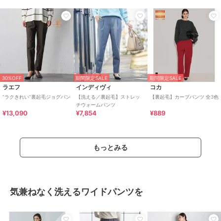
30%OFF
期間限定SALE
期間限定SALE
ラエフ
インディヴィ
コカ
”ラクきれい”裏起毛ジョグパン
【洗える／裏起毛】ストレッ
【裏起毛】カーブパンツ 全3色
チウォームパンツ
¥13,090
¥7,854
¥889
もっとみる
気兼ねなく洗えるワイドパンツを