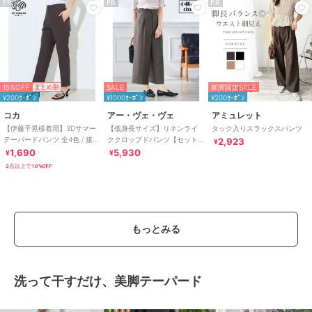
PR
PR
PR
15%OFF
SALE
期間限定SALE
まとめ割
¥200ｸｰﾎﾟﾝ
¥1000ｸｰﾎﾟﾝ
¥200ｸｰﾎﾟﾝ
コカ
アー・ヴェ・ヴェ
アミュレット
【伊藤千晃様着用】3Dサマー
【低身長サイズ】リネンライ
タック入りスラックスパンツ
テーパードパンツ 全4色 / 接触
ククロップドパンツ【セット
2,923
¥
冷感・シワになりにくい
アップ対応/接触冷感/UVカッ
1,690
5,930
¥
¥
ト/アンチピリング
2点以上で10%OFF
もっとみる
洗って干すだけ、美脚テーパード