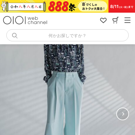
コ
ン
テ
ン
ツ
へ
何かお探しですか？
ス
キ
ッ
プ