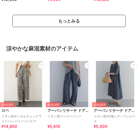
もっとみる
涼やかな麻混素材のアイテム
50%OFF
40%OFF
50%OFF
ロペ
アーバンリサーチ ドアーズ
アーバンリサーチ ドアーズ
リネン混ギンガムチェックワ
リネン混イージーパンツ
リネン混5分袖ミディワンピー
イドパンツ/イージーケア
ス
¥14,850
¥5,610
¥5,500