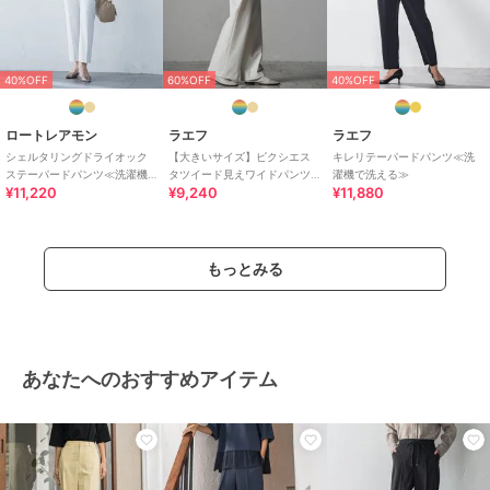
40%OFF
60%OFF
40%OFF
ロートレアモン
ラエフ
ラエフ
シェルタリングドライオック
【大きいサイズ】ピクシエス
キレリテーパードパンツ≪洗
ステーパードパンツ≪洗濯機
タツイード見えワイドパンツ
濯機で洗える≫
¥11,220
¥9,240
¥11,880
で洗える≫
≪セットアップ可/洗濯機で洗
える≫
もっとみる
あなたへのおすすめアイテム