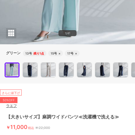
1/41
グリーン
13号
残り1点
15号
×
17号
×
さらに値下げ
50%OFF
ラエフ
【大きいサイズ】麻調ワイドパンツ≪洗濯機で洗える≫
11,000
￥
￥22,000
税込