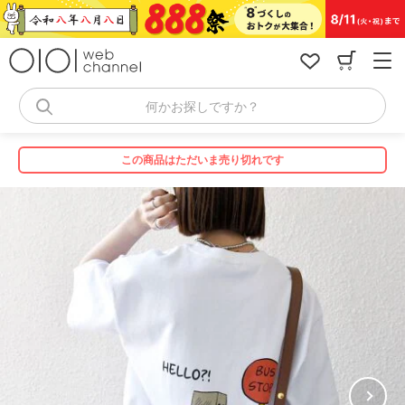
コ
ン
テ
ン
ツ
へ
何かお探しですか？
ス
キ
ッ
この商品はただいま売り切れです
プ