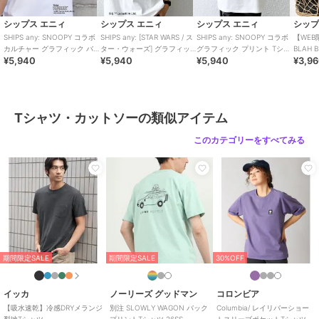
ショップ
シップス エニィ
シップス エニィ
シップス エニィ
シップス エニィ
シップ
商品カテゴリ
トップス
／
Tシャツ・カットソ
SHIPS any: SNOOPY コラボ
SHIPS any: [STAR WARS / ス
SHIPS any: SNOOPY コラボ
【WEB限
ー
カルチャー グラフィック バ
ター・ウォーズ] グラフィッ
グラフィック プリント Tシャ
BLAH 
¥5,940
¥5,940
¥5,940
¥3,9
ック プリント Tシャツ◇
ク Tシャツ 26SS
ツ◇
ント 刺
性別タイプ
メンズ
30%OFF
トップス
／
Tシャツ・カットソ
シップス エニィ
シップス エニィ
シップス エニィ
ー
SHIPS any:〈接触冷感・
SHIPS any:〈接触冷感/
SHIPS any:〈吸水速乾〉
遮熱・UVカット機能
吸水速乾/UVカット/遮
Rapidry クルーネック ス
カラー
ライトホワイト、ホワイト、ブラ
Tシャツ・カットソーの類似アイテム
等〉サマーファンクショ
熱〉Raylock ヘンリーネ
ピンドル ポケット Tシャ
5,500
4,158
7,920
¥
¥
¥
ック
ン 鹿の子 ヘンリーネッ
ック Tシャツ
ツ◇
このカテゴリーをすべてみる
ク
サイズ
4サイズ展開
素材
コットン100%
商品のお取り扱い方法
原産国
中国
40%OFF
40%OFF
シップス エニィ
シップス エニィ
シップス エニィ
期間限定SALE
期間限定SALE
30%OFF
【SHIPS any別注】
SHIPS any:〈接触冷
GOOD ROCK SPEED:
Champion: ロゴ刺繍 ス
感/UVカット〉ソフト ス
〈洗濯機可能〉キャラク
ピンドル スウェット Tシ
ムース リラックス ポケ
ター グラフィック プリ
7,920
3,564
4,158
¥
¥
¥
イッカ
ノーリーズ グッドマン
コロンビア
ャツ 26SS◇
ット Tシャツ◇
ント Tシャツ◇
【吸水速乾】冷感DRYメランジ
別注 SLOWLY WAGON バック
Columbia/ レイリバーショー
梨地Tシャツ
プリントTシャツ 26SS
トスリーブポケットTシャツ /