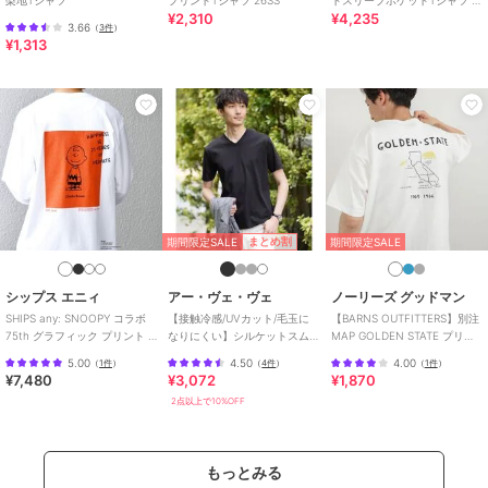
¥2,310
¥4,235
コロンビア
3.66
（
3件
）
¥1,313
40%OFF
40%OFF
シップス エニィ
シップス エニィ
シップス エニィ
【SHIPS any別注】
SHIPS any: SOLOTEX(R)
SHIPS any: SNOOPY コ
ONEITA:〈洗濯機可能〉
バックピケ スロープネ
ラボ グラフィック プリ
ピグメント ダイ リラッ
ック ジャケット Tシャツ
ント Tシャツ◇
3,300
3,300
5,940
¥
¥
¥
クス Tシャツ◇
26S
期間限定SALE
まとめ割
期間限定SALE
シップス エニィ
アー・ヴェ・ヴェ
ノーリーズ グッドマン
SHIPS any: SNOOPY コラボ
【接触冷感/UVカット/毛玉に
【BARNS OUTFITTERS】別注
75th グラフィック プリント T
なりにくい】シルケットスム
MAP GOLDEN STATE プリン
シャツ(ロンT)◆
ースVネックカットソー
トTシャツ 26S
5.00
4.50
4.00
（
1件
）
（
4件
）
（
1件
）
¥7,480
¥3,072
¥1,870
40%OFF
40%OFF
2点以上で10%OFF
シップス エニィ
シップス エニィ
シップス エニィ
SHIPS any:〈接触冷感/
SHIPS any: ワッフル リ
SHIPS any:〈接触冷感/
遮熱/UVカット〉COOL
ラックス クルーネック T
遮熱/UVカット機能等〉
TOUCH スムース デザイ
シャツ◇
サマーファンクション
5,016
3,564
5,500
¥
¥
¥
もっとみる
ン リブ 半
ポケット Tシャツ 2