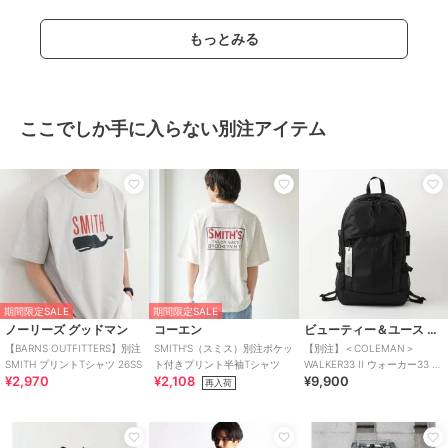
もっとみる
ここでしか手に入らない別注アイテム
期間限定SALE
期間限定SALE
ノーリーズ グッドマン
コーエン
ビューティー＆ユース ユナイテッドアローズ
【BARNS OUTFITTERS】別注
SMITH'S（スミス）別注ポケッ
【別注】＜COLEMAN＞
SMITH プリントTシャツ 26SS
ト付きプリント半袖Tシャツ
WALKER33 II ウォーカー33 バ
¥2,970
¥2,108
¥9,900
ッグ
再入荷