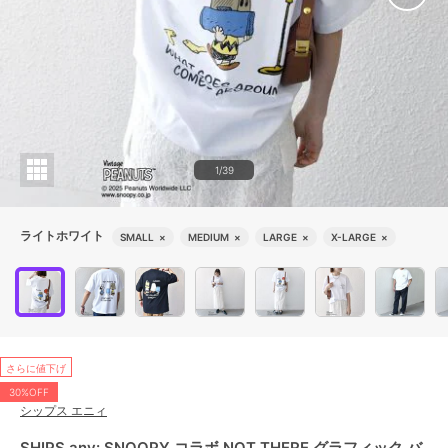
1/39
ライトホワイト
SMALL
×
MEDIUM
×
LARGE
×
X-LARGE
×
さらに値下げ
30%OFF
シップス エニィ
SHIPS any: SNOOPY コラボ NOT THERE グラフィック バ