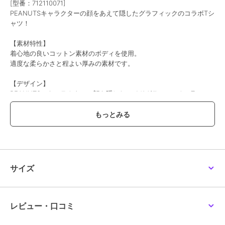
[型番：712110071]
PEANUTSキャラクターの顔をあえて隠したグラフィックのコラボTシ
ャツ！
40%OFF
40%OFF
40%OFF
シップス エニィ
シップス エニィ
シップス エニィ
【素材特性】
GOOD ROCK SPEED: ミ
SHIPS any: /ミッキーマ
SHIPS any:〈接触冷感〉
着心地の良いコットン素材のボディを使用。
ュージック グラフィッ
ウス/ サイン & ポージン
COOL TOUCH スムース
ク プリント バンド Tシ
グ Tシャツ◇
リラックス ノースリー
適度な柔らかさと程よい厚みの素材です。
4,158
3,564
1,980
¥
¥
¥
ャツ 26SS◇
ブ Tシャツ
【デザイン】
PEANUTSのキャラクターの顔を隠したハイドグラフィックのTシャ
ツ。
キャラクターの顔をストレートに出さないことで大人の方でも着やす
く、またここにしかないコラボアイテムとなりました。
バックにはインパクトのある大きめのグラフィックがプリントされて
30%OFF
40%OFF
おり、トレンド感◎
フロントには、左胸元にもワンポイントでプリントが施されているの
シップス エニィ
シップス エニィ
シップス エニィ
で、前から見た時にシンプルすぎないデザインとなっているのも嬉し
SHIPS any:〈撥水/軽量/
SHIPS any: SOLOTEX(R)
SHIPS any: デザイン リ
サイズ
ストレッチ〉
バックピケ リラックス
ブ ハイゲージ ポンチ ク
いポイント。
SOLOTEX(R) シアサッカ
ポケット付き ショート
ルーネック Tシャツ◇
4,851
3,300
5,500
¥
¥
¥
おおきめシルエットなのでゆったりとご着用いただけます。
ー スピンドル Tシャ
リーブ T
ユニセックスで着用していただけるデザインなので女性にもオスス
メ！
レビュー・口コミ
----------------------------