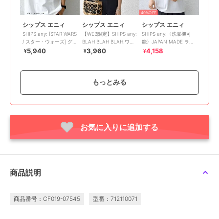
40%OFF
シップス エニィ
シップス エニィ
シップス エニィ
SHIPS any: [STAR WARS
【WEB限定】SHIPS any:
SHIPS any:〈洗濯機可
/ スター・ウォーズ] グラ
BLAH BLAH BLAH.ワン
能〉JAPAN MADE ライ
フィック Tシャツ 26SS
ポイント 刺繍 ルーズ T
ト ペーパー クルーネッ
5,940
3,960
4,158
¥
¥
¥
シャ
ク Tシャツ◇
もっとみる
お気に入りに追加する
40%OFF
30%OFF
シップス エニィ
シップス エニィ
シップス エニィ
SHIPS any: SNOOPY コ
【WEB限定】SHIPS any:
SHIPS any:〈接触冷感〉
ラボ カルチャー グラフ
〈UVカット〉
COOL TOUCH スムース
ィック バック プリント
SORONA(R) ワッフル ラ
リラックス ポケット Tシ
5,940
2,970
3,465
¥
¥
¥
商品説明
Tシャツ◇
グラン リラックス
ャツ 26
商品番号：CF019-07545
型番：712110071