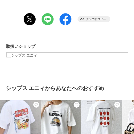
裏地：無
光沢感：無
生地の厚み：普通
40%OFF
伸縮性：有
シップス エニィ
シップス エニィ
シップス エニィ
透け感：色により有
SHIPS any:〈接触冷感/
【WEB限定】SHIPS any:
SHIPS any: SNOOPY コ
水洗い：可
遮熱/UVカット機能等〉
〈吸水速乾/UVカット〉
ラボ 75th グラフィック
----------------------------
サマーファンクション
3点セットアップ Tシャ
プリント Tシャツ(ロン
5,500
7,920
7,480
¥
¥
¥
取扱いショップ
モックネック Tシャツ
ツ+カーディガン+
T)◆
【注意事項】
※末永く愛用頂く為に、アテンションタグ・洗濯ネームを必ずご確認
の上、着用又はお取り扱いください。
※撮影環境による光の当たり具合やパソコン・スマートフォンなどの
閲覧環境によって、実際の色味と異なって見える場合があります。
シップス エニィからあなたへのおすすめ
商品の色味は商品単体で撮影した画像をご参照ください。
40%OFF
40%OFF
シップス エニィ
シップス エニィ
シップス エニィ
※画像の商品はサンプルです。
GOOD ROCK SPEED: ミ
SHIPS any:〈手洗い可
SHIPS any:〈洗濯機可
実際の商品と仕様、加工、サイズが若干異なる場合がございます。
ュージック グラフィッ
能〉ハイゲージ ニット
能〉エアロ スケープ メ
ク プリント バンド Tシ
リネン ミックス モック
ッシュ 鹿の子 リブ Tシ
6,930
5,676
3,894
¥
¥
¥
ャツ 26SS◇
ネック 半袖 Tシャツ
ャツ◇
ブランド
シップス エニィ