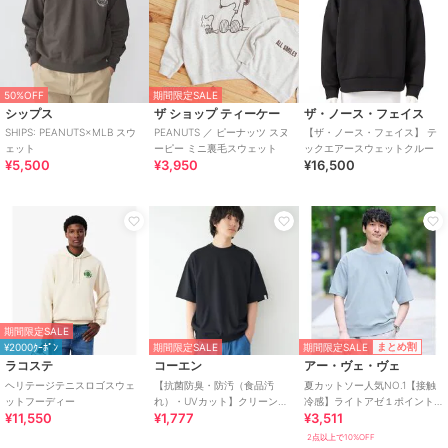
50%OFF
期間限定SALE
シップス
ザ ショップ ティーケー
ザ・ノース・フェイス
SHIPS: PEANUTS×MLB スウ
PEANUTS ／ ピーナッツ スヌ
【ザ・ノース・フェイス】 テ
ェット
ーピー ミニ裏毛スウェット
ックエアースウェットクルー
¥5,500
¥3,950
¥16,500
期間限定SALE
期間限定SALE
まとめ割
¥2000ｸｰﾎﾟﾝ
期間限定SALE
ラコステ
コーエン
アー・ヴェ・ヴェ
ヘリテージテニスロゴスウェ
【抗菌防臭・防汚（食品汚
夏カットソー人気NO.1【接触
ットフーディー
れ）・UVカット】クリーンプ
冷感】ライトアゼ１ポイント
¥11,550
¥1,777
¥3,511
ラススウェットTシャツ
シシュウスウェットＴ〈イー
（Youtube紹介アイテ
ジーケア/洗濯機で
2点以上で10%OFF