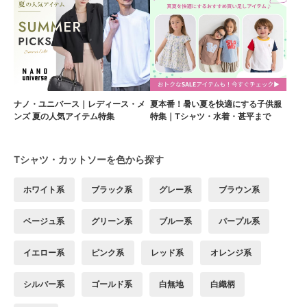
ナノ・ユニバース｜レディース・メ
夏本番！暑い夏を快適にする子供服
ンズ 夏の人気アイテム特集
特集｜Tシャツ・水着・甚平まで
Tシャツ・カットソーを色から探す
ホワイト系
ブラック系
グレー系
ブラウン系
ベージュ系
グリーン系
ブルー系
パープル系
イエロー系
ピンク系
レッド系
オレンジ系
シルバー系
ゴールド系
白無地
白織柄