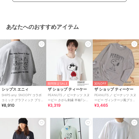
あなたへのおすすめアイテム
期間限定SALE
30%OFF
シップス エニィ
ザ ショップ ティーケー
ザ ショップ ティーケー
SHIPS any: SNOOPY コラボ
PEANUTS ／ ピーナッツ スヌ
PEANUTS ／ ピーナッツ スヌ
コミック グラフィック プリン
ーピー さがら刺繍 半袖Tシャ
ーピー ヴィンテージ風プリン
¥8,910
¥3,319
¥3,465
ト スウェット◇
ツ
ト長袖Tシャツ