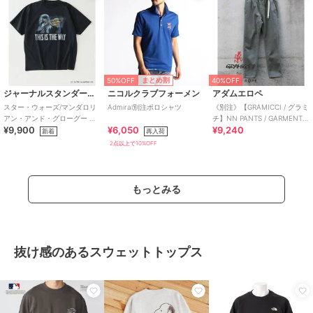
50%OFF
まとめ割
40%OFF
ジャーナルスタンダード レリューム
ニコルクラブフォーメン
アダムエロペ
スター・ウォーズ/マンダロリ
Admiral別注ポロシャツ
《別注》【GRAMICCI / グラミ
アン・アンド・グローグー 別
チ】NN PANTS / GARMENT
¥9,900
¥6,050
¥9,240
注 プリントTシャツ
DYE TIGHT
新着
再入荷
2点以上で10%OFF
もっとみる
抜け感のあるスウェットトップス