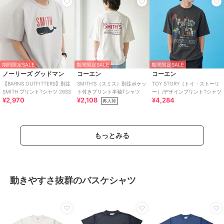
期間限定SALE
期間限定SALE
期間限定SALE
ノーリーズ グッドマン
コーエン
コーエン
【BARNS OUTFITTERS】別注
SMITH'S（スミス）別注ポケッ
TOY STORY（トイ・ストーリ
SMITH プリントTシャツ 26SS
ト付きプリント半袖Tシャツ
ー）/デザインプリントTシャツ
¥2,970
¥2,108
¥4,284
再入荷
もっとみる
動きやすさ抜群のバスケシャツ