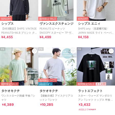
50%OFF
期間限定SALE
40%OFF
シップス
ヴァンスエクスチェンジ
シップス エニィ
【WEB限定】SHIPS: VINTAGE
PEANUTS ピーナッツ
SHIPS any:〈洗濯機可能〉
PEANUTS×MLB プリント ク
SNOOPY スヌーピー TP ヴィ
JAPAN MADE ライト ペーパ
¥4,455
¥4,499
¥4,158
ルーネック スウェッ
ンテージハートフルT
ー クルーネック Tシャツ◇
PR
PR
PR
期間限定SALE
期間限定SALE
期間限定SALE
¥888ｸｰﾎﾟﾝ
まとめ割
タケオキクチ
タケオキクチ
ラットエフェクト
ワンストローク刺繍 半袖 Tシ
【接触冷感】アイスクリアコ
スター・ウォーズ マンダロリ
ャツ
ットン Tシャツ
アン Tシャツ トップス 半袖 カ
ットソー
4,389
10,285
3,432
¥
¥
¥
2点以上で10%OFF