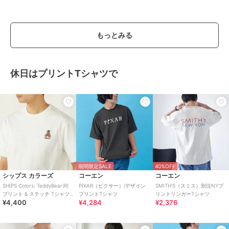
もっとみる
休日はプリントTシャツで
期間限定SALE
40%OFF
シップス カラーズ
コーエン
コーエン
SHIPS Colors: TeddyBear(R)
PIXAR（ピクサー）/デザイン
SMITH’S（スミス）別注NYプ
プリント & ステッチ Tシャツ
プリントTシャツ
リントリンガーTシャツ
¥4,400
¥4,284
¥2,376
◇