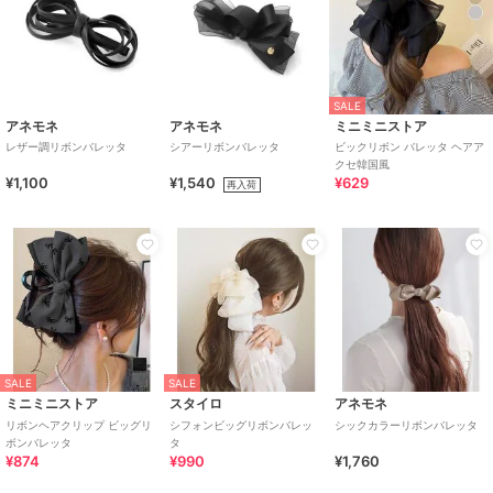
SALE
アネモネ
アネモネ
ミニミニストア
レザー調リボンバレッタ
シアーリボンバレッタ
ビックリボン バレッタ ヘアア
クセ韓国風
¥1,100
¥1,540
¥629
再入荷
SALE
SALE
ミニミニストア
スタイロ
アネモネ
リボンヘアクリップ ビッグリ
シフォンビッグリボンバレッ
シックカラーリボンバレッタ
ボンバレッタ
タ
¥874
¥990
¥1,760