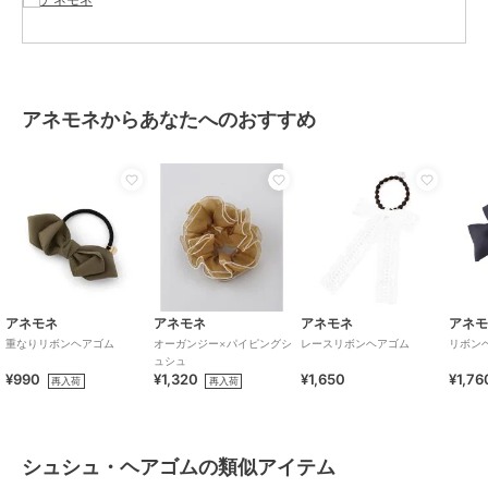
アネモネからあなたへのおすすめ
アネモネ
アネモネ
アネモネ
アネ
重なりリボンヘアゴム
オーガンジー×パイピングシ
レースリボンヘアゴム
リボン
ュシュ
¥990
¥1,320
¥1,650
¥1,76
再入荷
再入荷
シュシュ・ヘアゴムの類似アイテム