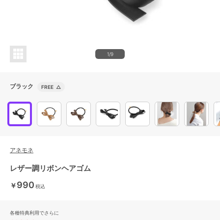
1/9
ブラック
FREE
△
アネモネ
レザー調リボンヘアゴム
990
￥
税込
各種特典利用でさらに