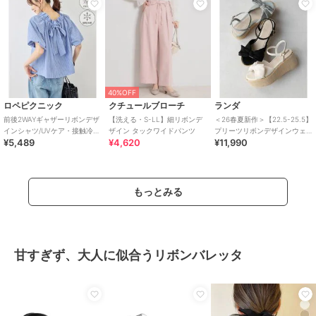
40%OFF
ロペピクニック
クチュールブローチ
ランダ
前後2WAYギャザーリボンデザ
【洗える・S-LL】細リボンデ
＜26春夏新作＞【22.5-25.5】
インシャツ/UVケア・接触冷
ザイン タックワイドパンツ
プリーツリボンデザインウェ
¥5,489
¥4,620
¥11,990
感・リンクコーデ
ッジサンダル
もっとみる
甘すぎず、大人に似合うリボンバレッタ