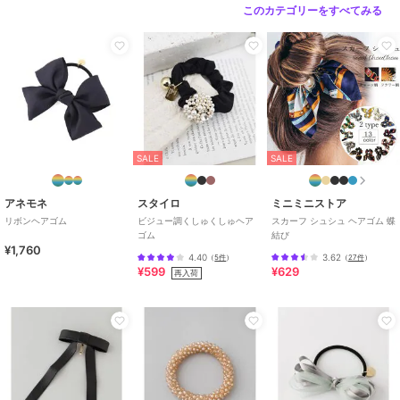
このカテゴリーをすべてみる
SALE
SALE
アネモネ
スタイロ
ミニミニストア
リボンヘアゴム
ビジュー調くしゅくしゅヘア
スカーフ シュシュ ヘアゴム 蝶
ゴム
結び
¥1,760
4.40
3.62
（
5件
）
（
27件
）
¥599
¥629
再入荷