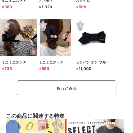
ミニミニストア
アネモネ
スタイロ
589
1,320
599
￥
￥
￥
ミニミニストア
ミニミニストア
ランバン オン ブルー
733
580
11,000
￥
￥
￥
もっとみる
この商品に関連する特集