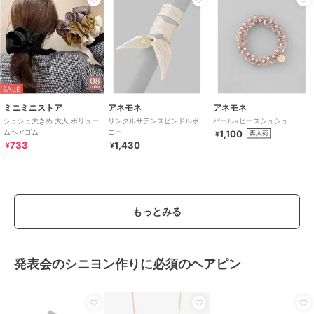
SALE
ミニミニストア
アネモネ
アネモネ
シュシュ大きめ 大人 ボリュー
リンクルサテンスピンドルポ
パール×ビーズシュシュ
ムヘアゴム
ニー
1,100
再入荷
¥
733
1,430
¥
¥
もっとみる
発表会のシニヨン作りに必須のヘアピン