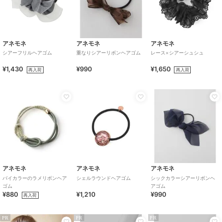
アネモネ
アネモネ
アネモネ
シアーフリルヘアゴム
重なりシアーリボンヘアゴム
レース×シアーシュシュ
¥1,430
¥990
¥1,650
再入荷
再入荷
アネモネ
アネモネ
アネモネ
バイカラーのラメリボンヘア
シェルラウンドヘアゴム
シックカラーシアーリボンヘ
ゴム
アゴム
¥880
¥1,210
¥990
再入荷
PR
PR
PR