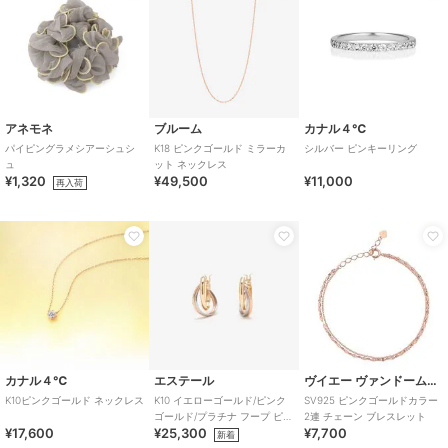
アネモネ
ブルーム
カナル４℃
パイピングラメシアーシュシ
K18 ピンクゴールド ミラーカ
シルバー ピンキーリング
ュ
ット ネックレス
¥1,320
¥49,500
¥11,000
再入荷
カナル４℃
エステール
ヴイエー ヴァンドーム青山
K10ピンクゴールド ネックレス
K10 イエローゴールド/ピンク
SV925 ピンクゴールドカラー
ゴールド/プラチナ フープ ピア
2連 チェーン ブレスレット
¥17,600
¥25,300
¥7,700
ス
新着