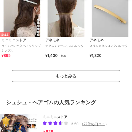
SALE
ミニミニストア
アネモネ
アネモネ
ラインバレッタ ヘアクリップ
テクスチャースリムバレッタ
スリムメタルロングバレッタ
シンプル
¥895
¥1,430
¥1,320
新着
もっとみる
シュシュ・ヘアゴムの人気ランキング
ミニミニストア
3.50
（
27件の口コミ
）
629
￥