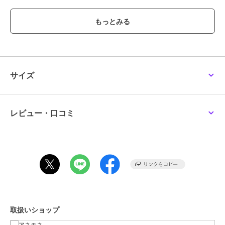
ブランド
アネモネ
ショップ
アネモネ
商品カテゴリ
アクセサリー・ヘアアクセサリー
／
シュシュ・ヘアゴム
性別タイプ
レディース
サイズ
アクセサリー・ヘアアクセサリー
／
シュシュ・ヘアゴム
カラー
ブラック、ベージュ、ブラウン
レビュー・口コミ
サイズ
FREE
素材
合皮、ヘアゴム、合金
商品のお取り扱い方法
特徴
アクセサリー・ヘアアクセサリー
リボン
/
リボンモチーフアクセ
シュシュ・ヘアゴム
リボン
/
リボンモチーフアクセ
取扱いショップ
原産国
-