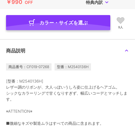
￥990
OFF
特典内訳
カラー・サイズを選ぶ
9人
商品説明
商品番号：CF019-07268
型番：M2540136H
[型番：M2540136H]
レザー調のリボンが、大人っぽいうしろ姿に仕上げるヘアゴム。
シックなカラーリングで甘くなりすぎず、幅広いコーデとマッチしま
す。
※ATTENTION※
■微細なキズや製造ムラはすべての商品に含まれます。