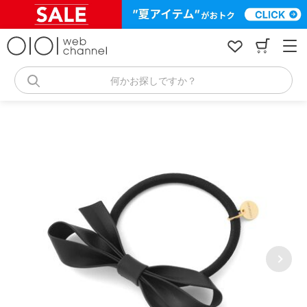
コ
ン
テ
ン
ツ
へ
何かお探しですか？
ス
キ
ッ
プ