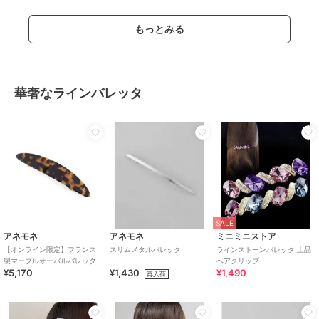
もっとみる
華奢なラインバレッタ
SALE
アネモネ
アネモネ
ミニミニストア
【オンライン限定】フランス
スリムメタルバレッタ
ラインストーンバレッタ 上品
製マーブルオーバルバレッタ
ヘアクリップ
¥5,170
¥1,430
¥1,490
再入荷