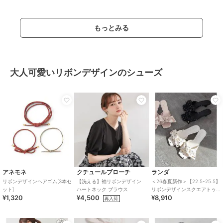
もっとみる
大人可愛いリボンデザインのシューズ
アネモネ
クチュールブローチ
ランダ
リボンデザインヘアゴム[3本セ
【洗える】袖リボンデザイン
＜26春夏新作＞【22.5-25.5】
ット]
ハートネック ブラウス
リボンデザインスクエアトゥ
¥1,320
¥4,500
¥8,910
ミュールサンダル
再入荷