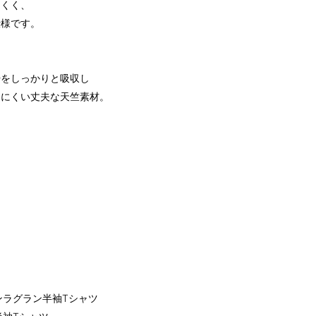
にくく、
仕様です。
汗をしっかりと吸収し
しにくい丈夫な天竺素材。
インラグラン半袖Tシャツ