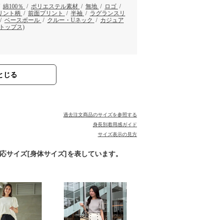
/
綿100％
/
ポリエステル素材
/
無地
/
ロゴ
/
リント柄
/
前面プリント
/
半袖
/
ラグランスリ
/
ベースボール
/
クルー・Uネック
/
カジュア
トップス)
とじる
過去注文商品のサイズを参照する
身長別着用感ガイド
サイズ表示の見方
対応サイズ[身体サイズ]を表しています。