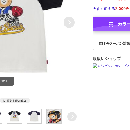
今すぐ使える
2,000円
カラ
888円クーポン対
取扱いショップ
1/11
L(175-185cm)
△