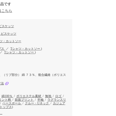
商品です
はこちら
ビスケッツ
トビスケッツ
ャツ・カットソー
プス
／
Tシャツ・カットソー
)
／
Tシャツ・カットソー
)
％、（リブ部分） 綿 ７３％、複合繊維（ポリエス
方法
/
綿100％
/
ポリエステル素材
/
無地
/
ロゴ
/
リント柄
/
前面プリント
/
半袖
/
ラグランスリ
/
ベースボール
/
クルー・Uネック
/
カジュア
トップス)
ー