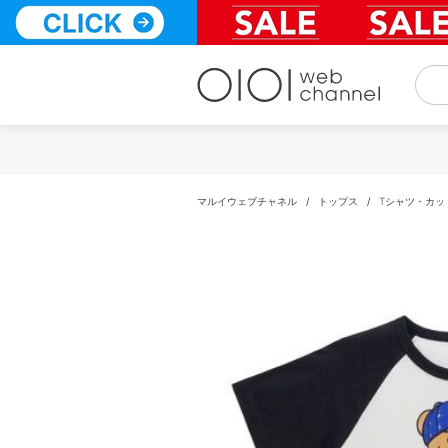
コ
ン
テ
ン
ツ
へ
ス
キ
ッ
プ
マルイウェブチャネル
/
トップス
/
Tシャツ・カッ