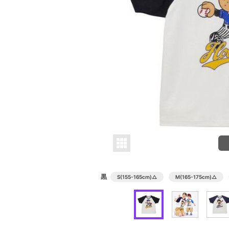
黒
S(155-165cm)
△
M(165-175cm)
△